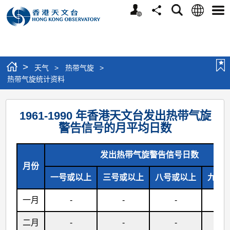
个
语
搜
分
选
人
言
寻
享
单
版
网
站
>
天气
>
热带气旋
>
热带气旋统计资料
热
1961-1990 年香港天文台发出热带气旋
带
警告信号的月平均日数
气
旋
发出热带气旋警告信号日数
统
月份
一号或以上
三号或以上
八号或以上
九号
计
资
一月
-
-
-
-
料
二月
-
-
-
-