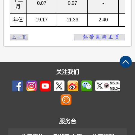
0.07
0.07
-
-
月
年值
19.17
11.33
2.40
0.
关注我们
M5.0+
M6.0+
服务台