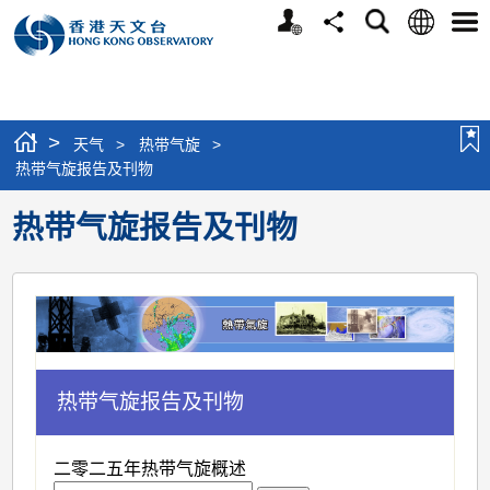
个
语
搜
分
选
人
言
寻
享
单
版
网
站
>
天气
>
热带气旋
>
热带气旋报告及刊物
热带气旋报告及刊物
热带气旋报告及刊物
二零二五年热带气旋概述