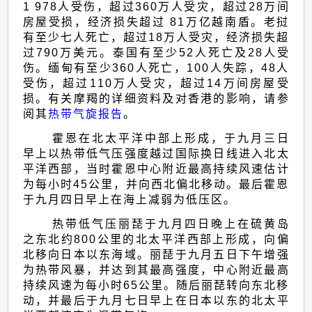
1 978人受伤，超过360万人受灾，超过28万间
房屋受损，经济损失超过 81万亿越南盾。老挝
有至少七人死亡，超过18万人受灾，经济损失超
过790万美元。泰国有至少52人死亡及28人受
伤。缅甸有至少360人死亡，100人失踪，48人
受伤，超过110万人受灾，超过14万间房屋受
损。有关摩羯的详细资料及对香港的影响，请参
阅其
热带气旋报告
。
霍恩在北太平洋中部上形成，于九月三日
早上以热带低气压强度越过国际换日线进入北太
平洋西部，当时霍恩中心附近最高持续风速估计
为每小时45公里，并向西北偏北移动。最后霍恩
于九月四日早上在海上减弱为低压区。
热带低气压丽琵于九月四日晚上在硫黄岛
之东北约800公里的北太平洋西部上形成，向偏
北移向日本以东海域。丽琵于九月五日下午增强
为热带风暴，并达到其最高强度，中心附近最高
持续风速为每小时65公里。随后丽琵转向东北移
动，并最后于九月七日早上在日本以东的北太平