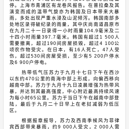
停。上海市青浦区有龙卷风报告。在普拉桑及其
演变而成的温带气旋亦为韩国及日本带来大暴
雨，多处出现严重水浸及山泥倾泻。韩国南部多
处地区录得破纪录的雨量，其中庆尚南道昌原市
在九月二十一日录得一小时雨量104.9毫米及二
十四小时雨量397.7毫米。韩国有超过1 500人
需要撤离，超过190间房屋损毁，超过4 100公
顷农作物受灾。在日本，有16人死亡，47人受
伤，超过530间房屋受损，至少有5 200户停水
及6 900户停电。
热带低气压苏力于九月十七日下午在西沙
以东约470公里的南海中部上形成，向偏西移向
越南中部。苏力于九月十九日凌晨增强为热带风
暴，并达到其最高强度，中心附近最高持续风速
为每小时65公里。苏力于当日下午在越南中部登
陆，最后于九月二十日早上在老挝减弱为低压
区。
根据报章报导，苏力及西南季候风为菲律
宾西部带来暴雨，约9 000人受灾，2 000人需