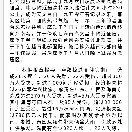
强为超强台风。摩羯于九月六日凌晨达到其最高
强度，中心附近最高持续风速估计为每小时230
公里，成为天文台自一九五零年有记录以来，南
海区域第二强的热带气旋，与二零二三年的超强
台风苏拉并列。摩羯于当日早上转向西北偏西移
向海南岛，并于傍晚在海南岛文昌市附近登陆。
摩羯于翌日继续以超强台风强度横过北部湾，并
于下午在越南北部登陆，随后移入越南北部内陆
并迅速减弱。最后摩羯于九月八日晚上减弱为低
压区。
根据报章报导，摩羯掠过菲律宾期间，造
成21人死亡，26人失踪，22人受伤，超过300
万人受灾，超过7 000间房屋受损，经济损失超
过26亿菲律宾比索。摩羯在广东、广西及海南亦
造成超过270万人受灾，超过45万人需要撤离，
其中海南有四人死亡及95人受伤，超过32 000
间房屋受损，超过16万棵树木倒塌，经济损失超
过786亿元人民币。而摩羯及其残余相继为越
南、老挝、泰国及缅甸带来倾盆大雨，引致多处
山洪暴发。越南有至少323人死亡，22人失踪，