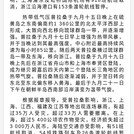
响，上海浦东及虹桥国际机场有918班航班取
消，浙江沿海港口有153条渡轮航线暂停。
热带低气压普拉桑于九月十五日晚上在硫
黄岛之东南偏南约1 360公里的北太平洋西部上
形成，大致向西北移向琉球群岛一带，并逐渐增
强。普拉桑于九月十七日早上增强为热带风暴，
并于当晚达到其最高强度，中心附近最高持续风
速为每小时85公里。随后两天普拉桑横过琉球群
岛一带及东海，移向浙江。普拉桑于九月十九日
晚上先后在浙江省舟山市和上海市奉贤区登陆，
成为继贝碧嘉后四天内第二个登陆长三角地区的
热带气旋。普拉桑随后逐渐减弱，并于翌日转向
东北至东北偏东移入黄海，最后于九月二十一日
下午在朝鲜半岛西南部沿岸演变为温带气旋。
根据报章报导，受普拉桑影响，浙江、上
海、江西、福建及江苏等地出现连场暴雨，有超
过35万人受灾，超过33万人需要撤离。在上
海，超过5 400公顷农作物受灾，经济损失超过
3 000万人民币，海陆空交通亦受影响，有51班
航班取消，54班铁路列车及26条渡轮航线暂