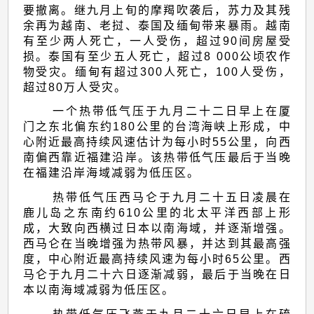
要撤离。继九月上旬的摩羯吹袭后，苏力及其残
余再为越南、老挝、泰国及缅甸带来暴雨。越南
有至少两人死亡，一人受伤，超过90间房屋受
损。泰国有至少五人死亡，超过8 000公顷农作
物受灾。缅甸有超过300人死亡，100人受伤，
超过80万人受灾。
一个热带低气压于九月二十二日早上在厦
门之东北偏东约180公里的台湾海峡上形成，中
心附近最高持续风速估计为每小时55公里，向西
南偏西靠近福建沿岸。该热带低气压最后于当晚
在福建沿岸海域减弱为低压区。
热带低气压西马仑于九月二十五日凌晨在
鹿儿岛之东南约610公里的北太平洋西部上形
成，大致向西横过日本以南海域，并逐渐增强。
西马仑在当晚增强为热带风暴，并达到其最高强
度，中心附近最高持续风速为每小时65公里。西
马仑于九月二十六日逐渐减弱，最后于当晚在日
本以南海域减弱为低压区。