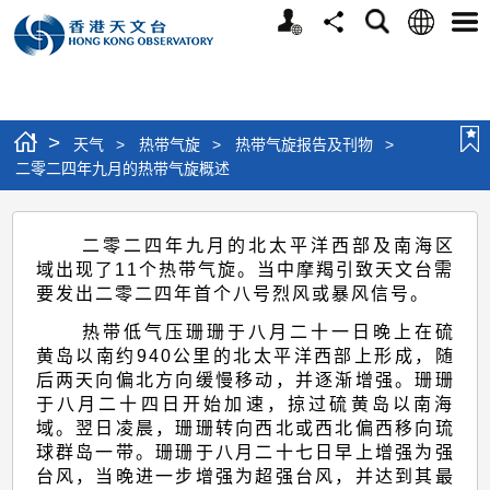
个
语
搜
分
选
人
言
寻
享
单
版
网
站
>
天气
>
热带气旋
>
热带气旋报告及刊物
>
二零二四年九月的热带气旋概述
二
二零二四年九月的北太平洋西部及南海区
零
域出现了11个热带气旋。当中摩羯引致天文台需
二
要发出二零二四年首个八号烈风或暴风信号。
四
热带低气压珊珊于八月二十一日晚上在硫
年
黄岛以南约940公里的北太平洋西部上形成，随
后两天向偏北方向缓慢移动，并逐渐增强。珊珊
九
于八月二十四日开始加速，掠过硫黄岛以南海
月
域。翌日凌晨，珊珊转向西北或西北偏西移向琉
球群岛一带。珊珊于八月二十七日早上增强为强
的
台风，当晚进一步增强为超强台风，并达到其最