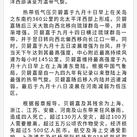
洋西部演变为温带气旋。
热带低气压贝碧嘉于九月十日早上在关岛
之东南约360公里的北太平洋西部上形成。贝碧
嘉随后三天大致向西北移向琉球群岛一带，并逐
渐增强。贝碧嘉于九月十四日横过琉球群岛一
带，并于翌日转向西北偏西移向长江口一带。同
时，贝碧嘉于九月十五日凌晨增强为台风，并于
当天下午达到其最高强度，中心附近最高持续风
速为每小时145公里。贝碧嘉维持最高强度于九
月十六日早上在上海浦东登陆。根据中国气象
局，贝碧嘉是自一九四九年有记录以来登陆上海
最强的热带气旋。贝碧嘉随后移入内陆并迅速减
弱，最后于九月十八日凌晨在河南减弱为低压
区。
根据报章报导，贝碧嘉及其残余为上海、
浙江、江苏、安徽、河南及山东带来狂风暴雨，
造成四人死亡，超过130万人受灾，超过100万
人需要撤离，超过五万公顷农作物受灾，经济损
失超过5 500亿人民币。航空及海上交通受影