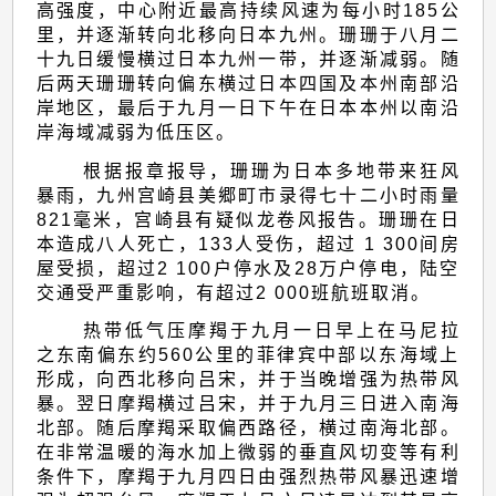
热
高强度，中心附近最高持续风速为每小时185公
带
里，并逐渐转向北移向日本九州。珊珊于八月二
十九日缓慢横过日本九州一带，并逐渐减弱。随
气
后两天珊珊转向偏东横过日本四国及本州南部沿
旋
岸地区，最后于九月一日下午在日本本州以南沿
岸海域减弱为低压区。
概
根据报章报导，珊珊为日本多地带来狂风
述
暴雨，九州宫崎县美郷町市录得七十二小时雨量
821毫米，宫崎县有疑似龙卷风报告。珊珊在日
本造成八人死亡，133人受伤，超过 1 300间房
屋受损，超过2 100户停水及28万户停电，陆空
交通受严重影响，有超过2 000班航班取消。
热带低气压摩羯于九月一日早上在马尼拉
之东南偏东约560公里的菲律宾中部以东海域上
形成，向西北移向吕宋，并于当晚增强为热带风
暴。翌日摩羯横过吕宋，并于九月三日进入南海
北部。随后摩羯采取偏西路径，横过南海北部。
在非常温暖的海水加上微弱的垂直风切变等有利
条件下，摩羯于九月四日由强烈热带风暴迅速增