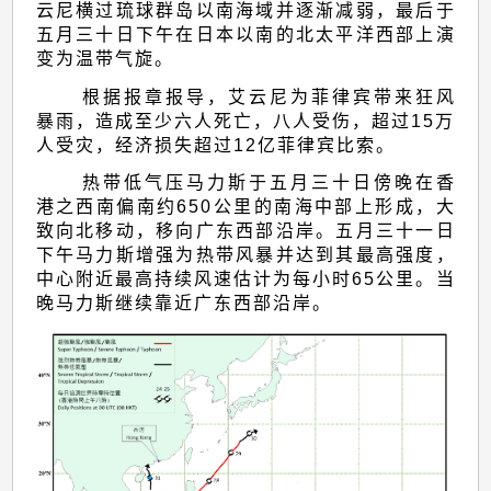
热
云尼横过琉球群岛以南海域并逐渐减弱，最后于
带
五月三十日下午在日本以南的北太平洋西部上演
变为温带气旋。
气
根据报章报导，艾云尼为菲律宾带来狂风
旋
暴雨，造成至少六人死亡，八人受伤，超过15万
概
人受灾，经济损失超过12亿菲律宾比索。
述
热带低气压马力斯于五月三十日傍晚在香
港之西南偏南约650公里的南海中部上形成，大
致向北移动，移向广东西部沿岸。五月三十一日
下午马力斯增强为热带风暴并达到其最高强度，
中心附近最高持续风速估计为每小时65公里。当
晚马力斯继续靠近广东西部沿岸。