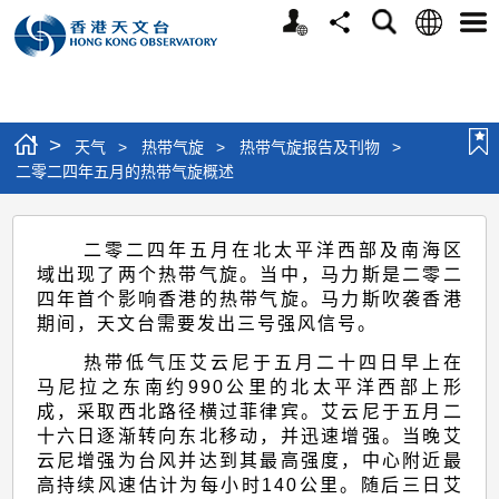
个
语
搜
分
选
人
言
寻
享
单
版
网
站
>
天气
>
热带气旋
>
热带气旋报告及刊物
>
二零二四年五月的热带气旋概述
二
二零二四年五月在北太平洋西部及南海区
零
域出现了两个热带气旋。当中，马力斯是二零二
二
四年首个影响香港的热带气旋。马力斯吹袭香港
期间，天文台需要发出三号强风信号。
四
年
热带低气压艾云尼于五月二十四日早上在
马尼拉之东南约990公里的北太平洋西部上形
五
成，采取西北路径横过菲律宾。艾云尼于五月二
月
十六日逐渐转向东北移动，并迅速增强。当晚艾
云尼增强为台风并达到其最高强度，中心附近最
的
高持续风速估计为每小时140公里。随后三日艾