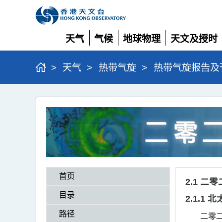
天气
气候
地球物理
天文及授时
展
展
展
展
开
开
开
开
>
天气
>
热带气旋
>
热带气旋报告及
二
零
二
三
热
首页
带
2.1 
气
目录
2.1.1
旋
路径
二零二