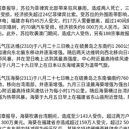
报章报导，苏拉为菲律宾北部带来狂风暴雨，造成两人死亡，三
屋受损，经济损失超过24亿菲律宾比索。受苏拉的外围雨带影响，
电；福建亦有约45万人受灾，约17万人需要撤离，超过140间
000宗塌树，约70辆汽车受损，经济损失约6 000万元人民
伤。此外，苏拉吹袭澳门期间，造成六人受伤，另有188宗事故报
气压达维(2310)于八月二十三日晚上在硫黄岛之东南约1 2
加速向东北偏东移动并逐渐增强。随后两天达维转向西北移向日
带风暴，并在翌日晚上达到其最高强度，中心附近最高持续风速
后于八月二十九日早上在日本以东海域演变为温带气旋。
低气压海葵(2311)于八月二十七日晚上在硫黄岛之东南偏南约7
动，移向台湾南部，并逐渐增强。九月三日凌晨海葵增强为强台
心附近最高持续风速估计为每小时175公里。随后海葵横过台
弱为热带风暴。海葵于九月五日早上在福建省东山县附近登陆，
。
报章报导，海葵吹袭台湾期间，造成至少143人受伤，超过两万户停
 300万美元。海葵在福建省亦造成超过159万人受灾，超过2 
在广东东部内陆减弱为低压区后，其残余持续缓慢西移肆虐沿岸