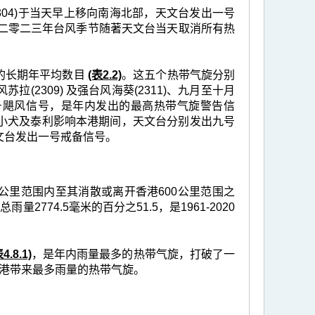
04)于当天早上移向南海北部，天文台发出一号
弱，二零二三年台风季节随著天文台当天取消所有热
六个的长期年平均数目
(表2.2)
。这五个热带气旋分别
苏拉(2309) 及强台风海葵(2311)、九月至十月
十号飓风信号，是年内发出的最高热带气旋警告信
小犬及泰利影响本港期间，天文台分别发出九号
文台发出一号戒备信号。
公里范围内至其消散或离开香港600公里范围之
雨量2774.5毫米的百分之51.5，是1961-2020
4.8.1)
，是年内雨量最多的热带气旋，打破了一
香港带来最多雨量的热带气旋。