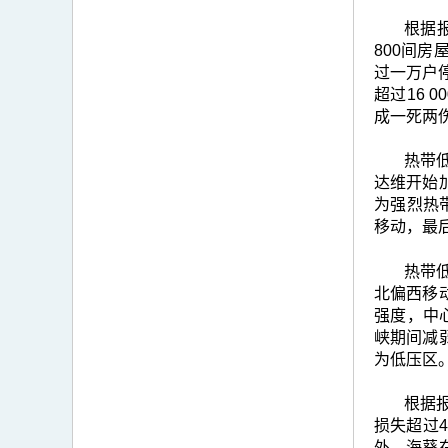
根据
800间房
过一万户停
超过16 
成一死两
热带低
达维开始
为强烈热
移动，最
热带
北偏西移
强度，中
峡期间减
为低压区
根据
损失超过4
外，海葵