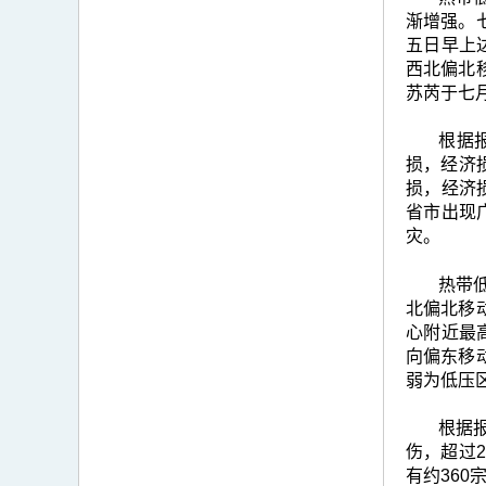
渐增强。
五日早上
西北偏北
苏芮于七
根据
损，经济损
损，经济
省市出现广
灾。
热带低
北偏北移
心附近最
向偏东移
弱为低压
根据
伤，超过
有约360