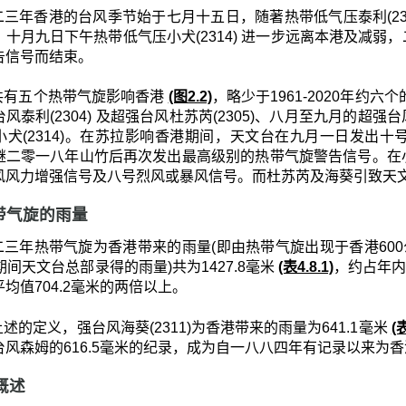
二三年香港的台风季节始于七月十五日，随著热带低气压泰利(23
。十月九日下午热带低气压小犬(2314) 进一步远离本港及减
告信号而结束。
共有五个热带气旋影响香港
(图2.2)
，略少于1961-2020年约
风泰利(2304) 及超强台风杜苏芮(2305)、八月至九月的超强台风
小犬(2314)。在苏拉影响香港期间，天文台在九月一日发出
继二零一八年山竹后再次发出最高级别的热带气旋警告信号。在
风风力增强信号及八号烈风或暴风信号。而杜苏芮及海葵引致天
 热带气旋的雨量
二三年热带气旋为香港带来的雨量(即由热带气旋出现于香港600
期间天文台总部录得的雨量)共为1427.8毫米
(表4.8.1)
，约占年内总
均值704.2毫米的两倍以上。
述的定义，强台风海葵(2311)为香港带来的雨量为641.1毫米
(表
台风森姆的616.5毫米的纪录，成为自一八八四年有记录以来为
月概述