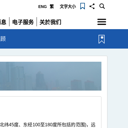
ENG
繁
文字大小
选
消息
电子服务
关於我们
单
展
展
开
开
回顾
纬45度、东经100至180度所包括的范围)，远