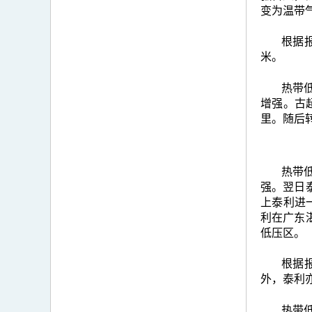
变为温带
根据
米。
热带
增强。古
里。随后
热带
强。翌日
上泰利进
利在广东
低压区。
根据
外，泰利
热带低