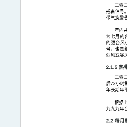
二零
戒备信号
带气旋警
年内
为七月的台
的强台风
号，也是
烈风或暴
2.1.5
二零
后72小时
年长期年平
根据上
九九九年
2.2 每