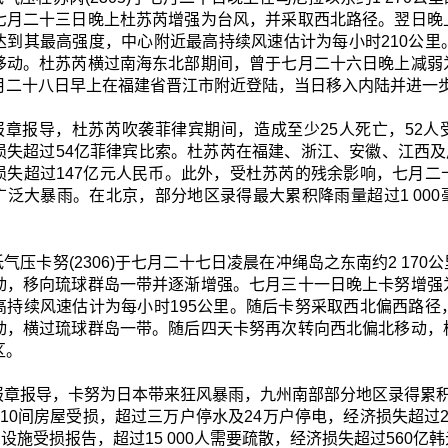
七月二十三日晚上杜苏芮增强为台风，并采取西北路径。翌日晚
达到其最高强度，中心附近最高持续风速估计为每小时210公
移动。杜苏芮横过南海东北部期间，曾于七月二十六日晚上减弱
月二十八日早上在福建省晋江市附近登陆，当日移入内陆并进一
报章报导，杜苏芮吹袭菲律宾期间，造成至少25人死亡，52人受伤
失超过54亿菲律宾比索。杜苏芮在福建、浙江、安徽、江西及广东
损失超过147亿元人民币。此外，受杜苏芮的残余影响，七月
泛大暴雨。在北京，部分地区录得最大累积降雨量超过1 000毫
气压卡努(2306)于七月二十七日凌晨在冲绳岛之东南约2 1
动，移向琉球群岛一带并逐渐增强。七月三十一日晚上卡努增强
高持续风速估计为每小时195公里。随后卡努采取西北偏西路
动，横过琉球群岛一带。随后四天卡努再次转向西北偏北移动，
区。
报章报导，卡努为日本带来狂风暴雨，九州南部部分地区录得累积降
210间房屋受损，超过三万户停水及24万户停电，经济损失超过
宗设施受损报告，超过15 000人需要疏散，经济损失超过560亿