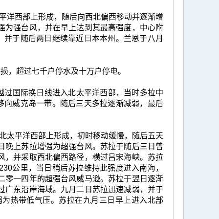
北太平洋西部上形成，随后向西北偏西移动并逐渐增
强为强台风，并在早上达到其最高强度，中心附
风，并于随后两日继续靠近日本本州。兰恩于八月
受损，超过七千户停水及十万户停电。
度越过国际换日线进入北太平洋西部，当时多拉中
，移向威克岛一带。随后三天多拉逐渐减弱，最后
里的北太平洋西部上形成，初时移动缓慢，随后五天
日晚上苏拉增强为超强台风。苏拉于随后三日曾
风，并采取西北偏西路径，横过吕宋海峡。苏拉
230公里，当日稍后苏拉维持此强度进入南海，
二零一四年的超强台风威马逊。苏拉于翌日逐渐
过广东沿岸海域。九月二日苏拉迅速减弱，并于
弱为热带低气压。苏拉在九月三日早上进入北部