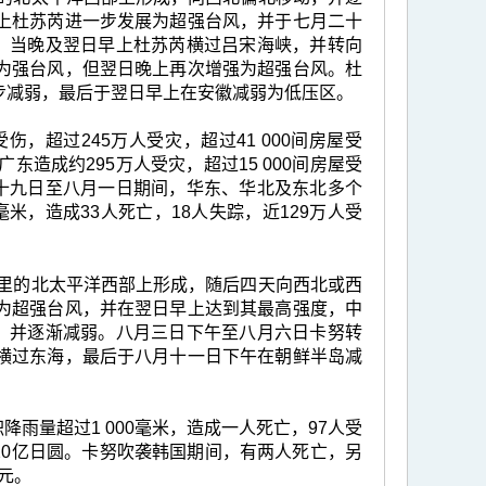
上杜苏芮进一步发展为超强台风，并于七月二十
里。当晚及翌日早上杜苏芮横过吕宋海峡，并转向
为强台风，但翌日晚上再次增强为超强台风。杜
步减弱，最后于翌日早上在安徽减弱为低压区。
，超过245万人受灾，超过41 000间房屋受
造成约295万人受灾，超过15 000间房屋受
二十九日至八月一日期间，华东、华北及东北多个
米，造成33人死亡，18人失踪，近129万人受
70公里的北太平洋西部上形成，随后四天向西北或西
为超强台风，并在翌日早上达到其最高强度，中
径，并逐渐减弱。八月三日下午至八月六日卡努转
横过东海，最后于八月十一日下午在朝鲜半岛减
雨量超过1 000毫米，造成一人死亡，97人受
20亿日圆。卡努吹袭韩国期间，有两人死亡，另
韩元。