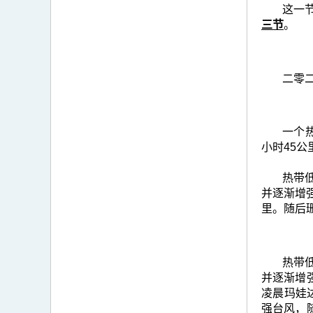
这一
三节
。
二零
一个
小时45
热带低
并逐渐增
里。随后
热带低
并逐渐增
凌晨玛娃
强台风，