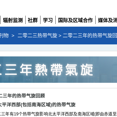
辐射监测
社群
学习
国际及区域合作
媒体及
展
展
展
展
展
开
开
开
开
开
刊物
>
二零二三热带气旋 > 二零二三年的热带气旋
二零二三年的热带气旋回顾
 北太平洋西部(包括南海区域)的热带气旋
三年有19个热带气旋影响北太平洋西部及南海区域(即由赤道至北