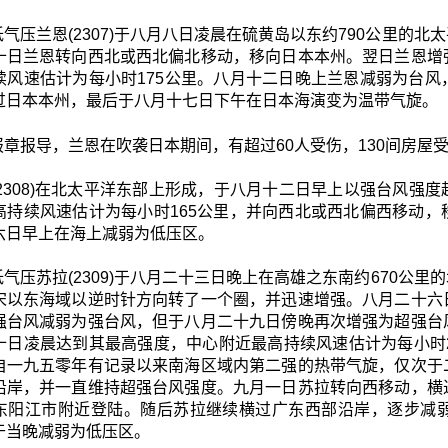
低气压兰恩(2307)于八月八日凌晨在硫黄岛以东约790公里的
十日兰恩转向西北或西北偏北移动，移向日本本州。翌日兰恩增
续风速估计为每小时175公里。八月十二日晚上兰恩减弱为台
过日本本州，最后于八月十七日下午在日本海演变为温带气旋。
报章报导，兰恩在吹袭日本期间，有超过60人受伤，130间房屋
(2308)在北太平洋东部上形成，于八月十二日早上以强台风强
高持续风速估计为每小时165公里，并向西北或西北偏西移动
六日早上在海上减弱为低压区。
低气压苏拉(2309)于八月二十三日晚上在高雄之东南约670公
宋以东海域以逆时针方向转了一个圈，并迅速增强。八月二十六
强台风减弱为强台风，但于八月二十九日傍晚再次增强为超强台
十日凌晨达到其最高强度，中心附近最高持续风速估计为每小时
自一九五零年有记录以来南海区域内第二强的热带气旋，仅次于
沿岸，并一直维持超强台风强度。九月一日苏拉转向西移动，横
东阳江市附近登陆。随后苏拉继续横过广东西部沿岸，逐步减
于当晚减弱为低压区。