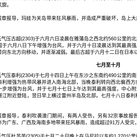
气旋。
报章报导，玛娃为关岛带来狂风暴雨，并造成严重破坏，岛上大
低气压古超(2303)于六月六日凌晨在雅蒲岛之西北约560公里
超于六月八日下午增强为台风，并于六月十日凌晨达到其最高强
转向东北方向移动，并逐渐减弱。最后古超于六月十二日在日本
七月至十月
低气压泰利(2304)于七月十四日上午在东沙之东南约490公里
泰利增强为热带风暴并进入南海北部，当晚泰利转向西北偏西方
一步增强为台风，并于七月十七日上午达到其最高强度，中心附
湛江附近登陆，翌日早上横过雷州半岛及北部。七月十八日泰利
报章报导，泰利吹袭澳门期间，有两人受伤，另有32宗事故报
亦为广东、广西及海南多地带来狂风暴雨，造成超过91万人受灾
气压杜苏芮(2305)于七月二十日晚上在马尼拉以东约1 27