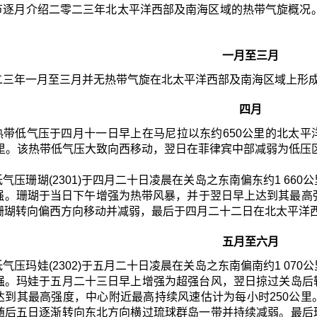
节逐月介绍二零二三年北太平洋西部及南海区域的热带气旋概况
一月至三月
二三年一月至三月并无热带气旋在北太平洋西部及南海区域上形
四月
热带低气压于四月十一日早上在马尼拉以东约650公里的北太
公里。该热带低气压大致向西移动，翌日在菲律宾中部减弱为低压
气压珊瑚(2301)于四月二十日凌晨在关岛之东南偏东约1 6
强。珊瑚于当日下午增强为热带风暴，并于翌日早上达到其最高
珊瑚转向偏西方向移动并减弱，最后于四月二十二日在北太平洋
五月至六月
气压玛娃(2302)于五月二十日凌晨在关岛之东南偏南约1 0
强。玛娃于五月二十三日早上增强为超强台风，翌日掠过关岛后
达到其最高强度，中心附近最高持续风速估计为每小时250公
随后五日逐渐转向东北方向横过琉球群岛一带并持续减弱。最后