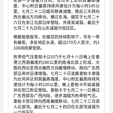
花进一步增强为台风，翌日早上达到其最高强
度，中心附近最高持续风速估计为每小时145公
里。七月二十二日烟花移速减慢，随后三天转向
西北偏北方向移动，横过东海。烟花于七月二十
六日在浙江北部沿岸登陆，并逐渐减弱，最后于
七月二十九日在山东减弱为低压区。
根据报章报导，在烟花的持续影响下，华东一带
有暴雨，多处地区水浸，超过270万人受灾，约1
100间房屋受损。
热带低气压查帕卡(2107)于七月十八日晚上在香
港之西南偏南约180公里的南海北部上形成，大
致向西北至西北偏西方向缓慢移动，趋向广东西
部沿岸并迅速增强。七月二十日凌晨查帕卡增强
为台风并达到其最高强度，中心附近最高持续风
速估计为每小时120公里，晚上查帕卡开始减弱
并在阳江附近登陆。查帕卡于七月二十一日横过
广东西部及广西内陆，逐步减弱为热带低气压。
查帕卡翌日转向西南偏南移动，七月二十三日进
入北部湾。最后于七月二十四日在北部湾减弱为
一个低压区。