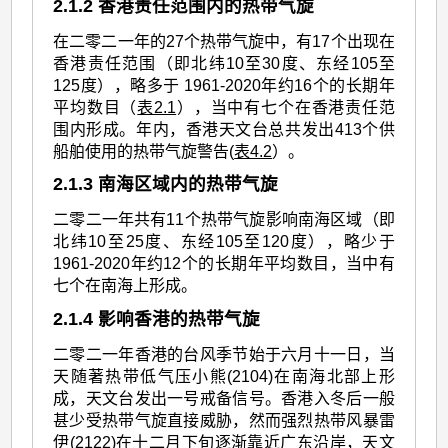
2.1.2 香港责任范围内的热带气旋
在二零二一年的27个热带气旋中，有17个出现在
香港责任范围（即北纬10至30度、东经105至
125度），略多于 1961-2020年约16个的长期年
平均数目（
表2.1
），当中有七个在香港责任范
围内形成。年内，香港天文台总共发出413个供
船舶使用的热带气旋警告(
表4.2
）。
2.1.3 南海区域内的热带气旋
二零二一年共有11个热带气旋影响南海区域（即
北纬10至25度、东经105至120度），略少于
1961-2020年约12个的长期年平均数目，当中有
七个在南海上形成。
2.1.4 影响香港的热带气旋
二零二一年香港的台风季节始于六月十一日，当
天随著热带低气压小熊(2104)在南海北部上形
成，天文台发出一号戒备信号。香港入冬后一般
甚少受热带气旋直接威胁，然而强烈热带风暴雷
伊(2122)在十二月下旬逐渐靠近广东沿岸，天文