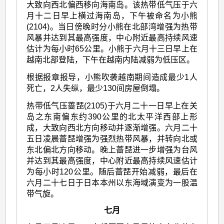
大致向西北偏西移向海南岛。该热带低气压于六
月十二日早上横过海南岛，下午被命名为小熊
(2104)。当日傍晚时分小熊在北部湾增强为热带
风暴并达到其最高强度，中心附近最高持续风速
估计为每小时65公里。小熊于六月十三日早上在
越南北部登陆，下午在越南内陆减弱为低压区。
根据报章报导，小熊吹袭越南期间造成最少1人
死亡，2人失纵，最少130间房屋倒塌。
热带低气压蔷琵(2105)于六月二十一日早上在关
岛之东南偏东约390公里的北太平洋西部上形
成，大致向西北方向移动并逐渐增强。六月二十
五日凌晨蔷琵增强为强烈热带风暴，并转向北或
东北偏北方向移动。晚上蔷琵进一步增强为台风
并达到其最高强度，中心附近最高持续风速估计
为每小时120公里。随后蔷琵开始减弱，最后在
六月二十七日于日本本州以东海域演变为一股温
带气旋。
七月