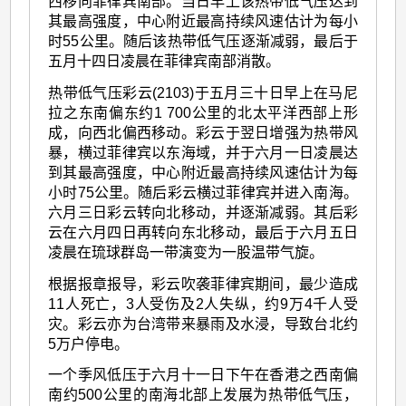
西移向菲律宾南部。当日早上该热带低气压达到
其最高强度，中心附近最高持续风速估计为每小
时55公里。随后该热带低气压逐渐减弱，最后于
五月十四日凌晨在菲律宾南部消散。
热带低气压彩云(2103)于五月三十日早上在马尼
拉之东南偏东约1 700公里的北太平洋西部上形
成，向西北偏西移动。彩云于翌日增强为热带风
暴，横过菲律宾以东海域，并于六月一日凌晨达
到其最高强度，中心附近最高持续风速估计为每
小时75公里。随后彩云横过菲律宾并进入南海。
六月三日彩云转向北移动，并逐渐减弱。其后彩
云在六月四日再转向东北移动，最后于六月五日
凌晨在琉球群岛一带演变为一股温带气旋。
根据报章报导，彩云吹袭菲律宾期间，最少造成
11人死亡，3人受伤及2人失纵，约9万4千人受
灾。彩云亦为台湾带来暴雨及水浸，导致台北约
5万户停电。
一个季风低压于六月十一日下午在香港之西南偏
南约500公里的南海北部上发展为热带低气压，