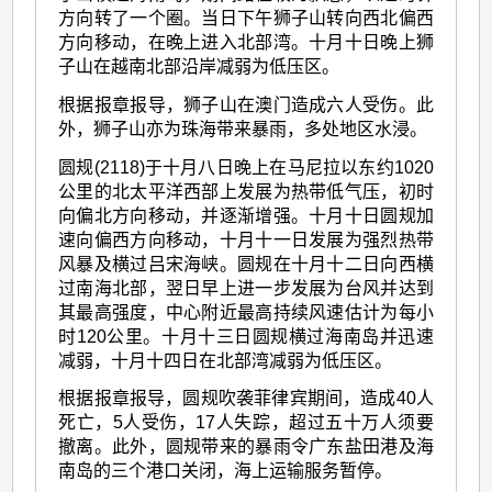
方向转了一个圈。当日下午狮子山转向西北偏西
方向移动，在晚上进入北部湾。十月十日晚上狮
子山在越南北部沿岸减弱为低压区。
根据报章报导，狮子山在澳门造成六人受伤。此
外，狮子山亦为珠海带来暴雨，多处地区水浸。
圆规(2118)于十月八日晚上在马尼拉以东约1020
公里的北太平洋西部上发展为热带低气压，初时
向偏北方向移动，并逐渐增强。十月十日圆规加
速向偏西方向移动，十月十一日发展为强烈热带
风暴及横过吕宋海峡。圆规在十月十二日向西横
过南海北部，翌日早上进一步发展为台风并达到
其最高强度，中心附近最高持续风速估计为每小
时120公里。十月十三日圆规横过海南岛并迅速
减弱，十月十四日在北部湾减弱为低压区。
根据报章报导，圆规吹袭菲律宾期间，造成40人
死亡，5人受伤，17人失踪，超过五十万人须要
撤离。此外，圆规带来的暴雨令广东盐田港及海
南岛的三个港口关闭，海上运输服务暂停。