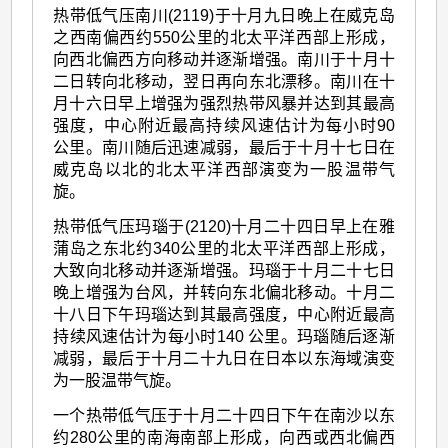
热带低气压南川(2119)于十月九日晚上在威克岛
之西南偏西约550公里的北太平洋西部上形成，
向西北偏西方向移动并逐渐增强。南川于十月十
二日转向北移动，翌日再向东北漂移。南川在十
月十六日早上增强为强烈热带风暴并达到其最高
强度，中心附近最高持续风速估计为每小时90
公里。南川随后迅速减弱，最后于十月十七日在
威克岛以北的北太平洋西部演变为一股温带气
旋。
热带低气压玛瑙于(2120)十月二十四日早上在雅
蒲岛之东北约340公里的北太平洋西部上形成，
大致向北移动并逐渐增强。玛瑙于十月二十七日
晚上增强为台风，并转向东北偏北移动。十月二
十八日下午玛瑙达到其最高强度，中心附近最高
持续风速估计为每小时140 公里。玛瑙随后逐渐
减弱，最后于十月二十九日在日本以东海域演变
为一股温带气旋。
一个热带低气压于十月二十四日下午在南沙以东
约280公里的南海南部上形成，向西或西北偏西