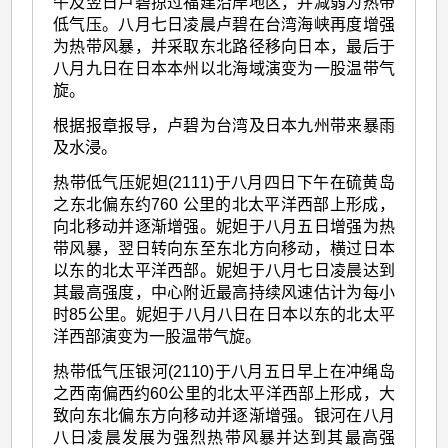
午及翌日卢碧掠过福建沿岸地区，并减弱为热带
低气压。八月七日凌晨卢碧在台湾海峡再度增强
为热带风暴，并采取东北路径移向日本，最后于
八月九日在日本本州以北海域演变为一股温带气
旋。
根据报章报导，卢碧为台湾及日本九州带来暴雨
及水浸。
热带低气压妮妲(2111)于八月四日下午在硫黄岛
之东北偏东约760 公里的北太平洋西部上形成，
向北移动并逐渐增强。妮妲于八月五日增强为热
带风暴，翌日转向东至东北方向移动，横过日本
以东的北太平洋西部。妮妲于八月七日凌晨达到
其最高强度，中心附近最高持续风速估计为每小
时85公里。妮妲于八月八日在日本以东的北太平
洋西部演变为一股温带气旋。
热带低气压银河(2110)于八月五日早上在冲绳岛
之西南偏西约60公里的北太平洋西部上形成，大
致向东北偏东方向移动并逐渐增强。银河在八月
八日凌晨发展为强烈热带风暴并达到其最高强