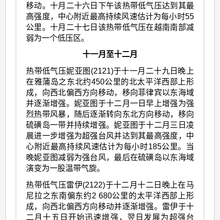
移动。十月二十六日下午该热带低气压达到其最
高强度，中心附近最高持续风速估计为每小时55
公里。十月二十七日该热带低气压在越南南部减
弱为一个低压区。
十一月至十二月
热带低气压妮亚图(2121)于十一月二十九日晚上
在雅蒲岛之东北约450公里的北太平洋西部上形
成，向西北偏西方向移动，移向菲律宾以东海域
并逐渐增强。妮亚图于十二月一日早上增强为强
烈热带风暴，随后逐渐转向东北方向移动，移向
硫磺岛一带并持续增强。妮亚图于十二月三日凌
晨进一步增强为超强台风并达到其最高强度，中
心附近最高持续风速估计为每小时185公里。当
晚妮亚图减弱为强台风，最后在硫磺岛以东海域
演变为一股温带气旋。
热带低气压雷伊(2122)于十二月十二日晚上在马
尼拉之东南偏东约2 680公里的太平洋西部上形
成，向西北偏西方向移动并逐渐增强。雷伊于十
二月十五日开始迅速增强，翌日发展为超强台