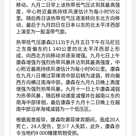
移动。九月二日早上该热带低气压达到其最高强
度，中心附近最高持续风速估计为每小时55公
里。随后两日该热带低气压逐渐转向东北方向移
动，最后于九月四日在日本以东的北太平洋西部
上演变为一股温带气旋。
热带低气压康森(2113)于九月五日下午在马尼拉
之东南偏东约1 140公里的北太平洋西部上形
成，向西北方向移动并逐渐增强。九月七日上午
康森增强为强烈热带风暴并达到其最高强度，中
心附近最高持续风速估计为每小时90公里。康森
在九月八日横过菲律宾中部后稍为减弱，转向偏
西方向横过南海中部。康森在九月九日晚上再度
增强为强烈热带风暴。九月十一日上午康森减弱
为热带风暴，随后移动速度减慢并在越南以东的
南海中部徘徊，最后康森于九月十二日晚上在越
南中部沿岸海域减弱为一个低压区。
根据报章报导，康森吹袭菲律宾期间，造成20人
死亡，24人受伤，至少7 人失踪，此外，康森亦
令当地约9 000幢建筑物受损。