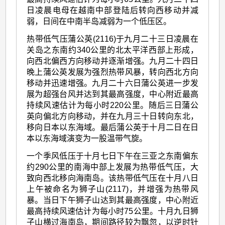
日凌晨电母在越南中部登陆后转向西移动并减
弱，日间在中南半岛减弱为一个低压区。
热带低气压蒲公英(2116)于九月二十三日凌晨在
关岛之东南约340公里的北太平洋西部上形成，
向西北偏西方向移动并逐渐增强。九月二十四日
晚上蒲公英发展为强烈热带风暴，转向西北方向
移动并迅速增强。九月二十六日蒲公英进一步发
展为超强台风并达到其最高强度，中心附近最高
持续风速估计为每小时220公里。随后三日蒲公
英向偏北方向移动，并在九月三十日转向东北，
移向日本以东海域。最后蒲公英于十月二日在日
本以东海域演变为一股温带气旋。
一个季风低压于十月七日下午在三亚之东南偏东
约290公里的南海中部上发展为热带低气压，大
致向西北移向海南岛。该热带低气压在十月八日
上午被命名为狮子山(2117)，并增强为热带风
暴。当日下午狮子山达到其最高强度，中心附近
最高持续风速估计为每小时75公里。十月九日狮
子山横过海南岛，期间路径较为飘忽，以逆时针