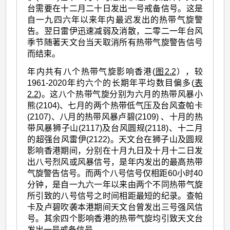
台需要在十二月二十日发出一号戒备信号。这是
自一九四六年以来年内最迟发出的热带气旋警
告。翌日雷伊迅速减弱及消散，二零二一年台风
季节随著天文台当天取消所有热带气旋警告信号
而结束。
年内共有八个热带气旋影响香港(
图2.2
），较
1961-2020年约六个的长期年平均数目偏多(
表
2.2
)。这八个热带气旋分别为六月的热带风暴小
熊(2104)、七月的两个热带低气压及台风查帕卡
(2107)、八月的热带风暴卢碧(2109) 、十月的热
带风暴狮子山(2117)及台风圆规(2118)、十二月
的超强台风雷伊(2122)。天文台在狮子山及圆规
影响香港期间，分别在十月九日及十月十二日发
出八号烈风或风暴信号，是年内发出的最高热带
气旋警告信号。而两个八号信号仅相距60小时40
分钟，是自一九六一年以来由两个不同热带气旋
所引致的八号信号之时间相距最短的纪录。查帕
卡及卢碧吹袭本港期间天文台曾发出三号强风信
号。其余四个影响香港的热带气旋均引致天文台
发出一号戒备信号。