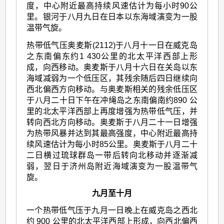
度，中心附近最高持续风速估计为每小时90公
里。银河于八月九日在日本以东海域演变为一股
温带气旋。
热带低气压奥麦斯(2112)于八月十一日在威克岛
之东南偏东约1 430公里的北太平洋西部上形
成，向西移动。奥麦斯于八月十六日在关岛以东
海域减弱为一个低压区，其残余随后四日继续向
西北偏西方向移动。与奥麦斯相关的残余低压区
于八月二十日下午在冲绳岛之东南偏南约890 公
里的北太平洋西部上再度增强为热带低气压，并
转向西北方向移动。奥麦斯于八月二十一日增强
为热带风暴并达到其最高强度，中心附近最高持
续风速估计为每小时85公里。奥麦斯于八月二十
二日横过琉球群岛一带后转向北移动并逐渐减
弱，翌日于济州岛附近海域演变为一股温带气
旋。
九月至十月
一个热带低气压于九月一日晚上在威克岛之西北
约 900 公里的北太平洋西部上形成，向西北偏西