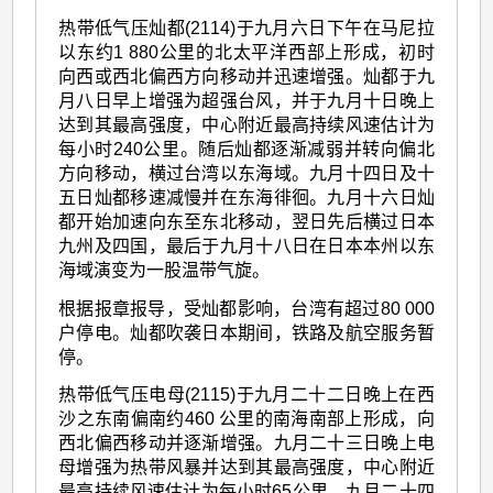
热带低气压灿都(2114)于九月六日下午在马尼拉
以东约1 880公里的北太平洋西部上形成，初时
向西或西北偏西方向移动并迅速增强。灿都于九
月八日早上增强为超强台风，并于九月十日晚上
达到其最高强度，中心附近最高持续风速估计为
每小时240公里。随后灿都逐渐减弱并转向偏北
方向移动，横过台湾以东海域。九月十四日及十
五日灿都移速减慢并在东海徘徊。九月十六日灿
都开始加速向东至东北移动，翌日先后横过日本
九州及四国，最后于九月十八日在日本本州以东
海域演变为一股温带气旋。
根据报章报导，受灿都影响，台湾有超过80 000
户停电。灿都吹袭日本期间，铁路及航空服务暂
停。
热带低气压电母(2115)于九月二十二日晚上在西
沙之东南偏南约460 公里的南海南部上形成，向
西北偏西移动并逐渐增强。九月二十三日晚上电
母增强为热带风暴并达到其最高强度，中心附近
最高持续风速估计为每小时65公里。九月二十四