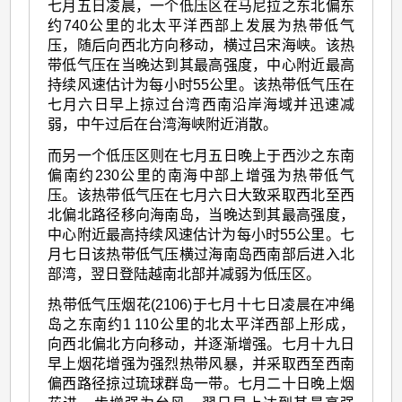
七月五日凌晨，一个低压区在马尼拉之东北偏东
约740公里的北太平洋西部上发展为热带低气
压，随后向西北方向移动，横过吕宋海峡。该热
带低气压在当晚达到其最高强度，中心附近最高
持续风速估计为每小时55公里。该热带低气压在
七月六日早上掠过台湾西南沿岸海域并迅速减
弱，中午过后在台湾海峡附近消散。
而另一个低压区则在七月五日晚上于西沙之东南
偏南约230公里的南海中部上增强为热带低气
压。该热带低气压在七月六日大致采取西北至西
北偏北路径移向海南岛，当晚达到其最高强度，
中心附近最高持续风速估计为每小时55公里。七
月七日该热带低气压横过海南岛西南部后进入北
部湾，翌日登陆越南北部并减弱为低压区。
热带低气压烟花(2106)于七月十七日凌晨在冲绳
岛之东南约1 110公里的北太平洋西部上形成，
向西北偏北方向移动，并逐渐增强。七月十九日
早上烟花增强为强烈热带风暴，并采取西至西南
偏西路径掠过琉球群岛一带。七月二十日晚上烟