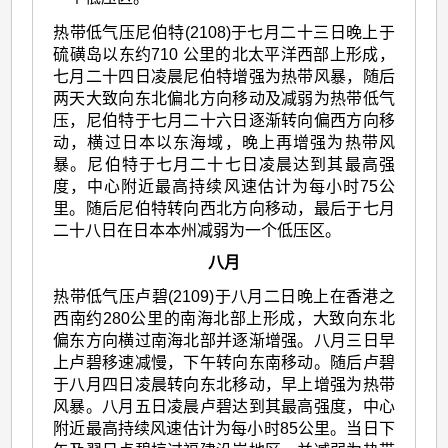
热带低气压尼伯特(2108)于七月二十三日晚上于
硫磺岛以东约710 公里的北太平洋西部上形成，
七月二十四日凌晨尼伯特增强为热带风暴，随后
两天大致向东北偏北方向移动及减弱为热带低气
压，尼伯特于七月二十六日逐渐转向偏西方向移
动，横过日本以东海域，晚上再增强为热带风
暴。尼伯特于七月二十七日凌晨达到其最高强
度，中心附近最高持续风速估计为每小时75公
里。随后尼伯特转向西北方向移动，最后于七月
二十八日在日本本州减弱为一个低压区。
八月
热带低气压卢碧(2109)于八月二日晚上在香港之
西南约280公里的南海北部上形成，大致向东北
偏东方向横过南海北部并逐渐增强。八月三日早
上卢碧移速减慢，下午转向东南移动。随后卢碧
于八月四日凌晨转向东北移动，早上增强为热带
风暴。八月五日凌晨卢碧达到其最高强度，中心
附近最高持续风速估计为每小时85公里。当日下