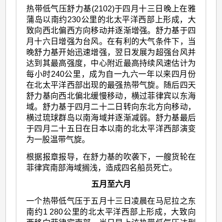
热带低气压舒力基(2102)于四月十三日晚上在雅
蒲岛以南约230公里的北太平洋西部上形成，大
致向西北偏西方向移动并逐渐增强。舒力基于四
月十六日增强为台风。在有利的大气条件下，当
晚舒力基开始迅速增强，翌日发展为超强台风并
达到其最高强度，中心附近最高持续风速估计为
每小时240公里，成为自一九六一年以来四月份
在北太平洋西部出现的最强热带气旋。随后四天
舒力基向西北偏北缓慢移动，横过菲律宾以东海
域。舒力基于四月二十二日转向东北方向移动，
横过琉球群岛以南海域并逐渐减弱。舒力基最后
于四月二十五日在日本以南的北太平洋西部演变
为一股温带气旋。
根据报章报导，在舒力基的吹袭下，一艘货轮在
菲律宾南部海域搁浅，造成四名船员死亡。
五月至六月
一个热带低气压于五月十三日凌晨在马尼拉之东
南约1 280公里的北太平洋西部上形成，大致向