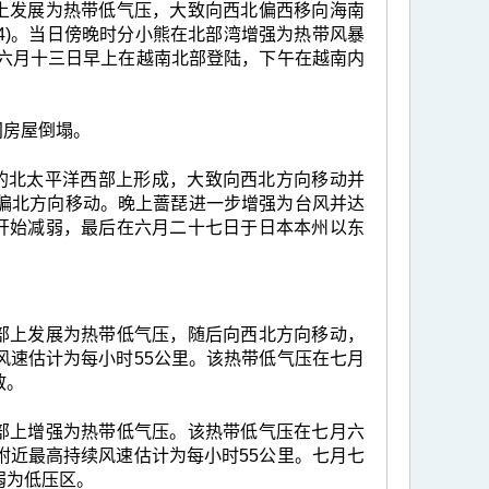
部上发展为热带低气压，大致向西北偏西移向海南
4)。当日傍晚时分小熊在北部湾增强为热带风暴
于六月十三日早上在越南北部登陆，下午在越南内
间房屋倒塌。
公里的北太平洋西部上形成，大致向西北方向移动并
偏北方向移动。晚上蔷琵进一步增强为台风并达
琵开始减弱，最后在六月二十七日于日本本州以东
西部上发展为热带低气压，随后向西北方向移动，
风速估计为每小时55公里。该热带低气压在七月
散。
中部上增强为热带低气压。该热带低气压在七月六
附近最高持续风速估计为每小时55公里。七月七
弱为低压区。