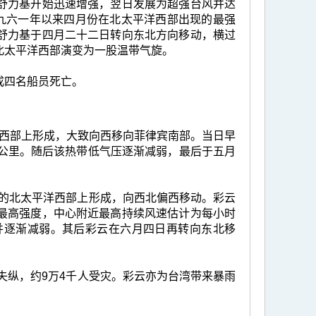
舒力基开始迅速增强，翌日发展为超强台风并达
一九六一年以来四月份在北太平洋西部出现的最强
舒力基于四月二十二日转向东北方向移动，横过
北太平洋西部演变为一股温带气旋。
成四名船员死亡。
洋西部上形成，大致向西移向菲律宾南部。当日早
5公里。随后该热带低气压逐渐减弱，最后于五月
0公里的北太平洋西部上形成，向西北偏西移动。彩云
最高强度，中心附近最高持续风速估计为每小时
并逐渐减弱。其后彩云在六月四日再转向东北移
失纵，约9万4千人受灾。彩云亦为台湾带来暴雨