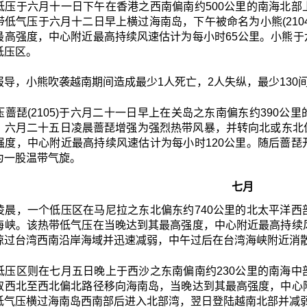
低压于六月十一日下午在香港之西南偏南约500公里的南海北
带低气压于六月十二日早上横过海南岛，下午被命名为小熊(210
最高强度，中心附近最高持续风速估计为每小时65公里。小熊
低压区。
报导，小熊吹袭越南期间造成最少1人死亡，2人失纵，最少130
压蔷琵(2105)于六月二十一日早上在关岛之东南偏东约390
。六月二十五日凌晨蔷琵增强为强烈热带风暴，并转向北或东北
强度，中心附近最高持续风速估计为每小时120公里。随后蔷
为一股温带气旋。
七月
凌晨，一个低压区在马尼拉之东北偏东约740公里的北太平洋
海峡。该热带低气压在当晚达到其最高强度，中心附近最高持续
掠过台湾西南沿岸海域并迅速减弱，中午过后在台湾海峡附近消
低压区则在七月五日晚上于西沙之东南偏南约230公里的南海
取西北至西北偏北路径移向海南岛，当晚达到其最高强度，中心
低气压横过海南岛西南部后进入北部湾，翌日登陆越南北部并减