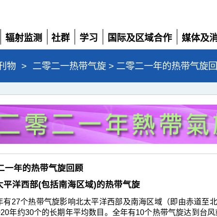
辐射监测
社群
学习
国际及区域合作
媒体及
展
展
展
展
展
开
开
开
开
开
刊物
>
二零二一热带气旋 > 二零二一年的热带气旋
二零二一年的热带气旋回顾
 北太平洋西部(包括南海区域)的热带气旋
年有27个热带气旋影响北太平洋西部及南海区域（即由赤道至北纬
-2020年约30个的长期年平均数目。全年有10个热带气旋达到台风或