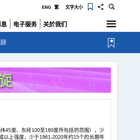
ENG
繁
文字大小
选
消息
电子服务
关於我们
单
展
展
开
开
回顾
45度、东经100至180度所包括的范围），少
以上强度，少于1961-2020年约15个的长期年