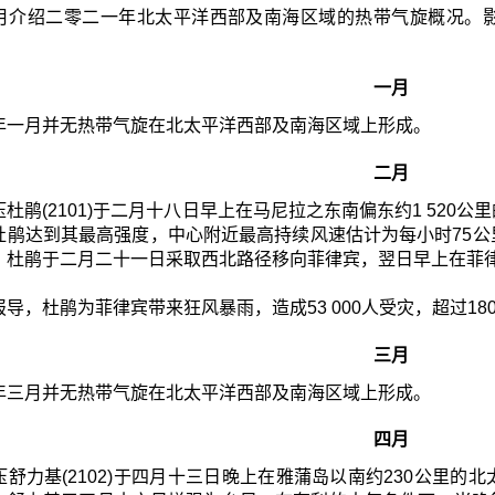
月介绍二零二一年北太平洋西部及南海区域的热带气旋概况。
一月
年一月并无热带气旋在北太平洋西部及南海区域上形成。
二月
杜鹃(2101)于二月十八日早上在马尼拉之东南偏东约1 52
杜鹃达到其最高强度，中心附近最高持续风速估计为每小时75
。杜鹃于二月二十一日采取西北路径移向菲律宾，翌日早上在菲
导，杜鹃为菲律宾带来狂风暴雨，造成53 000人受灾，超过18
三月
年三月并无热带气旋在北太平洋西部及南海区域上形成。
四月
压舒力基(2102)于四月十三日晚上在雅蒲岛以南约230公里