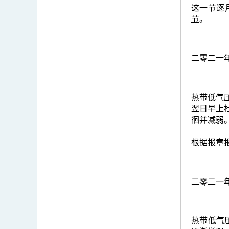
这一节逐
节
。
二零二一
热带低气压
翌日早上
徊并减弱
根据报章报
二零二一
热带低气