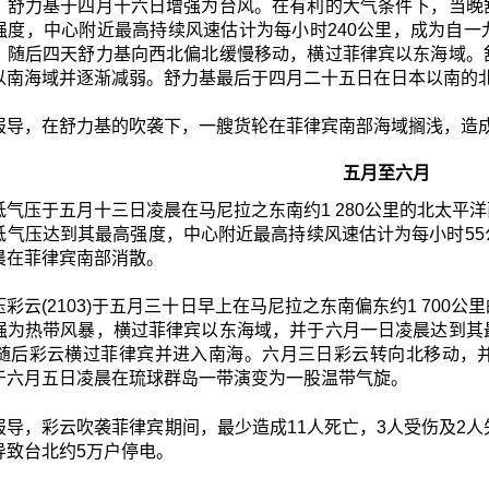
。舒力基于四月十六日增强为台风。在有利的大气条件下，当晚
强度，中心附近最高持续风速估计为每小时240公里，成为自
。随后四天舒力基向西北偏北缓慢移动，横过菲律宾以东海域。
以南海域并逐渐减弱。舒力基最后于四月二十五日在日本以南的
报导，在舒力基的吹袭下，一艘货轮在菲律宾南部海域搁浅，造
五月至六月
低气压于五月十三日凌晨在马尼拉之东南约1 280公里的北太平
低气压达到其最高强度，中心附近最高持续风速估计为每小时5
晨在菲律宾南部消散。
彩云(2103)于五月三十日早上在马尼拉之东南偏东约1 70
强为热带风暴，横过菲律宾以东海域，并于六月一日凌晨达到其
。随后彩云横过菲律宾并进入南海。六月三日彩云转向北移动，
于六月五日凌晨在琉球群岛一带演变为一股温带气旋。
报导，彩云吹袭菲律宾期间，最少造成11人死亡，3人受伤及2人
导致台北约5万户停电。