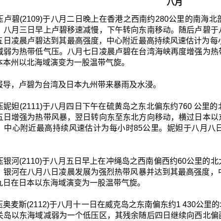
八月
压卢碧(2109)于八月二日晚上在香港之西南约280公里的南
。八月三日早上卢碧移速减慢，下午转向东南移动。随后卢碧于
五日凌晨卢碧达到其最高强度，中心附近最高持续风速估计为每
减弱为热带低气压。八月七日凌晨卢碧在台湾海峡再度增强为热
本本州以北海域演变为一股温带气旋。
报导，卢碧为台湾及日本九州带来暴雨及水浸。
妮妲(2111)于八月四日下午在硫黄岛之东北偏东约760 公
五日增强为热带风暴，翌日转向东至东北方向移动，横过日本以
，中心附近最高持续风速估计为每小时85公里。妮妲于八月八
压银河(2110)于八月五日早上在冲绳岛之西南偏西约60公里
。银河在八月八日凌晨发展为强烈热带风暴并达到其最高强度，
九日在日本以东海域演变为一股温带气旋。
奥麦斯(2112)于八月十一日在威克岛之东南偏东约1 430
关岛以东海域减弱为一个低压区，其残余随后四日继续向西北偏