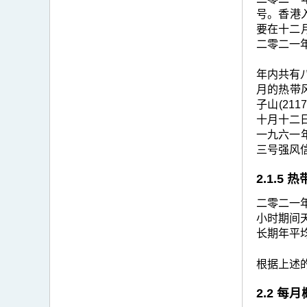
号。香港
要在十二
二零二一
年内共有
月的热带风
子山(21
十月十二
一九六一
三号强风
2.1.5
二零二一
小时期间天
长期年平均
根据上述的
2.2 每