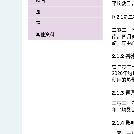
动画
>
平均数目
二
图
图2.1
是二
零
表
二
二零二一
其他资料
南。四月
一
旋，其中
年
2.1.2
的
热
在二零二一
2020年
带
使用的热
气
2.1.3
旋
回
二零二一年
年平均数
顾
2.1.4
二零二一