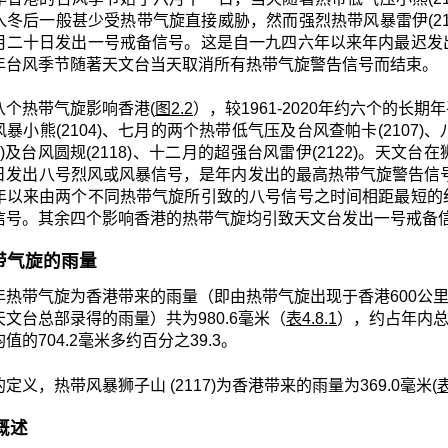
入冬后一般甚少受热带气旋直接威胁，然而强烈热带风暴雷伊(21
月二十日发出一号戒备信号。这是自一九四六年以来年内最迟发
年台风季节随著天文台当天取消所有热带气旋警告信号而结束。
八个热带气旋影响香港(
图2.2
），较1961-2020年约六个的长期
暴小熊(2104)、七月的两个热带低气压及台风查帕卡(2107)、
17)及台风圆规(2118)、十二月的超强台风雷伊(2122)。
日发出八号烈风或风暴信号，是年内发出的最高热带气旋警告信号
年以来由两个不同热带气旋所引致的八号信号之时间相距最短的
信号。其余四个影响香港的热带气旋均引致天文台发出一号戒备
 热带气旋的雨量
年热带气旋为香港带来的雨量（即由热带气旋出现于香港600公里
文台总部录得的雨量）共为980.6毫米（
表4.8.1
），约占年内总雨量
值的704.2毫米多约百分之39.3。
定义，热带风暴狮子山 (2117)为香港带来的雨量为369.0毫米(
表
月概述