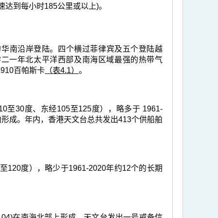
达到每小时185公里或以上)。
的华南沿岸登陆。四个横过菲律宾及五个登陆越
零二一年北太平洋西部及南海区域最强的热带气
910百帕斯卡
（表4.1）
。
0度、东经105至125度），略多于 1961-
形成。年内，香港天文台总共发出413个供船舶
20度），略少于1961-2020年约12个的长期
04)在南海北部上形成，天文台发出一号戒备信