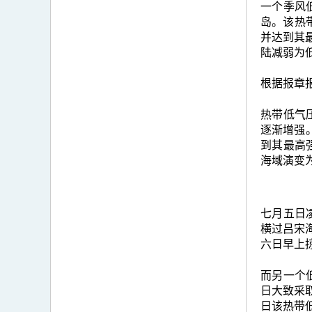
一个季风
岛。该热
并达到其
陆减弱为
根据报章
热带低气
逐渐增强
到其最高
海域演变
七月五日
横过吕宋
六日早上
而另一个
日大致采
日该热带