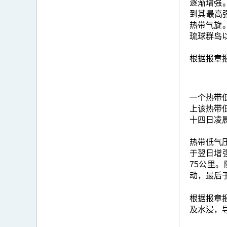
逐渐增强
到其最高
热带气旋
琉球群岛
根据报章
一个热带
上该热带
十四日凌
热带低气压
于翌日增
75公里
动，最后
根据报章
及水浸，