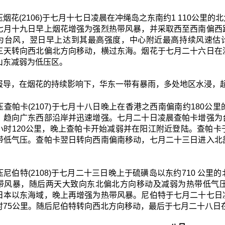
烟花(2106)于七月十七日凌晨在冲绳岛之东南约1 110公
七月十九日早上烟花增强为强烈热带风暴，并采取西至西南偏西
为台风，翌日早上达到其最高强度，中心附近最高持续风速估计
三天转向西北偏北方向移动，横过东海。烟花于七月二十六日在
山东减弱为低压区。
报导，在烟花的持续影响下，华东一带有暴雨，多处地区水浸，超过2
压查帕卡(2107)于七月十八日晚上在香港之西南偏南约180
，趋向广东西部沿岸并迅速增强。七月二十日凌晨查帕卡增强为
小时120公里，晚上查帕卡开始减弱并在阳江附近登陆。查帕
带低气压。查帕卡翌日转向西南偏南移动，七月二十三日进入北
尼伯特(2108)于七月二十三日晚上于硫磺岛以东约710 公
带风暴，随后两天大致向东北偏北方向移动及减弱为热带低气
日本以东海域，晚上再增强为热带风暴。尼伯特于七月二十七日
时75公里。随后尼伯特转向西北方向移动，最后于七月二十八日