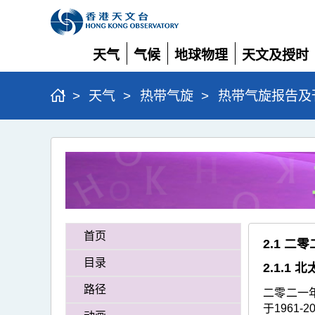
天气
气候
地球物理
天文及授时
展
展
展
展
开
开
开
开
>
天气
>
热带气旋
>
热带气旋报告及
二
零
二
一
热
首页
2.1 
带
目录
2.1.1
气
路径
二零二一
旋
于1961