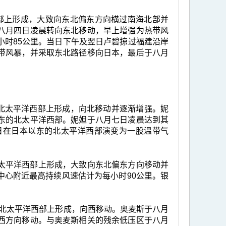
海北部上形成，大致向东北偏东方向横过南海北部并
八月四日凌晨转向东北移动，早上增强为热带风
小时85公里。当日下午及翌日卢碧掠过福建沿岸
带风暴，并采取东北路径移向日本，最后于八月
里的北太平洋西部上形成，向北移动并逐渐增强。妮
东的北太平洋西部。妮妲于八月七日凌晨达到其
日在日本以东的北太平洋西部演变为一股温带气
的北太平洋西部上形成，大致向东北偏东方向移动并
中心附近最高持续风速估计为每小时90公里。银
公里的北太平洋西部上形成，向西移动。奥麦斯于八月
西方向移动。与奥麦斯相关的残余低压区于八月