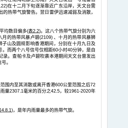
22)在十二月下旬逐渐靠近广东沿岸，天文台需
出的热带气旋警告。翌日雷伊迅速减弱及消散，
年平均数目偏多(
表2.2
)。这八个热带气旋分别为六
八月的热带风暴卢碧(2109) 、十月的热带风暴狮
天文台在狮子山及圆规影响香港期间，分别在十月九日及
。而两个八号信号仅相距60小时40分钟，是自
纪录。查帕卡及卢碧吹袭本港期间天文台曾发出
信号。
范围内至其消散或离开香港600公里范围之后72
2307.1毫米的百分之42.5，较1961-2020年
4.8.1
)，是年内雨量最多的热带气旋。