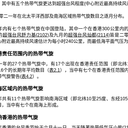
，其中有五个热带气旋更达到超强台风程度(中心附近最高持续风速
零二一年在北太平洋西部及南海区域热带气旋数目之逐月分布。
年内有七个热带气旋在中国登陆，其中一个在香港300公里内
的
超强台风舒力基(2102)
及九月的
超强台风灿都(2114)
皆是二
心附近最高持续风速估计为每小时240公里，而最低海平面气压为
 香港责任范围内的热带气旋
年的27个热带气旋中，有17个出现在香港责任范围（即北纬10至3
约16个的长期年平均数目（
表2.1
），当中有七个在香港责任范围内
带气旋警告(
表4.2
）。
 南海区域内的热带气旋
共有11个热带气旋影响南海区域（即北纬10至25度、东经105至1
目，当中有七个在南海上形成。
 影响香港的热带气旋
年香港的台风季节始于六月十一日，当天随著热带低气压小熊(21