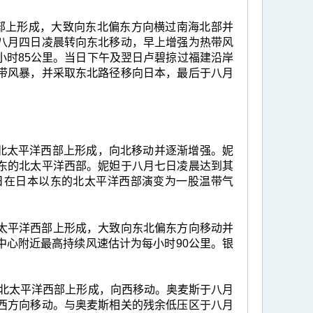
海北部上形成，大致向东北偏东方向横过南海北部并
八月四日凌晨转向东北移动，早上增强为热带风
小时85公里。当日下午及翌日卢碧掠过福建沿岸
带风暴，并采取东北路径移向日本，最后于八月
里的北太平洋西部上形成，向北移动并逐渐增强。妮
东的北太平洋西部。妮妲于八月七日凌晨达到其
日在日本以东的北太平洋西部演变为一股温带气
的北太平洋西部上形成，大致向东北偏东方向移动并
中心附近最高持续风速估计为每小时90公里。银
公里的北太平洋西部上形成，向西移动。奥麦斯于八月
西方向移动。与奥麦斯相关的残余低压区于八月