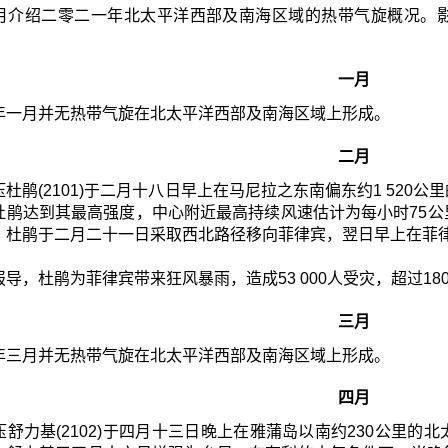
月介绍二零二一年北太平洋西部及南海区域的热带气旋概况。
一月
年一月并无热带气旋在北太平洋西部及南海区域上形成。
二月
杜鹃(2101)于二月十八日早上在马尼拉之东南偏东约1 52
杜鹃达到其最高强度，中心附近最高持续风速估计为每小时75
。杜鹃于二月二十一日采取西北路径移向菲律宾，翌日早上在菲
导，杜鹃为菲律宾带来狂风暴雨，造成53 000人受灾，超过18
三月
年三月并无热带气旋在北太平洋西部及南海区域上形成。
四月
压舒力基(2102)于四月十三日晚上在雅蒲岛以南约230公里