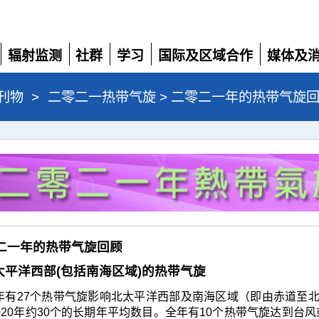
辐射监测
社群
学习
国际及区域合作
媒体及
展
展
展
展
展
开
开
开
开
开
刊物
>
二零二一热带气旋 > 二零二一年的热带气旋
二零二一年的热带气旋回顾
 北太平洋西部(包括南海区域)的热带气旋
年有27个热带气旋影响北太平洋西部及南海区域（即由赤道至北纬
-2020年约30个的长期年平均数目。全年有10个热带气旋达到台风或