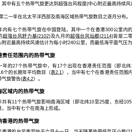
，其中有五个热带气旋更达到超强台风程度(中心附近最高持续风速
零二一年在北太平洋西部及南海区域热带气旋数目之逐月分布。
年内有七个热带气旋在中国登陆，其中一个在香港300公里内
的
超强台风舒力基(2102)
及九月的
超强台风灿都(2114)
皆是二
心附近最高持续风速估计为每小时240公里，而最低海平面气压为
 香港责任范围内的热带气旋
年的27个热带气旋中，有17个出现在香港责任范围（即北纬10至3
约16个的长期年平均数目（
表2.1
），当中有七个在香港责任范围内
带气旋警告(
表4.2
）。
 南海区域内的热带气旋
共有11个热带气旋影响南海区域（即北纬10至25度、东经105至1
目，当中有七个在南海上形成。
 影响香港的热带气旋
年香港的台风季节始于六月十一日，当天随著热带低气压小熊(21