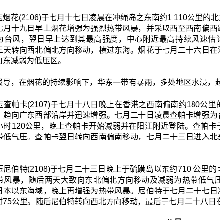
烟花(2106)于七月十七日凌晨在冲绳岛之东南约1 110公
七月十九日早上烟花增强为强烈热带风暴，并采取西至西南偏西
为台风，翌日早上达到其最高强度，中心附近最高持续风速估计
三天转向西北偏北方向移动，横过东海。烟花于七月二十六日在
山东减弱为低压区。
报导，在烟花的持续影响下，华东一带有暴雨，多处地区水浸，超过2
压查帕卡(2107)于七月十八日晚上在香港之西南偏南约180
，趋向广东西部沿岸并迅速增强。七月二十日凌晨查帕卡增强为
小时120公里，晚上查帕卡开始减弱并在阳江附近登陆。查帕
带低气压。查帕卡翌日转向西南偏南移动，七月二十三日进入北
尼伯特(2108)于七月二十三日晚上于硫磺岛以东约710 公
带风暴，随后两天大致向东北偏北方向移动及减弱为热带低气
日本以东海域，晚上再增强为热带风暴。尼伯特于七月二十七日
时75公里。随后尼伯特转向西北方向移动，最后于七月二十八日