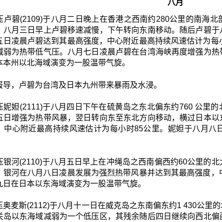
八月
压卢碧(2109)于八月二日晚上在香港之西南约280公里的南
。八月三日早上卢碧移速减慢，下午转向东南移动。随后卢碧于
五日凌晨卢碧达到其最高强度，中心附近最高持续风速估计为每
减弱为热带低气压。八月七日凌晨卢碧在台湾海峡再度增强为热
本本州以北海域演变为一股温带气旋。
报导，卢碧为台湾及日本九州带来暴雨及水浸。
妮妲(2111)于八月四日下午在硫黄岛之东北偏东约760 公
五日增强为热带风暴，翌日转向东至东北方向移动，横过日本以
，中心附近最高持续风速估计为每小时85公里。妮妲于八月八
压银河(2110)于八月五日早上在冲绳岛之西南偏西约60公里
。银河在八月八日凌晨发展为强烈热带风暴并达到其最高强度，
九日在日本以东海域演变为一股温带气旋。
奥麦斯(2112)于八月十一日在威克岛之东南偏东约1 430
关岛以东海域减弱为一个低压区，其残余随后四日继续向西北偏