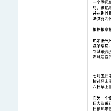
一个季风
岛。该热
并达到其
陆减弱为
根据报章
热带低气
逐渐增强
到其最高
海域演变
七月五日
横过吕宋
六日早上
而另一个
日大致采
日该热带