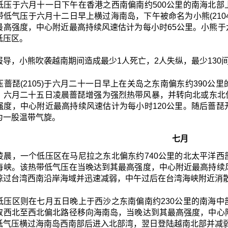
低压于六月十一日下午在香港之西南偏南约500公里的南海北
带低气压于六月十二日早上横过海南岛，下午被命名为小熊(210
最高强度，中心附近最高持续风速估计为每小时65公里。小熊
低压区。
报导，小熊吹袭越南期间造成最少1人死亡，2人失纵，最少130
压蔷琵(2105)于六月二十一日早上在关岛之东南偏东约390
。六月二十五日凌晨蔷琵增强为强烈热带风暴，并转向北或东北
强度，中心附近最高持续风速估计为每小时120公里。随后蔷
为一股温带气旋。
七月
凌晨，一个低压区在马尼拉之东北偏东约740公里的北太平洋
海峡。该热带低气压在当晚达到其最高强度，中心附近最高持续
掠过台湾西南沿岸海域并迅速减弱，中午过后在台湾海峡附近消
低压区则在七月五日晚上于西沙之东南偏南约230公里的南海
取西北至西北偏北路径移向海南岛，当晚达到其最高强度，中心
低气压横过海南岛西南部后进入北部湾，翌日登陆越南北部并减