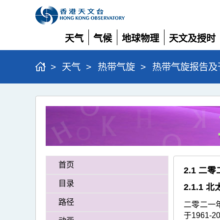
天气
气候
地球物理
天文及授时
展
展
展
展
开
开
开
开
>
天气
>
热带气旋
>
热带气旋报告及
二
零
二
一
热
首页
2.1 
带
目录
2.1.1
气
路径
二零二一
旋
于1961