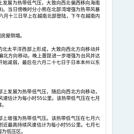
部上发展为热带低气压，大致向西北偏西移向海南
4)。当日傍晚时分小熊在北部湾增强为热带风暴
于六月十三日早上在越南北部登陆，下午在越南内
间房屋倒塌。
公里的北太平洋西部上形成，大致向西北方向移动并
偏北方向移动。晚上蔷琵进一步增强为台风并达
琵开始减弱，最后在六月二十七日于日本本州以东
西部上发展为热带低气压，随后向西北方向移动，
风速估计为每小时55公里。该热带低气压在七月
散。
中部上增强为热带低气压。该热带低气压在七月六
附近最高持续风速估计为每小时55公里。七月七
弱为低压区。