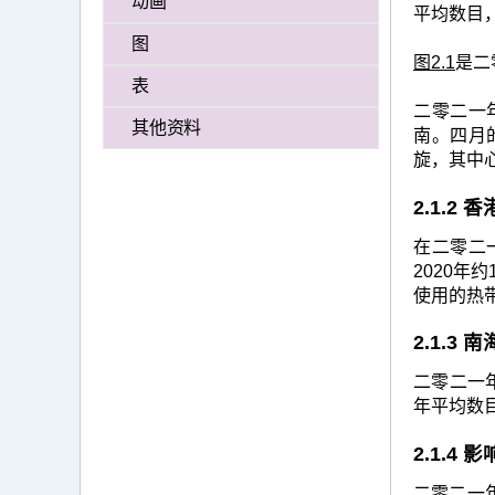
动画
>
平均数目
二
图
图2.1
是二
零
表
二
二零二一
其他资料
南。四月
一
旋，其中
年
2.1.2
的
热
在二零二一
2020年
带
使用的热
气
2.1.3
旋
回
二零二一年
年平均数
顾
2.1.4
二零二一