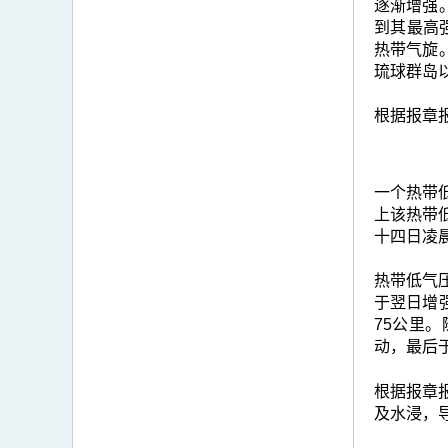
逐渐增强
到其最高
热带气旋
琉球群岛
根据报章
一个热带
上该热带
十四日凌
热带低气压
于翌日增
75公里
动，最后
根据报章
及水浸，