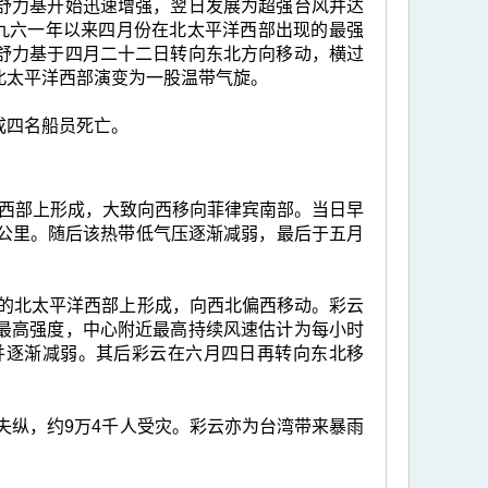
舒力基开始迅速增强，翌日发展为超强台风并达
一九六一年以来四月份在北太平洋西部出现的最强
舒力基于四月二十二日转向东北方向移动，横过
北太平洋西部演变为一股温带气旋。
成四名船员死亡。
洋西部上形成，大致向西移向菲律宾南部。当日早
5公里。随后该热带低气压逐渐减弱，最后于五月
0公里的北太平洋西部上形成，向西北偏西移动。彩云
最高强度，中心附近最高持续风速估计为每小时
并逐渐减弱。其后彩云在六月四日再转向东北移
失纵，约9万4千人受灾。彩云亦为台湾带来暴雨