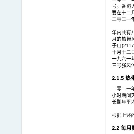
号。香港
要在十二
二零二一
年内共有
月的热带风
子山(21
十月十二
一九六一
三号强风
2.1.5
二零二一
小时期间天
长期年平均
根据上述的
2.2 每