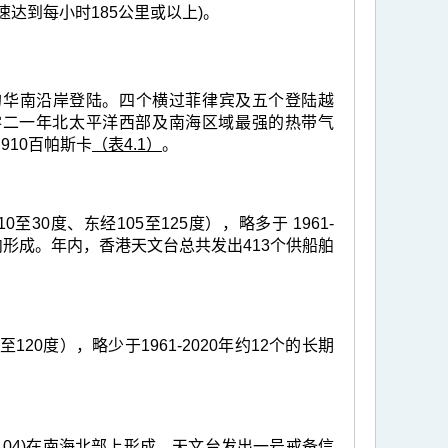
达到每小时185公里或以上)。
的华南沿岸登陆。四个横过菲律宾及五个登陆越
零二一年北太平洋西部及南海区域最强的热带气
910百帕斯卡
（表4.1）
。
0度、东经105至125度），略多于 1961-
形成。年内，香港天文台总共发出413个供船舶
20度），略少于1961-2020年约12个的长期
04)在南海北部上形成，天文台发出一号戒备信