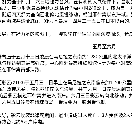
。舒力基于四月十六日增强为台风。在有利的大气条件下，当晚
强度，中心附近最高持续风速估计为每小时240公里，成为自
。随后四天舒力基向西北偏北缓慢移动，横过菲律宾以东海域。
以南海域并逐渐减弱。舒力基最后于四月二十五日在日本以南的
报导，在舒力基的吹袭下，一艘货轮在菲律宾南部海域搁浅，造
五月至六月
低气压于五月十三日凌晨在马尼拉之东南约1 280公里的北太平
低气压达到其最高强度，中心附近最高持续风速估计为每小时5
晨在菲律宾南部消散。
彩云(2103)于五月三十日早上在马尼拉之东南偏东约1 70
强为热带风暴，横过菲律宾以东海域，并于六月一日凌晨达到其
。随后彩云横过菲律宾并进入南海。六月三日彩云转向北移动，
于六月五日凌晨在琉球群岛一带演变为一股温带气旋。
报导，彩云吹袭菲律宾期间，最少造成11人死亡，3人受伤及2人
导致台北约5万户停电。