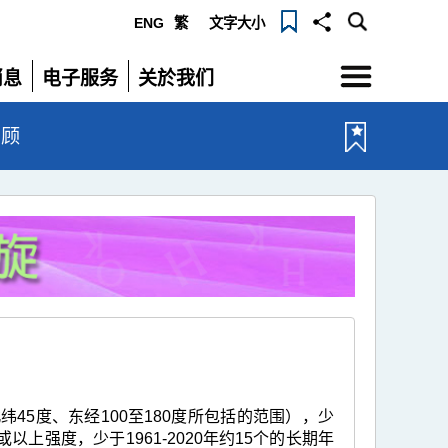
ENG
繁
文字大小
选
消息
电子服务
关於我们
单
展
展
开
开
回顾
45度、东经100至180度所包括的范围），少
以上强度，少于1961-2020年约15个的长期年