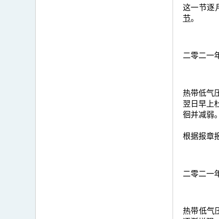
这一节逐
节
。
二零二一
热带低气压
翌日早上
徊并减弱
根据报章报
二零二一
热带低气