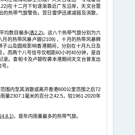
22)在十二月下旬逐渐靠近广东沿岸，天文台需
出的热带气旋警告。翌日雷伊迅速减弱及消散，
年平均数目偏多(
表2.2
)。这八个热带气旋分别为六
八月的热带风暴卢碧(2109) 、十月的热带风暴狮
天文台在狮子山及圆规影响香港期间，分别在十月九日及
。而两个八号信号仅相距60小时40分钟，是自
纪录。查帕卡及卢碧吹袭本港期间天文台曾发出
信号。
范围内至其消散或离开香港600公里范围之后72
2307.1毫米的百分之42.5，较1961-2020年
4.8.1
)，是年内雨量最多的热带气旋。