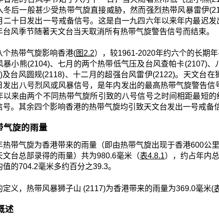
入冬后一般甚少受热带气旋直接威胁，然而强烈热带风暴雷伊(21
月二十日发出一号戒备信号。这是自一九四六年以来年内最迟发
年台风季节随著天文台当天取消所有热带气旋警告信号而结束。
八个热带气旋影响香港(
图2.2
），较1961-2020年约六个的长期
暴小熊(2104)、七月的两个热带低气压及台风查帕卡(2107)、
17)及台风圆规(2118)、十二月的超强台风雷伊(2122)。
日发出八号烈风或风暴信号，是年内发出的最高热带气旋警告信号
年以来由两个不同热带气旋所引致的八号信号之时间相距最短的
信号。其余四个影响香港的热带气旋均引致天文台发出一号戒备
 热带气旋的雨量
年热带气旋为香港带来的雨量（即由热带气旋出现于香港600公里
文台总部录得的雨量）共为980.6毫米（
表4.8.1
），约占年内总雨量
值的704.2毫米多约百分之39.3。
定义，热带风暴狮子山 (2117)为香港带来的雨量为369.0毫米(
表
月概述