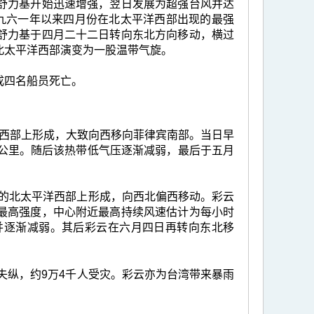
舒力基开始迅速增强，翌日发展为超强台风并达
一九六一年以来四月份在北太平洋西部出现的最强
舒力基于四月二十二日转向东北方向移动，横过
北太平洋西部演变为一股温带气旋。
成四名船员死亡。
洋西部上形成，大致向西移向菲律宾南部。当日早
5公里。随后该热带低气压逐渐减弱，最后于五月
0公里的北太平洋西部上形成，向西北偏西移动。彩云
最高强度，中心附近最高持续风速估计为每小时
并逐渐减弱。其后彩云在六月四日再转向东北移
失纵，约9万4千人受灾。彩云亦为台湾带来暴雨