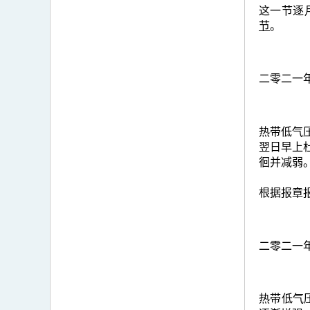
这一节逐
节
。
二零二一
热带低气压
翌日早上
徊并减弱
根据报章报
二零二一
热带低气