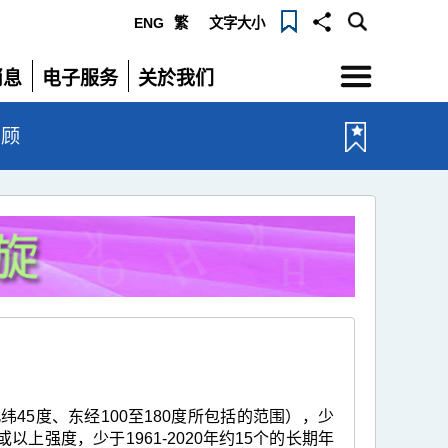
ENG
繁
文字大小
选
消息
电子服务
关於我们
单
展
展
开
开
回顾
45度、东经100至180度所包括的范围），少
以上强度，少于1961-2020年约15个的长期年