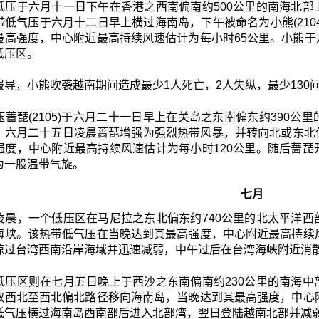
低压于六月十一日下午在香港之西南偏南约500公里的南海北
带低气压于六月十二日早上横过海南岛，下午被命名为小熊(210
最高强度，中心附近最高持续风速估计为每小时65公里。小熊
低压区。
报导，小熊吹袭越南期间造成最少1人死亡，2人失纵，最少130
压蔷琵(2105)于六月二十一日早上在关岛之东南偏东约390
。六月二十五日凌晨蔷琵增强为强烈热带风暴，并转向北或东北
强度，中心附近最高持续风速估计为每小时120公里。随后蔷
为一股温带气旋。
七月
凌晨，一个低压区在马尼拉之东北偏东约740公里的北太平洋
海峡。该热带低气压在当晚达到其最高强度，中心附近最高持续
掠过台湾西南沿岸海域并迅速减弱，中午过后在台湾海峡附近消
低压区则在七月五日晚上于西沙之东南偏南约230公里的南海
取西北至西北偏北路径移向海南岛，当晚达到其最高强度，中心
低气压横过海南岛西南部后进入北部湾，翌日登陆越南北部并减