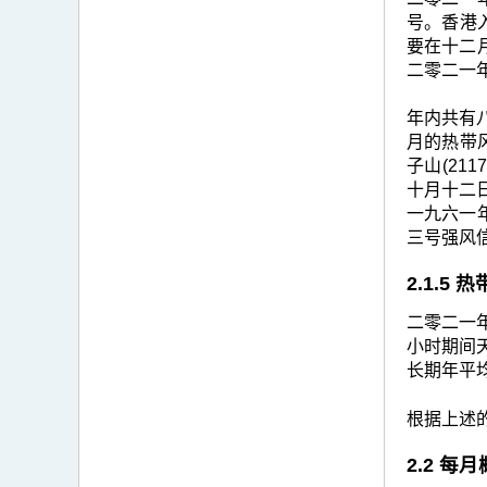
号。香港
要在十二
二零二一
年内共有
月的热带风
子山(21
十月十二
一九六一
三号强风
2.1.5
二零二一
小时期间天
长期年平均
根据上述的
2.2 每