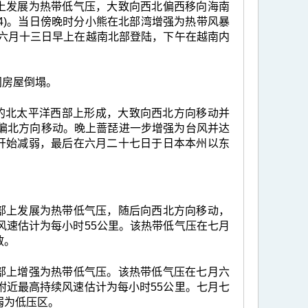
部上发展为热带低气压，大致向西北偏西移向海南
4)。当日傍晚时分小熊在北部湾增强为热带风暴
于六月十三日早上在越南北部登陆，下午在越南内
间房屋倒塌。
公里的北太平洋西部上形成，大致向西北方向移动并
偏北方向移动。晚上蔷琵进一步增强为台风并达
琵开始减弱，最后在六月二十七日于日本本州以东
西部上发展为热带低气压，随后向西北方向移动，
风速估计为每小时55公里。该热带低气压在七月
散。
中部上增强为热带低气压。该热带低气压在七月六
附近最高持续风速估计为每小时55公里。七月七
弱为低压区。