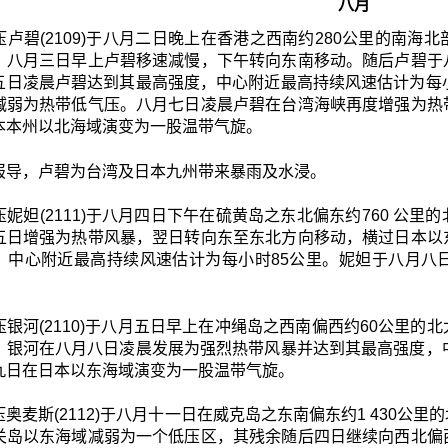
八月
压卢碧(2109)于八月二日晚上在香港之西南约280公里的南
。八月三日早上卢碧移速减慢，下午转向东南移动。随后卢碧于
五日凌晨卢碧达到其最高强度，中心附近最高持续风速估计为每
减弱为热带低气压。八月七日凌晨卢碧在台湾海峡再度增强为热
本本州以北海域演变为一股温带气旋。
报导，卢碧为台湾及日本九州带来暴雨及水浸。
妮妲(2111)于八月四日下午在硫黄岛之东北偏东约760 公
五日增强为热带风暴，翌日转向东至东北方向移动，横过日本以
，中心附近最高持续风速估计为每小时85公里。妮妲于八月八
压银河(2110)于八月五日早上在冲绳岛之西南偏西约60公里
。银河在八月八日凌晨发展为强烈热带风暴并达到其最高强度，
九日在日本以东海域演变为一股温带气旋。
奥麦斯(2112)于八月十一日在威克岛之东南偏东约1 430
关岛以东海域减弱为一个低压区，其残余随后四日继续向西北偏