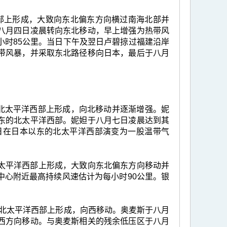
海北部上形成，大致向东北偏东方向横过南海北部并
八月四日凌晨转向东北移动，早上增强为热带风
小时85公里。当日下午及翌日卢碧掠过福建沿岸
带风暴，并采取东北路径移向日本，最后于八月
里的北太平洋西部上形成，向北移动并逐渐增强。妮
东的北太平洋西部。妮妲于八月七日凌晨达到其
日在日本以东的北太平洋西部演变为一股温带气
的北太平洋西部上形成，大致向东北偏东方向移动并
中心附近最高持续风速估计为每小时90公里。银
公里的北太平洋西部上形成，向西移动。奥麦斯于八月
西方向移动。与奥麦斯相关的残余低压区于八月