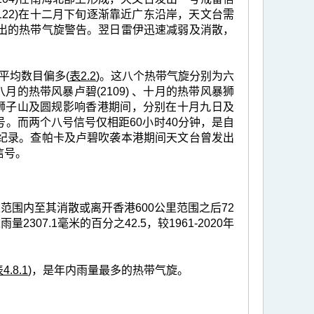
22)在十二月下旬逐渐靠近广东沿岸，天文台需
出的热带气旋警告。翌日雷伊迅速减弱及消散，
年平均数目偏多(
表2.2
)。这八个热带气旋分别为六
八月的热带风暴卢碧(2109) 、十月的热带风暴狮
天文台在狮子山及圆规影响香港期间，分别在十月九日及
。而两个八号信号仅相距60小时40分钟，是自
纪录。查帕卡及卢碧吹袭本港期间天文台曾发出
信号。
范围内至其消散或离开香港600公里范围之后72
2307.1毫米的百分之42.5，较1961-2020年
4.8.1
)，是年内雨量最多的热带气旋。