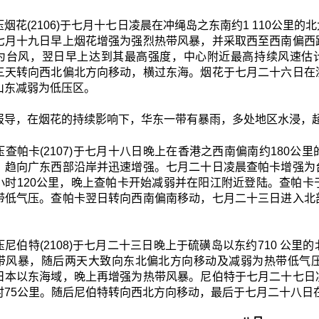
烟花(2106)于七月十七日凌晨在冲绳岛之东南约1 110公
七月十九日早上烟花增强为强烈热带风暴，并采取西至西南偏西
为台风，翌日早上达到其最高强度，中心附近最高持续风速估计
三天转向西北偏北方向移动，横过东海。烟花于七月二十六日在
山东减弱为低压区。
报导，在烟花的持续影响下，华东一带有暴雨，多处地区水浸，超过2
压查帕卡(2107)于七月十八日晚上在香港之西南偏南约180
，趋向广东西部沿岸并迅速增强。七月二十日凌晨查帕卡增强为
小时120公里，晚上查帕卡开始减弱并在阳江附近登陆。查帕
带低气压。查帕卡翌日转向西南偏南移动，七月二十三日进入北
尼伯特(2108)于七月二十三日晚上于硫磺岛以东约710 公
带风暴，随后两天大致向东北偏北方向移动及减弱为热带低气
日本以东海域，晚上再增强为热带风暴。尼伯特于七月二十七日
时75公里。随后尼伯特转向西北方向移动，最后于七月二十八日