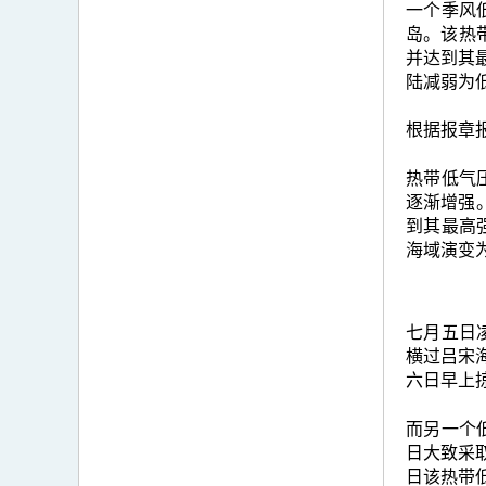
一个季风
岛。该热
并达到其
陆减弱为
根据报章
热带低气
逐渐增强
到其最高
海域演变
七月五日
横过吕宋
六日早上
而另一个
日大致采
日该热带