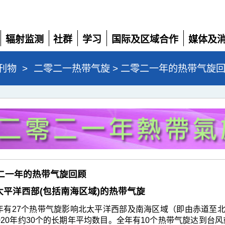
辐射监测
社群
学习
国际及区域合作
媒体及
展
展
展
展
展
开
开
开
开
开
刊物
>
二零二一热带气旋 > 二零二一年的热带气旋
二零二一年的热带气旋回顾
 北太平洋西部(包括南海区域)的热带气旋
年有27个热带气旋影响北太平洋西部及南海区域（即由赤道至北纬
-2020年约30个的长期年平均数目。全年有10个热带气旋达到台风或