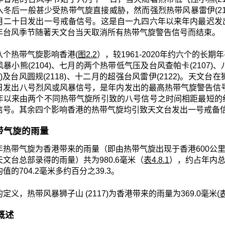
入冬后一般甚少受热带气旋直接威胁，然而强烈热带风暴雷伊(21
月二十日发出一号戒备信号。这是自一九四六年以来年内最迟发
年台风季节随著天文台当天取消所有热带气旋警告信号而结束。
八个热带气旋影响香港(
图2.2
），较1961-2020年约六个的长期
暴小熊(2104)、七月的两个热带低气压及台风查帕卡(2107)、
17)及台风圆规(2118)、十二月的超强台风雷伊(2122)。
日发出八号烈风或风暴信号，是年内发出的最高热带气旋警告信号
年以来由两个不同热带气旋所引致的八号信号之时间相距最短的
信号。其余四个影响香港的热带气旋均引致天文台发出一号戒备
 热带气旋的雨量
年热带气旋为香港带来的雨量（即由热带气旋出现于香港600公里
文台总部录得的雨量）共为980.6毫米（
表4.8.1
），约占年内总雨量
值的704.2毫米多约百分之39.3。
定义，热带风暴狮子山 (2117)为香港带来的雨量为369.0毫米(
表
月概述