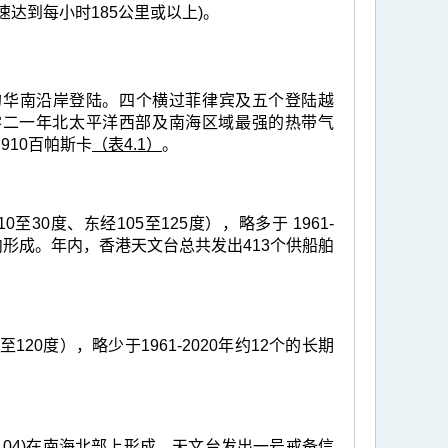
达到每小时185公里或以上)。
的华南沿岸登陆。四个横过菲律宾及五个登陆越
零二一年北太平洋西部及南海区域最强的热带气
910百帕斯卡
（表4.1）
。
0度、东经105至125度），略多于 1961-
形成。年内，香港天文台总共发出413个供船舶
20度），略少于1961-2020年约12个的长期
04)在南海北部上形成，天文台发出一号戒备信