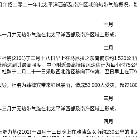
月介绍二零二一年北太平洋西部及南海区域的热带气旋概况。
一月
年一月并无热带气旋在北太平洋西部及南海区域上形成。
二月
杜鹃(2101)于二月十八日早上在马尼拉之东南偏东约1 52
杜鹃达到其最高强度，中心附近最高持续风速估计为每小时75
。杜鹃于二月二十一日采取西北路径移向菲律宾，翌日早上在菲
导，杜鹃为菲律宾带来狂风暴雨，造成53 000人受灾，超过18
三月
年三月并无热带气旋在北太平洋西部及南海区域上形成。
四月
压舒力基(2102)于四月十三日晚上在雅蒲岛以南约230公里