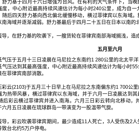
。舒力基于四月十六日增强为台风。在有利的大气条件下，当晚
强度，中心附近最高持续风速估计为每小时240公里，成为自
。随后四天舒力基向西北偏北缓慢移动，横过菲律宾以东海域。
以南海域并逐渐减弱。舒力基最后于四月二十五日在日本以南的
报导，在舒力基的吹袭下，一艘货轮在菲律宾南部海域搁浅，造
五月至六月
低气压于五月十三日凌晨在马尼拉之东南约1 280公里的北太平
低气压达到其最高强度，中心附近最高持续风速估计为每小时5
晨在菲律宾南部消散。
彩云(2103)于五月三十日早上在马尼拉之东南偏东约1 70
强为热带风暴，横过菲律宾以东海域，并于六月一日凌晨达到其
。随后彩云横过菲律宾并进入南海。六月三日彩云转向北移动，
于六月五日凌晨在琉球群岛一带演变为一股温带气旋。
报导，彩云吹袭菲律宾期间，最少造成11人死亡，3人受伤及2人
导致台北约5万户停电。