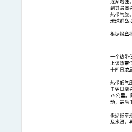
逐渐增强
到其最高
热带气旋
琉球群岛
根据报章
一个热带
上该热带
十四日凌
热带低气压
于翌日增
75公里
动，最后
根据报章
及水浸，