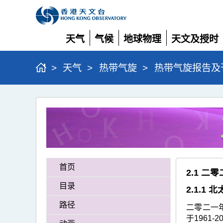
天气
气候
地球物理
天文及授时
展
展
展
展
开
开
开
开
>
天气
>
热带气旋
>
热带气旋报告及
二
零
二
一
热
首页
2.1 
带
目录
2.1.1
气
路径
二零二一
旋
于1961