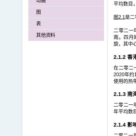
动画
>
平均数目
二
图
图2.1
是二
零
表
二
二零二一
其他资料
南。四月
一
旋，其中
年
2.1.2
的
热
在二零二一
2020年
带
使用的热
气
2.1.3
旋
回
二零二一年
年平均数
顾
2.1.4
二零二一