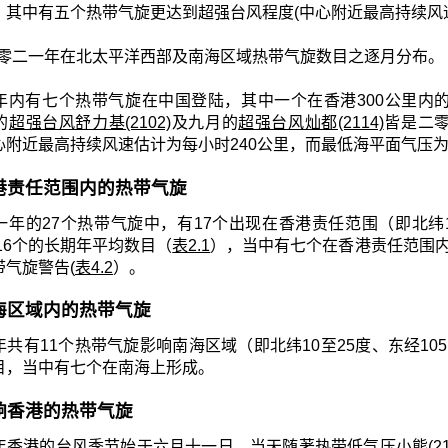
，其中有五个热带气旋更达到超强台风程度(中心附近最高持续风速
零二一年在北太平洋西部及南海区域热带气旋数目之逐月分布。
年内有七个热带气旋在中国登陆，其中一个在香港300公里内
的
超强台风舒力基(2102)
及九月的
超强台风灿都(2114)
皆是二
心附近最高持续风速估计为每小时240公里，而最低海平面气压为
 香港责任范围内的热带气旋
年的27个热带气旋中，有17个出现在香港责任范围（即北纬10至3
约16个的长期年平均数目（
表2.1
），当中有七个在香港责任范围内
带气旋警告(
表4.2
）。
 南海区域内的热带气旋
共有11个热带气旋影响南海区域（即北纬10至25度、东经105至1
目，当中有七个在南海上形成。
 影响香港的热带气旋
年香港的台风季节始于六月十一日，当天随著热带低气压小熊(21