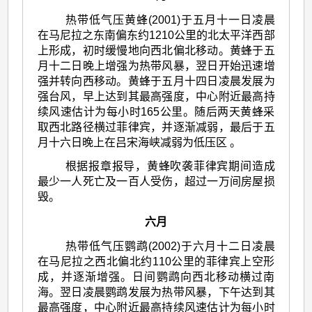
热带低气压黄蜂(2001)于五月十一日凌晨
在马尼拉之东南偏东约1210公里的北太平洋西部
上形成，初时缓慢地向西北偏北移动。黄蜂于五
月十二日晚上增强为热带风暴，翌日开始迅速增
强并转向西移动。黄蜂于五月十四日凌晨发展为
强台风，早上达到其最高强度，中心附近最高持
续风速估计为每小时165公里。随后两天黄蜂采
取西北路径横过菲律宾，并逐渐减弱，最后于五
月十六日晚上在吕宋海峡减弱为低压区 。
根据报章报导，黄蜂吹袭菲律宾期间造成
最少一人死亡及一百人受伤，超过一万间房屋损
毁。
六月
热带低气压鹦鹉(2002)于六月十二日凌晨
在马尼拉之西北偏北约110公里的菲律宾上空形
成，并逐渐增强。日间鹦鹉向西北移动横过南
海。翌日凌晨鹦鹉发展为热带风暴，下午达到其
最高强度，中心附近最高持续风速估计为每小时