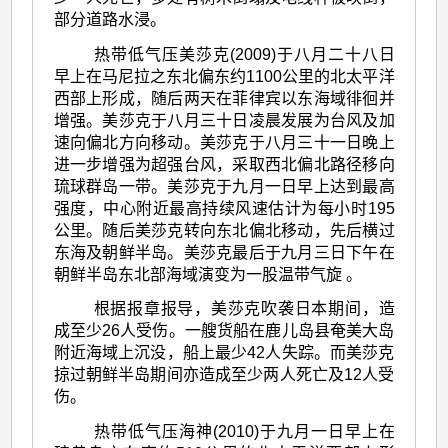
部分道路水浸。
热带低气压美莎克(2009)于八月二十八日
早上在马尼拉之东北偏东约1100公里的北太平洋
西部上形成，随后两天在菲律宾以东海域徘徊并
增强。美莎克于八月三十日凌晨发展为台风及加
速向偏北方向移动。美莎克于八月三十一日晚上
进一步增强为超强台风，采取西北偏北路径移向
琉球群岛一带。美莎克于九月一日早上达到最高
强度，中心附近最高持续风速估计为每小时195
公里。随后美莎克转向东北偏北移动，先后横过
东海及朝鲜半岛。美莎克最后于九月三日下午在
朝鲜半岛东北部海域演变为一股温带气旋 。
根据报章报导，美莎克吹袭日本期间，造
成至少26人受伤。一艘货船在鹿儿岛县奄美大岛
附近海域上沉没，船上最少42人失踪。而美莎克
掠过朝鲜半岛期间亦造成至少两人死亡及12人受
伤。
热带低气压海神(2010)于九月一日早上在