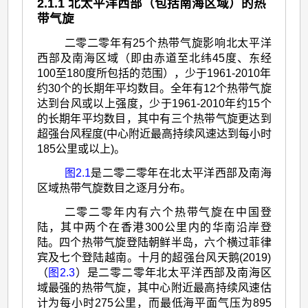
>
2.1.1 北太平洋西部（包括南海区域）的热
带气旋
二
零
二零二零年有25个热带气旋影响北太平洋
西部及南海区域（即由赤道至北纬45度、东经
二
100至180度所包括的范围），少于1961-2010年
零
约30个的长期年平均数目。全年有12个热带气旋
达到台风或以上强度，少于1961-2010年约15个
年
的长期年平均数目，其中有三个热带气旋更达到
的
超强台风程度(中心附近最高持续风速达到每小时
热
185公里或以上)。
带
图2.1
是二零二零年在北太平洋西部及南海
区域热带气旋数目之逐月分布。
气
二零二零年内有六个热带气旋在中国登
旋
陆，其中两个在香港300公里内的华南沿岸登
回
陆。四个热带气旋登陆朝鲜半岛，六个横过菲律
顾
宾及七个登陆越南。十月的超强台风天鹅(2019)
（
图2.3
）是二零二零年北太平洋西部及南海区
域最强的热带气旋，其中心附近最高持续风速估
计为每小时275公里，而最低海平面气压为895