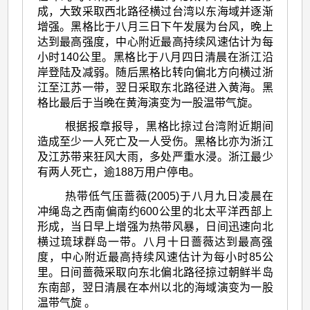
成，大致采取西北路径横过台湾以东海域并逐渐
增强。黑格比于八月三日下午发展为台风，晚上
达到最高强度，中心附近最高持续风速估计为每
小时140公里。黑格比于八月四日清晨在浙江沿
岸登陆及减弱。随后黑格比转向偏北方向横过浙
江至江苏一带，翌日采取东北路径进入黄海。黑
格比最后于当晚在黄海演变为一股温带气旋。
根据报章报导，黑格比掠过台湾附近期间
造成至少一人死亡及一人受伤。黑格比亦为浙江
及江苏带来狂风大雨，多处严重水浸。浙江最少
有两人死亡，逾188万用户停电。
热带低气压蔷薇(2005)于八月九日凌晨在
冲绳岛之西南偏南约600公里的北太平洋西部上
形成，当日早上增强为热带风暴，日间迅速向北
横过琉球群岛一带。八月十日蔷薇达到最高强
度，中心附近最高持续风速估计为每小时85公
里。日间蔷薇采取向东北偏北路径掠过朝鲜半岛
东南部，翌日清晨在本州以北的海域演变为一股
温带气旋 。