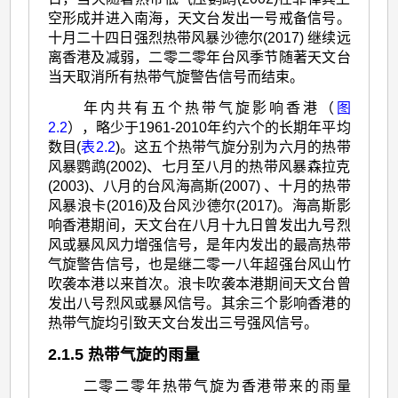
空形成并进入南海，天文台发出一号戒备信号。
十月二十四日强烈热带风暴沙德尔(2017) 继续远
离香港及减弱，二零二零年台风季节随著天文台
当天取消所有热带气旋警告信号而结束。
年内共有五个热带气旋影响香港（
图
2.2
），略少于1961-2010年约六个的长期年平均
数目(
表2.2
)。这五个热带气旋分别为六月的热带
风暴鹦鹉(2002)、七月至八月的热带风暴森拉克
(2003)、八月的台风海高斯(2007) 、十月的热带
风暴浪卡(2016)及台风沙德尔(2017)。海高斯影
响香港期间，天文台在八月十九日曾发出九号烈
风或暴风风力增强信号，是年内发出的最高热带
气旋警告信号，也是继二零一八年超强台风山竹
吹袭本港以来首次。浪卡吹袭本港期间天文台曾
发出八号烈风或暴风信号。其余三个影响香港的
热带气旋均引致天文台发出三号强风信号。
2.1.5 热带气旋的雨量
二零二零年热带气旋为香港带来的雨量