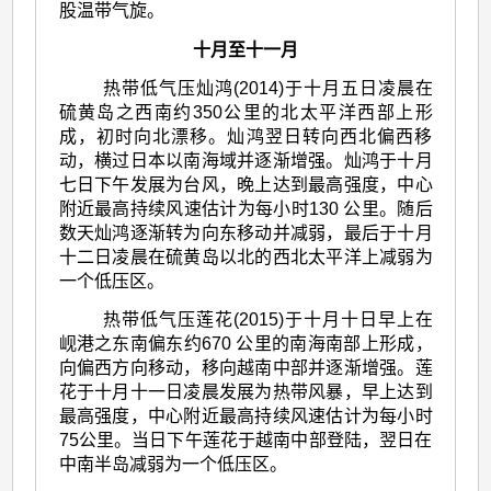
股温带气旋。
十月至十一月
热带低气压灿鸿(2014)于十月五日凌晨在
硫黄岛之西南约350公里的北太平洋西部上形
成，初时向北漂移。灿鸿翌日转向西北偏西移
动，横过日本以南海域并逐渐增强。灿鸿于十月
七日下午发展为台风，晚上达到最高强度，中心
附近最高持续风速估计为每小时130 公里。随后
数天灿鸿逐渐转为向东移动并减弱，最后于十月
十二日凌晨在硫黄岛以北的西北太平洋上减弱为
一个低压区。
热带低气压莲花(2015)于十月十日早上在
岘港之东南偏东约670 公里的南海南部上形成，
向偏西方向移动，移向越南中部并逐渐增强。莲
花于十月十一日凌晨发展为热带风暴，早上达到
最高强度，中心附近最高持续风速估计为每小时
75公里。当日下午莲花于越南中部登陆，翌日在
中南半岛减弱为一个低压区。