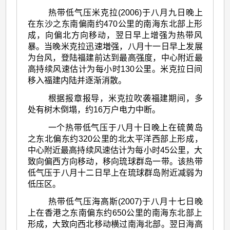
热带低气压米克拉(2006)于八月九日晚上
在东沙之东南偏南约470公里的南海东北部上形
成，向偏北方向移动，翌日早上增强为热带风
暴。当晚米克拉迅速増强，八月十一日早上发展
为台风，登陆福建前达到最高强度，中心附近最
高持续风速估计为每小时130公里。米克拉日间
移入福建内陆并逐渐消散。
根据报章报导，米克拉吹袭福建期间，多
处有树木倒塌，约16万户电力中断。
一个热带低气压于八月十日晚上在硫黄岛
之东北偏东约320公里的北太平洋西部上形成，
中心附近最高持续风速估计为每小时45公里，大
致向偏西方向移动，移向琉球群岛一带。该热带
低气压于八月十二日早上在琉球群岛附近减弱为
低压区。
热带低气压海高斯(2007)于八月十七日晚
上在香港之东南偏东约650公里的南海东北部上
形成，大致向西北移动横过南海北部。翌日海高