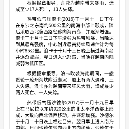
根据报章报导，莲花为越南带来暴雨，造
成至少17人死亡，13人失踪。
热带低气压浪卡(2016)于十月十一日下午
在东沙之东南约500公里的南海中部上形成，随
后采取西北偏西路径移向海南岛，并逐渐增强。
浪卡于十月十二日下午增强为热带风暴，当晚达
到其最高强度，中心附近最高持续风速估计为每
小时85公里。浪卡于十月十三日晚上横过海南岛
并逐渐减弱，翌日进入北部湾，当晚在越南内陆
减弱为低压区。
根据报章报导，浪卡吹袭海南期间，一艘
货轮于琼州海峡附近翻沉，船上有两人遇难、三
人失踪。浪卡亦为越南带来狂风大雨，造成最少
两人死亡、一人失踪。
热带低气压沙德尔(2017)于十月十九日早
上在马尼拉以东约920公里的北太平洋西部上形
成，大致向西北偏西移动，并逐渐增强。沙德尔
于十月二十日晚上横过吕宋，翌日早上进入南海
中部。日间沙德尔转向西北方向移动。沙德尔于