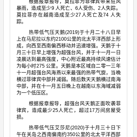
根据报章报导，莫拉菲为菲律宾带来狂风
暴雨，造成至少9 人死亡、6人受伤、2人失踪。
莫拉菲亦在越南造成至少27人死亡及74 人失
踪。
热带低气压天鹅(2019)于十月二十八日早
上在马尼拉以东约2100公里的北太平洋西部上形
成，向西至西南偏西移动并迅速增强。天鹅于十
月三十日早上增强为超强台风，并于十一月一日
凌晨达到最高强度，中心附近最高持续风速估计
为每小时275 公里。天鹅是本区域自二零一三年
十一月超强台风海燕以来最强的热带气旋，当晚
横过菲律宾中部并减弱。随后数天天鹅横过南海
中部，并在十一月五日晚上在越南以东海域减弱
为一个低压区。
根据报章报导，超强台风天鹅正面吹袭菲
律宾，造成最少25人死亡，超过17万间房屋受
损。
热带低气压艾莎尼(2020)于十月三十日下
午在关岛之西南偏南约350公里的北太平洋西部