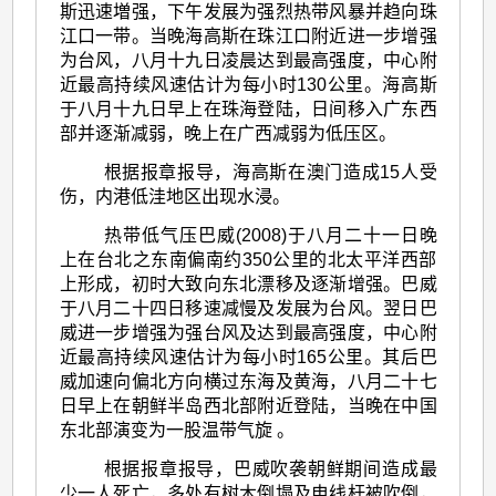
斯迅速増强，下午发展为强烈热带风暴并趋向珠
江口一带。当晚海高斯在珠江口附近进一步增强
为台风，八月十九日凌晨达到最高强度，中心附
近最高持续风速估计为每小时130公里。海高斯
于八月十九日早上在珠海登陆，日间移入广东西
部并逐渐减弱，晚上在广西减弱为低压区。
根据报章报导，海高斯在澳门造成15人受
伤，内港低洼地区出现水浸。
热带低气压巴威(2008)于八月二十一日晚
上在台北之东南偏南约350公里的北太平洋西部
上形成，初时大致向东北漂移及逐渐增强。巴威
于八月二十四日移速减慢及发展为台风。翌日巴
威进一步增强为强台风及达到最高强度，中心附
近最高持续风速估计为每小时165公里。其后巴
威加速向偏北方向横过东海及黄海，八月二十七
日早上在朝鲜半岛西北部附近登陆，当晚在中国
东北部演变为一股温带气旋 。
根据报章报导，巴威吹袭朝鲜期间造成最
少一人死亡，多处有树木倒塌及电线杆被吹倒，