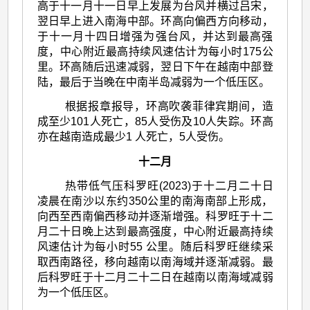
高于十一月十一日早上发展为台风并横过吕宋，
翌日早上进入南海中部。环高向偏西方向移动，
于十一月十四日增强为强台风，并达到最高强
度，中心附近最高持续风速估计为每小时175公
里。环高随后迅速减弱，翌日下午在越南中部登
陆，最后于当晚在中南半岛减弱为一个低压区。
根据报章报导，环高吹袭菲律宾期间，造
成至少101人死亡，85人受伤及10人失踪。环高
亦在越南造成最少1 人死亡，5人受伤。
十二月
热带低气压科罗旺(2023)于十二月二十日
凌晨在南沙以东约350公里的南海南部上形成，
向西至西南偏西移动并逐渐增强。科罗旺于十二
月二十日晚上达到最高强度，中心附近最高持续
风速估计为每小时55 公里。随后科罗旺继续采
取西南路径，移向越南以南海域并逐渐减弱。最
后科罗旺于十二月二十二日在越南以南海域减弱
为一个低压区。