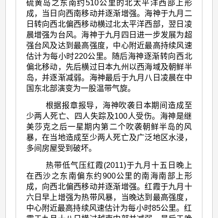
硫黄岛之东南约510公里的北太平洋西部上形
成，当日向西南移动并逐渐增强。海神于九月二
日转向西北偏西移动横过北太平洋西部，翌日凌
晨增强为台风。海神于九月四日进一步发展为超
强台风及达到最高强度，中心附近最高持续风速
估计为每小时220公里。随后海神逐渐转向西北
偏北移动，先后横过日本九州以西海域及朝鲜半
岛，并逐渐减弱。海神最后于九月八日凌晨在中
国东北部演变为一股温带气旋。
根据报章报导，海神吹袭日本期间造成至
少两人死亡、四人失踪及100人受伤。海神是继
美莎克之后一星期内第二个吹袭朝鲜半岛的风
暴，在当地造成至少两人死亡及广泛地区水浸，
多间房屋受到破坏。
热带低气压红霞(2011)于九月十五日晚上
在西沙之东南偏东约900公里的南海南部上形
成，向西北偏西移动并逐渐增强。红霞于九月十
六日早上增强为热带风暴，当晚达到最高强度，
中心附近最高持续风速估计为每小时85公里。红