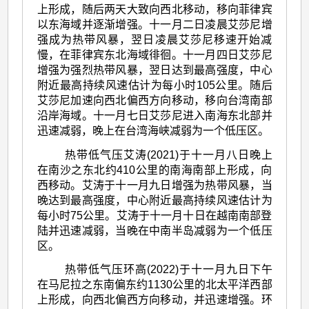
上形成，随后两天大致向西北移动，移向菲律宾
以东海域并逐渐增强。十一月二日凌晨艾莎尼增
强成为热带风暴，翌日凌晨艾莎尼移速开始减
慢，在菲律宾东北海域徘徊。十一月四日艾莎尼
增强为强烈热带风暴，翌日达到最高强度，中心
附近最高持续风速估计为每小时105公里。随后
艾莎尼加速向西北偏西方向移动，移向台湾南部
沿岸海域。十一月七日艾莎尼进入南海东北部并
迅速减弱，晚上在台湾海峡减弱为一个低压区。
热带低气压艾涛(2021)于十一月八日晚上
在南沙之东北约410公里的南海南部上形成，向
西移动。艾涛于十一月九日增强为热带风暴，当
晚达到最高强度，中心附近最高持续风速估计为
每小时75公里。艾涛于十一月十日在越南南部登
陆并迅速减弱，当晚在中南半岛减弱为一个低压
区。
热带低气压环高(2022)于十一月九日下午
在马尼拉之东南偏东约1130公里的北太平洋西部
上形成，向西北偏西方向移动，并迅速增强。环