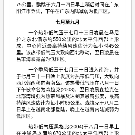
75公里。鹦鹉于六月十四日早上稍后时间在广东
阳江市登陆，下午在广东内陆减弱为低压区。
七月至九月
一个热带低气压于七月十三日凌晨在马尼
拉之东北偏东约550公里的北太平洋西部上形
成，中心附近最高持续风速估计为每小时45公
里。该热带低气压大致向西北移动，翌日凌晨在
吕宋海峡减弱为低压区。
一个季风低压于七月三十日进入南海，并
于七月三十一日晚上发展为热带低气压，大致向
西北偏西移向海南岛。该热带低气压在八月一日
下午被命名为森拉克(2003)。翌日凌晨森拉克在
北部湾增强为热带风暴及达到其最高强度，最高
持续风速估计为每小时65公里。森拉克于八月二
日早上在越南北部登陆，晚上在越南内陆减弱为
低压区。
热带低气压黑格比(2004)于八月一日早上
在冲绳岛以南约670公里的北太平洋西部上形