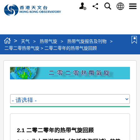
个
语
搜
分
选
人
言
寻
享
单
版
网
站
>
天气
>
热带气旋
>
热带气旋报告及刊物
>
二零二零热带气旋 > 二零二零年的热带气旋回顾
二
零
二
零
热
带
气
2.1 二零二零年的热带气旋回顾
旋