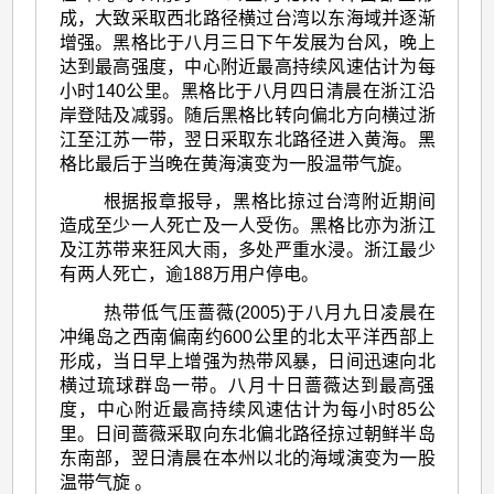
成，大致采取西北路径横过台湾以东海域并逐渐
增强。黑格比于八月三日下午发展为台风，晚上
达到最高强度，中心附近最高持续风速估计为每
小时140公里。黑格比于八月四日清晨在浙江沿
岸登陆及减弱。随后黑格比转向偏北方向横过浙
江至江苏一带，翌日采取东北路径进入黄海。黑
格比最后于当晚在黄海演变为一股温带气旋。
根据报章报导，黑格比掠过台湾附近期间
造成至少一人死亡及一人受伤。黑格比亦为浙江
及江苏带来狂风大雨，多处严重水浸。浙江最少
有两人死亡，逾188万用户停电。
热带低气压蔷薇(2005)于八月九日凌晨在
冲绳岛之西南偏南约600公里的北太平洋西部上
形成，当日早上增强为热带风暴，日间迅速向北
横过琉球群岛一带。八月十日蔷薇达到最高强
度，中心附近最高持续风速估计为每小时85公
里。日间蔷薇采取向东北偏北路径掠过朝鲜半岛
东南部，翌日清晨在本州以北的海域演变为一股
温带气旋 。