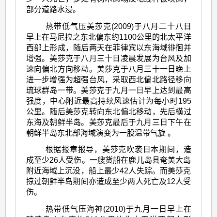
部分道路水浸。
热带低气压美莎克(2009)于八月二十八日
早上在马尼拉之东北偏东约1100公里的北太平洋
西部上形成，随后两天在菲律宾以东海域徘徊并
增强。美莎克于八月三十日凌晨发展为台风及加
速向偏北方向移动。美莎克于八月三十一日晚上
进一步增强为超强台风，采取西北偏北路径移向
琉球群岛一带。美莎克于九月一日早上达到最高
强度，中心附近最高持续风速估计为每小时195
公里。随后美莎克转向东北偏北移动，先后横过
东海及朝鲜半岛。美莎克最后于九月三日下午在
朝鲜半岛东北部海域演变为一股温带气旋 。
根据报章报导，美莎克吹袭日本期间，造
成至少26人受伤。一艘货船在鹿儿岛县奄美大岛
附近海域上沉没，船上最少42人失踪。而美莎克
掠过朝鲜半岛期间亦造成至少两人死亡及12人受
伤。
热带低气压海神(2010)于九月一日早上在