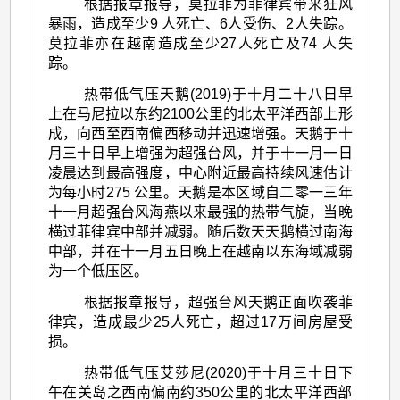
根据报章报导，莫拉菲为菲律宾带来狂风
暴雨，造成至少9 人死亡、6人受伤、2人失踪。
莫拉菲亦在越南造成至少27人死亡及74 人失
踪。
热带低气压天鹅(2019)于十月二十八日早
上在马尼拉以东约2100公里的北太平洋西部上形
成，向西至西南偏西移动并迅速增强。天鹅于十
月三十日早上增强为超强台风，并于十一月一日
凌晨达到最高强度，中心附近最高持续风速估计
为每小时275 公里。天鹅是本区域自二零一三年
十一月超强台风海燕以来最强的热带气旋，当晚
横过菲律宾中部并减弱。随后数天天鹅横过南海
中部，并在十一月五日晚上在越南以东海域减弱
为一个低压区。
根据报章报导，超强台风天鹅正面吹袭菲
律宾，造成最少25人死亡，超过17万间房屋受
损。
热带低气压艾莎尼(2020)于十月三十日下
午在关岛之西南偏南约350公里的北太平洋西部