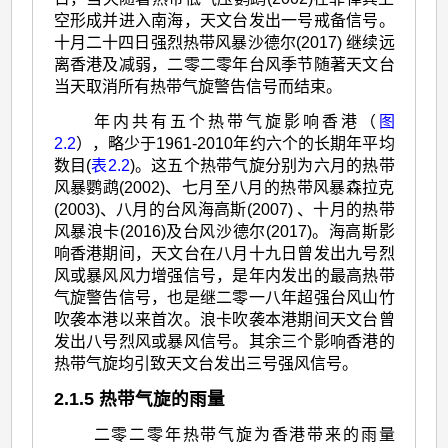
空形成并进入南海，天文台发出一号戒备信号。
十月二十四日强烈热带风暴沙德尔(2017) 继续远
离香港及减弱，二零二零年台风季节随著天文台
当天取消所有热带气旋警告信号而结束。
年内共有五个热带气旋影响香港（
图
2.2
），略少于1961-2010年约六个的长期年平均
数目(
表2.2
)。这五个热带气旋分别为六月的热带
风暴鹦鹉(2002)、七月至八月的热带风暴森拉克
(2003)、八月的台风海高斯(2007) 、十月的热带
风暴浪卡(2016)及台风沙德尔(2017)。海高斯影
响香港期间，天文台在八月十九日曾发出九号烈
风或暴风风力增强信号，是年内发出的最高热带
气旋警告信号，也是继二零一八年超强台风山竹
吹袭本港以来首次。浪卡吹袭本港期间天文台曾
发出八号烈风或暴风信号。其余三个影响香港的
热带气旋均引致天文台发出三号强风信号。
2.1.5 热带气旋的雨量
二零二零年热带气旋为香港带来的雨量