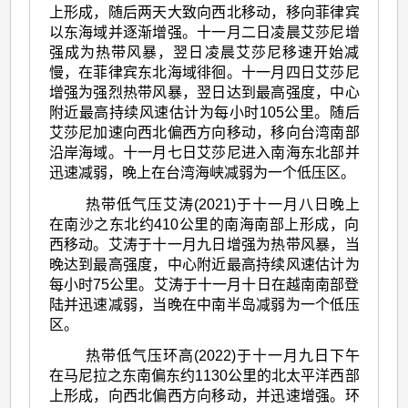
上形成，随后两天大致向西北移动，移向菲律宾
以东海域并逐渐增强。十一月二日凌晨艾莎尼增
强成为热带风暴，翌日凌晨艾莎尼移速开始减
慢，在菲律宾东北海域徘徊。十一月四日艾莎尼
增强为强烈热带风暴，翌日达到最高强度，中心
附近最高持续风速估计为每小时105公里。随后
艾莎尼加速向西北偏西方向移动，移向台湾南部
沿岸海域。十一月七日艾莎尼进入南海东北部并
迅速减弱，晚上在台湾海峡减弱为一个低压区。
热带低气压艾涛(2021)于十一月八日晚上
在南沙之东北约410公里的南海南部上形成，向
西移动。艾涛于十一月九日增强为热带风暴，当
晚达到最高强度，中心附近最高持续风速估计为
每小时75公里。艾涛于十一月十日在越南南部登
陆并迅速减弱，当晚在中南半岛减弱为一个低压
区。
热带低气压环高(2022)于十一月九日下午
在马尼拉之东南偏东约1130公里的北太平洋西部
上形成，向西北偏西方向移动，并迅速增强。环