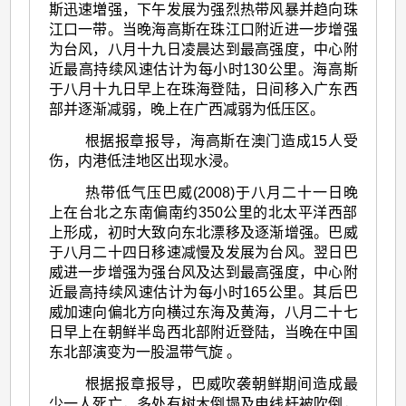
斯迅速増强，下午发展为强烈热带风暴并趋向珠
江口一带。当晚海高斯在珠江口附近进一步增强
为台风，八月十九日凌晨达到最高强度，中心附
近最高持续风速估计为每小时130公里。海高斯
于八月十九日早上在珠海登陆，日间移入广东西
部并逐渐减弱，晚上在广西减弱为低压区。
根据报章报导，海高斯在澳门造成15人受
伤，内港低洼地区出现水浸。
热带低气压巴威(2008)于八月二十一日晚
上在台北之东南偏南约350公里的北太平洋西部
上形成，初时大致向东北漂移及逐渐增强。巴威
于八月二十四日移速减慢及发展为台风。翌日巴
威进一步增强为强台风及达到最高强度，中心附
近最高持续风速估计为每小时165公里。其后巴
威加速向偏北方向横过东海及黄海，八月二十七
日早上在朝鲜半岛西北部附近登陆，当晚在中国
东北部演变为一股温带气旋 。
根据报章报导，巴威吹袭朝鲜期间造成最
少一人死亡，多处有树木倒塌及电线杆被吹倒，