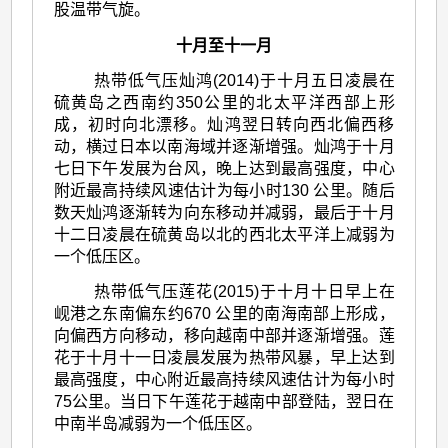
股温带气旋。
十月至十一月
热带低气压灿鸿(2014)于十月五日凌晨在
硫黄岛之西南约350公里的北太平洋西部上形
成，初时向北漂移。灿鸿翌日转向西北偏西移
动，横过日本以南海域并逐渐增强。灿鸿于十月
七日下午发展为台风，晚上达到最高强度，中心
附近最高持续风速估计为每小时130 公里。随后
数天灿鸿逐渐转为向东移动并减弱，最后于十月
十二日凌晨在硫黄岛以北的西北太平洋上减弱为
一个低压区。
热带低气压莲花(2015)于十月十日早上在
岘港之东南偏东约670 公里的南海南部上形成，
向偏西方向移动，移向越南中部并逐渐增强。莲
花于十月十一日凌晨发展为热带风暴，早上达到
最高强度，中心附近最高持续风速估计为每小时
75公里。当日下午莲花于越南中部登陆，翌日在
中南半岛减弱为一个低压区。