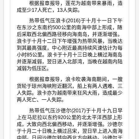
根据报章报导，莲花为越南带来暴雨，造
成至少17人死亡，13人失踪。
热带低气压浪卡(2016)于十月十一日下午
在东沙之东南约500公里的南海中部上形成，随
后采取西北偏西路径移向海南岛，并逐渐增强。
浪卡于十月十二日下午增强为热带风暴，当晚达
到其最高强度，中心附近最高持续风速估计为每
小时85公里。浪卡于十月十三日晚上横过海南岛
并逐渐减弱，翌日进入北部湾，当晚在越南内陆
减弱为低压区。
根据报章报导，浪卡吹袭海南期间，一艘
货轮于琼州海峡附近翻沉，船上有两人遇难、三
人失踪。浪卡亦为越南带来狂风大雨，造成最少
两人死亡、一人失踪。
热带低气压沙德尔(2017)于十月十九日早
上在马尼拉以东约920公里的北太平洋西部上形
成，大致向西北偏西移动，并逐渐增强。沙德尔
于十月二十日晚上横过吕宋，翌日早上进入南海
中部。日间沙德尔转向西北方向移动。沙德尔于