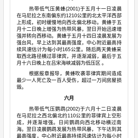
热带低气压黄蜂(2001)于五月十一日凌晨
在马尼拉之东南偏东约1210公里的北太平洋西部
上形成，初时缓慢地向西北偏北移动。黄蜂于五
月十二日晚上增强为热带风暴，翌日开始迅速增
强并转向西移动。黄蜂于五月十四日凌晨发展为
强台风，早上达到其最高强度，中心附近最高持
续风速估计为每小时165公里。随后两天黄蜂采
取西北路径横过菲律宾，并逐渐减弱，最后于五
月十六日晚上在吕宋海峡减弱为低压区 。
根据报章报导，黄蜂吹袭菲律宾期间造成
最少一人死亡及一百人受伤，超过一万间房屋损
毁。
六月
热带低气压鹦鹉(2002)于六月十二日凌晨
在马尼拉之西北偏北约110公里的菲律宾上空形
成，并逐渐增强。日间鹦鹉向西北移动横过南
海。翌日凌晨鹦鹉发展为热带风暴，下午达到其
最高强度，中心附近最高持续风速估计为每小时