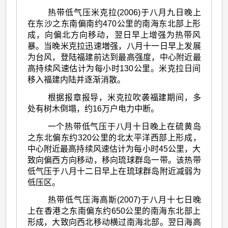
热带低气压米克拉(2006)于八月九日晚上
在东沙之东南偏南约470公里的南海东北部上形
成，向偏北方向移动，翌日早上增强为热带风
暴。当晚米克拉迅速増强，八月十一日早上发展
为台风，登陆福建前达到最高强度，中心附近最
高持续风速估计为每小时130公里。米克拉日间
移入福建内陆并逐渐消散。
根据报章报导，米克拉吹袭福建期间，多
处有树木倒塌，约16万户电力中断。
一个热带低气压于八月十日晚上在硫黄岛
之东北偏东约320公里的北太平洋西部上形成，
中心附近最高持续风速估计为每小时45公里，大
致向偏西方向移动，移向琉球群岛一带。该热带
低气压于八月十二日早上在琉球群岛附近减弱为
低压区。
热带低气压海高斯(2007)于八月十七日晚
上在香港之东南偏东约650公里的南海东北部上
形成，大致向西北移动横过南海北部。翌日海高