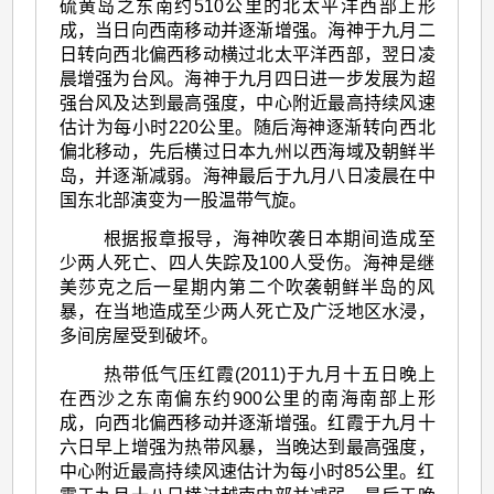
硫黄岛之东南约510公里的北太平洋西部上形
成，当日向西南移动并逐渐增强。海神于九月二
日转向西北偏西移动横过北太平洋西部，翌日凌
晨增强为台风。海神于九月四日进一步发展为超
强台风及达到最高强度，中心附近最高持续风速
估计为每小时220公里。随后海神逐渐转向西北
偏北移动，先后横过日本九州以西海域及朝鲜半
岛，并逐渐减弱。海神最后于九月八日凌晨在中
国东北部演变为一股温带气旋。
根据报章报导，海神吹袭日本期间造成至
少两人死亡、四人失踪及100人受伤。海神是继
美莎克之后一星期内第二个吹袭朝鲜半岛的风
暴，在当地造成至少两人死亡及广泛地区水浸，
多间房屋受到破坏。
热带低气压红霞(2011)于九月十五日晚上
在西沙之东南偏东约900公里的南海南部上形
成，向西北偏西移动并逐渐增强。红霞于九月十
六日早上增强为热带风暴，当晚达到最高强度，
中心附近最高持续风速估计为每小时85公里。红