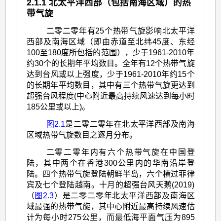
>
2.1.1 北太平洋西部（包括南海区域）的热
带气旋
二
零
二零二零年有25个热带气旋影响北太平洋
西部及南海区域（即由赤道至北纬45度、东经
二
100至180度所包括的范围），少于1961-2010年
零
约30个的长期年平均数目。全年有12个热带气旋
达到台风或以上强度，少于1961-2010年约15个
年
的长期年平均数目，其中有三个热带气旋更达到
的
超强台风程度(中心附近最高持续风速达到每小时
热
185公里或以上)。
带
图2.1
是二零二零年在北太平洋西部及南海
区域热带气旋数目之逐月分布。
气
二零二零年内有六个热带气旋在中国登
旋
陆，其中两个在香港300公里内的华南沿岸登
回
陆。四个热带气旋登陆朝鲜半岛，六个横过菲律
顾
宾及七个登陆越南。十月的超强台风天鹅(2019)
（
图2.3
）是二零二零年北太平洋西部及南海区
域最强的热带气旋，其中心附近最高持续风速估
计为每小时275公里，而最低海平面气压为895