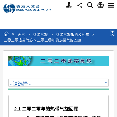
个
语
搜
分
选
人
言
寻
享
单
版
网
站
>
天气
>
热带气旋
>
热带气旋报告及刊物
>
二零二零热带气旋 > 二零二零年的热带气旋回顾
二
零
二
零
热
带
气
2.1 二零二零年的热带气旋回顾
旋