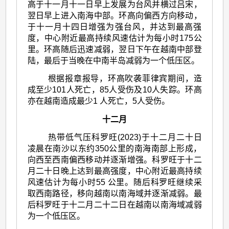
高于十一月十一日早上发展为台风并横过吕宋，
翌日早上进入南海中部。环高向偏西方向移动，
于十一月十四日增强为强台风，并达到最高强
度，中心附近最高持续风速估计为每小时175公
里。环高随后迅速减弱，翌日下午在越南中部登
陆，最后于当晚在中南半岛减弱为一个低压区。
根据报章报导，环高吹袭菲律宾期间，造
成至少101人死亡，85人受伤及10人失踪。环高
亦在越南造成最少1 人死亡，5人受伤。
十二月
热带低气压科罗旺(2023)于十二月二十日
凌晨在南沙以东约350公里的南海南部上形成，
向西至西南偏西移动并逐渐增强。科罗旺于十二
月二十日晚上达到最高强度，中心附近最高持续
风速估计为每小时55 公里。随后科罗旺继续采
取西南路径，移向越南以南海域并逐渐减弱。最
后科罗旺于十二月二十二日在越南以南海域减弱
为一个低压区。