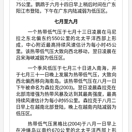
75公里。鹦鹉于六月十四日早上稍后时间在广东
阳江市登陆，下午在广东内陆减弱为低压区。
七月至九月
一个热带低气压于七月十三日凌晨在马尼
拉之东北偏东约550公里的北太平洋西部上形
成，中心附近最高持续风速估计为每小时45公
里。该热带低气压大致向西北移动，翌日凌晨在
吕宋海峡减弱为低压区。
一个季风低压于七月三十日进入南海，并
于七月三十一日晚上发展为热带低气压，大致向
西北偏西移向海南岛。该热带低气压在八月一日
下午被命名为森拉克(2003)。翌日凌晨森拉克在
北部湾增强为热带风暴及达到其最高强度，最高
持续风速估计为每小时65公里。森拉克于八月二
日早上在越南北部登陆，晚上在越南内陆减弱为
低压区。
热带低气压黑格比(2004)于八月一日早上
在冲绳岛以南约670公里的北太平洋西部上形