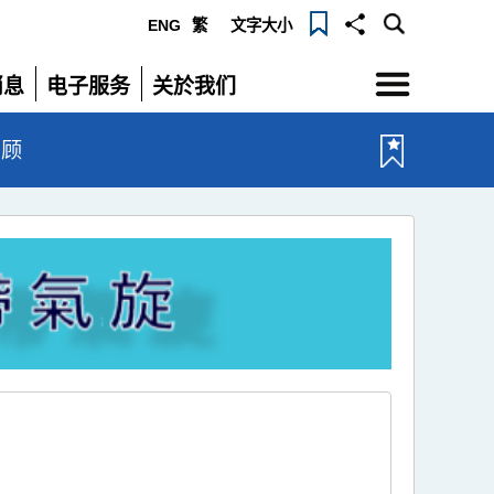
ENG
繁
文字大小
选
消息
电子服务
关於我们
单
展
展
开
开
回顾