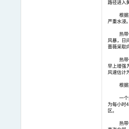
路径进入
根据
严重水浸
热带
风暴，日
蔷薇采取
热带
早上增强
风速估计
根据
一个
为每小时
区。
热带