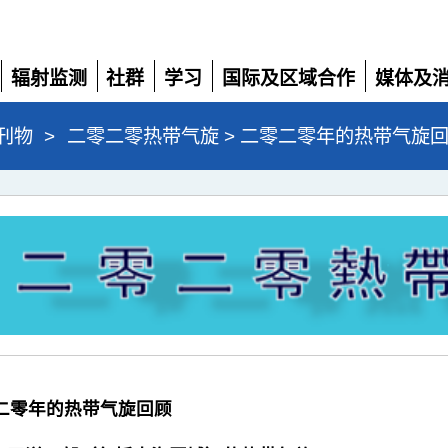
辐射监测
社群
学习
国际及区域合作
媒体及
展
展
展
展
展
开
开
开
开
开
刊物
>
二零二零热带气旋 > 二零二零年的热带气旋
二零二零年的热带气旋回顾