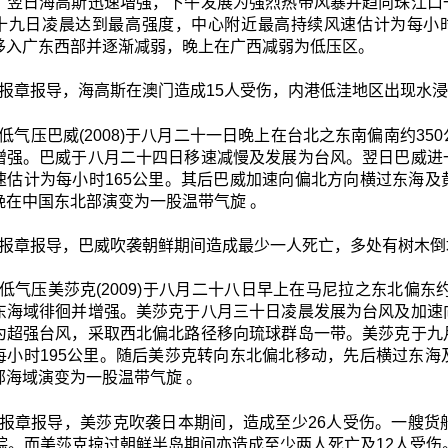
。翌日海高斯迅速増强，下午发展为强烈热带风暴并趋向珠江口
十九日凌晨达到最高强度，中心附近最高持续风速估计为每小时
移入广东西部并逐渐减弱，晚上在广西减弱为低压区。
报章报导，海高斯在澳门造成15人受伤，内港低洼地区出现水
低气压巴威(2008)于八月二十一日晚上在台北之东南偏南约3
增强。巴威于八月二十四日移速减慢及发展为台风。翌日巴威进
速估计为每小时165公里。其后巴威加速向偏北方向横过东海
晚在中国东北部演变为一股温带气旋 。
报章报导，巴威吹袭朝鲜期间造成最少一人死亡，多处有树木倒
低气压美莎克(2009)于八月二十八日早上在马尼拉之东北偏东
东海域徘徊并增强。美莎克于八月三十日凌晨发展为台风及加速
为超强台风，采取西北偏北路径移向琉球群岛一带。美莎克于九
每小时195公里。随后美莎克转向东北偏北移动，先后横过东
部海域演变为一股温带气旋 。
报章报导，美莎克吹袭日本期间，造成至少26人受伤。一艘货
失踪。而美莎克掠过朝鲜半岛期间亦造成至少两人死亡及12人受伤