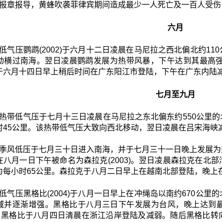
报章报导，黄蜂吹袭菲律宾期间造成最少一人死亡及一百人受伤
六月
低气压鹦鹉(2002)于六月十二日凌晨在马尼拉之西北偏北约1
动横过南海。翌日凌晨鹦鹉发展为热带风暴，下午达到其最高强
于六月十四日早上稍后时间在广东阳江市登陆，下午在广东内陆
七月至九月
热带低气压于七月十三日凌晨在马尼拉之东北偏东约550公里
时45公里。该热带低气压大致向西北移动，翌日凌晨在吕宋海峡
季风低压于七月三十日进入南海，并于七月三十一日晚上发展为
在八月一日下午被命名为森拉克(2003)。翌日凌晨森拉克在北
为每小时65公里。森拉克于八月二日早上在越南北部登陆，晚上
低气压黑格比(2004)于八月一日早上在冲绳岛以南约670公
域并逐渐增强。黑格比于八月三日下午发展为台风，晚上达到
里。黑格比于八月四日清晨在浙江沿岸登陆及减弱。随后黑格比