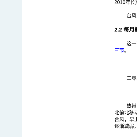
2010年
台风
2.2 每
这一
三节
。
二零
热带
北偏北移
台风，早
逐渐减弱