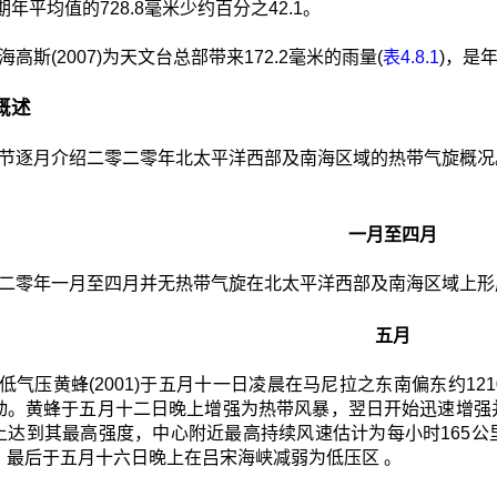
长期年平均值的728.8毫米少约百分之42.1。
海高斯(2007)为天文台总部带来172.2毫米的雨量(
表4.8.1
)，是
月概述
节逐月介绍二零二零年北太平洋西部及南海区域的热带气旋概况
一月至四月
二零年一月至四月并无热带气旋在北太平洋西部及南海区域上形
五月
低气压黄蜂(2001)于五月十一日凌晨在马尼拉之东南偏东约1
动。黄蜂于五月十二日晚上增强为热带风暴，翌日开始迅速增强
上达到其最高强度，中心附近最高持续风速估计为每小时165
，最后于五月十六日晚上在吕宋海峡减弱为低压区 。