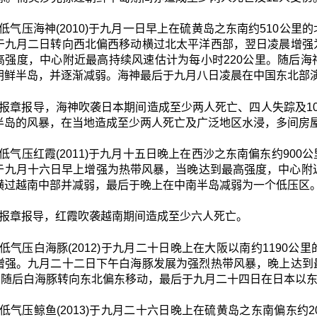
低气压海神(2010)于九月一日早上在硫黄岛之东南约510公
于九月二日转向西北偏西移动横过北太平洋西部，翌日凌晨增强
高强度，中心附近最高持续风速估计为每小时220公里。随后
朝鲜半岛，并逐渐减弱。海神最后于九月八日凌晨在中国东北部
报章报导，海神吹袭日本期间造成至少两人死亡、四人失踪及1
半岛的风暴，在当地造成至少两人死亡及广泛地区水浸，多间房
低气压红霞(2011)于九月十五日晚上在西沙之东南偏东约90
于九月十六日早上增强为热带风暴，当晚达到最高强度，中心附
横过越南中部并减弱，最后于晚上在中南半岛减弱为一个低压区
报章报导，红霞吹袭越南期间造成至少六人死亡。
低气压白海豚(2012)于九月二十日晚上在大阪以南约1190
增强。九月二十二日下午白海豚发展为强烈热带风暴，晚上达到
里。随后白海豚转向东北偏东移动，最后于九月二十四日在日本以
低气压鲸鱼(2013)于九月二十六日晚上在硫黄岛之东南偏东约