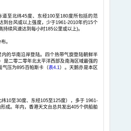
至北纬45度、东经100至180度所包括的范
到台风或以上强度，少于1961-2010年约15个
持续风速达到每小时185公里或以上)。
分布。
里内的华南沿岸登陆。四个热带气旋登陆朝鲜半
）是二零二零年北太平洋西部及南海区域最强的
气压为895百帕斯卡（
表4.1
）。天鹅亦是本区
至30度、东经105至125度），多于 1961-
形成。年内，香港天文台总共发出405个供船舶