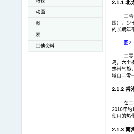
>
路径
2.1.
二
动画
二零
零
围），少于
图
二
的长期年
表
零
图2.
其他资料
年
二零
的
岛，六个横
热
热带气旋
带
域自二零
气
2.1.2
旋
回
在二
2010年
顾
使用的热
2.1.3