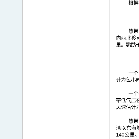
根据
热带
向西北移
里。鹦鹉
一个
计为每小
一个
带低气压
风速估计
热带
湾以东海
140公