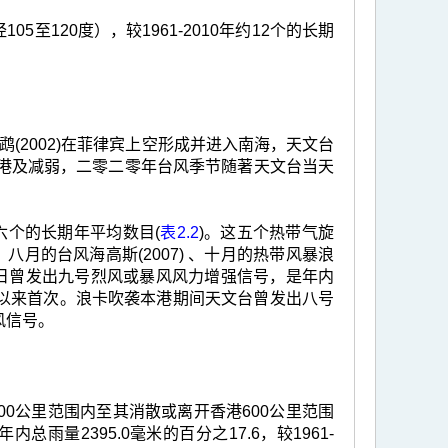
至120度），较1961-2010年约12个的长期
(2002)在菲律宾上空形成并进入南海，天文台
离香港及减弱，二零二零年台风季节随著天文台当天
年约六个的长期年平均数目(
表2.2
)。这五个热带气旋
、八月的台风海高斯(2007) 、十月的热带风暴浪
月十九日曾发出九号烈风或暴风风力增强信号，是年内
以来首次。浪卡吹袭本港期间天文台曾发出八号
风信号。
0公里范围内至其消散或离开香港600公里范围
年内总雨量2395.0毫米的百分之17.6，较1961-