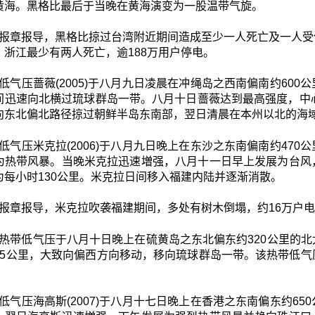
黄海。黑格比最后于当晚在黄海演变为一股温带气旋。
报章报导，黑格比掠过台湾附近期间造成至少一人死亡及一人受
。浙江最少有两人死亡，逾188万用户停电。
低气压蔷薇(2005)于八月九日凌晨在冲绳岛之西南偏南约60
间迅速向北横过琉球群岛一带。八月十日蔷薇达到最高强度，中
向东北偏北路径掠过朝鲜半岛东南部，翌日清晨在本州以北的海域
低气压米克拉(2006)于八月九日晚上在东沙之东南偏南约47
为热带风暴。当晚米克拉迅速増强，八月十一日早上发展为台风
为每小时130公里。米克拉日间移入福建内陆并逐渐消散。
报章报导，米克拉吹袭福建期间，多处有树木倒塌，约16万户
热带低气压于八月十日晚上在硫黄岛之东北偏东约320公里的
45公里，大致向偏西方向移动，移向琉球群岛一带。该热带低
低气压海高斯(2007)于八月十七日晚上在香港之东南偏东约6