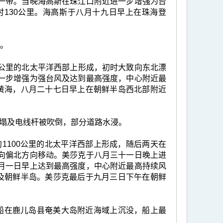
一带。当晚海高斯在珠江口附近进一步增强为台
130公里。海高斯于八月十九日早上在珠海登
浸。
50公里的北太平洋西部上形成，初时大致向东北漂
一步增强为强台风及达到最高强度，中心附近最
及黄海，八月二十七日早上在朝鲜半岛西北部附近
塌及电线杆被吹倒，部分道路水浸。
约1100公里的北太平洋西部上形成，随后两天在
向偏北方向移动。美莎克于八月三十一日晚上进
月一日早上达到最高强度，中心附近最高持续风
海及朝鲜半岛。美莎克最后于九月三日下午在朝鲜
船在鹿儿岛县奄美大岛附近海域上沉没，船上最
。