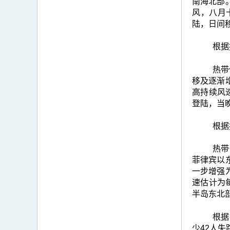
南海北部
风，八月
陆，日间
根据
热带
移及逐渐
高持续风
登陆，当
根据
热带
菲律宾以
一步增强
速估计为
半岛东北
根据
少42人