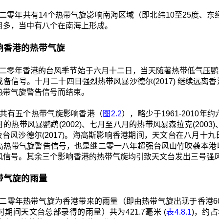
二零年共有14个热带气旋影响南海区域（即北纬10至25度、东经105
目多，当中有八个在南海上形成。
 影响香港的热带气旋
二零年香港的台风季节始于六月十二日，当天随著热带低气压鹦鹉
戒备信号。十月二十四日强烈热带风暴沙德尔(2017) 继续远
热带气旋警告信号而结束。
共有五个热带气旋影响香港（
图2.2
），略少于1961-2010
的热带风暴鹦鹉(2002)、七月至八月的热带风暴森拉克(2003)
6)及台风沙德尔(2017)。海高斯影响香港期间，天文台在八
高热带气旋警告信号，也是继二零一八年超强台风山竹吹袭本港
风信号。其余三个影响香港的热带气旋均引致天文台发出三号强
 热带气旋的雨量
二零年热带气旋为香港带来的雨量（即由热带气旋出现于香港60
时期间天文台总部录得的雨量）共为421.7毫米 (
表4.8.1
)，约占