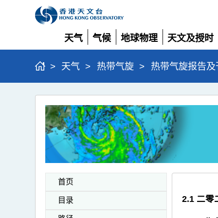
天气
气候
地球物理
天文及授时
展
展
展
展
开
开
开
开
>
天气
>
热带气旋
>
热带气旋报告及
二
零
二
零
热
带
首页
气
2.1 
目录
旋