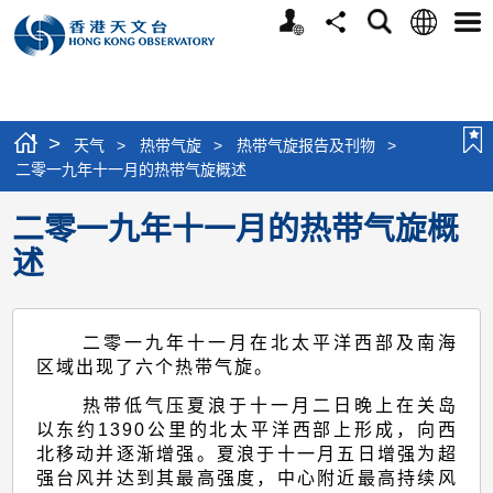
个
语
搜
分
选
人
言
寻
享
单
版
网
站
>
天气
>
热带气旋
>
热带气旋报告及刊物
>
二零一九年十一月的热带气旋概述
二零一九年十一月的热带气旋概
述
二零一九年十一月在北太平洋西部及南海
区域出现了六个热带气旋。
热带低气压夏浪于十一月二日晚上在关岛
以东约1390公里的北太平洋西部上形成，向西
北移动并逐渐增强。夏浪于十一月五日增强为超
强台风并达到其最高强度，中心附近最高持续风