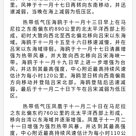
里。风神于十一月十七日再转向东南移动，并迅
速减弱，当晚在海上减弱为低压区。
热带低气压海鸥于十一月十三日早上在马
尼拉之东南偏东约890公里的北太平洋西部上形
成，初时大致向西北至西北偏北移向吕宋以东海
域。海鸥于十一月十五至十六日移速减慢，并在
吕宋以东海域徘徊。海鸥于十一月十七日清晨增
强为热带风暴，并大致向西北移向吕宋海峡一
带。海鸥于十一月十九日早上进一步增强为台
风，并达到其最高强度，中心附近最高持续风速
估计为每小时120公里。海鸥翌日转向西南偏南
方向移动并登陆吕宋北部。海鸥登陆后迅速减
弱，最后于十一月二十日下午在吕宋减弱为低压
区。
热带低气压凤凰于十一月二十日在马尼拉
之东北偏东约760公里的北太平洋西部上形成，
移向台湾以东海域并逐渐增强。凤凰于十一月二
十一日增强为强烈热带风暴，并达到其最高强
度，中心附近最高持续风速估计为每小时110公