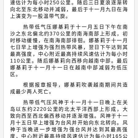
速估计为每小时250公里。随后三日夏浪逐渐转
向北至东北移动并减弱，最后于十一月九日在海
上演变为一股温带气旋。
热带低气压娜基莉于十一月五日下午在南
沙之东北偏北约370公里的南海南部上形成，初
时移动缓慢，在南海南部徘徊。娜基莉于十一月
七日早上增强为强烈热带风暴，翌日下午达到其
最高强度，中心附近最高持续风速估计为每小时
110公里。随后娜基莉向西移向越南中部。最后
娜基莉于十一月十一日在越南中部减弱为低压
区。
根据报章报导，娜基莉吹袭越南期间共造
成最少两人死亡。
热带低气压风神于十一月十一日晚上在关
岛以东约2220公里的北太平洋西部上形成，大
致向西至西北偏西移动并逐渐增强。风神于十一
月十五日早上增强为台风并开始向东北转向。风
神于当晚进一步增强为强台风并达到其最高强
度，中心附近最高持续风速估计为每小时165公