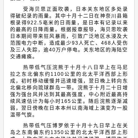
受海贝思正面吹袭，日本关东地区多处录
得破纪录的雨量。其中十月十二日在神奈川县箱
根录得922.5亳米的日雨量，是日本有记录以来
的最高的日降雨量。根据报章报导，海贝思吹袭
日本期间带来狂风暴雨，引致广泛地区水浸及大
范围电力中断，造成最少93人死亡、468人受伤
及三人失踪，逾40万户停电。关东地区的海陆空
交通瘫痪。
热带低气压浣熊于十月十八日早上在马尼
拉之东北偏东约1100公里的北太平洋西部上形
成，初时移动缓慢并迅速增强，翌日晚上转向东
北偏北移向琉球群岛一带。浣熊于十月二十日增
强为强台风并达到其最高强度，中心附近最高持
续风速估计为每小时165公里。随后浣熊逐渐减
弱，翌日傍晚在日本本州以南海域上演变为一股
温带气旋。
热带低气压博罗依于十月十九日早上在关
岛之东南偏东约1350公里的北太平洋西部上形