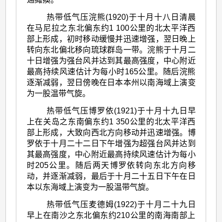
热带低气压浣熊(1920)于十月十八日清晨
在马尼拉之东北偏东约1 100公里的北太平洋西
部上形成，初时移动缓慢并迅速增强，翌日晚上
转向东北偏北移向琉球群岛一带。浣熊于十月二
十日增强为强台风并达到其最高强度，中心附近
最高持续风速估计为每小时165公里。随后浣熊
逐渐减弱，翌日傍晚在日本本州以南海域上演变
为一股温带气旋。
热带低气压博罗依(1921)于十月十九日早
上在关岛之东南偏东约1 350公里的北太平洋西
部上形成，大致向西北方向移动并迅速增强。博
罗依于十月二十二日下午增强为超强台风并达到
其最高强度，中心附近最高持续风速估计为每小
时205公里。随后两天博罗依转向东北方向移
动，并逐渐减弱，最后于十月二十五日下午在日
本以东海域上演变为一股温带气旋。
热带低气压麦德姆(1922)于十月二十九日
早上在南沙之东北偏东约210公里的南海南部上