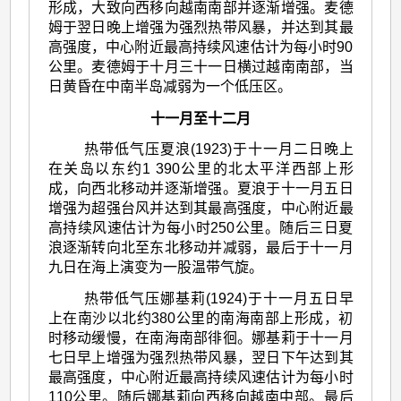
形成，大致向西移向越南南部并逐渐增强。麦德
姆于翌日晚上增强为强烈热带风暴，并达到其最
高强度，中心附近最高持续风速估计为每小时90
公里。麦德姆于十月三十一日横过越南南部，当
日黄昏在中南半岛减弱为一个低压区。
十一月至十二月
热带低气压夏浪(1923)于十一月二日晚上
在关岛以东约1 390公里的北太平洋西部上形
成，向西北移动并逐渐增强。夏浪于十一月五日
增强为超强台风并达到其最高强度，中心附近最
高持续风速估计为每小时250公里。随后三日夏
浪逐渐转向北至东北移动并减弱，最后于十一月
九日在海上演变为一股温带气旋。
热带低气压娜基莉(1924)于十一月五日早
上在南沙以北约380公里的南海南部上形成，初
时移动缓慢，在南海南部徘徊。娜基莉于十一月
七日早上增强为强烈热带风暴，翌日下午达到其
最高强度，中心附近最高持续风速估计为每小时
110公里。随后娜基莉向西移向越南中部。最后