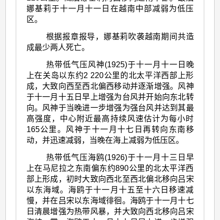
娜基莉于十一月十一日在越南中部减弱为低压
区。
根据报章报导，娜基莉吹袭越南期间共造
成最少两人死亡。
热带低气压风神(1925)于十一月十一日晚
上在关岛以东约2 220公里的北太平洋西部上形
成，大致向西至西北偏西移动并逐渐增强。风神
于十一月十五日早上增强为台风并开始向东北转
向。风神于当晚进一步增强为强台风并达到其最
高强度，中心附近最高持续风速估计为每小时
165公里。风神于十一月十七日再转向东南移
动，并迅速减弱，当晚在海上减弱为低压区。
热带低气压海鸥(1926)于十一月十三日早
上在马尼拉之东南偏东约890公里的北太平洋西
部上形成，初时大致向西北至西北偏北移向吕宋
以东海域。海鸥于十一月十五至十六日移速减
慢，并在吕宋以东海域徘徊。海鸥于十一月十七
日清晨增强为热带风暴，并大致向西北移向吕宋