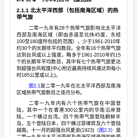
>
2.1.1 北太平洋西部（包括南海区域）的热
二
带气旋
零
二零一九年有28个热带气旋影响北太平洋
西部及南海区域（即由赤道至北纬45度、东经
一
100至180度所包括的范围），少于1961-2010年
九
约30个的长期年平均数目。全年有16个热带气旋
年
达到台风或以上强度，略多于1961-2010年约15
个的长期年平均数目，其中有七个热带气旋更达
的
到超强台风程度(中心附近最高持续风速达到每小
热
时185公里或以上)。
带
图2.1
是二零一九年在北太平洋西部及南海
气
区域热带气旋数目之逐月分布。
旋
二零一九年内有六个热带气旋在中国登
陆，其中一个在香港300公里内的华南沿岸登
回
陆，一个横过台湾。四个热带气旋登陆朝鲜半
顾
岛，五个登陆日本，四个横过菲律宾及六个登陆
越南。十一月的超强台风夏浪(1923)（
图2.3
）是
二零一九年北太平洋西部及南海区域最强的热带