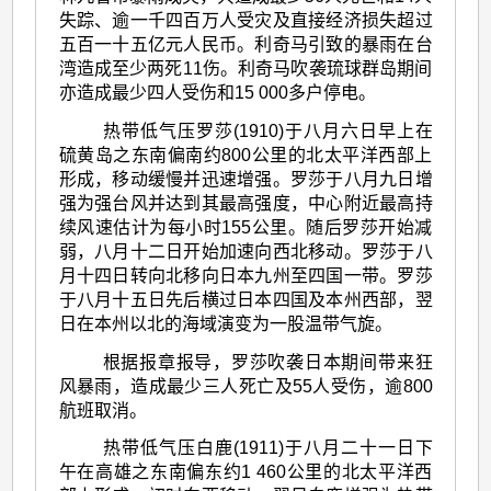
失踪、逾一千四百万人受灾及直接经济损失超过
五百一十五亿元人民币。利奇马引致的暴雨在台
湾造成至少两死11伤。利奇马吹袭琉球群岛期间
亦造成最少四人受伤和15 000多户停电。
热带低气压罗莎(1910)于八月六日早上在
硫黄岛之东南偏南约800公里的北太平洋西部上
形成，移动缓慢并迅速增强。罗莎于八月九日增
强为强台风并达到其最高强度，中心附近最高持
续风速估计为每小时155公里。随后罗莎开始减
弱，八月十二日开始加速向西北移动。罗莎于八
月十四日转向北移向日本九州至四国一带。罗莎
于八月十五日先后横过日本四国及本州西部，翌
日在本州以北的海域演变为一股温带气旋。
根据报章报导，罗莎吹袭日本期间带来狂
风暴雨，造成最少三人死亡及55人受伤，逾800
航班取消。
热带低气压白鹿(1911)于八月二十一日下
午在高雄之东南偏东约1 460公里的北太平洋西