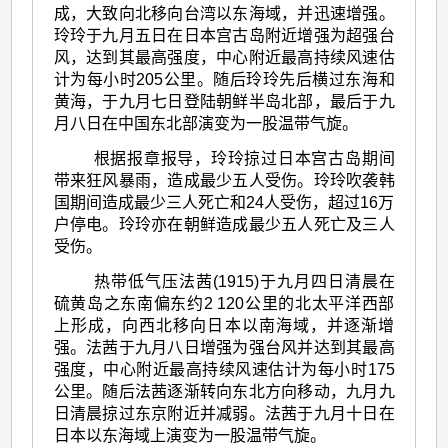
成，大致向北移向台湾以东海域，并迅速增强。
玲玲于九月五日在日本宫古岛附近增强为超强台
风，达到其最高强度，中心附近最高持续风速估
计为每小时205公里。随后玲玲先后横过东海和
黄海，于九月七日登陆朝鲜半岛北部，最后于九
月八日在中国东北部演变为一股温带气旋。
根据报章报导，玲玲掠过日本宫古岛期间
带来狂风暴雨，造成最少五人受伤。玲玲吹袭韩
国期间造成最少三人死亡和24人受伤，超过16万
户停电。玲玲亦在朝鲜造成最少五人死亡及三人
受伤。
热带低气压法茜(1915)于九月四日清晨在
硫黄岛之东南偏东约2 120公里的北太平洋西部
上形成，向西北移向日本以南海域，并逐渐增
强。法茜于九月八日增强为强台风并达到其最高
强度，中心附近最高持续风速估计为每小时175
公里。随后法茜逐渐转向东北方向移动，九月九
日清晨掠过东京附近并减弱。法茜于九月十日在
日本以东海域上演变为一股温带气旋。