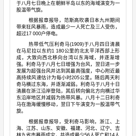
于八月七日晩上在朝鲜半岛以东的海域演变为一
股温带气旋。
根据报章报导，范斯高吹袭日本九州期间
带来狂风暴雨，造成最少一人死亡及三人受伤，
超过17 000户停电。
热带低气压利奇马(1909)于八月四日清晨
在马尼拉以东约1 180公里的北太平洋西部上形
成，大致向西北移向台湾以东海域，并逐渐增
强。利奇马于八月七日增强为台风，翌日进一步
发展为超强台风并达到其最高强度，中心附近最
高持续风速估计为每小时205公里。随后两天利
奇马横过东海，并逐渐减弱。利奇马于八月十日
清晨在浙江沿岸登陆，其后转向偏北方向横过华
东沿岸地区并减弱为热带风暴。八月十二日利奇
马在渤海缓慢移动，翌日下午演变为一股温带气
旋。
根据报章报导，受利奇马影响，浙江、上
海、江苏、山东、安徽、福建、河北、辽宁、吉
林九省市暴雨成灾，共造成最少56人死亡和14人