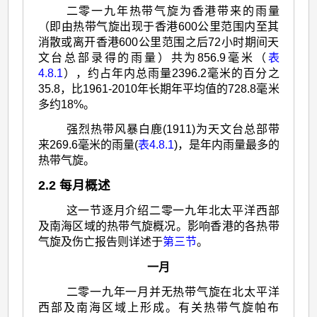
二零一九年热带气旋为香港带来的雨量
（即由热带气旋出现于香港600公里范围内至其
消散或离开香港600公里范围之后72小时期间天
文台总部录得的雨量）共为856.9毫米（
表
4.8.1
），约占年内总雨量2396.2毫米的百分之
35.8，比1961-2010年长期年平均值的728.8毫米
多约18%。
强烈热带风暴白鹿(1911)为天文台总部带
来269.6毫米的雨量(
表4.8.1
)，是年内雨量最多的
热带气旋。
2.2 每月概述
这一节逐月介绍二零一九年北太平洋西部
及南海区域的热带气旋概况。影响香港的各热带
气旋及伤亡报告则详述于
第三节
。
一月
二零一九年一月并无热带气旋在北太平洋
西部及南海区域上形成。有关热带气旋帕布