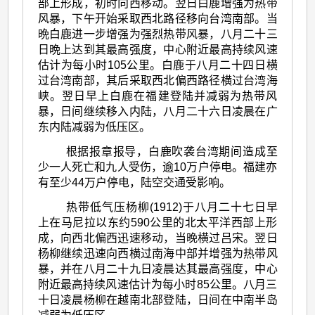
部上形成，初时向西移动。翌日白鹿增强为热带
风暴，下午开始采取西北路径移向台湾南部。当
晩白鹿进一步增强为强烈热带风暴，八月二十三
日晩上达到其最高强度，中心附近最高持续风速
估计为每小时105公里。白鹿于八月二十四日横
过台湾南部，其后采取西北偏西路径横过台湾海
峡。翌日早上白鹿在福建登陆并减弱为热带风
暴，日间继续移入内陆，八月二十六日凌晨在广
东内陆减弱为低压区。
根据报章报导，白鹿吹袭台湾期间造成至
少一人死亡和九人受伤，逾10万户停电。福建亦
有至少44万户停电，陆空交通受影响。
热带低气压杨柳(1912)于八月二十七日早
上在马尼拉以东约590公里的北太平洋西部上形
成，向西北偏西迅速移动，当晚横过吕宋。翌日
杨柳继续迅速向西横过南海中部并增强为热带风
暴，并在八月二十九日凌晨达其最高强度，中心
附近最高持续风速估计为每小时85公里。八月三
十日凌晨杨柳在越南北部登陆，日间在中南半岛