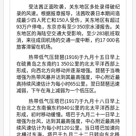
受法茜正面吹袭，关东地区多处录得破纪
录的风速。根据报章报导，法茜吹袭日本期间造
成最少四人死亡和150人受伤，关东地区有超过
93万户停电，东京亦有至少350宗水浸报告。关
东地区的海陆空交通大受影响，至少283航班取
消，来往成田机场的交通一度中断，约17 000名
旅客滞留在机场。
热带低气压琵琶(1916)于九月十五日早上
在硫黄岛之东南约1 350公里的北太平洋西部上
形成，向西北方向移动并逐渐增强。琵琶于当晚
增强为热带风暴并达到其最高强度，中心附近最
高持续风速估计为每小时65公里。翌日琵琶迅速
减弱，下午在海上减弱为一个低压区。
热带低气压塔巴(1917)于九月十八日早上
在台北之东南偏东约840公里的北太平洋西部上
形成，初时移动缓慢。塔巴于九月二十一日早上
增强为台风，达到其最高强度，中心附近最高持
续风速估计为每小时120公里。当日塔巴加速向
北横过东海。塔巴于九月二十二日转向东北移