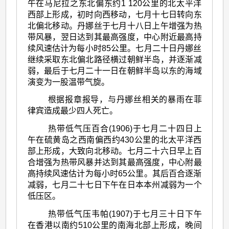
午在马尼拉之东北偏东约1 120公里的北太平洋
西部上形成，初时向西移动，七月十七日转向东
北偏北移动。丹娜丝于七月十八日上午增强为热
带风暴，翌日达到其最高强度，中心附近最高持
续风速估计为每小时85公里。七月二十日丹娜丝
继续采取东北偏北路径横过朝鲜半岛，并逐渐减
弱，最后于七月二十一日在朝鲜半岛以东的海域
演变为一股温带气旋。
根据报章报导，与丹娜丝相关的暴雨在菲
律宾造成最少四人死亡。
热带低气压百合(1906)于七月二十四日上
午在硫黄岛之西南偏西约430公里的北太平洋西
部上形成，大致向北移动。七月二十六日早上百
合增强为热带风暴并达到其最高强度，中心附最
高持续风速估计为每小时65公里。其后百合逐渐
减弱，七月二十七日下午在日本本州减弱为一个
低压区。
热带低气压韦帕(1907)于七月三十日下午
在香港以南约510公里的南海北部上形成，晚间