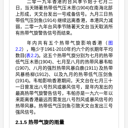
二零一九年香港的台风季节始于七月二
日，当天随著热带低气压木恩(1904)在南海北部
上形成，天文台发出一号戒备信号。九月三日热
带低气压剑鱼(1914) 继续远离香港，本港风力减
弱，二零一九年台风季节随著天文台当天取消所
有热带气旋警告信号而结束。
年内共有五个热带气旋影响香港（
图
2.2
），略少于1961-2010年约六个的长期年平均
数目(
表2.2
)。这五个热带气旋分别为七月的热带
低气压木恩(1904)、七月至八月的热带风暴韦帕
(1907)、八月的强烈热带风暴白鹿(1911) 及热带
风暴杨柳(1912)、以及九月的热带低气压剑鱼
(1914)。韦帕影响香港期间，天文台在七月三十
一日曾发出八号烈风或暴风信号，是年内发出的
最高热带气旋警告信号，韦帕亦是一九六一年以
来距离香港最远而需发出八号烈风或暴风信号的
热带风暴。热带低气压剑鱼引致天文台发出三号
强风信号。
2.1.5 热带气旋的雨量