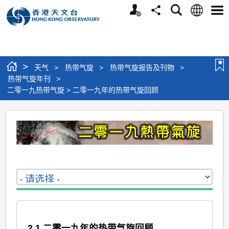
个
语
搜
分
选
人
言
寻
享
单
版
网
站
>
天气
>
热带气旋
>
热带气旋报告及刊物
>
热带气旋年刊
>
二零一九热带气旋 > 二零一九年的热带气旋回顾
二
零
一
九
热
带
气
旋
2.1 二零一九年的热带气旋回顾