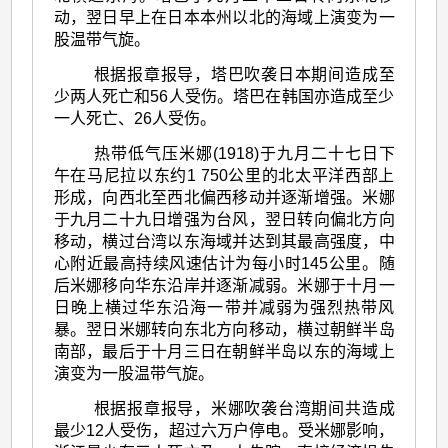
动，翌日早上在日本本州以北的海域上演变为一
股温带气旋。
根据报章报导，塔巴吹袭日本期间造成至
少两人死亡和56人受伤。塔巴在韩国亦造成至少
一人死亡、26人受伤。
热带低气压米娜(1918)于九月二十七日下
午在马尼拉以东约1 750公里的北太平洋西部上
形成，向西北至西北偏西移动并逐渐增强。米娜
于九月二十九日增强为台风，翌日转向偏北方向
移动，横过台湾以东海域并达到其最高强度，中
心附近最高持续风速估计为每小时145公里。随
后米娜移向华东沿岸并逐渐减弱。米娜于十月一
日晚上横过华东沿海一带并减弱为强烈热带风
暴。翌日米娜转向东北方向移动，横过朝鲜半岛
南部，最后于十月三日在朝鲜半岛以东的海域上
演变为一股温带气旋。
根据报章报导，米娜吹袭台湾期间共造成
最少12人受伤，超过六万户停电。受米娜影响，