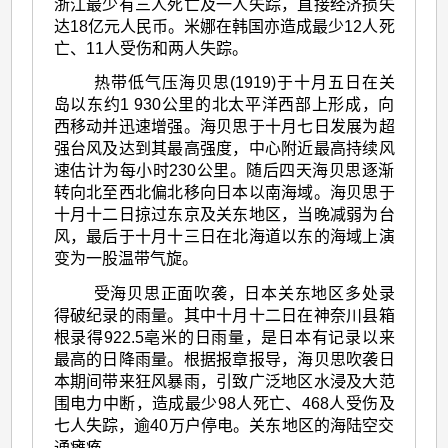
浙江最少有三人死亡及一人失踪，直接经济损失
达18亿元人民币。米娜在韩国亦造成最少12人死
亡、11人受伤和两人失踪。
热带低气压海贝思(1919)于十月五日在关
岛以东约1 930公里的北太平洋西部上形成，向
西移动并迅速增强。海贝思于十月七日发展为超
强台风及达到其最高强度，中心附近最高持续风
速估计为每小时230公里。随后四天海贝思逐渐
转向北至西北偏北移向日本以南海域。海贝思于
十月十二日掠过东京及关东地区，当晚减弱为台
风，最后于十月十三日在北海道以东的海域上演
变为一股温带气旋。
受海贝思正面吹袭，日本关东地区多处录
得破纪录的雨量。其中十月十二日在神奈川县箱
根录得922.5亳米的日雨量，是日本有记录以来
最高的日降雨量。根据报章报导，海贝思吹袭日
本期间带来狂风暴雨，引致广泛地区水浸及大范
围电力中断，造成最少98人死亡、468人受伤及
七人失踪，逾40万户停电。关东地区的海陆空交
通瘫痪。