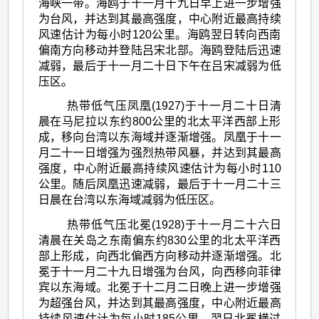
海峡一带。海鸥于十一月十九日早上进一步增强
为台风，并达到其最高强度，中心附近最高持续
风速估计为每小时120公里。海鸥翌日转向西南
偏南方向移动并登陆吕宋北部。海鸥登陆后迅速
减弱，最后于十一月二十日下午在吕宋减弱为低
压区。
热带低气压凤凰(1927)于十一月二十日清
晨在马尼拉以东约800公里的北太平洋西部上形
成，移向台湾以东海域并逐渐增强。凤凰于十一
月二十一日增强为强烈热带风暴，并达到其最高
强度，中心附近最高持续风速估计为每小时110
公里。随后凤凰迅速减弱，最后于十一月二十三
日晨在台湾以东海域减弱为低压区。
热带低气压北冕(1928)于十一月二十六日
清晨在关岛之东南偏东约830公里的北太平洋西
部上形成，向西北偏西方向移动并逐渐增强。北
冕于十一月二十九日增强为台风，向西移向菲律
宾以东海域。北冕于十二月二日晚上进一步增强
为超强台风，并达到其最高强度，中心附近最高
持续风速估计为每小时185公里。翌日北冕横过