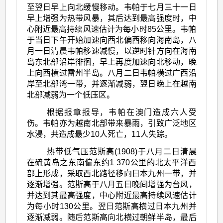
至翌日早上向北缓慢移动。韦帕于七月三十一日
早上增强为热带风暴，其后达到最高强度时，中
心附近最高持续风速估计为每小时85公里。韦帕
于当日下午开始加速向西北偏西移向海南岛，八
月一日清晨韦帕移速减慢，以逆时针方向在海南
岛东北部沿岸徘徊，早上再度加速向北移动，晚
上向西横过雷州半岛。八月二日韦帕横过广西沿
岸至北部湾一带，并逐渐减弱，翌日晚上在越南
北部减弱为一个低压区。
根据报章报导，韦帕在澳门造成六人受
伤。韦帕亦为越南北部带来暴雨，引致广泛地区
水浸，共造成最少10人死亡，11人失踪。
热带低气压范斯高(1908)于八月二日清晨
在硫黄岛之东南偏东约1 370公里的北太平洋西
部上形成，采取西北路径移向日本九州一带，并
逐渐增强。范斯高于八月五日晚间增强为台风，
并达到其最高强度，中心附近最高持续风速估计
为每小时130公里。翌日范斯高横过日本九州并
逐渐减弱。随后范斯高向北横过朝鲜半岛，最后