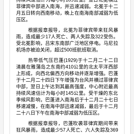
菲律宾中部进入南海，并迅速减弱。北冕于十二
月五日转向西南移动，晚上在南海南部减弱为低
压区。
根据报章报导，北冕为菲律宾带来狂风暴
雨，造成最少17人死亡、两人失踪及322受伤。
受北冕影响，吕宋东南部广泛地区停电。马尼拉
机场亦被迫关闭，超过500班航班取消。
热带低气压巴蓬(1929)于十二月二十二日
清晨在雅蒲岛之东南约410公里的北太平洋西部
上形成，向西北偏西方向移动并逐渐增强。巴蓬
于十二月二十四日下午增强为台风并横过菲律宾
中部，翌日上午达到其最高强度，中心附近最高
持续风速估计为每小时145公里。受干燥的东北
季候风影响，巴蓬进入南海后于十二月二十七日
移速减慢，在南海中部迅速减弱，最后于十二月
二十八日下午在南海中部减弱为低压区。
根据报章报导，巴蓬吹袭菲律宾期间带来
狂风暴雨，造成最少57人死亡、六人失踪及369