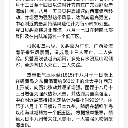
月十三日至十四日以逆时针方向在广东西部沿岸
海域徘徊，八月十五日贝碧嘉加速向西南偏西移
动，并增强为强烈热带风暴，达到其最高强度，
中心附近的最高持续风速估计为每小时90公里。
翌日贝碧嘉横过北部湾，八月十七日在越南北部
登陆及在内陆减弱为一个低压区。
根据报章报导，贝碧嘉为广东、广西及海
南带来狂风暴雨，造成最少三人死亡、二人失
踪。贝碧嘉吹袭越南期间，多处有水浸及山泥倾
泻，至少有10人死亡，三人失踪。
热带低气压丽琵(1815)于八月十一日晩上
在硫黄岛之东南偏南约560公里的北太平洋西部
上形成，向西北移动并逐渐增强。丽琵于八月十
三日增强为强烈热带风暴，并达到其最高强度，
中心附近最高持续风速估计为每小时90公里。丽
琵于八月十五日横过日本九州，随后在朝鲜半岛
以南海域减弱为一个低压区。 根据报章报导，丽
琵为日本九州带来狂风暴雨，一人被强风吹倒堕
海重伤。