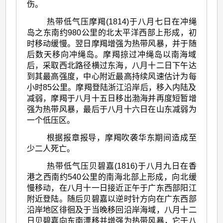
伤。
热带低气压摩羯(1814)于八月七日在冲绳
岛之东南约980公里的北太平洋西部上形成，初
时移动缓慢。翌日摩羯增强为热带风暴，并于随
后数天移向冲绳岛。摩羯掠过冲绳岛以南海域
后，采取西北路径横过东海，八月十二日下午达
到其最高强度，中心附近最高持续风速估计为每
小时85公里。摩羯登陆浙江沿岸后，移入内陆及
减弱，摩羯于八月十五日移出渤海并再度短暂增
强为热带风暴，最后于八月十六日在山东减弱为
一个低压区。
根据报章报导，摩羯吹袭华东期间造成至
少二人死亡。
热带低气压贝碧嘉(1816)于八月九日在香
港之西南约540公里的南海北部上形成，向北缓
慢移动，在八月十一日接近正午于广东西部阳江
附近登陆。随后贝碧嘉以逆时针方向在广东西部
沿岸地区徘徊及于当晚移回沿岸海域，八月十二
日贝碧嘉向东南漂移并增强为热带风暴，它于八