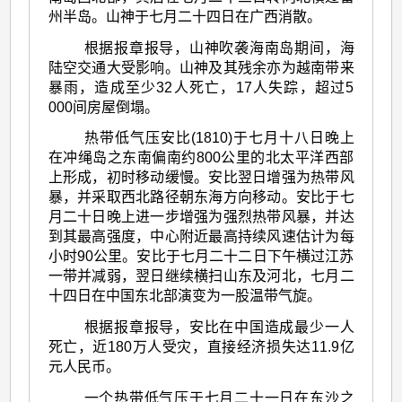
州半岛。山神于七月二十四日在广西消散。
根据报章报导，山神吹袭海南岛期间，海
陆空交通大受影响。山神及其残余亦为越南带来
暴雨，造成至少32人死亡，17人失踪，超过5
000间房屋倒塌。
热带低气压安比(1810)于七月十八日晚上
在冲绳岛之东南偏南约800公里的北太平洋西部
上形成，初时移动缓慢。安比翌日增强为热带风
暴，并采取西北路径朝东海方向移动。安比于七
月二十日晚上进一步增强为强烈热带风暴，并达
到其最高强度，中心附近最高持续风速估计为每
小时90公里。安比于七月二十二日下午横过江苏
一带并减弱，翌日继续横扫山东及河北，七月二
十四日在中国东北部演变为一股温带气旋。
根据报章报导，安比在中国造成最少一人
死亡，近180万人受灾，直接经济损失达11.9亿
元人民币。
一个热带低气压于七月二十一日在东沙之