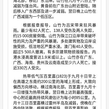
海北部，移近广东沿岸。山竹在九月十六日上午
减弱为强台风，黄昏前在广东台山附近登陆，随
后移入广东西部及进一步减弱。翌日晚上山竹在
广西减弱为一个低压区。
根据报章报导，山竹为吕宋带来狂风暴
雨。最少有82人死亡、138人受伤及两人失踪，
约15 000房屋倒塌。山竹为珠江口沿岸带来破坏
性的风力及严重的风暴潮，多处建筑物及沿岸设
施受损，低洼地区严重水浸。澳门有40人受伤，
超过5 500人撤离，有多宗建筑物损毁报告。内
港水浸高度曾达1.9米或以上。山竹亦在广东、
广西、海南、贵州及云南造成至少六人死亡，接
近330万人受灾。
热带低气压百里嘉(1823)于九月十日早上
在高雄之东南约200公里的海域上形成，大致向
偏西方向移动，横过南海北部。百里嘉于九月十
一日增强为热带风暴，翌日晚上达到最高强度，
中心附近最高持续风速估计为每小时85公里。九
月十三日百里嘉横过雷州半岛及减弱，傍晚在广
西内陆消散。根据报章报导，受百里嘉影响，湛