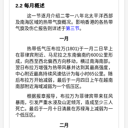
2.2 每月概述
这一节逐月介绍二零一八年北太平洋西部
及南海区域的热带气旋概况。影响香港的各热带
气旋及伤亡报告则详述于
第三节
。
一月
热带低气压布拉万(1801)于一月二日早上
在菲律宾附近、马尼拉之东南偏南约600公里形
成，向西至西北偏西方向移动，横过南海南部。
翌日布拉万增强为热带风暴并达到其最高强度，
中心附近最高持续风速估计为每小时65公里。随
后布拉万开始减弱，最后于一月四日上午在越南
南部附近海域减弱为一个低压区。
根据报章报导，布拉万为菲律宾带来狂风
暴雨，引发严重水浸及山泥倾泻，造成至少三人
死亡。最后于一月十日清晨在苏禄海上减弱为一
个低压区。
二月