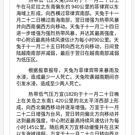
热带低气压天兔(1829)于十一月二十日上
午在马尼拉之东南偏东约 940公里的菲律宾以东
海域上形成，向西横过菲律宾南部。天兔于十一
月二十二日横过南海南部，翌日增强为热带风暴
并向西南偏西方向移动。天兔于十一月二十四日
进一步增强为强烈热带风暴，并达其最高强度，
中心附近最高持续风速估计为每小时90公里。天
兔于十一月二十五日转向西北方向移动，日间登
陆越南南部并减弱，最后于翌日在越南南部减弱
为低压区。
根据报章报导，天兔为菲律宾带来暴雨及
水浸，造成最少一人死亡。天兔吹袭越南期间亦
引发水浸，造成至少两人死亡。
热带低气压万宜(1828)于十一月二十日晚
上在关岛之东南1 420公里的北太平洋西部上形
成，向西北偏西移动并逐渐增强。万宜于十一月
二十二日增强为台风，翌日转向偏北方向移动并
达到最高强度，中心附近最高持续风速估计为每
小时145公里。随后两天万宜移动缓慢并在吕宋
以东海域徘徊。万宜于十一月二十六日转向西北