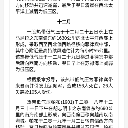
方向移动并迅速减弱，最后于翌日清晨在西北太
平洋上减弱为低压区。
十二月
一股热带低气压于十二月二十五日晩上在
马尼拉之东南偏东约1630公里的北太平洋西部上
形成，采取西至西北偏西路径移向菲律宾中部，
其中心附近最高持续风速估计为每小时55公里。
该热带低气压于十二月二十九日横过菲律宾中部
后转向西南方向移动，翌日早上在苏禄海上减弱
为低压区。
根据报章报导，该热带低气压为菲律宾带
来暴雨并引发山泥倾泻，造成156人死亡，26人
失踪及105人受伤。
热带低气压帕布(1901)于二零一八年十二
月三十一日下午在胡志明市之东南偏东约690公
里的南海南部上形成，向西南偏西移向越南以南
海域。帕布于二零一九年一月二日转向偏西方向
移动，翌日增强为热带风暴并横过泰国湾。帕布