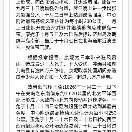
上形成，向西北偏西移动，并迅速增强。康妮于
九月三十日晩增强为台风，翌日晩上进一步增强
为超强台风，十月二日早上达到最高强度，中心
附近最高持续风速估计为每小时230公里。十月
三日康妮开始逐渐减弱并继续移向琉球群岛一
带。康妮于十月五日及六日先后掠过济州岛及朝
鲜半岛南部，最后于十月七日在北海道附近演变
为一股温带气旋。
根据报章报导，康妮为日本带来狂风暴
雨，造成最少一人死亡、十人受伤，冲绳县和鹿
儿岛县有逾四万户停电。康妮吹袭韩国期间亦造
成至少两人死亡和一人失踪，超过六万户停电。
热带低气压玉兔(1826)于十月二十一日下
午在关岛之东南偏东约1 620公里的北太平洋西
部上形成，大致向西北方向移动并迅速增强。玉
兔于十月二十四日增强为超强台风并达到其最高
强度，中心附近最高持续风速估计为每小时250
公里。玉兔于十月二十六日及二十七日转向西至
西南偏西移动及开始逐渐减弱，十月三十日横过