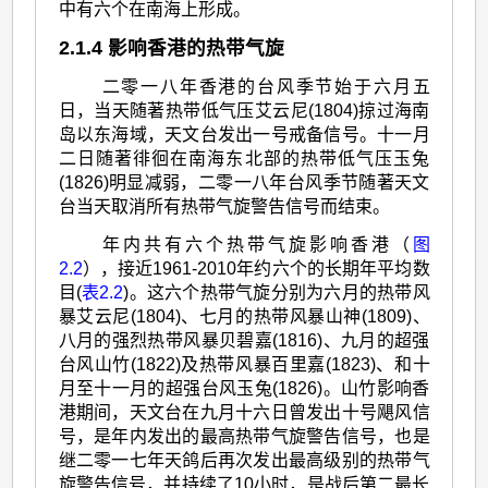
中有六个在南海上形成。
2.1.4 影响香港的热带气旋
二零一八年香港的台风季节始于六月五
日，当天随著热带低气压艾云尼(1804)掠过海南
岛以东海域，天文台发出一号戒备信号。十一月
二日随著徘徊在南海东北部的热带低气压玉兔
(1826)明显减弱，二零一八年台风季节随著天文
台当天取消所有热带气旋警告信号而结束。
年内共有六个热带气旋影响香港（
图
2.2
），接近1961-2010年约六个的长期年平均数
目(
表2.2
)。这六个热带气旋分别为六月的热带风
暴艾云尼(1804)、七月的热带风暴山神(1809)、
八月的强烈热带风暴贝碧嘉(1816)、九月的超强
台风山竹(1822)及热带风暴百里嘉(1823)、和十
月至十一月的超强台风玉兔(1826)。山竹影响香
港期间，天文台在九月十六日曾发出十号飓风信
号，是年内发出的最高热带气旋警告信号，也是
继二零一七年天鸽后再次发出最高级别的热带气
旋警告信号，并持续了10小时，是战后第二最长