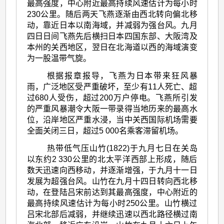
最高强度，中心附近最高持续风速估计为每小时
230公里。随后两天飞燕逐渐由西北转向偏北移
动，靠近日本以南海域，并减弱为强台风。九月
四日日间飞燕先后横扫日本四国东部、大阪湾及
本州的关西地区，翌日在北海道以西的海域演变
为一股温带气旋。
根据报章报导，飞燕为日本带来狂风暴
雨，广泛地区受严重破坏，至少有11人死亡、超
过680人受伤，超过200万户停电。飞燕所引发
的严重风暴潮令大阪一带录得当地历来的最高水
位，沿岸地区严重水浸，当中关西国际机场需要
全面关闭三日，超过5 000名乘客滞留机场。
热带低气压山竹(1822)于九月七日在关岛
以东约2 330公里的北太平洋西部上形成，随后
数天迅速向西移动，并逐渐增强，于九月十一日
发展为超强台风。山竹在九月十四日转向西北移
动，在登陆吕宋前达到其最高强度，中心附近的
最高持续风速估计为每小时250公里。山竹横过
吕宋北部后减弱，并继续迅速以西北路径横过南