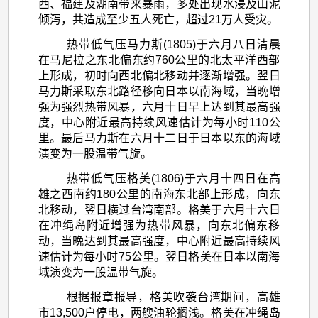
西、福建及湖南带来暴雨，多处出现水浸及山泥
倾泻，共造成至少五人死亡，超过21万人受灾。
热带低气压马力斯(1805)于六月八日清晨
在马尼拉之东北偏东约760公里的北太平洋西部
上形成，初时向西北偏北移动并逐渐增强。翌日
马力斯采取东北路径移向日本以南海域，当晩增
强为强烈热带风暴，六月十日早上达到其最高强
度，中心附近最高持续风速估计为每小时110公
里。最后马力斯在六月十二日于日本以东的海域
演变为一股温带气旋。
热带低气压格美(1806)于六月十四日在高
雄之西南约180公里的南海东北部上形成，向东
北移动，翌日横过台湾南部。格美于六月十六日
在冲绳岛附近增强为热带风暴，向东北偏东移
动，当晩达到其最高强度，中心附近最高持续风
速估计为每小时75公里。翌日格美在日本以南海
域演变为一股温带气旋。
根据报章报导，格美吹袭台湾期间，高雄
市13,500户停电，两艘油轮搁浅。格美在冲绳岛