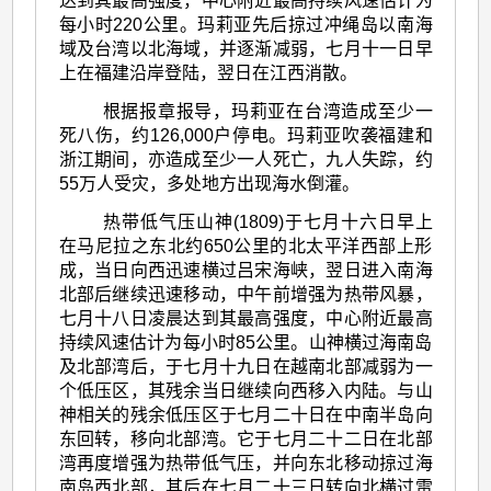
达到其最高强度，中心附近最高持续风速估计为
每小时220公里。玛莉亚先后掠过冲绳岛以南海
域及台湾以北海域，并逐渐减弱，七月十一日早
上在福建沿岸登陆，翌日在江西消散。
根据报章报导，玛莉亚在台湾造成至少一
死八伤，约126,000户停电。玛莉亚吹袭福建和
浙江期间，亦造成至少一人死亡，九人失踪，约
55万人受灾，多处地方出现海水倒灌。
热带低气压山神(1809)于七月十六日早上
在马尼拉之东北约650公里的北太平洋西部上形
成，当日向西迅速横过吕宋海峡，翌日进入南海
北部后继续迅速移动，中午前增强为热带风暴，
七月十八日凌晨达到其最高强度，中心附近最高
持续风速估计为每小时85公里。山神横过海南岛
及北部湾后，于七月十九日在越南北部减弱为一
个低压区，其残余当日继续向西移入内陆。与山
神相关的残余低压区于七月二十日在中南半岛向
东回转，移向北部湾。它于七月二十二日在北部
湾再度增强为热带低气压，并向东北移动掠过海
南岛西北部，其后在七月二十三日转向北横过雷