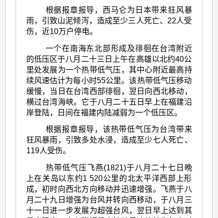
根据报章报导，西马仑为日本带来狂风暴
雨，引致山泥倾泻，造成至少三人死亡、22人受
伤，近10万户停电。
一个在南海东北部形成及徘徊在台湾附近
的低压区于八月二十三日上午在高雄以北约40公
里处发展为一个热带低气压，其中心附近最高持
续风速估计为每小时55公里。该热带低气压移动
缓慢，当日在台湾西部徘徊，翌日向西北移动，
横过台湾海峡。它于八月二十五日早上在福建沿
岸登陆，日间在福建内陆减弱为一个低压区。
根据报章报导，该热带低气压为台湾带来
狂风暴雨，引致多处水浸，造成至少七人死亡、
119人受伤。
热带低气压飞燕(1821)于八月二十七日晩
上在关岛以东约1 520公里的北太平洋西部上形
成，初时向西北方向移动并迅速增强。飞燕于八
月二十九日增强为台风并转向西移动，于八月三
十一日进一步发展为超强台风，翌日早上达到其