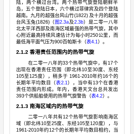
陆，两个横过台湾。两个热带气旋登陆朝鲜半
岛，五个登陆日本，六个横过菲律宾及四个登陆
越南。九月的超强台风山竹(1822) 及十月的超强
台风玉兔(1826)（
图2.3a
及
2.3b
）是二零一八年
北太平洋西部及南海区域最强的热带气旋，其中
心附近最高持续风速估计为每小时250公里，而
最低海平面气压为900百帕斯卡（
表4.1
）。
2.1.2 香港责任范围内的热带气旋
在二零一八年的33个热带气旋中，有17个
出现在香港责任范围（即北纬10至30度、东经
105至125度），稍多于 1961-2010年约16个的
长期年平均数目（
表2.1
），当中有13个在香港
责任范围内形成。年内，香港天文台总共发出
393个供船舶使用的热带气旋警告（
表4.2
）。
2.1.3 南海区域内的热带气旋
二零一八年共有12个热带气旋影响南海区
域（即北纬10至25度、东经105至120度），与
1961-2010年约12个的长期年平均数目相约，当