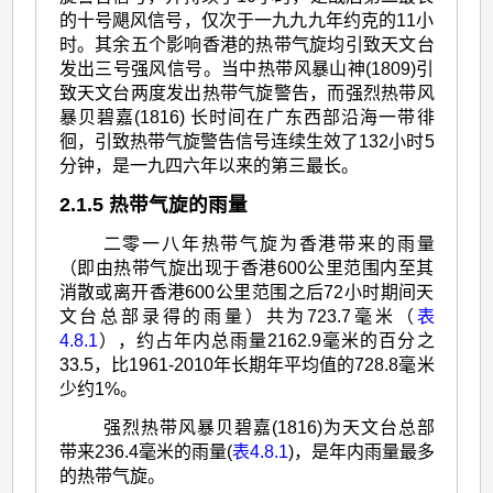
的十号飓风信号，仅次于一九九九年约克的11小
时。其余五个影响香港的热带气旋均引致天文台
发出三号强风信号。当中热带风暴山神(1809)引
致天文台两度发出热带气旋警告，而强烈热带风
暴贝碧嘉(1816) 长时间在广东西部沿海一带徘
徊，引致热带气旋警告信号连续生效了132小时5
分钟，是一九四六年以来的第三最长。
2.1.5 热带气旋的雨量
二零一八年热带气旋为香港带来的雨量
（即由热带气旋出现于香港600公里范围内至其
消散或离开香港600公里范围之后72小时期间天
文台总部录得的雨量）共为723.7毫米（
表
4.8.1
），约占年内总雨量2162.9毫米的百分之
33.5，比1961-2010年长期年平均值的728.8毫米
少约1%。
强烈热带风暴贝碧嘉(1816)为天文台总部
带来236.4毫米的雨量(
表4.8.1
)，是年内雨量最多
的热带气旋。