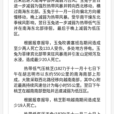
吕宋后进入南海中部并减弱为台风。玉兔于翌日
进一步减弱为强烈热带风暴并转向西北移动，横
过南海东北部。玉兔于十一月一日向偏北方向缓
慢移动，晩上减弱为热带风暴。受华南干燥东北
季候风影响，翌日玉兔进一步减弱为热带低气压
并在南海东北部徘徊，最后于晚上减弱为低压
区。
根据报章报导，玉兔吹袭塞班岛期间造成
至少两人死亡及133人受伤，多处地方停电。玉
兔为菲律宾北部带来狂风暴雨并引发山泥倾泻及
水浸，造成最少20人死亡。
热带低气压桃芝(1827)于十一月十七日下
午在胡志明市以东约550公里的南海南部上形
成，大致采取西北路径移向越南南部，其中心附
近最高持续风速估计为每小时55公里。翌日下午
桃芝在越南南部登陆并迅速减弱为低压区。
根据报章报导，桃芝影响越南期间造成至
少19人死亡。