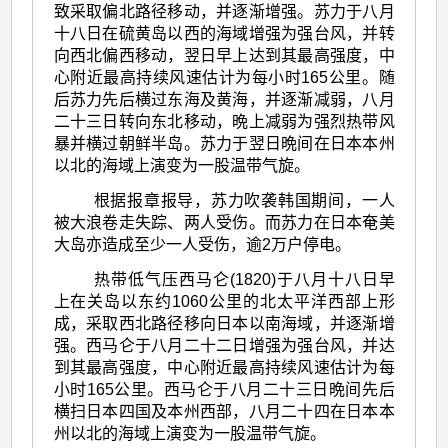
致采取偏北路径移动，并逐渐增强。苏力于八月
十八日在硫黄岛以西的海域增强为强台风，并转
向西北偏西移动，翌日早上达到其最高强度，中
心附近最高持续风速估计为每小时165公里。随
后苏力先后横过东海及黄海，并逐渐减弱，八月
二十三日转向东北移动，晩上减弱为强烈热带风
暴并横过朝鲜半岛。苏力于翌日晩间在日本本州
以北的海域上演变为一股温带气旋。
根据报章报导，苏力吹袭韩国期间，一人
被大浪卷走失踪、两人受伤。而苏力在日本奄美
大岛亦造成至少一人受伤，逾2万户停电。
热带低气压西马仑(1820)于八月十八日早
上在关岛以东约1060公里的北太平洋西部上形
成，采取西北路径移向日本以南海域，并逐渐增
强。西马仑于八月二十二日增强为强台风，并达
到其最高强度，中心附近最高持续风速估计为每
小时165公里。西马仑于八月二十三日晩间先后
横扫日本四国及本州西部，八月二十四在日本本
州以北的海域上演变为一股温带气旋。