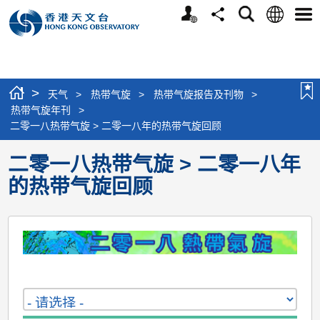
个
语
搜
分
选
人
言
寻
享
单
版
网
站
>
天气
>
热带气旋
>
热带气旋报告及刊物
>
热带气旋年刊
>
二零一八热带气旋 > 二零一八年的热带气旋回顾
二零一八热带气旋 > 二零一八年
的热带气旋回顾