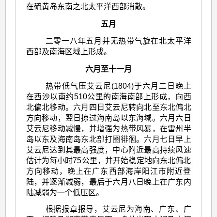
在硫黄岛东南之北太平洋西部消散。
五月
二零一八年五月并无热带气旋在北太平洋
西部及南海区域上形成。
六月至十一月
热带低气压艾云尼(1804)于六月二日晚上
在西沙以南约510公里的南海南部上形成，向西
北偏北移动。六月四日艾云尼转向北至东北偏北
方向移动，翌日掠过海南岛以东海域。六月六日
艾云尼移动减慢，并增强为热带风暴，在雷州半
岛以东及海南岛东北部打圈徘徊。六月七日早上
艾云尼达到其最高强度，中心附近最高持续风速
估计为每小时75公里，并开始稳定地向东北偏北
方向移动，晚上在广东西部海岸阳江市附近登
陆，并逐渐减弱，最后于六月八日晚上在广东内
陆减弱为一个低压区。
根据报章报导，艾云尼为海南、广东、广