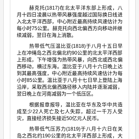
赫克托(1817)在北太平洋东部上形成，八
月十四日凌晨以热带风暴强度越过国际换日线进
入北太平洋西部，中心附近最高持续风速估计为
每小时75公里。赫克托向西北偏西方向移动并继
续减弱，翌日在海上消散。
热带低气压温比亚(1818)于八月十五日早
上在冲绳岛之西北偏北约90公里的北太平洋西部
上形成，下午增强为热带风暴，向西北或西北偏
西移动，横过东海。温比亚于八月十六日晩上达
到其最高强度，中心附近最高持续风速估计为每
小时85公里。温比亚于八月十七日早上登陆上海
沿岸，采取西北偏西路径移入内陆并逐渐减弱，
翌日晩上在河南减弱为一个低压区。
根据报章报导，温比亚在华东及华中共造
成至少22人死亡及七人失踪，超过一千万人受
灾，直接经济损失接近50亿元人民币。
热带低气压苏力(1819)于八月十六日在关
岛之西北约190公里的北太平洋西部上形成，大