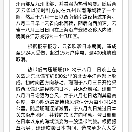
州南部及九州北部，并减弱为热带风暴。随后两
天云雀以逆时针方向在九州以南海域转了一个
圈，然后于八月一日以西南偏南路径横过东海。
八月二日早上云雀向北回转，随后向西加速。云
雀于八月三日日间在上海沿岸登陆及移入内陆，
晩间在江苏减弱为一个低压区。
根据报章报导，云雀吹袭日本期间，造成
至少24人受伤，超过15万户停电，逾400班航班
取消。
热带低气压珊珊(1813)于八月二日晩上在
关岛之东北偏东约880公里的北太平洋西部上形
成，初时向西方向移动。珊珊于八月三日开始采
取西北偏北路径移向日本，并逐渐增强。珊珊于
八月四日增强为台风，并于八月七日达到其最高
强度，中心附近最高持续风速估计为每小时145
公里。随后珊珊逐渐减弱，于八月九日掠过日本
关东沿岸地区，并转向东北方向移动。翌日珊珊
在日本以东的海域演变为一股温带气旋。根据报
章报导，珊珊吹袭日本期间，造成至少六人受