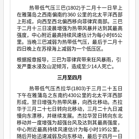
热带低气压三巴(1802)于二月十一日早上
在雅蒲岛之西南偏南约360 公里的北太平洋西部
上形成，向西至西北偏西移向菲律宾南部。三巴
于二月十三日凌晨增强为热带风暴并达到其最高
强度，中心附近最高持续风速估计为每小时65公
里。当晩三巴减弱为热带低气压，最后于二月十
四日晚上在苏禄海上减弱为一个低压区。
根据报章报导，三巴为菲律宾带来狂风暴雨，引
发严重水浸及山泥倾泻，造成至少14人死亡。
三月至四月
热带低气压杰拉华(1803)于三月二十五日
下午在雅蒲岛之东南约430公里的北太平洋西部
形成，翌日增强为热带风暴，向西北移动。杰拉
华于三月二十七日转向北移动，三月二十九日减
慢向东漂移，并继续发展。杰拉华翌日转向东北
移动并一度增强为超强台风及达到其最高强度，
中心附近最高持续风速估计为每小时195公里。
随后开始迅速减弱及向东移动，最后于四月一日