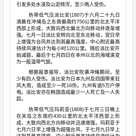
引发多处水浸及山泥倾泻，至少两人受伤。
热带低气压派比安(1807)于六月二十九日
清晨在冲绳岛之东南偏南约750公里的北太平洋
西部上形成，大致向西北偏北方向移动并逐渐增
强。七月一日派比安转向北至东北移动，翌日早
上增强为台风并达到其最高强度，中心附近最高
持续风速估计为每小时120公里。随后派比安开
始减弱，最后于七月四日在本州以北的海域演变
为一股温带气旋。
根据报章报导，派比安吹袭冲绳期间，至
少有四人受伤。派比安为日本九州及四国带来狂
风大雨，造成至少一死16伤。九州有逾5万户停
电。派比安亦在韩国造成最少一人死亡及一人失
踪。
热带低气压玛莉亚(1808)于七月三日晚上
在关岛之东南约430公里的北太平洋西部上形
成，大致向西北方向移动并迅速增强。玛莉亚于
七月六日早上增强为超强台风，于七月九日早上