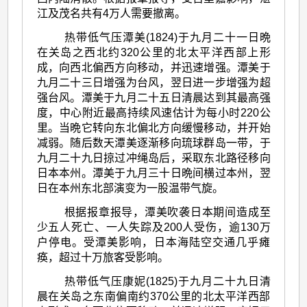
江及茂名共有4万人需要撤离。
热带低气压潭美(1824)于九月二十一日晩
在关岛之西北约320公里的北太平洋西部上形
成，向西北偏西方向移动，并迅速增强。潭美于
九月二十三日增强为台风，翌日进一步增强为超
强台风。潭美于九月二十五日清晨达到其最高强
度，中心附近最高持续风速估计为每小时220公
里。当晩它转向东北偏北方向缓慢移动，并开始
减弱。随后数天潭美逐渐移向琉球群岛一带，于
九月二十九日掠过冲绳岛后，采取东北路径移向
日本本州。潭美于九月三十日晩间横过本州，翌
日在本州东北部演变为一股温带气旋。
根据报章报导，潭美吹袭日本期间造成至
少五人死亡、一人失踪及200人受伤，逾130万
户停电。受潭美影响，日本海陆空交通几乎瘫
痪，超过十万旅客受影响。
热带低气压康妮(1825)于九月二十九日清
晨在关岛之东南偏南约370公里的北太平洋西部