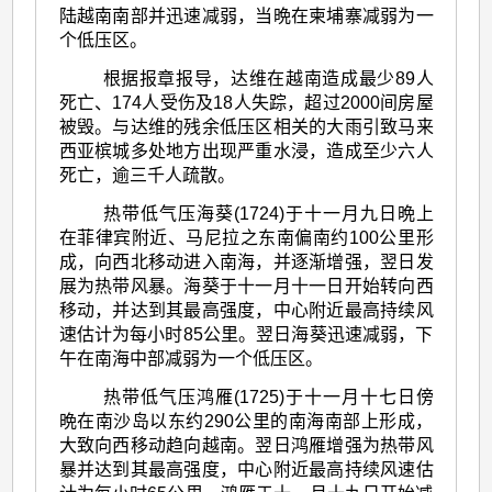
陆越南南部并迅速减弱，当晩在柬埔寨减弱为一
个低压区。
根据报章报导，达维在越南造成最少89人
死亡、174人受伤及18人失踪，超过2000间房屋
被毁。与达维的残余低压区相关的大雨引致马来
西亚槟城多处地方出现严重水浸，造成至少六人
死亡，逾三千人疏散。
热带低气压海葵(1724)于十一月九日晩上
在菲律宾附近、马尼拉之东南偏南约100公里形
成，向西北移动进入南海，并逐渐增强，翌日发
展为热带风暴。海葵于十一月十一日开始转向西
移动，并达到其最高强度，中心附近最高持续风
速估计为每小时85公里。翌日海葵迅速减弱，下
午在南海中部减弱为一个低压区。
热带低气压鸿雁(1725)于十一月十七日傍
晩在南沙岛以东约290公里的南海南部上形成，
大致向西移动趋向越南。翌日鸿雁增强为热带风
暴并达到其最高强度，中心附近最高持续风速估