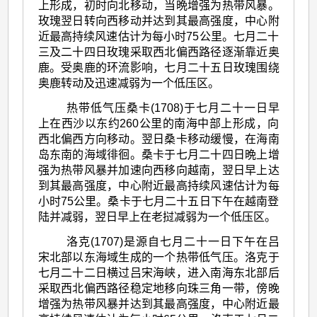
上形成，初时向北移动，当晩增强为热带风暴。
玫瑰翌日转向西移动并达到其最高强度，中心附
近最高持续风速估计为每小时75公里。七月二十
三及二十四日玫瑰采取西北偏西路径逐渐靠近奥
鹿。受奥鹿的环流影响，七月二十五日玫瑰围绕
奥鹿转动及迅速减弱为一个低压区。
热带低气压桑卡(1708)于七月二十一日早
上在西沙以东约260公里的南海中部上形成，向
西北偏西方向移动。翌日桑卡移动缓慢，在海南
岛东南的海域徘徊。桑卡于七月二十四日晩上增
强为热带风暴并加速向西移向越南，翌日早上达
到其最高强度，中心附近最高持续风速估计为每
小时75公里。桑卡于七月二十五日下午在越南登
陆并减弱，翌日早上在老挝减弱为一个低压区。
洛克(1707)是源自七月二十一日下午在吕
宋北部以东海域生成的一个热带低气压。洛克于
七月二十二日横过吕宋海峡，进入南海东北部后
采取西北偏西路径稳定地移向珠三角一带，傍晚
增强为热带风暴并达到其最高强度，中心附近最