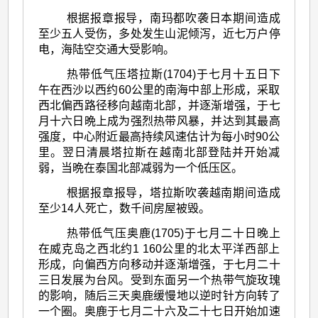
根据报章报导，南玛都吹袭日本期间造成
至少五人受伤，多处发生山泥倾泻，近七万户停
电，海陆空交通大受影响。
热带低气压塔拉斯(1704)于七月十五日下
午在西沙以西约60公里的南海中部上形成，采取
西北偏西路径移向越南北部，并逐渐增强，于七
月十六日晩上成为强烈热带风暴，并达到其最高
强度，中心附近最高持续风速估计为每小时90公
里。翌日清晨塔拉斯在越南北部登陆并开始减
弱，当晩在泰国北部减弱为一个低压区。
根据报章报导，塔拉斯吹袭越南期间造成
至少14人死亡，数千间房屋被毁。
热带低气压奥鹿(1705)于七月二十日晚上
在威克岛之西北约1 160公里的北太平洋西部上
形成，向偏西方向移动并逐渐增强，于七月二十
三日发展为台风。受到东面另一个热带气旋玫瑰
的影响，随后三天奥鹿缓慢地以逆时针方向转了
一个圈。奥鹿于七月二十六及二十七日开始加速