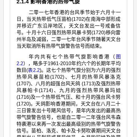
2.1.4 影响香港的热带气旋
二零一七年香港的台风季节始于六月十一
日，当天热带低气压苗柏(1702)在南海中部形成
并移近广东沿岸地区，天文台发出一号戒备信
号。十月十六日强烈热带风暴卡努(1720)移向雷
州半岛及减弱，二零一七年台风季节随著天文台
当天取消所有热带气旋警告信号而结束。
年内共有七个热带气旋影响香港（
图
2.2
），略多于1961-2010年约六个的长期年平均
数目(
表2.2
)。这七个热带气旋分别为六月的强烈
热带风暴苗柏(1702)、七月的热带风暴洛克
(1707)、八月的超强台风天鸽 (1713)及强烈热带
风暴帕卡(1714)、九月的强烈热带风暴玛娃
(1716)及一个热带低气压、和十月的强台风卡努
(1720)。天鸽影响香港期间，天文台在八月二十
三日曾发出十号飓风信号，是年内发出的最高热
带气旋警告信号，也是自二零一二年强台风韦森
特袭港以来再一次发出最高级别的热带气旋警告
信号。苗柏、洛克、帕卡及卡努吹袭期间天文台