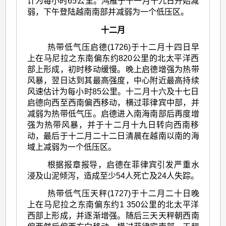
计为每小时65公里。鸿雁于十一月十九日开始减
弱，下午登陆越南南部并减弱为一个低压区。
十二月
热带低气压启德(1726)于十二月十四日早
上在马尼拉之东南偏东约820公里的北太平洋西
部上形成，初时移动缓慢。晚上启德增强为热带
风暴，翌日达到其最高强度，中心附近最高持续
风速估计为每小时85公里。十二月十六及十七日
启德向西至西南偏西移动，横过菲律宾中部，并
减弱为热带低气压。启德进入南海南部后再度增
强为热带风暴，并于十二月十九日转向西南移
动，最后于十二月二十二日清晨在越南以南的海
域上减弱为一个低压区。
根据报章报导，启德在菲律宾引发严重水
浸及山泥倾泻，造成至少54人死亡及24人失踪。
热带低气压天秤(1727)于十二月二十日晚
上在马尼拉之东南偏东约1 350公里的北太平洋
西部上形成，并逐渐增强。随后三天天秤朝西南