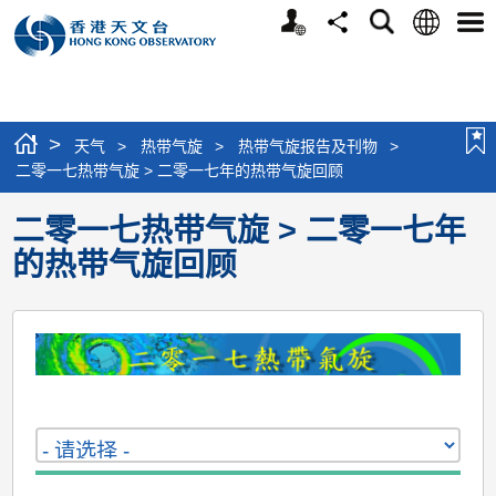
个
语
搜
分
选
人
言
寻
享
单
版
网
站
>
天气
>
热带气旋
>
热带气旋报告及刊物
>
二零一七热带气旋 > 二零一七年的热带气旋回顾
二零一七热带气旋 > 二零一七年
的热带气旋回顾