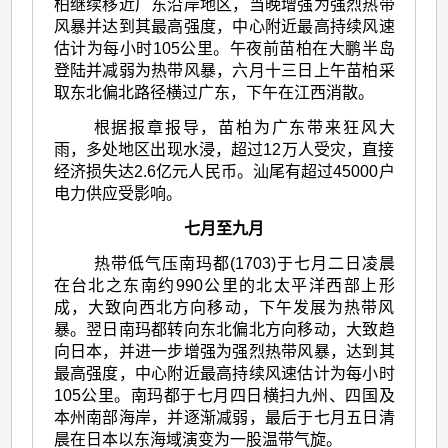
柏继续移近广东沿岸地区，当晚增强为强烈热带
风暴并达到其最高强度，中心附近最高持续风速
估计为每小时105公里。午夜前苗柏在大鹏半岛
登陆并减弱为热带风暴，六月十三日上午苗柏采
取东北偏北路径横过广东，下午在江西消散。
根据报章报导，苗柏为广东带来狂风大
雨，多处地区出现水浸，超过12万人受灾，直接
经济损失达2.6亿元人民币。汕尾有超过45000户
电力供应受影响。
七月至九月
热带低气压南玛都(1703)于七月二日凌晨
在台北之东南约990公里的北太平洋西部上形
成，大致向西北方向移动，下午发展为热带风
暴。翌日南玛都转向东北偏北方向移动，大致趋
向日本，并进一步增强为强烈热带风暴，达到其
最高强度，中心附近最高持续风速估计为每小时
105公里。南玛都于七月四日横扫九州、四国及
本州南部海岸，并逐渐减弱，最后于七月五日清
晨在日本以东海域演变为一股温带气旋。