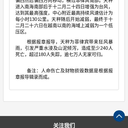
偏西然后偏西方向移动，横过菲律宾南部。天秤
进入南海南部后于十二月二十四日增强为台风，
达到其最高强度，中心附近最高持续风速估计为
每小时130公里。天秤随后开始减弱，最终于十
二月二十六日在越南以南的海域上减弱为一个低
压区。
根据报章报导，天秤为菲律宾带来狂风暴
雨，引发严重水浸及山泥倾泻，造成至少240人
死亡，超过180人失踪，逾七万人无家可归。
备注：人命伤亡及财物损毁数据是根据报
章报导辑录而成。
关注我们