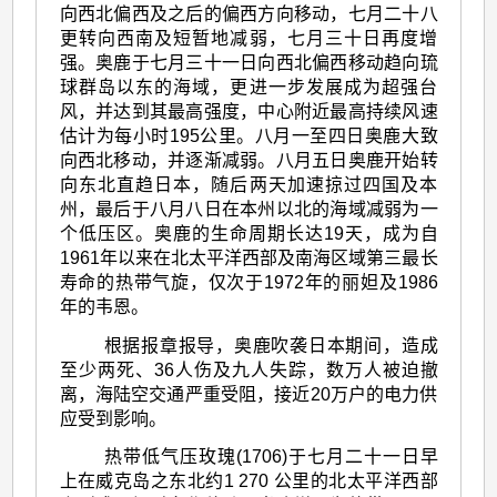
向西北偏西及之后的偏西方向移动，七月二十八
更转向西南及短暂地减弱，七月三十日再度增
强。奥鹿于七月三十一日向西北偏西移动趋向琉
球群岛以东的海域，更进一步发展成为超强台
风，并达到其最高强度，中心附近最高持续风速
估计为每小时195公里。八月一至四日奥鹿大致
向西北移动，并逐渐减弱。八月五日奥鹿开始转
向东北直趋日本，随后两天加速掠过四国及本
州，最后于八月八日在本州以北的海域减弱为一
个低压区。奥鹿的生命周期长达19天，成为自
1961年以来在北太平洋西部及南海区域第三最长
寿命的热带气旋，仅次于1972年的丽妲及1986
年的韦恩。
根据报章报导，奥鹿吹袭日本期间，造成
至少两死、36人伤及九人失踪，数万人被迫撤
离，海陆空交通严重受阻，接近20万户的电力供
应受到影响。
热带低气压玫瑰(1706)于七月二十一日早
上在威克岛之东北约1 270 公里的北太平洋西部