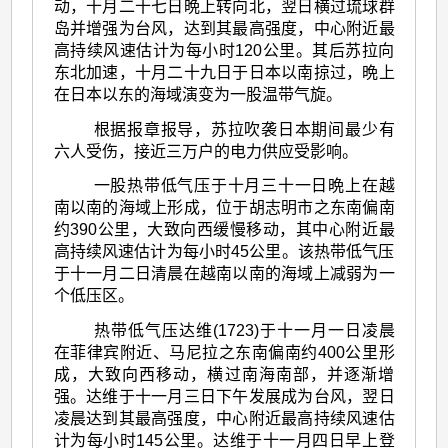
动，十月二十七日晩上转向北，翌日横过琉球群
岛并增强为台风，达到其最高强度，中心附近最
高持续风速估计为每小时120公里。其后苏拉向
东北加速，十月二十九日于日本以南掠过，晩上
在日本以东的海域演变为一股温带气旋。
根据报章报导，苏拉吹袭日本期间最少有
六人受伤，接近三万户的电力供应受影响。
一股热带低气压于十月三十一日晩上在越
南以南的海域上形成，位于胡志明市之东南偏南
约390公里，大致向西缓慢移动，其中心附近最
高持续风速估计为每小时45公里。该热带低气压
于十一月二日清晨在越南以南的海域上减弱为一
个低压区。
热带低气压达维(1723)于十一月一日凌晨
在菲律宾附近、马尼拉之东南偏南约400公里形
成，大致向西移动，横过南海南部，并逐渐增
强。达维于十一月三日下午发展成为台风，翌日
凌晨达到其最高强度，中心附近最高持续风速估
计为每小时145公里。达维于十一月四日早上登