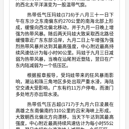
的西北太平洋演变为一股温带气旋。
热带低气压玛娃(1716)于八月三十一日下
午在东沙之东南偏东约270公里的南海北部上形
成，缓慢向西北偏北移动，并于九月一日晚上增
强为热带风暴。随后两天玛娃大致采取西北路径
缓慢靠近广东东部沿岸，九月二日上午增强为强
烈热带风暴并达到其最高强度，中心附近最高持
续风速估计为每小时90公里。玛娃于九月三日减
弱为热带风暴，当晚在汕尾附近登陆，翌日在广
东内陆减弱为一个低压区。
根据报章报导，受玛娃带来的狂风暴雨影
响，潮汕和珠三角地区多处出现严重水浸，海陆
空交通大受影响。广东有约11万户停电，而澳门
多处地方亦出现水浸。
热带低气压古超(1717)于九月六日凌晨在
高雄之东南偏南约310公里的吕宋海峡上形成，
大致朝西北偏北方向漂移，当天下午达到其最高
强度，中心附近最高持续风速估计为每小时55公