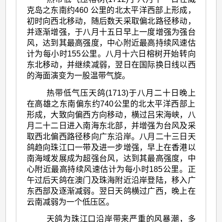
克岛之东南约460 公里的北太平洋西部上形成，
初时向西北移动，随后数天采取偏北路径移动，
并逐渐增强，于八月十五日早上一度增强为强台
风，达到其最高强度，中心附近最高持续风速估
计为每小时155公里。八月十六日榕树开始转向
东北移动，并继续减弱，翌日在国际换日线以西
的海面演变为一股温带气旋。
热带低气压天鸽(1713)于八月二十日晚上
在高雄之东南偏东约740公里的北太平洋西部上
形成，大致向偏西方向移动，横过吕宋海峡，八
月二十二日进入南海东北部，并增强为台风及采
取西北偏西路径移向广东沿岸。八月二十三日天
鸽趋向珠江口一带及进一步增强，早上在香港以
南海域发展成为超强台风，达到其最高强度，中
心附近最高持续风速估计为每小时185公里。正
午过后天鸽在澳门及珠海附近沿岸登陆，移入广
东西部及逐渐减弱。翌日天鸽横过广西，晚上在
云南减弱为一个低压区。
天鸽为珠江口沿岸带来严重的风暴潮，多