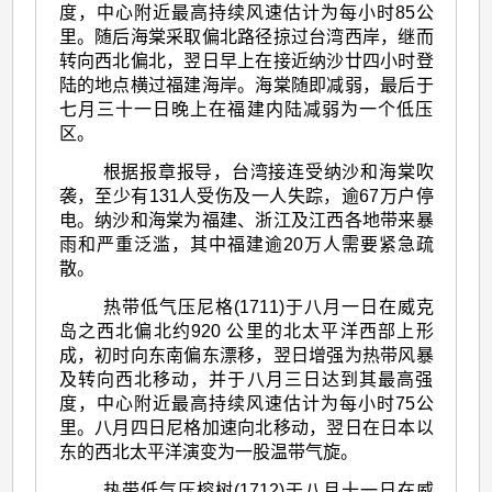
度，中心附近最高持续风速估计为每小时85公
里。随后海棠采取偏北路径掠过台湾西岸，继而
转向西北偏北，翌日早上在接近纳沙廿四小时登
陆的地点横过福建海岸。海棠随即减弱，最后于
七月三十一日晚上在福建内陆减弱为一个低压
区。
根据报章报导，台湾接连受纳沙和海棠吹
袭，至少有131人受伤及一人失踪，逾67万户停
电。纳沙和海棠为福建、浙江及江西各地带来暴
雨和严重泛滥，其中福建逾20万人需要紧急疏
散。
热带低气压尼格(1711)于八月一日在威克
岛之西北偏北约920 公里的北太平洋西部上形
成，初时向东南偏东漂移，翌日增强为热带风暴
及转向西北移动，并于八月三日达到其最高强
度，中心附近最高持续风速估计为每小时75公
里。八月四日尼格加速向北移动，翌日在日本以
东的西北太平洋演变为一股温带气旋。
热带低气压榕树(1712)于八月十一日在威