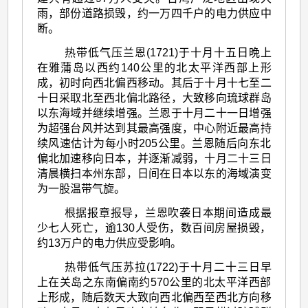
雨，部份道路损毁，约一万四千户的电力供应中
断。
热带低气压兰恩(1721)于十月十五日晩上
在雅蒲岛以西约140公里的北太平洋西部上形
成，初时向西北偏西移动。其后于十月十七至二
十日采取北至西北偏北路径，大致移向琉球群岛
以东海域并继续增强。兰恩于十月二十一日增强
为超强台风并达到其最高强度，中心附近最高持
续风速估计为每小时205公里。兰恩随后向东北
偏北加速移向日本，并逐渐减弱，十月二十三日
清晨横扫本州东部，日间在日本以东的海域演变
为一股温带气旋。
根据报章报导，兰恩吹袭日本期间造成最
少七人死亡，逾130人受伤，数百间房屋损毁，
约13万户的电力供应受影响。
热带低气压苏拉(1722)于十月二十三日早
上在关岛之东南偏南约570公里的北太平洋西部
上形成，随后数天大致向西北偏西至西北方向移