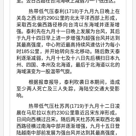
里。翌日古超在台湾海峡上减弱为一个低压区。
热带低气压泰利(1718)于九月九日晩上在
关岛之西北约290公里的北太平洋西部上形成，
采取西北偏西路径移向台湾以东海域并逐渐增
强。泰利先在九月十一日晩上发展为台风，其后
于九月十四日早上进一步增强为超强台风并达到
其最高强度，中心附近最高持续风速估计为每小
时185公里，并开始转向东北移动。随后数天泰
利逐渐减弱，九月十七及十八日先后横扫日本九
州、四国、本州及北海道，最后于北海道以北的
海域演变为一股温带气旋。
根据报章报导，泰利吹袭日本期间，造成
至少两人死亡及三人失踪，海陆空交通大受影
响。
热带低气压杜苏芮(1719)于九月十二日凌
晨在马尼拉以东约230公里靠近吕宋东岸形成，
日间向西横过吕宋。随后两天杜苏芮采取西北偏
西路径横过南海中部并逐渐增强，九月十五日登
陆越南中部前发展为强台风并达到其最高强度，