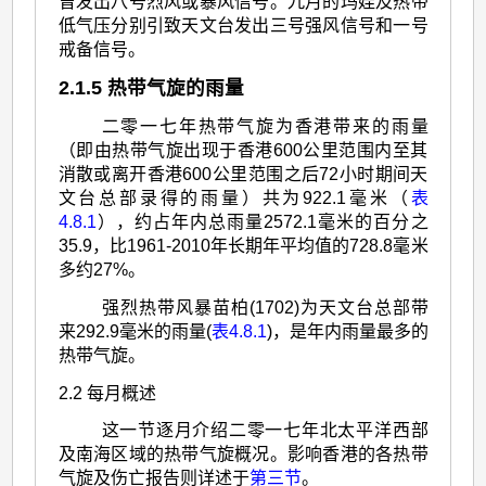
曾发出八号烈风或暴风信号。九月的玛娃及热带
低气压分别引致天文台发出三号强风信号和一号
戒备信号。
2.1.5 热带气旋的雨量
二零一七年热带气旋为香港带来的雨量
（即由热带气旋出现于香港600公里范围内至其
消散或离开香港600公里范围之后72小时期间天
文台总部录得的雨量）共为922.1毫米（
表
4.8.1
），约占年内总雨量2572.1毫米的百分之
35.9，比1961-2010年长期年平均值的728.8毫米
多约27%。
强烈热带风暴苗柏(1702)为天文台总部带
来292.9毫米的雨量(
表4.8.1
)，是年内雨量最多的
热带气旋。
2.2 每月概述
这一节逐月介绍二零一七年北太平洋西部
及南海区域的热带气旋概况。影响香港的各热带
气旋及伤亡报告则详述于
第三节
。