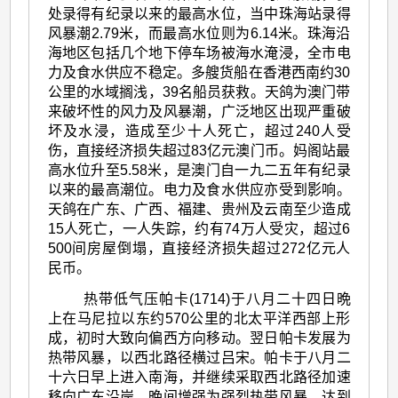
处录得有纪录以来的最高水位，当中珠海站录得
风暴潮2.79米，而最高水位则为6.14米。珠海沿
海地区包括几个地下停车场被海水淹浸，全市电
力及食水供应不稳定。多艘货船在香港西南约30
公里的水域搁浅，39名船员获救。天鸽为澳门带
来破坏性的风力及风暴潮，广泛地区出现严重破
坏及水浸，造成至少十人死亡，超过240人受
伤，直接经济损失超过83亿元澳门币。妈阁站最
高水位升至5.58米，是澳门自一九二五年有纪录
以来的最高潮位。电力及食水供应亦受到影响。
天鸽在广东、广西、福建、贵州及云南至少造成
15人死亡，一人失踪，约有74万人受灾，超过6
500间房屋倒塌，直接经济损失超过272亿元人
民币。
热带低气压帕卡(1714)于八月二十四日晩
上在马尼拉以东约570公里的北太平洋西部上形
成，初时大致向偏西方向移动。翌日帕卡发展为
热带风暴，以西北路径横过吕宋。帕卡于八月二
十六日早上进入南海，并继续采取西北路径加速
移向广东沿岸，晩间增强为强烈热带风暴，达到