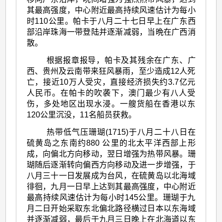
其最高强度，中心附近最高持续风速估计为每小
时110公里。帕卡于八月二十七日早上在广东西
部沿岸珠海一带登陆并逐渐减弱，当晩在广西消
散。
根据报章报导，帕卡及其残余在广东、广
西、贵州及云南带来狂风暴雨，至少造成12人死
亡，接近10万人受灾，直接经济损失约3.7亿元
人民币。在帕卡的吹袭下，澳门最少有八人受
伤，多处地区出现水浸。一艘货船在香港以东
120公里沉没，11名船员获救。
热带低气压珊瑚(1715)于八月二十八日在
硫黄岛之东南约880 公里的北太平洋西部上形
成，向偏北方向移动，翌日增强为热带风暴。珊
瑚随后逐渐转向偏西方向移动及进一步增强，于
八月三十一日发展成为台风，在硫黄岛以北海域
徘徊，九月一日早上达到其最高强度，中心附近
最高持续风速估计为每小时145公里。珊瑚于九
月二日开始采取东北偏北路径横过日本以东海域
并逐渐减弱，最后于九月三日晚上在北海道以东