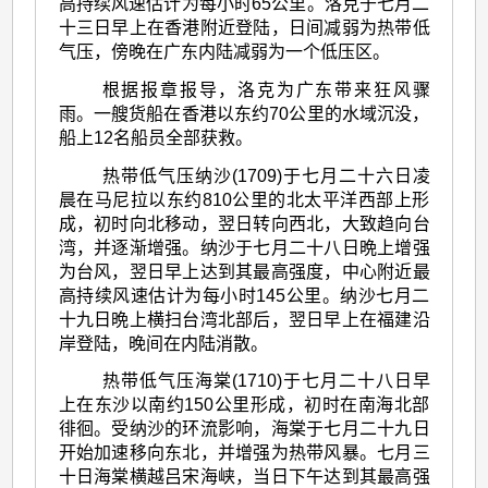
高持续风速估计为每小时65公里。洛克于七月二
十三日早上在香港附近登陆，日间减弱为热带低
气压，傍晚在广东内陆减弱为一个低压区。
根据报章报导，洛克为广东带来狂风骤
雨。一艘货船在香港以东约70公里的水域沉没，
船上12名船员全部获救。
热带低气压纳沙(1709)于七月二十六日凌
晨在马尼拉以东约810公里的北太平洋西部上形
成，初时向北移动，翌日转向西北，大致趋向台
湾，并逐渐增强。纳沙于七月二十八日晩上增强
为台风，翌日早上达到其最高强度，中心附近最
高持续风速估计为每小时145公里。纳沙七月二
十九日晩上横扫台湾北部后，翌日早上在福建沿
岸登陆，晚间在内陆消散。
热带低气压海棠(1710)于七月二十八日早
上在东沙以南约150公里形成，初时在南海北部
徘徊。受纳沙的环流影响，海棠于七月二十九日
开始加速移向东北，并增强为热带风暴。七月三
十日海棠横越吕宋海峡，当日下午达到其最高强