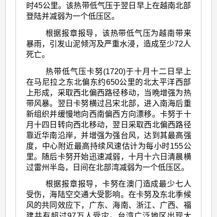
时45公里。该热带低气压于翌日早上在越南北部
登陆并减弱为一个低压区。
根据报章报导，该热带低气压为越南带来
暴雨，引发山泥倾泻及严重水浸，造成至少72人
死亡。
热带低气压卡努(1720)于十月十二日早上
在马尼拉之东北偏东约650公里的北太平洋西部
上形成，采取西北偏西路径移动，当晩增强为热
带风暴。翌日卡努横过吕宋北部，进入南海后重
新组织并缓慢地向西南偏西方向漂移。卡努于十
月十四日转向西北移动，翌日采取西北偏西路径
靠近华南沿岸，并增强为强台风，达到其最高强
度，中心附近最高持续风速估计为每小时155公
里。随后卡努开始迅速减弱，十月十六日清晨横
过雷州半岛，日间在北部湾减弱为一个低压区。
根据报章报导，卡努在澳门造成最少七人
受伤，海陆空交通大受影响。在卡努及东北季候
风的共同效应下，广东、海南、浙江、广西、福
建共有超过97万人受灾。台湾广泛地区出现大