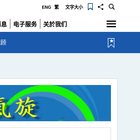
ENG
繁
文字大小
选
消息
电子服务
关於我们
单
展
展
开
开
回顾