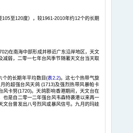
至120度），较1961-2010年约12个的长期
702)在南海中部形成并移近广东沿岸地区，天文
岛及减弱，二零一七年台风季节随著天文台当天取
年约六个的长期年平均数目(
表2.2
)。这七个热带气旋
八月的超强台风天鸽 (1713)及强烈热带风暴帕卡
强台风卡努(1720)。天鸽影响香港期间，天文台在
，也是自二零一二年强台风韦森特袭港以来再一
天文台曾发出八号烈风或暴风信号。九月的玛娃