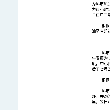
为热带风
为每小时
午在江西
根据
汕尾有超过
热带
午发展为
度，中心
后于七月
根据
热带
部，并逐
里。翌日