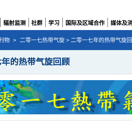
辐射监测
社群
学习
国际及区域合作
媒体及
展
展
展
展
展
开
开
开
开
开
刊物
>
二零一七热带气旋 > 二零一七年的热带气旋
七年的热带气旋回顾