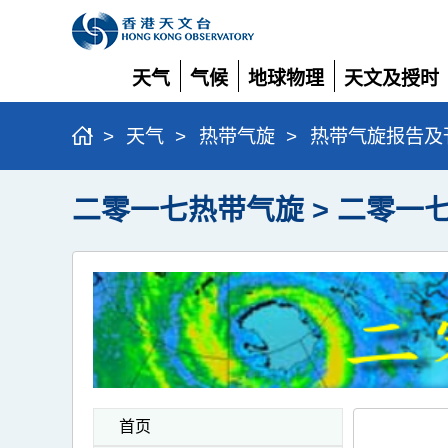
天气
气候
地球物理
天文及授时
展
展
展
展
开
开
开
开
>
天气
>
热带气旋
>
热带气旋报告及
二零一七热带气旋 > 二零一
首页