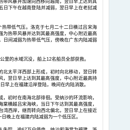
热带风暴并加速向西移向越南，翌日早上达到其
十五日下午在越南登陆并减弱，翌日早上在老挝减
一个热带低气压。洛克于七月二十二日横过吕宋海
强为热带风暴并达到其最高强度，中心附近最高
陆，日间减弱为热带低气压，傍晚在广东内陆减弱
公里的水域沉没，船上12名船员全部获救。
公里的北太平洋西部上形成，初时向北移动，翌日转
风，翌日早上达到其最高强度，中心附近最高持
翌日早上在福建沿岸登陆，晚间在内陆消散。
里形成，初时在南海北部徘徊。受纳沙的环流影响，
海棠横越吕宋海峡，当日下午达到其最高强度，
过台湾西岸，继而转向西北偏北，翌日早上在接近
一日晚上在福建内陆减弱为一个低压区。
人失踪，逾67万户停电。纳沙和海棠为福建、浙