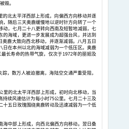
屋被毁。
0公里的北太平洋西部上形成，向偏西方向移动并逐
响，随后三天奥鹿缓慢地以逆时针方向转了一个
移动，七月二十八更转向西南及短暂地减弱，七
东的海域，更进一步发展成为超强台风，并达到
四日奥鹿大致向西北移动，并逐渐减弱。八月五日
八日在本州以北的海域减弱为一个低压区。奥鹿
三最长寿命的热带气旋，仅次于1972年的丽妲及
失踪，数万人被迫撤离，海陆空交通严重受阻，
70 公里的北太平洋西部上形成，初时向北移动，当
高持续风速估计为每小时75公里。七月二十三及
二十五日玫瑰围绕奥鹿转动及迅速减弱为一个低
里的南海中部上形成，向西北偏西方向移动。翌日桑