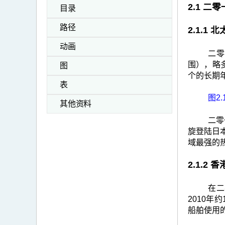
2.1 
目录
路径
2.1.
动画
二零
围），略多
图
个的长期
表
图2.
其他资料
二零
旋登陆日本
域最强的
2.1.2
在二
2010年
船舶使用