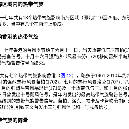
 南海区域内的热带气旋
一七年共有18个热带气旋影响南海区域（即北纬10至25度、东经105
目多，当中有八个在南海上形成。
 影响香港的热带气旋
一七年香港的台风季节始于六月十一日，当天热带低气压苗柏(1
号戒备信号。十月十六日强烈热带风暴卡努(1720)移向雷州半
带气旋警告信号而结束。
共有七个热带气旋影响香港（
图2.2
），略多于1961-2010
的强烈热带风暴苗柏(1702)、七月的热带风暴洛克(1707)、
)、九月的强烈热带风暴玛娃(1716)及一个热带低气压、和十月的
三日曾发出十号飓风信号，是年内发出的最高热带气旋警告信号
高级别的热带气旋警告信号。苗柏、洛克、帕卡及卡努吹袭期间
气压分别引致天文台发出三号强风信号和一号戒备信号。
 热带气旋的雨量