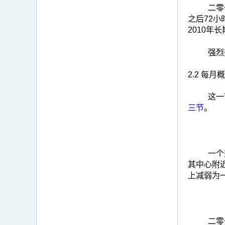
二零
之后72小
2010年
强烈
2.2 每月
这一
三节
。
一个
其中心附
上减弱为
二零