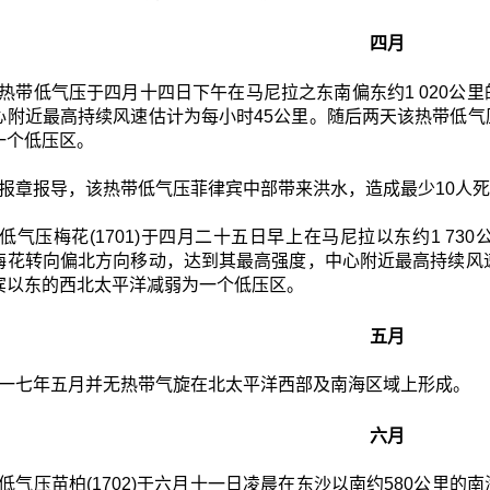
四月
热带低气压于四月十四日下午在马尼拉之东南偏东约1 020公
心附近最高持续风速估计为每小时45公里。随后两天该热带低
一个低压区。
报章报导，该热带低气压菲律宾中部带来洪水，造成最少10人
低气压梅花(1701)于四月二十五日早上在马尼拉以东约1 7
梅花转向偏北方向移动，达到其最高强度，中心附近最高持续风
宾以东的西北太平洋减弱为一个低压区。
五月
一七年五月并无热带气旋在北太平洋西部及南海区域上形成。
六月
低气压苗柏(1702)于六月十一日凌晨在东沙以南约580公里