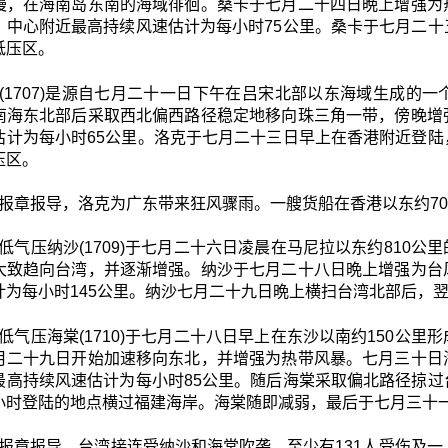
慢，在海南岛东南的海域徘徊。桑卡于七月二十四日晩上增强为
，中心附近最高持续风速估计为每小时75公里。桑卡于七月二
低压区。
(1707)是源自七月二十一日下午在吕宋北部以东海域生成的
南海东北部后采取西北偏西路径稳定地移向珠三角一带，傍晚增
估计为每小时65公里。洛克于七月二十三日早上在香港附近登
压区。
报章报导，洛克为广东带来狂风骤雨。一艘货船在香港以东约70
低气压纳沙(1709)于七月二十六日凌晨在马尼拉以东约810
大致趋向台湾，并逐渐增强。纳沙于七月二十八日晩上增强为台
计为每小时145公里。纳沙七月二十九日晩上横扫台湾北部后，
低气压海棠(1710)于七月二十八日早上在东沙以南约150公
月二十九日开始加速移向东北，并增强为热带风暴。七月三十日
最高持续风速估计为每小时85公里。随后海棠采取偏北路径掠
小时登陆的地点横过福建海岸。海棠随即减弱，最后于七月三十
报章报导，台湾接连受纳沙和海棠吹袭，至少有131人受伤及一