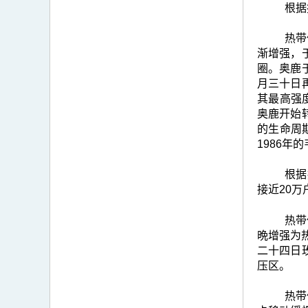
根据
热带
渐增强，
圈。奥鹿
月三十日
其最高强
奥鹿开始
的生命周
1986年
根据
接近20
热带
晩增强为
二十四日
压区。
热带