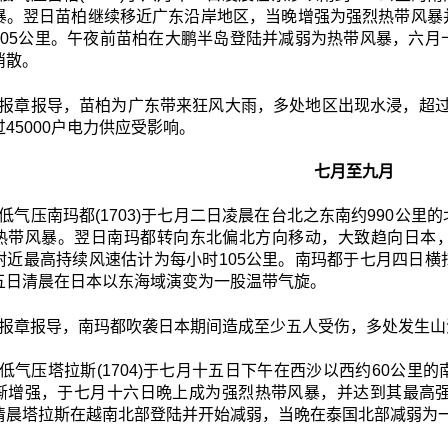
暴。翌日苗柏继续移近广东沿岸地区，当晚增强为强烈热带风暴
105公里。午夜前苗柏在大鹏半岛登陆并减弱为热带风暴，六
消散。
报章报导，苗柏为广东带来狂风大雨，多处地区出现水浸，超过1
45000户电力供应受影响。
七月至九月
低气压南玛都(1703)于七月二日凌晨在台北之东南约990公
热带风暴。翌日南玛都转向东北偏北方向移动，大致趋向日本
附近最高持续风速估计为每小时105公里。南玛都于七月四日
五日清晨在日本以东海域演变为一股温带气旋。
报章报导，南玛都吹袭日本期间造成至少五人受伤，多处发生山
低气压塔拉斯(1704)于七月十五日下午在西沙以西约60公
渐增强，于七月十六日晩上成为强烈热带风暴，并达到其最高强
清晨塔拉斯在越南北部登陆并开始减弱，当晩在泰国北部减弱为