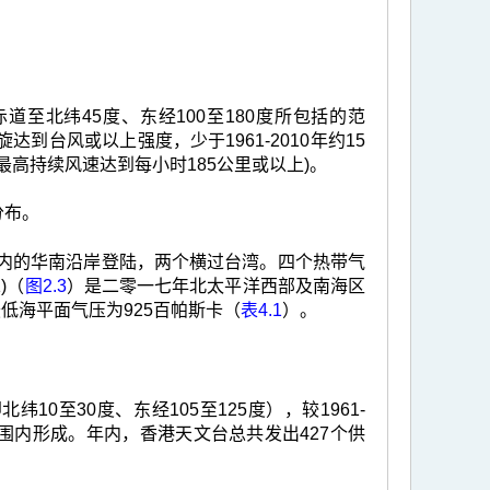
至北纬45度、东经100至180度所包括的范
达到台风或以上强度，少于1961-2010年约15
高持续风速达到每小时185公里或以上)。
分布。
里内的华南沿岸登陆，两个横过台湾。四个热带气
)（
图2.3
）是二零一七年北太平洋西部及南海区
低海平面气压为925百帕斯卡（
表4.1
）。
0至30度、东经105至125度），较1961-
围内形成。年内，香港天文台总共发出427个供