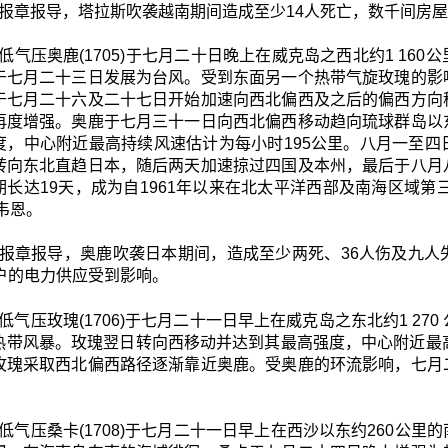
报章报导，塔拉斯吹袭越南期间造成至少14人死亡，数千间房
低气压奥鹿(1705)于七月二十日晚上在威克岛之西北约1 16
于七月二十三日发展为台风。受到东面另一个热带气旋玫瑰的影
于七月二十六及二十七日开始加速向西北偏西及之后的偏西方向
再度增强。奥鹿于七月三十一日向西北偏西移动趋向琉球群岛以
度，中心附近最高持续风速估计为每小时195公里。八月一至
转向东北直趋日本，随后两天加速掠过四国及本州，最后于八月
期长达19天，成为自1961年以来在北太平洋西部及南海区域第
的韦恩。
报章报导，奥鹿吹袭日本期间，造成至少两死、36人伤及九人
万户的电力供应受到影响。
低气压玫瑰(1706)于七月二十一日早上在威克岛之东北约1 2
热带风暴。玫瑰翌日转向西移动并达到其最高强度，中心附近最
玫瑰采取西北偏西路径逐渐靠近奥鹿。受奥鹿的环流影响，七月
低气压桑卡(1708)于七月二十一日早上在西沙以东约260公