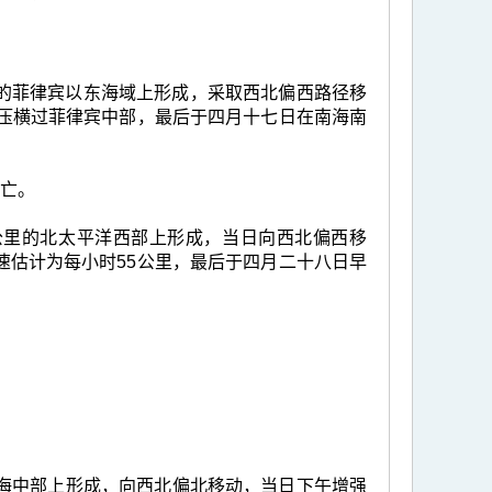
里的菲律宾以东海域上形成，采取西北偏西路径移
气压横过菲律宾中部，最后于四月十七日在南海南
死亡。
30公里的北太平洋西部上形成，当日向西北偏西移
速估计为每小时55公里，最后于四月二十八日早
的南海中部上形成，向西北偏北移动，当日下午增强