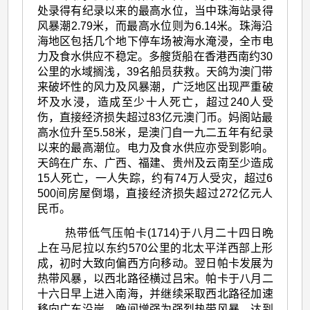
处录得有纪录以来的最高水位，当中珠海站录得
风暴潮2.79米，而最高水位则为6.14米。珠海沿
海地区包括几个地下停车场被海水淹浸，全市电
力及食水供应不稳定。多艘货船在香港西南约30
公里的水域搁浅，39名船员获救。天鸽为澳门带
来破坏性的风力及风暴潮，广泛地区出现严重破
坏及水浸，造成至少十人死亡，超过240人受
伤，直接经济损失超过83亿元澳门币。妈阁站最
高水位升至5.58米，是澳门自一九二五年有纪录
以来的最高潮位。电力及食水供应亦受到影响。
天鸽在广东、广西、福建、贵州及云南至少造成
15人死亡，一人失踪，约有74万人受灾，超过6
500间房屋倒塌，直接经济损失超过272亿元人
民币。
热带低气压帕卡(1714)于八月二十四日晩
上在马尼拉以东约570公里的北太平洋西部上形
成，初时大致向偏西方向移动。翌日帕卡发展为
热带风暴，以西北路径横过吕宋。帕卡于八月二
十六日早上进入南海，并继续采取西北路径加速
移向广东沿岸，晩间增强为强烈热带风暴，达到