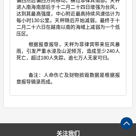
偏西然后偏西方向移动，横过菲律宾南部。天秤
进入南海南部后于十二月二十四日增强为台风，
达到其最高强度，中心附近最高持续风速估计为
每小时130公里。天秤随后开始减弱，最终于十
二月二十六日在越南以南的海域上减弱为一个低
压区。
根据报章报导，天秤为菲律宾带来狂风暴
雨，引发严重水浸及山泥倾泻，造成至少240人
死亡，超过180人失踪，逾七万人无家可归。
备注：人命伤亡及财物损毁数据是根据报
章报导辑录而成。
关注我们