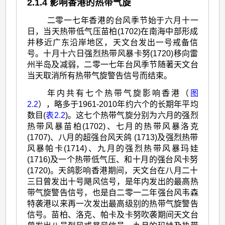
2.1.4 影响香港的热带气旋
二零一七年香港的台风季节始于六月十一
日，当天热带低气压苗柏(1702)在南海中部形成
并移近广东沿岸地区，天文台发出一号戒备信
号。十月十六日强烈热带风暴卡努(1720)移向雷
州半岛及减弱，二零一七年台风季节随著天文台
当天取消所有热带气旋警告信号而结束。
年内共有七个热带气旋影响香港（
图
2.2
），略多于1961-2010年约六个的长期年平均
数目(
表2.2
)。这七个热带气旋分别为六月的强烈
热带风暴苗柏(1702)、七月的热带风暴洛克
(1707)、八月的超强台风天鸽 (1713)及强烈热带
风暴帕卡(1714)、九月的强烈热带风暴玛娃
(1716)及一个热带低气压、和十月的强台风卡努
(1720)。天鸽影响香港期间，天文台在八月二十
三日曾发出十号飓风信号，是年内发出的最高热
带气旋警告信号，也是自二零一二年强台风韦森
特袭港以来再一次发出最高级别的热带气旋警告
信号。苗柏、洛克、帕卡及卡努吹袭期间天文台