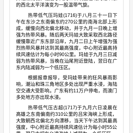
的西北太平洋演变为一股温带气旋。
热带低气压玛娃(1716)于八月三十一日下
午在东沙之东南偏东约270公里的南海北部上形
成，缓慢向西北偏北移动，并于九月一日晚上增
强为热带风暴。随后两天玛娃大致采取西北路径
缓慢靠近广东东部沿岸，九月二日上午增强为强
烈热带风暴并达到其最高强度，中心附近最高持
续风速估计为每小时90公里。玛娃于九月三日减
弱为热带风暴，当晚在汕尾附近登陆，翌日在广
东内陆减弱为一个低压区。
根据报章报导，受玛娃带来的狂风暴雨影
响，潮汕和珠三角地区多处出现严重水浸，海陆
空交通大受影响。广东有约11万户停电，而澳门
多处地方亦出现水浸。
热带低气压古超(1717)于九月六日凌晨在
高雄之东南偏南约310公里的吕宋海峡上形成，
大致朝西北偏北方向漂移，当天下午达到其最高
强度，中心附近最高持续风速估计为每小时55公