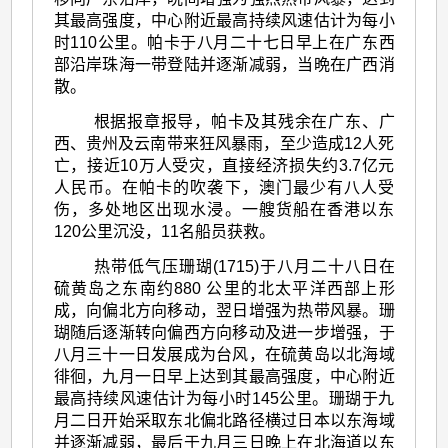
其最高强度，中心附近最高持续风速估计为每小
时110公里。帕卡于八月二十七日早上在广东西
部沿岸珠海一带登陆并逐渐减弱，当晩在广西消
散。
根据报章报导，帕卡及其残余在广东、广
西、贵州及云南带来狂风暴雨，至少造成12人死
亡，接近10万人受灾，直接经济损失约3.7亿元
人民币。在帕卡的吹袭下，澳门最少有八人受
伤，多处地区出现水浸。一艘货船在香港以东
120公里沉没，11名船员获救。
热带低气压珊瑚(1715)于八月二十八日在
硫黄岛之东南约880 公里的北太平洋西部上形
成，向偏北方向移动，翌日增强为热带风暴。珊
瑚随后逐渐转向偏西方向移动及进一步增强，于
八月三十一日发展成为台风，在硫黄岛以北海域
徘徊，九月一日早上达到其最高强度，中心附近
最高持续风速估计为每小时145公里。珊瑚于九
月二日开始采取东北偏北路径横过日本以东海域
并逐渐减弱，最后于九月三日晚上在北海道以东