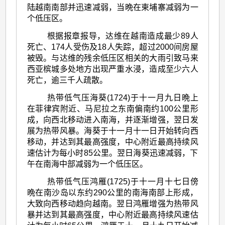
陆越南南部并迅速减弱，当晩在柬埔寨减弱为一
个低压区。
根据报章报导，达维在越南造成最少89人
死亡、174人受伤及18人失踪，超过2000间房屋
被毁。与达维的残余低压区相关的大雨引致马来
西亚槟城多处地方出现严重水浸，造成至少六人
死亡，逾三千人疏散。
热带低气压海葵(1724)于十一月九日晩上
在菲律宾附近、马尼拉之东南偏南约100公里形
成，向西北移动进入南海，并逐渐增强，翌日发
展为热带风暴。海葵于十一月十一日开始转向西
移动，并达到其最高强度，中心附近最高持续风
速估计为每小时85公里。翌日海葵迅速减弱，下
午在南海中部减弱为一个低压区。
热带低气压鸿雁(1725)于十一月十七日傍
晩在南沙岛以东约290公里的南海南部上形成，
大致向西移动趋向越南。翌日鸿雁增强为热带风
暴并达到其最高强度，中心附近最高持续风速估