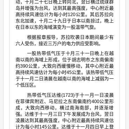
动，十月二十七日晩上转向北，翌日横过琉球群
岛并增强为台风，达到其最高强度，中心附近最
高持续风速估计为每小时120公里。其后苏拉向
东北加速，十月二十九日于日本以南掠过，晩上
在日本以东的海域演变为一股温带气旋。
根据报章报导，苏拉吹袭日本期间最少有
六人受伤，接近三万户的电力供应受影响。
一股热带低气压于十月三十一日晩上在越
南以南的海域上形成，位于胡志明市之东南偏南
约390公里，大致向西缓慢移动，其中心附近最
高持续风速估计为每小时45公里。该热带低气压
于十一月二日清晨在越南以南的海域上减弱为一
个低压区。
热带低气压达维(1723)于十一月一日凌晨
在菲律宾附近、马尼拉之东南偏南约400公里形
成，大致向西移动，横过南海南部，并逐渐增
强。达维于十一月三日下午发展成为台风，翌日
凌晨达到其最高强度，中心附近最高持续风速估
计为每小时145公里。达维于十一月四日早上登