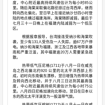
度，中心附近最高持续风速估计为每小时85公
里。随后海棠采取偏北路径掠过台湾西岸，继而
转向西北偏北，翌日早上在接近纳沙廿四小时登
陆的地点横过福建海岸。海棠随即减弱，最后于
七月三十一日晚上在福建内陆减弱为一个低压
区。
根据报章报导，台湾接连受纳沙和海棠吹
袭，至少有131人受伤及一人失踪，逾67万户停
电。纳沙和海棠为福建、浙江及江西各地带来暴
雨和严重泛滥，其中福建逾20万人需要紧急疏
散。
热带低气压尼格(1711)于八月一日在威克
岛之西北偏北约920 公里的北太平洋西部上形
成，初时向东南偏东漂移，翌日增强为热带风暴
及转向西北移动，并于八月三日达到其最高强
度，中心附近最高持续风速估计为每小时75公
里。八月四日尼格加速向北移动，翌日在日本以
东的西北太平洋演变为一股温带气旋。
热带低气压榕树(1712)于八月十一日在威