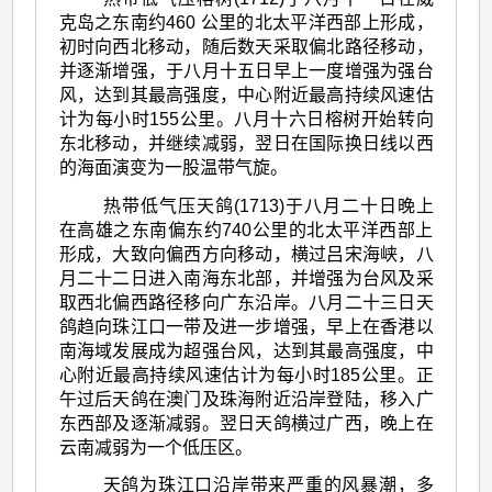
克岛之东南约460 公里的北太平洋西部上形成，
初时向西北移动，随后数天采取偏北路径移动，
并逐渐增强，于八月十五日早上一度增强为强台
风，达到其最高强度，中心附近最高持续风速估
计为每小时155公里。八月十六日榕树开始转向
东北移动，并继续减弱，翌日在国际换日线以西
的海面演变为一股温带气旋。
热带低气压天鸽(1713)于八月二十日晚上
在高雄之东南偏东约740公里的北太平洋西部上
形成，大致向偏西方向移动，横过吕宋海峡，八
月二十二日进入南海东北部，并增强为台风及采
取西北偏西路径移向广东沿岸。八月二十三日天
鸽趋向珠江口一带及进一步增强，早上在香港以
南海域发展成为超强台风，达到其最高强度，中
心附近最高持续风速估计为每小时185公里。正
午过后天鸽在澳门及珠海附近沿岸登陆，移入广
东西部及逐渐减弱。翌日天鸽横过广西，晚上在
云南减弱为一个低压区。
天鸽为珠江口沿岸带来严重的风暴潮，多