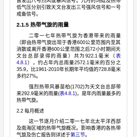
曾发出八号烈风或暴风信号。九月的玛娃及热带
低气压分别引致天文台发出三号强风信号和一号
戒备信号。
2.1.5 热带气旋的雨量
二零一七年热带气旋为香港带来的雨量
（即由热带气旋出现于香港600公里范围内至其
消散或离开香港600公里范围之后72小时期间天
文台总部录得的雨量）共为922.1毫米（
表
4.8.1
），约占年内总雨量2572.1毫米的百分之
35.9，比1961-2010年长期年平均值的728.8毫米
多约27%。
强烈热带风暴苗柏(1702)为天文台总部带
来292.9毫米的雨量(
表4.8.1
)，是年内雨量最多的
热带气旋。
2.2 每月概述
这一节逐月介绍二零一七年北太平洋西部
及南海区域的热带气旋概况。影响香港的各热带
气旋及伤亡报告则详述于
第三节
。