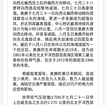
向西北偏西及之后的偏西方向移动，七月二十八
更转向西南及短暂地减弱，七月三十日再度增
强。奥鹿于七月三十一日向西北偏西移动趋向琉
球群岛以东的海域，更进一步发展成为超强台
风，并达到其最高强度，中心附近最高持续风速
估计为每小时195公里。八月一至四日奥鹿大致
向西北移动，并逐渐减弱。八月五日奥鹿开始转
向东北直趋日本，随后两天加速掠过四国及本
州，最后于八月八日在本州以北的海域减弱为一
个低压区。奥鹿的生命周期长达19天，成为自
1961年以来在北太平洋西部及南海区域第三最长
寿命的热带气旋，仅次于1972年的丽妲及1986
年的韦恩。
根据报章报导，奥鹿吹袭日本期间，造成
至少两死、36人伤及九人失踪，数万人被迫撤
离，海陆空交通严重受阻，接近20万户的电力供
应受到影响。
热带低气压玫瑰(1706)于七月二十一日早
上在威克岛之东北约1 270 公里的北太平洋西部