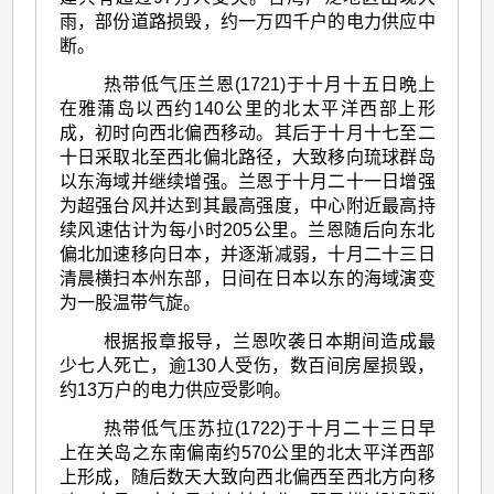
雨，部份道路损毁，约一万四千户的电力供应中
断。
热带低气压兰恩(1721)于十月十五日晩上
在雅蒲岛以西约140公里的北太平洋西部上形
成，初时向西北偏西移动。其后于十月十七至二
十日采取北至西北偏北路径，大致移向琉球群岛
以东海域并继续增强。兰恩于十月二十一日增强
为超强台风并达到其最高强度，中心附近最高持
续风速估计为每小时205公里。兰恩随后向东北
偏北加速移向日本，并逐渐减弱，十月二十三日
清晨横扫本州东部，日间在日本以东的海域演变
为一股温带气旋。
根据报章报导，兰恩吹袭日本期间造成最
少七人死亡，逾130人受伤，数百间房屋损毁，
约13万户的电力供应受影响。
热带低气压苏拉(1722)于十月二十三日早
上在关岛之东南偏南约570公里的北太平洋西部
上形成，随后数天大致向西北偏西至西北方向移