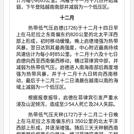
计为每小时65公里。鸿雁于十一月十九日开始减
弱，下午登陆越南南部并减弱为一个低压区。
十二月
热带低气压启德(1726)于十二月十四日早
上在马尼拉之东南偏东约820公里的北太平洋西
部上形成，初时移动缓慢。晚上启德增强为热带
风暴，翌日达到其最高强度，中心附近最高持续
风速估计为每小时85公里。十二月十六及十七日
启德向西至西南偏西移动，横过菲律宾中部，并
减弱为热带低气压。启德进入南海南部后再度增
强为热带风暴，并于十二月十九日转向西南移
动，最后于十二月二十二日清晨在越南以南的海
域上减弱为一个低压区。
根据报章报导，启德在菲律宾引发严重水
浸及山泥倾泻，造成至少54人死亡及24人失踪。
热带低气压天秤(1727)于十二月二十日晚
上在马尼拉之东南偏东约1 350公里的北太平洋
西部上形成，并逐渐增强。随后三天天秤朝西南