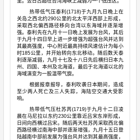
里。翌日古超在台湾海峡上减弱为一个低压区。
热带低气压泰利(1718)于九月九日晩上在
关岛之西北约290公里的北太平洋西部上形成，
采取西北偏西路径移向台湾以东海域并逐渐增
强。泰利先在九月十一日晩上发展为台风，其后
于九月十四日早上进一步增强为超强台风并达到
其最高强度，中心附近最高持续风速估计为每小
时185公里，并开始转向东北移动。随后数天泰
利逐渐减弱，九月十七及十八日先后横扫日本九
州、四国、本州及北海道，最后于北海道以北的
海域演变为一股温带气旋。
根据报章报导，泰利吹袭日本期间，造成
至少两人死亡及三人失踪，海陆空交通大受影
响。
热带低气压杜苏芮(1719)于九月十二日凌
晨在马尼拉以东约230公里靠近吕宋东岸形成，
日间向西横过吕宋。随后两天杜苏芮采取西北偏
西路径横过南海中部并逐渐增强，九月十五日登
陆越南中部前发展为强台风并达到其最高强度，