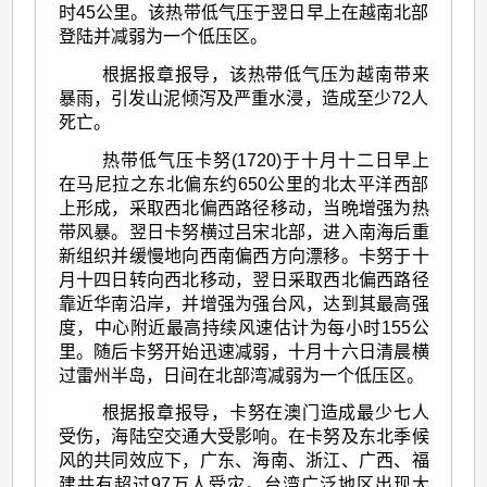
时45公里。该热带低气压于翌日早上在越南北部
登陆并减弱为一个低压区。
根据报章报导，该热带低气压为越南带来
暴雨，引发山泥倾泻及严重水浸，造成至少72人
死亡。
热带低气压卡努(1720)于十月十二日早上
在马尼拉之东北偏东约650公里的北太平洋西部
上形成，采取西北偏西路径移动，当晩增强为热
带风暴。翌日卡努横过吕宋北部，进入南海后重
新组织并缓慢地向西南偏西方向漂移。卡努于十
月十四日转向西北移动，翌日采取西北偏西路径
靠近华南沿岸，并增强为强台风，达到其最高强
度，中心附近最高持续风速估计为每小时155公
里。随后卡努开始迅速减弱，十月十六日清晨横
过雷州半岛，日间在北部湾减弱为一个低压区。
根据报章报导，卡努在澳门造成最少七人
受伤，海陆空交通大受影响。在卡努及东北季候
风的共同效应下，广东、海南、浙江、广西、福
建共有超过97万人受灾。台湾广泛地区出现大