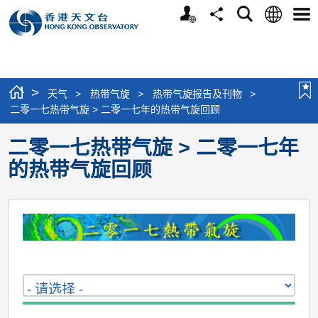
个
语
搜
分
选
人
言
寻
享
单
版
网
站
>
天气
>
热带气旋
>
热带气旋报告及刊物
>
二零一七热带气旋 > 二零一七年的热带气旋回顾
二零一七热带气旋 > 二零一七年
的热带气旋回顾