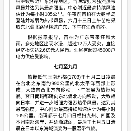
柏继续移近广东沿岸地区，当晚增强为强烈热带
风暴并达到其最高强度，中心附近最高持续风速
估计为每小时105公里。午夜前苗柏在大鹏半岛
登陆并减弱为热带风暴，六月十三日上午苗柏采
取东北偏北路径横过广东，下午在江西消散。
根据报章报导，苗柏为广东带来狂风大
雨，多处地区出现水浸，超过12万人受灾，直接
经济损失达2.6亿元人民币。汕尾有超过45000户
电力供应受影响。
七月至九月
热带低气压南玛都(1703)于七月二日凌晨
在台北之东南约990公里的北太平洋西部上形
成，大致向西北方向移动，下午发展为热带风
暴。翌日南玛都转向东北偏北方向移动，大致趋
向日本，并进一步增强为强烈热带风暴，达到其
最高强度，中心附近最高持续风速估计为每小时
105公里。南玛都于七月四日横扫九州、四国及
本州南部海岸，并逐渐减弱，最后于七月五日清
晨在日本以东海域演变为一股温带气旋。