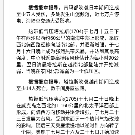
根据报章报导，南玛都吹袭日本期间造成
至少五人受伤，多处发生山泥倾泻，近七万户停
电，海陆空交通大受影响。
热带低气压塔拉斯(1704)于七月十五日下
午在西沙以西约60公里的南海中部上形成，采取
西北偏西路径移向越南北部，并逐渐增强，于七
月十六日晩上成为强烈热带风暴，并达到其最高
强度，中心附近最高持续风速估计为每小时90公
里。翌日清晨塔拉斯在越南北部登陆并开始减
弱，当晩在泰国北部减弱为一个低压区。
根据报章报导，塔拉斯吹袭越南期间造成
至少14人死亡，数千间房屋被毁。
热带低气压奥鹿(1705)于七月二十日晚上
在威克岛之西北约1 160公里的北太平洋西部上
形成，向偏西方向移动并逐渐增强，于七月二十
三日发展为台风。受到东面另一个热带气旋玫瑰
的影响，随后三天奥鹿缓慢地以逆时针方向转了
一个圈。奥鹿于七月二十六及二十七日开始加速