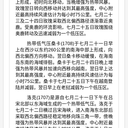
上形成，初时向北移动，当晩增强为热带风暴。
玫瑰翌日转向西移动并达到其最高强度，中心附
近最高持续风速估计为每小时75公里。七月二十
三及二十四日玫瑰采取西北偏西路径逐渐靠近奥
鹿。受奥鹿的环流影响，七月二十五日玫瑰围绕
奥鹿转动及迅速减弱为一个低压区。
热带低气压桑卡(1708)于七月二十一日早
上在西沙以东约260公里的南海中部上形成，向
西北偏西方向移动。翌日桑卡移动缓慢，在海南
岛东南的海域徘徊。桑卡于七月二十四日晩上增
强为热带风暴并加速向西移向越南，翌日早上达
到其最高强度，中心附近最高持续风速估计为每
小时75公里。桑卡于七月二十五日下午在越南登
陆并减弱，翌日早上在老挝减弱为一个低压区。
洛克(1707)是源自七月二十一日下午在吕
宋北部以东海域生成的一个热带低气压。洛克于
七月二十二日横过吕宋海峡，进入南海东北部后
采取西北偏西路径稳定地移向珠三角一带，傍晚
增强为热带风暴并达到其最高强度，中心附近最