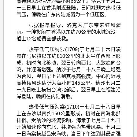
高持续风速估计为每小时65公里。洛克于七月二
十三日早上在香港附近登陆，日间减弱为热带低
气压，傍晚在广东内陆减弱为一个低压区。
根据报章报导，洛克为广东带来狂风骤
雨。一艘货船在香港以东约70公里的水域沉没，
船上12名船员全部获救。
热带低气压纳沙(1709)于七月二十六日凌
晨在马尼拉以东约810公里的北太平洋西部上形
成，初时向北移动，翌日转向西北，大致趋向台
湾，并逐渐增强。纳沙于七月二十八日晩上增强
为台风，翌日早上达到其最高强度，中心附近最
高持续风速估计为每小时145公里。纳沙七月二
十九日晩上横扫台湾北部后，翌日早上在福建沿
岸登陆，晚间在内陆消散。
热带低气压海棠(1710)于七月二十八日早
上在东沙以南约150公里形成，初时在南海北部
徘徊。受纳沙的环流影响，海棠于七月二十九日
开始加速移向东北，并增强为热带风暴。七月三
十日海棠横越吕宋海峡，当日下午达到其最高强