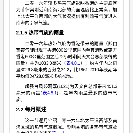
二零一六年较多热带气旋影响香港的主要原因
为菲律宾附近和南海北部的海面温度比正常高，加
上北太平洋西部的大气状况提供有利热带气旋进入
南海的引导气流。
2.1.5 热带气旋的雨量
二零一六年热带气旋为香港带来的雨量（即由
热带气旋出现于香港600公里范围内至其消散或离开
香港600公里范围之后72小时期间天文台总部录得的
雨量）共为1033.9毫米（
表4.8.1
），约占年内总雨
量3026.8毫米的百分之34.2，比1961-2010年长期年
平均值的728.8毫米多约42%。
超强台风莎莉嘉(1621)为天文台总部带来491.3
毫米的雨量(
表4.8.1
)，是年内雨量最多的热带气
旋。
2.2 每月概述
这一节逐月介绍二零一六年北太平洋西部及南
海区域的热带气旋概况。影响香港的各热带气旋及