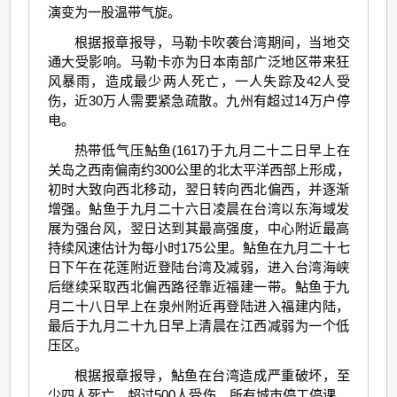
演变为一股温带气旋。
根据报章报导，马勒卡吹袭台湾期间，当地交
通大受影响。马勒卡亦为日本南部广泛地区带来狂
风暴雨，造成最少两人死亡，一人失踪及42人受
伤，近30万人需要紧急疏散。九州有超过14万户停
电。
热带低气压鮎鱼(1617)于九月二十二日早上在
关岛之西南偏南约300公里的北太平洋西部上形成，
初时大致向西北移动，翌日转向西北偏西，并逐渐
增强。鮎鱼于九月二十六日凌晨在台湾以东海域发
展为强台风，翌日达到其最高强度，中心附近最高
持续风速估计为每小时175公里。鮎鱼在九月二十七
日下午在花莲附近登陆台湾及减弱，进入台湾海峡
后继续采取西北偏西路径靠近福建一带。鮎鱼于九
月二十八日早上在泉州附近再登陆进入福建内陆，
最后于九月二十九日早上清晨在江西减弱为一个低
压区。
根据报章报导，鮎鱼在台湾造成严重破坏，至
少四人死亡，超过500人受伤。所有城市停工停课，