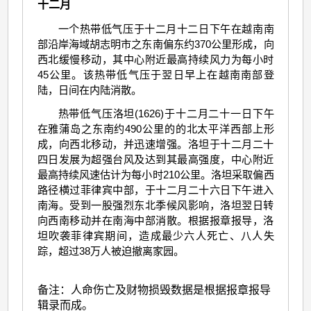
十二月
一个热带低气压于十二月十二日下午在越南南
部沿岸海域胡志明市之东南偏东约370公里形成，向
西北缓慢移动，其中心附近最高持续风力为每小时
45公里。该热带低气压于翌日早上在越南南部登
陆，日间在内陆消散。
热带低气压洛坦(1626)于十二月二十一日下午
在雅蒲岛之东南约490公里的的北太平洋西部上形
成，向西北移动，并迅速增强。洛坦于十二月二十
四日发展为超强台风及达到其最高强度，中心附近
最高持续风速估计为每小时210公里。洛坦采取偏西
路径横过菲律宾中部，于十二月二十六日下午进入
南海。受到一股强烈东北季候风影响，洛坦翌日转
向西南移动并在南海中部消散。根据报章报导，洛
坦吹袭菲律宾期间，造成最少六人死亡、八人失
踪，超过38万人被迫撤离家园。
备注：人命伤亡及财物损毁数据是根据报章报导
辑录而成。