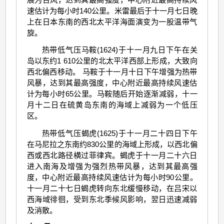
速估计为每小时140公里。米雷最后于十一月七日晚
上在日本东南的西北太平洋海面演变为一股温带气
旋。
热带低气压马鞍(1624)于十一月九日下午在关
岛以东约1 610公里的北太平洋西部上形成，大致向
西北偏西移动。 马鞍于十一月十日下午增强为热带
风暴，达到其最高强度，中心附近最高持续风速估
计为每小时65公里。马鞍随后开始逐渐减弱，十一
月十二日在硫黄岛东南的海域上减弱为一个低压
区。
热带低气压蝎虎(1625)于十一月二十四日下午
在马尼拉之东南约830公里的海域上形成，以西北偏
西或西北路径横过菲律宾。蝎虎于十一月二十六日
进入南海及增强为强烈热带风暴，达到其最高强
度，中心附近最高持续风速估计为每小时90公里。
十一月二十七日蝎虎转向东北缓慢移动，在吕宋以
西海域徘徊，受到东北季候风影响，翌日迅速减弱
及消散。