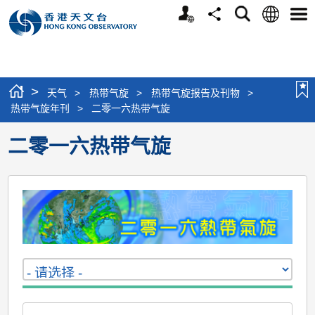
个
语
搜
分
选
人
言
寻
享
单
版
网
站
>
天气
>
热带气旋
>
热带气旋报告及刊物
>
热带气旋年刊
>
二零一六热带气旋
二零一六热带气旋