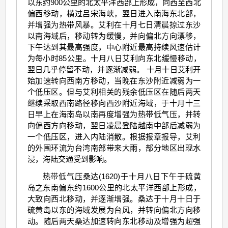
以东约900公里的北太平洋西部上形成，向西至西北
偏西移动，横过吕宋海峡，翌日进入南海东北部，
并增强为热带风暴。艾利在十月七日清晨掠过东沙
以南海域后，移动转为缓慢，并向偏北方向漂移，
下午达到其最高强度，中心附近最高持续风速估计
为每小时85公里。十月八日艾利向东北缓慢移动，
翌日几乎停留不动，并逐渐减弱。 十月十日艾利开
始加速转向西南方移动，当晚在东沙附近减弱为一
个低压区。但与艾利相关的残余低压区在随后两天
继续采取西南路径移向西沙附近海域，于十月十三
日早上在海南岛以南再度增强为热带低气压，并转
向偏西方向移动，翌日凌晨登陆越南中部后减弱为
一个低压区，进入内陆消散。根据报章报导，艾利
的外围环流为台湾南部带来大雨，部分地区出现水
浸，海陆交通受到影响。
热带低气压桑达(1620)于十月八日下午于硫黄
岛之东南偏东约1600公里的北太平洋西部上形成，
大致向西北移动，并逐渐增强。桑达于十月十日于
硫黄岛以东的海域发展为台风，并转向偏北方向移
动。随后两天桑达加速转向东北移动及增强为超强