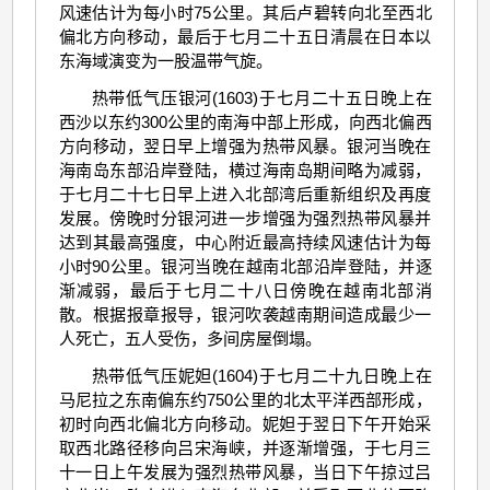
风速估计为每小时75公里。其后卢碧转向北至西北
偏北方向移动，最后于七月二十五日清晨在日本以
东海域演变为一股温带气旋。
热带低气压银河(1603)于七月二十五日晚上在
西沙以东约300公里的南海中部上形成，向西北偏西
方向移动，翌日早上增强为热带风暴。银河当晚在
海南岛东部沿岸登陆，横过海南岛期间略为减弱，
于七月二十七日早上进入北部湾后重新组织及再度
发展。傍晚时分银河进一步增强为强烈热带风暴并
达到其最高强度，中心附近最高持续风速估计为每
小时90公里。银河当晚在越南北部沿岸登陆，并逐
渐减弱，最后于七月二十八日傍晚在越南北部消
散。根据报章报导，银河吹袭越南期间造成最少一
人死亡，五人受伤，多间房屋倒塌。
热带低气压妮妲(1604)于七月二十九日晚上在
马尼拉之东南偏东约750公里的北太平洋西部形成，
初时向西北偏北方向移动。妮妲于翌日下午开始采
取西北路径移向吕宋海峡，并逐渐增强，于七月三
十一日上午发展为强烈热带风暴，当日下午掠过吕