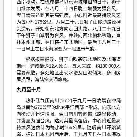
西南移动。在琉球群岛以东海域徘徊的日子，狮子
山继续发展，在八月二十四日晚上增强为强台风，
翌日清晨达到其最高强度，中心附近最高持续风速
为每小时175公里。八月二十六日狮子山移动路径掉
头逆转，开始朝东北方向走回头路。八月二十九日
下午狮子山减弱为台风，并转向西北偏北移动，直
扑本州北部，翌日横扫东北地区，最后于八月三十
一日早上在日本海演变为一股温带气旋。
根据报章报导，狮子山吹袭东北地区及北海道
期间，造成最少12人死亡，五人失踪，约180 000人
需要疏散，多处地区出现水浸及山泥倾泻，多间房
屋损毁，海陆空交通瘫痪。
九月至十月
热带低气压南川(1612)于九月一日凌晨在冲绳
岛以南约370公里的北太平洋西部上形成，向东北方
向移动并迅速增强。翌日南川转向偏北路径移动，
并发展为强台风，达到其最高强度，中心附近最高
持续风速估计为每小时165公里。随后南川开始减
弱，掠过日本九州西岸后，于九月五日在日本海减