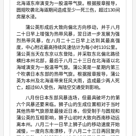
北海道东岸演变为一股温带气旋。根据报章报导，
圆规吹袭北海道期间造成至少一死三伤，超过130间
房屋水浸。
蒲公英形成后大致向偏北方向移动，并于八月
二十日早上增强为热带风暴，翌日进一步发展为强
烈热带风暴，在八月二十二日早上达到其最高强
度，中心附近最高持续风速估计为每小时110公里。
蒲公英当天在东京以东登陆，并采取东北偏北路径
横扫本州北部，最后于八月二十三日在北海道以北
海域演变为一股温带气旋。蒲公英是一星期内第三
个吹袭日本东部的热带气旋。根据报章报导，蒲公
英为本州及北海道带来狂风大雨，造成最少两人死
亡，超过60人受伤，海陆空交通受到影响。
八月份日本东部风暴连场，但最具破坏力的第
六个风暴还要来临。狮子山的生成位置相对于当时
其他热带气旋原是最接近日本，但受制于与圆规和
蒲公英的互相影响，狮子山初时大致向西南移动远
离本州。八月二十一日早上狮子山的移动速度开始
减慢，一度向东南漂移，于八月二十三日再回复向