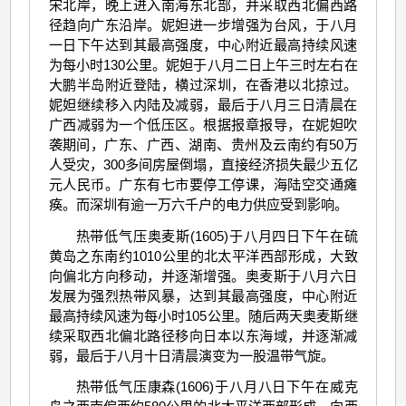
宋北岸，晚上进入南海东北部，并采取西北偏西路
径趋向广东沿岸。妮妲进一步增强为台风，于八月
一日下午达到其最高强度，中心附近最高持续风速
为每小时130公里。妮妲于八月二日上午三时左右在
大鹏半岛附近登陆，横过深圳，在香港以北掠过。
妮妲继续移入内陆及减弱，最后于八月三日清晨在
广西减弱为一个低压区。根据报章报导，在妮妲吹
袭期间，广东、广西、湖南、贵州及云南约有50万
人受灾，300多间房屋倒塌，直接经济损失最少五亿
元人民币。广东有七市要停工停课，海陆空交通瘫
痪。而深圳有逾一万六千户的电力供应受到影响。
热带低气压奥麦斯(1605)于八月四日下午在硫
黄岛之东南约1010公里的北太平洋西部形成，大致
向偏北方向移动，并逐渐增强。奥麦斯于八月六日
发展为强烈热带风暴，达到其最高强度，中心附近
最高持续风速为每小时105公里。随后两天奥麦斯继
续采取西北偏北路径移向日本以东海域，并逐渐减
弱，最后于八月十日清晨演变为一股温带气旋。
热带低气压康森(1606)于八月八日下午在威克