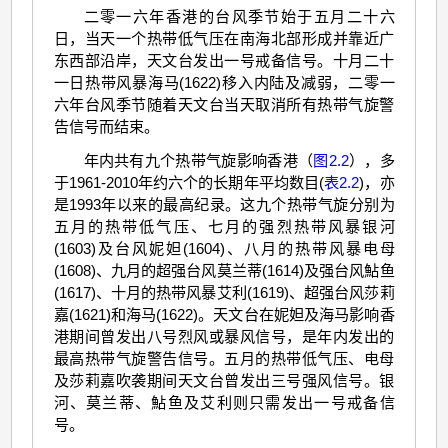
二零一六年香港的台风季节始于五月二十六
日，当天一个热带低气压在南海北部形成并靠近广
东西部沿岸，天文台发出一号戒备信号。十月二十
一日热带风暴海马(1622)移入内陆及减弱，二零一
六年台风季节随着天文台当天取消所有热带气旋警
告信号而结束。
年内共有九个热带气旋影响香港（
图2.2
），多
于1961-2010年约六个的长期年平均数目(
表2.2
)，亦
是1993年以来的最高纪录。这九个热带气旋分别为
五月的热带低气压、七月的强烈热带风暴银河
(1603)及台风妮妲(1604)、八月的热带风暴电母
(1608)、九月的超强台风莫兰蒂(1614)及强台风鮎鱼
(1617)、十月的热带风暴艾利(1619)、超强台风莎莉
嘉(1621)和海马(1622)。天文台在妮妲及海马影响香
港期间曾发出八号烈风或暴风信号，是年内发出的
最高热带气旋警告信号。五月的热带低气压、电母
及莎莉嘉吹袭期间天文台曾发出三号强风信号。银
河、莫兰蒂、鮎鱼及艾利则只需发出一号戒备信
号。