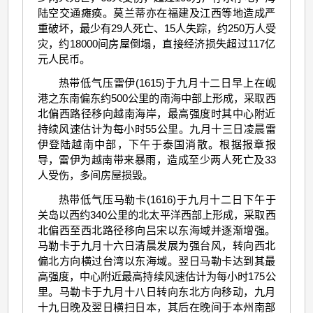
陆空交通瘫痪。莫兰蒂亦在福建及江西等地造成严
重破坏，最少有29人死亡、15人失踪，约250万人受
灾，约18000间房屋倒塌，直接经济损失超过117亿
元人民币。
热带低气压雷伊(1615)于九月十二日早上在岘
港之东南偏东约500公里的南海中部上形成，采取西
北偏西路径移向越南海岸，最高强度时其中心附近
持续风速估计为每小时55公里。九月十三日凌晨雷
伊登陆越南中部，下午于泰国消散。根据报章报
导，雷伊为越南带来暴雨，造成至少两人死亡及33
人受伤，多间房屋损毁。
热带低气压马勒卡(1616)于九月十二日下午于
关岛以西约340公里的北太平洋西部上形成，采取西
北偏西至西北路径移向吕宋以东海域并逐渐增强。
马勒卡于九月十六日清晨发展为强台风，转向西北
偏北方向横过台湾以东海域。翌日马勒卡达到其最
高强度，中心附近最高持续风速估计为每小时175公
里。马勒卡于九月十八日转向东北方向移动，九月
十九日晚及翌日横扫日本，其后在晚间于本州南部