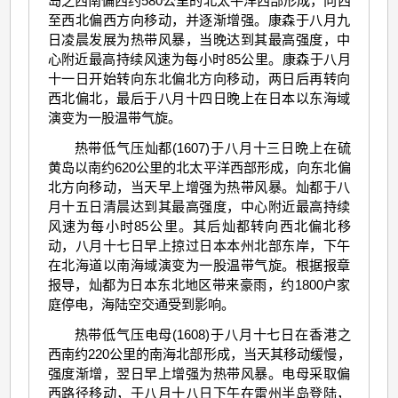
岛之西南偏西约580公里的北太平洋西部形成，向西
至西北偏西方向移动，并逐渐增强。康森于八月九
日凌晨发展为热带风暴，当晚达到其最高强度，中
心附近最高持续风速为每小时85公里。康森于八月
十一日开始转向东北偏北方向移动，两日后再转向
西北偏北，最后于八月十四日晚上在日本以东海域
演变为一股温带气旋。
热带低气压灿都(1607)于八月十三日晩上在硫
黄岛以南约620公里的北太平洋西部形成，向东北偏
北方向移动，当天早上增强为热带风暴。灿都于八
月十五日清晨达到其最高强度，中心附近最高持续
风速为每小时85公里。其后灿都转向西北偏北移
动，八月十七日早上掠过日本本州北部东岸，下午
在北海道以南海域演变为一股温带气旋。根据报章
报导，灿都为日本东北地区带来豪雨，约1800户家
庭停电，海陆空交通受到影响。
热带低气压电母(1608)于八月十七日在香港之
西南约220公里的南海北部形成，当天其移动缓慢，
强度渐增，翌日早上增强为热带风暴。电母采取偏
西路径移动，于八月十八日下午在雷州半岛登陆，