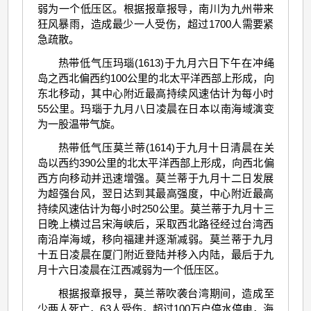
弱为一个低压区。根据报章报导，南川为九州带来
狂风暴雨，造成最少一人受伤，超过1700人需要紧
急疏散。
热带低气压玛瑙(1613)于九月六日下午在冲绳
岛之西北偏西约100公里的北太平洋西部上形成，向
东北移动，其中心附近最高持续风速估计为每小时
55公里。玛瑙于九月八日凌晨在日本以南海域演变
为一股温带气旋。
热带低气压莫兰蒂(1614)于九月十日清晨在关
岛以西约390公里的北太平洋西部上形成，向西北偏
西方向移动并迅速增强。莫兰蒂于九月十二日发展
为超强台风，翌日达到其最高强度，中心附近最高
持续风速估计为每小时250公里。莫兰蒂于九月十三
日晚上横过吕宋海峡后，采取西北路径经过台湾西
南沿岸海域，移向福建并逐渐减弱。莫兰蒂于九月
十五日凌晨在厦门附近登陆并移入内陆，最后于九
月十六日凌晨在江西减弱为一个低压区。
根据报章报导，莫兰蒂吹袭台湾期间，造成至
少两人死亡，63人受伤，超过100万户停水停电，海