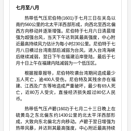
七月至八月
热带低气压尼伯特(1601)于七月三日在关岛以
南约560公里的北太平洋西部形成，向西北至西北偏
西方向移动并逐渐增强。尼伯特于七月六日清晨增
强为超强台风，当天下午达到其最高强度，中心附
近最高持续风力估计为每小时230公里。尼伯特于七
月八日横过台湾南部后减弱为台风，进入台湾海峡
后继续减弱，翌日下午在福建沿岸登陆，最后于七
月十日上午在福建内陆减弱为一个低压区。
根据报章报导，尼伯特吹袭台湾期间造成最少
五人死亡，逾400人受伤。尼伯特及其残余亦在福
建、江西及广东等地造成严重破坏，最少有69人死
亡，近80万人受灾，直接经济损失超过80亿人民
币。
热带低气压卢碧(1602)于七月二十三日晩上在
硫黄岛之东北偏东约1430公里的北太平洋西部形
成，大致向东北偏北方向移动。卢碧于翌日增强为
热带风暴，并达到其最高强度，中心附近最高持续