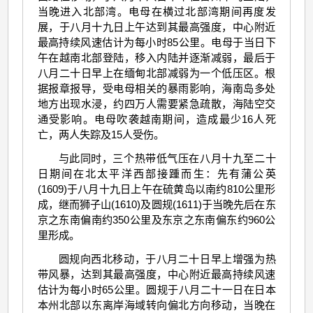
当晚进入北部湾。电母在横过北部湾期间再度发
展，于八月十九日上午达到其最高强度，中心附近
最高持续风速估计为每小时85公里。电母于当日下
午在越南北部登陆，移入内陆并逐渐减弱，最后于
八月二十日早上在缅甸北部减弱为一个低压区。根
据报章报导，受电母相关的暴雨影响，海南岛多处
地方出现水浸，约四万人需要紧急疏散，海陆空交
通受影响。电母吹袭越南期间，造成最少16人死
亡，两人失踪及15人受伤。
与此同时，三个热带低气压在八月十九至二十
日期间在北太平洋西部接踵而生：先有蒲公英
(1609)于八月十九日上午在硫黄岛以南约810公里形
成，继而狮子山(1610)及圆规(1611)于当晚先后在东
京之东南偏南约350公里及东京之东南偏东约960公
里形成。
圆规向西北移动，于八月二十日早上增强为热
带风暴，达到其最高强度，中心附近最高持续风速
估计为每小时65公里。圆规于八月二十一日在日本
本州北部以东离岸海域转向偏北方向移动，当晚在