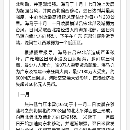
北移动，并逐渐增强。海马于十月十七日晚上发展
为超强台风，并向西北偏西移动，翌日达到其最高
强度，中心附近最高持续风速估计为每小时230公
里。海马于十月二十日凌晨横过吕宋北部及减弱为
台风，日间采取西北路径进入南海东北部。翌日海
马转向偏北方向移动，下午在广东 东部汕尾附近登
陆，晚间在江西减弱为一个低压区。
根据报章报导，海马在吕宋北部造成严重破
坏，广泛地区出现水浸及山泥倾泻，多间房屋倒
塌，最少八人死亡，逾9万人需要紧急疏散。海马亦
为广东及福建带来狂风大雨，最少180万人受灾，约
600间房屋倒塌，海陆空交通大受影响，直接经济损
失超过50亿元人民币。
十一月
热带低气压米雷(1623)于十一月二日凌晨在雅
蒲岛之东北偏北约230公里的北太平洋西部上形成，
向西北偏北及偏北方向缓慢移动。米雷于十一月四
日开始加速向东北移动，并逐渐增强。翌日米雷发
展为台风，达到其最高强度，中心附近最高持续风