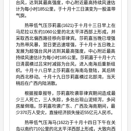
台风，达到其最高强度，中心附近最高持续风速估
计为每小时185公里，于十月十三日演变为一股温带
气旋。
热带低气压莎莉嘉(1621)于十月十三日早上在
马尼拉以东约1060公里的北太平洋西部上形成，并
采取西北偏西路径移向菲律宾。莎莉嘉当晚已增强
为热带风暴，翌日更迅速增强，于十月十五日晚上
发展为超强台风并达到其最高强度，中心附近最高
持续风速估计为每小时185公里。莎莉嘉于十月十六
日清晨横过吕宋时减弱为台风，进入南海后重新组
织。十月十八日早上莎莉嘉在海南岛登陆，其后转
向西北移动。十月十九日莎莉嘉横过北部湾，当天
稍后在广西内陆消散。
根据报章报导，莎莉嘉吹袭菲律宾期间造成最
少三人死亡，三人失踪，多处出现山泥倾泻，多间
房屋倒塌。莎莉嘉吹袭广东、广西及海南期间，最
少370万人受灾，直接经济损失接近55亿元人民币。
热带低气压海马(1622)于十月十四日下午在关
岛以南约710公里的北太平洋西部上形成，大致向西