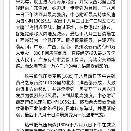
宋北岸，晚上进入南海东北部，并采取西北偏西路
径趋向广东沿岸。妮妲进一步增强为台风，于八月
一日下午达到其最高强度，中心附近最高持续风速
为每小时130公里。妮妲于八月二日上午三时左右在
大鹏半岛附近登陆，横过深圳，在香港以北掠过。
妮妲继续移入内陆及减弱，最后于八月三日清晨在
广西减弱为一个低压区。根据报章报导，在妮妲吹
袭期间，广东、广西、湖南、贵州及云南约有50万
人受灾，300多间房屋倒塌，直接经济损失最少五亿
元人民币。广东有七市要停工停课，海陆空交通瘫
痪。而深圳有逾一万六千户的电力供应受到影响。
热带低气压奥麦斯(1605)于八月四日下午在硫
黄岛之东南约1010公里的北太平洋西部形成，大致
向偏北方向移动，并逐渐增强。奥麦斯于八月六日
发展为强烈热带风暴，达到其最高强度，中心附近
最高持续风速为每小时105公里。随后两天奥麦斯继
续采取西北偏北路径移向日本以东海域，并逐渐减
弱，最后于八月十日清晨演变为一股温带气旋。
热带低气压康森(1606)于八月八日下午在威克