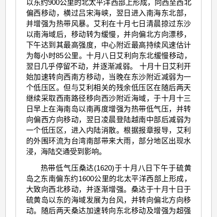
以东约900公里的北太平洋西部上形成，向西至西北
偏西移动，横过吕宋海峡，翌日进入南海东北部，
并增强为热带风暴。艾利在十月七日清晨掠过东沙
以南海域后，移动转为缓慢，并向偏北方向漂移，
下午达到其最高强度，中心附近最高持续风速估计
为每小时85公里。十月八日艾利向东北缓慢移动，
翌日几乎停留不动，并逐渐减弱。 十月十日艾利开
始加速转向西南方移动，当晚在东沙附近减弱为一
个低压区。但与艾利相关的残余低压区在随后两天
继续采取西南路径移向西沙附近海域，于十月十三
日早上在海南岛以南再度增强为热带低气压，并转
向偏西方向移动，翌日凌晨登陆越南中部后减弱为
一个低压区，进入内陆消散。根据报章报导，艾利
的外围环流为台湾南部带来大雨，部分地区出现水
浸，海陆交通受到影响。
热带低气压桑达(1620)于十月八日下午于硫黄
岛之东南偏东约1600公里的北太平洋西部上形成，
大致向西北移动，并逐渐增强。桑达于十月十日于
硫黄岛以东的海域发展为台风，并转向偏北方向移
动。随后两天桑达加速转向东北移动及增强为超强