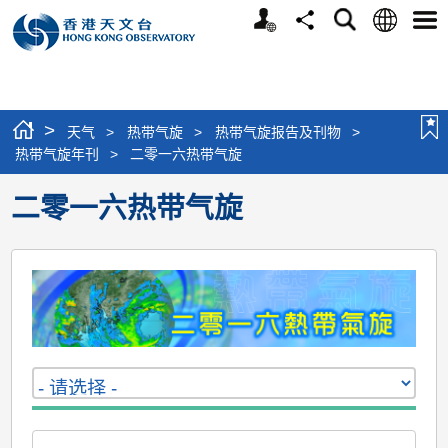
个
语
搜
分
选
人
言
寻
享
单
版
网
站
>
天气
>
热带气旋
>
热带气旋报告及刊物
>
热带气旋年刊
>
二零一六热带气旋
二零一六热带气旋