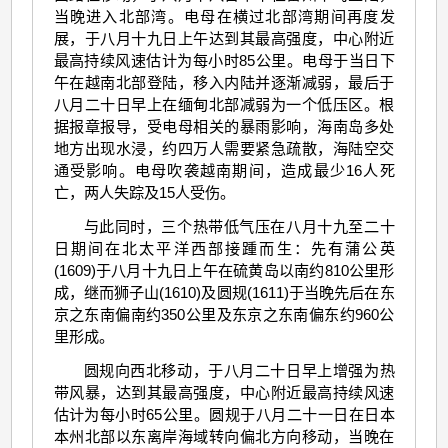
当晚进入北部湾。电母在横过北部湾期间再度发
展，于八月十九日上午达到其最高强度，中心附近
最高持续风速估计为每小时85公里。电母于当日下
午在越南北部登陆，移入内陆并逐渐减弱，最后于
八月二十日早上在缅甸北部减弱为一个低压区。根
据报章报导，受电母相关的暴雨影响，海南岛多处
地方出现水浸，约四万人需要紧急疏散，海陆空交
通受影响。电母吹袭越南期间，造成最少16人死
亡，两人失踪及15人受伤。
与此同时，三个热带低气压在八月十九至二十
日期间在北太平洋西部接踵而生：先有蒲公英
(1609)于八月十九日上午在硫黄岛以南约810公里形
成，继而狮子山(1610)及圆规(1611)于当晚先后在东
京之东南偏南约350公里及东京之东南偏东约960公
里形成。
圆规向西北移动，于八月二十日早上增强为热
带风暴，达到其最高强度，中心附近最高持续风速
估计为每小时65公里。圆规于八月二十一日在日本
本州北部以东离岸海域转向偏北方向移动，当晚在