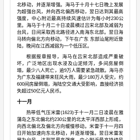
北移动，并逐渐增强。海马于十月十七日晚上发展
为超强台风，并向西北偏西移动，翌日达到其最高
强度，中心附近最高持续风速估计为每小时230公
里。海马于十月二十日凌晨横过吕宋北部及减弱为
台风，日间采取西北路径进入南海东北部。翌日海
马转向偏北方向移动，下午在广东 东部汕尾附近登
陆，晚间在江西减弱为一个低压区。
根据报章报导，海马在吕宋北部造成严重破
坏，广泛地区出现水浸及山泥倾泻，多间房屋倒
塌，最少八人死亡，逾9万人需要紧急疏散。海马亦
为广东及福建带来狂风大雨，最少180万人受灾，约
600间房屋倒塌，海陆空交通大受影响，直接经济损
失超过50亿元人民币。
十一月
热带低气压米雷(1623)于十一月二日凌晨在雅
蒲岛之东北偏北约230公里的北太平洋西部上形成，
向西北偏北及偏北方向缓慢移动。米雷于十一月四
日开始加速向东北移动，并逐渐增强。翌日米雷发
展为台风，达到其最高强度，中心附近最高持续风