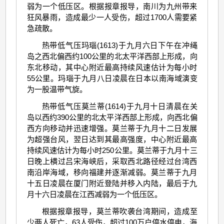
弱为一个低压区。根据报章报导，南川为九州带来
狂风暴雨，造成最少一人受伤，超过1700人需要紧
急疏散。
热带低气压玛瑙(1613)于九月六日下午在冲绳
岛之西北偏西约100公里的北太平洋西部上形成，向
东北移动，其中心附近最高持续风速估计为每小时
55公里。玛瑙于九月八日凌晨在日本以南海域演变
为一股温带气旋。
热带低气压莫兰蒂(1614)于九月十日清晨在关
岛以西约390公里的北太平洋西部上形成，向西北偏
西方向移动并迅速增强。莫兰蒂于九月十二日发展
为超强台风，翌日达到其最高强度，中心附近最高
持续风速估计为每小时250公里。莫兰蒂于九月十三
日晚上横过吕宋海峡后，采取西北路径经过台湾西
南沿岸海域，移向福建并逐渐减弱。莫兰蒂于九月
十五日凌晨在厦门附近登陆并移入内陆，最后于九
月十六日凌晨在江西减弱为一个低压区。
根据报章报导，莫兰蒂吹袭台湾期间，造成至
少两人死亡，63人受伤，超过100万户停水停电，海