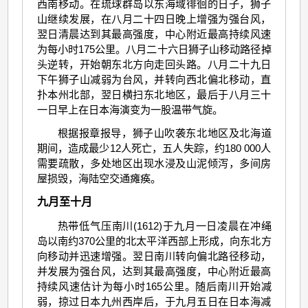
西南移动。在琉球群岛以东海域徘徊的日子，狮子
山继续发展，在八月二十四日晚上增强为强台风，
翌日清晨达到其最高强度，中心附近最高持续风速
为每小时175公里。八月二十六日狮子山移动路径掉
头逆转，开始朝东北方向走回头路。八月二十九日
下午狮子山减弱为台风，并转向西北偏北移动，直
扑本州北部，翌日横扫东北地区，最后于八月三十
一日早上在日本海演变为一股温带气旋。
根据报章报导，狮子山吹袭东北地区及北海道
期间，造成最少12人死亡，五人失踪，约180 000人
需要疏散，多处地区出现水浸及山泥倾泻，多间房
屋损毁，海陆空交通瘫痪。
九月至十月
热带低气压南川(1612)于九月一日凌晨在冲绳
岛以南约370公里的北太平洋西部上形成，向东北方
向移动并迅速增强。翌日南川转向偏北路径移动，
并发展为强台风，达到其最高强度，中心附近最高
持续风速估计为每小时165公里。随后南川开始减
弱，掠过日本九州西岸后，于九月五日在日本海减