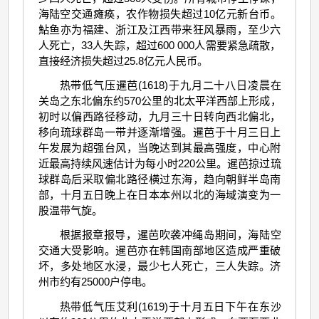
海陆空交通瘫痪，农作物损失超过10亿元新台币。
鮎鱼亦为福建、浙江及江西带来狂风暴雨，至少六
人死亡，33人失踪，超过600 000人需要紧急疏散，
直接经济损失超过25.8亿元人民币。
热带低气压暹芭(1618)于九月二十八日凌晨在
关岛之东北偏东约570公里的北太平洋西部上形成，
初时以偏西路径移动，九月三十日转向西北偏北，
移向琉球群岛一带并逐渐增强。暹芭于十月三日上
午发展为超强台风，当晚达到其最高强度，中心附
近最高持续风速估计为每小时220公里。暹芭掠过琉
球群岛后采取偏北路径横过东海，趋向朝鲜半岛南
部，十月五日晚上在日本本州以北的海域演变为一
股温带气旋。
根据报章报导，暹芭吹袭冲绳岛期间，海陆空
交通大受影响。暹芭亦在韩国南部地区造成严重破
坏，多处地区水浸，最少七人死亡，三人失踪。济
州市约有25000户停电。
热带低气压艾利(1619)于十月五日下午在东沙