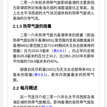
二零一六年较多热带气旋影响香港的主要原因
为菲律宾附近和南海北部的海面温度比正常高，加
上北太平洋西部的大气状况提供有利热带气旋进入
南海的引导气流。
2.1.5 热带气旋的雨量
二零一六年热带气旋为香港带来的雨量（即由
热带气旋出现于香港600公里范围内至其消散或离开
香港600公里范围之后72小时期间天文台总部录得的
雨量）共为1033.9毫米（
表4.8.1
），约占年内总雨
量3026.8毫米的百分之34.2，比1961-2010年长期年
平均值的728.8毫米多约42%。
超强台风莎莉嘉(1621)为天文台总部带来491.3
毫米的雨量(
表4.8.1
)，是年内雨量最多的热带气
旋。
2.2 每月概述
这一节逐月介绍二零一六年北太平洋西部及南
海区域的热带气旋概况。影响香港的各热带气旋及