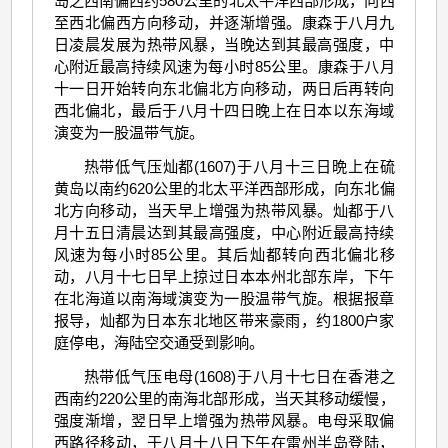
岛之西南偏西约580公里的北太平洋西部形成，向西
至西北偏西方向移动，并逐渐增强。康森于八月九
日凌晨发展为热带风暴，当晚达到其最高强度，中
心附近最高持续风速为每小时85公里。康森于八月
十一日开始转向东北偏北方向移动，两日后再转向
西北偏北，最后于八月十四日晚上在日本以东海域
演变为一股温带气旋。
热带低气压灿都(1607)于八月十三日晩上在硫
黄岛以南约620公里的北太平洋西部形成，向东北偏
北方向移动，当天早上增强为热带风暴。灿都于八
月十五日清晨达到其最高强度，中心附近最高持续
风速为每小时85公里。其后灿都转向西北偏北移
动，八月十七日早上掠过日本本州北部东岸，下午
在北海道以南海域演变为一股温带气旋。根据报章
报导，灿都为日本东北地区带来豪雨，约1800户家
庭停电，海陆空交通受到影响。
热带低气压电母(1608)于八月十七日在香港之
西南约220公里的南海北部形成，当天其移动缓慢，
强度渐增，翌日早上增强为热带风暴。电母采取偏
西路径移动，于八月十八日下午在雷州半岛登陆，