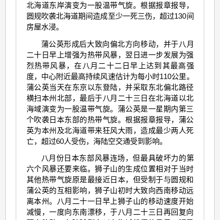
北海道东岸演变为一股温带气旋。根据报章报导，
圆规吹袭北海道期间造成至少一死三伤，超过130间
房屋水浸。
蒲公英形成后大致向偏北方向移动，并于八月
二十日早上增强为热带风暴，翌日进一步发展为强
烈热带风暴，在八月二十二日早上达到其最高强
度，中心附近最高持续风速估计为每小时110公里。
蒲公英当天在东京以东登陆，并采取东北偏北路径
横扫本州北部，最后于八月二十三日在北海道以北
海域演变为一股温带气旋。蒲公英是一星期内第三
个吹袭日本东部的热带气旋。根据报章报导，蒲公
英为本州及北海道带来狂风大雨，造成最少两人死
亡，超过60人受伤，海陆空交通受到影响。
八月份日本东部风暴连场，但最具破坏力的第
六个风暴还要来临。狮子山的生成位置相对于当时
其他热带气旋原是最接近日本，但受制于与圆规和
蒲公英的互相影响，狮子山初时大致向西南移动远
离本州。八月二十一日早上狮子山的移动速度开始
减慢，一度向东南漂移，于八月二十三日再回复向