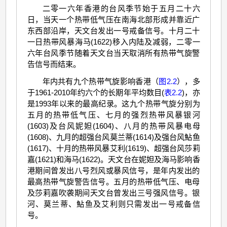
二零一六年香港的台风季节始于五月二十六
日，当天一个热带低气压在南海北部形成并靠近广
东西部沿岸，天文台发出一号戒备信号。十月二十
一日热带风暴海马(1622)移入内陆及减弱，二零一
六年台风季节随着天文台当天取消所有热带气旋警
告信号而结束。
年内共有九个热带气旋影响香港（
图2.2
），多
于1961-2010年约六个的长期年平均数目(
表2.2
)，亦
是1993年以来的最高纪录。这九个热带气旋分别为
五月的热带低气压、七月的强烈热带风暴银河
(1603)及台风妮妲(1604)、八月的热带风暴电母
(1608)、九月的超强台风莫兰蒂(1614)及强台风鮎鱼
(1617)、十月的热带风暴艾利(1619)、超强台风莎莉
嘉(1621)和海马(1622)。天文台在妮妲及海马影响香
港期间曾发出八号烈风或暴风信号，是年内发出的
最高热带气旋警告信号。五月的热带低气压、电母
及莎莉嘉吹袭期间天文台曾发出三号强风信号。银
河、莫兰蒂、鮎鱼及艾利则只需发出一号戒备信
号。