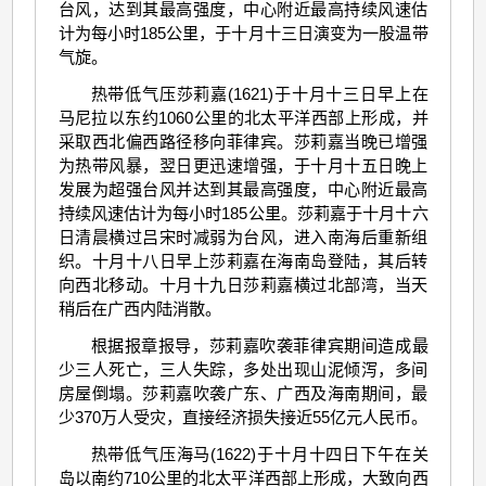
台风，达到其最高强度，中心附近最高持续风速估
计为每小时185公里，于十月十三日演变为一股温带
气旋。
热带低气压莎莉嘉(1621)于十月十三日早上在
马尼拉以东约1060公里的北太平洋西部上形成，并
采取西北偏西路径移向菲律宾。莎莉嘉当晚已增强
为热带风暴，翌日更迅速增强，于十月十五日晚上
发展为超强台风并达到其最高强度，中心附近最高
持续风速估计为每小时185公里。莎莉嘉于十月十六
日清晨横过吕宋时减弱为台风，进入南海后重新组
织。十月十八日早上莎莉嘉在海南岛登陆，其后转
向西北移动。十月十九日莎莉嘉横过北部湾，当天
稍后在广西内陆消散。
根据报章报导，莎莉嘉吹袭菲律宾期间造成最
少三人死亡，三人失踪，多处出现山泥倾泻，多间
房屋倒塌。莎莉嘉吹袭广东、广西及海南期间，最
少370万人受灾，直接经济损失接近55亿元人民币。
热带低气压海马(1622)于十月十四日下午在关
岛以南约710公里的北太平洋西部上形成，大致向西