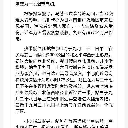
演变为一股温带气旋。
根据报章报导，马勒卡吹袭台湾期间，当地交
通大受影响。马勒卡亦为日本南部广泛地区带来狂
风暴雨，造成最少两人死亡，一人失踪及42人受
伤，近30万人需要紧急疏散。九州有超过14万户停
电。
热带低气压鮎鱼(1617)于九月二十二日早上在
关岛之西南偏南约300公里的北太平洋西部上形成，
初时大致向西北移动，翌日转向西北偏西，并逐渐
增强。鮎鱼于九月二十六日凌晨在台湾以东海域发
展为强台风，翌日达到其最高强度，中心附近最高
持续风速估计为每小时175公里。鮎鱼在九月二十七
日下午在花莲附近登陆台湾及减弱，进入台湾海峡
后继续采取西北偏西路径靠近福建一带。鮎鱼于九
月二十八日早上在泉州附近再登陆进入福建内陆，
最后于九月二十九日早上清晨在江西减弱为一个低
压区。
根据报章报导，鮎鱼在台湾造成严重破坏，至
少四人死亡，超过500人受伤。所有城市停工停课，