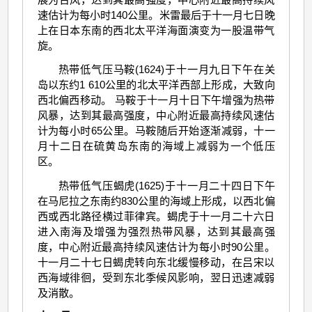
速估计为每小时140公里。米雷最后于十一月七日晚
上在日本东南的西北太平洋海面演变为一股温带气
旋。
热带低气压马鞍(1624)于十一月九日下午在关
岛以东约1 610公里的北太平洋西部上形成，大致向
西北偏西移动。 马鞍于十一月十日下午增强为热带
风暴，达到其最高强度，中心附近最高持续风速估
计为每小时65公里。马鞍随后开始逐渐减弱，十一
月十二日在硫黄岛东南的海域上减弱为一个低压
区。
热带低气压蝎虎(1625)于十一月二十四日下午
在马尼拉之东南约830公里的海域上形成，以西北偏
西或西北路径横过菲律宾。蝎虎于十一月二十六日
进入南海及增强为强烈热带风暴，达到其最高强
度，中心附近最高持续风速估计为每小时90公里。
十一月二十七日蝎虎转向东北缓慢移动，在吕宋以
西海域徘徊，受到东北季候风影响，翌日迅速减弱
及消散。