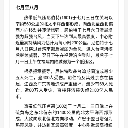
七月至八月
热带低气压尼伯特(1601)于七月三日在关岛以
南约560公里的北太平洋西部形成，向西北至西北偏
西方向移动并逐渐增强。尼伯特于七月六日清晨增
强为超强台风，当天下午达到其最高强度，中心附
近最高持续风力估计为每小时230公里。尼伯特于七
月八日横过台湾南部后减弱为台风，进入台湾海峡
后继续减弱，翌日下午在福建沿岸登陆，最后于七
月十日上午在福建内陆减弱为一个低压区。
根据报章报导，尼伯特吹袭台湾期间造成最少
五人死亡，逾400人受伤。尼伯特及其残余亦在福
建、江西及广东等地造成严重破坏，最少有69人死
亡，近80万人受灾，直接经济损失超过80亿人民
币。
热带低气压卢碧(1602)于七月二十三日晩上在
硫黄岛之东北偏东约1430公里的北太平洋西部形
成，大致向东北偏北方向移动。卢碧于翌日增强为
热带风暴，并达到其最高强度，中心附近最高持续