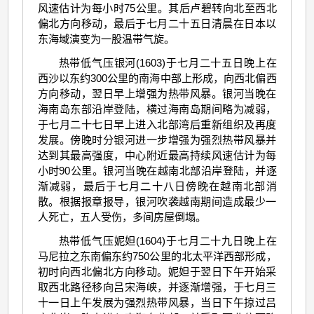
风速估计为每小时75公里。其后卢碧转向北至西北
偏北方向移动，最后于七月二十五日清晨在日本以
东海域演变为一股温带气旋。
热带低气压银河(1603)于七月二十五日晚上在
西沙以东约300公里的南海中部上形成，向西北偏西
方向移动，翌日早上增强为热带风暴。银河当晚在
海南岛东部沿岸登陆，横过海南岛期间略为减弱，
于七月二十七日早上进入北部湾后重新组织及再度
发展。傍晚时分银河进一步增强为强烈热带风暴并
达到其最高强度，中心附近最高持续风速估计为每
小时90公里。银河当晚在越南北部沿岸登陆，并逐
渐减弱，最后于七月二十八日傍晚在越南北部消
散。根据报章报导，银河吹袭越南期间造成最少一
人死亡，五人受伤，多间房屋倒塌。
热带低气压妮妲(1604)于七月二十九日晚上在
马尼拉之东南偏东约750公里的北太平洋西部形成，
初时向西北偏北方向移动。妮妲于翌日下午开始采
取西北路径移向吕宋海峡，并逐渐增强，于七月三
十一日上午发展为强烈热带风暴，当日下午掠过吕