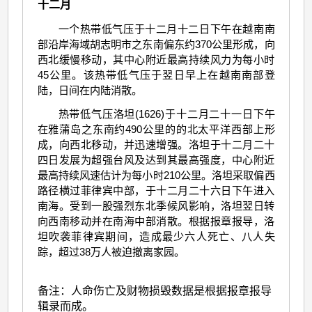
十二月
一个热带低气压于十二月十二日下午在越南南
部沿岸海域胡志明市之东南偏东约370公里形成，向
西北缓慢移动，其中心附近最高持续风力为每小时
45公里。该热带低气压于翌日早上在越南南部登
陆，日间在内陆消散。
热带低气压洛坦(1626)于十二月二十一日下午
在雅蒲岛之东南约490公里的的北太平洋西部上形
成，向西北移动，并迅速增强。洛坦于十二月二十
四日发展为超强台风及达到其最高强度，中心附近
最高持续风速估计为每小时210公里。洛坦采取偏西
路径横过菲律宾中部，于十二月二十六日下午进入
南海。受到一股强烈东北季候风影响，洛坦翌日转
向西南移动并在南海中部消散。根据报章报导，洛
坦吹袭菲律宾期间，造成最少六人死亡、八人失
踪，超过38万人被迫撤离家园。
备注：人命伤亡及财物损毁数据是根据报章报导
辑录而成。