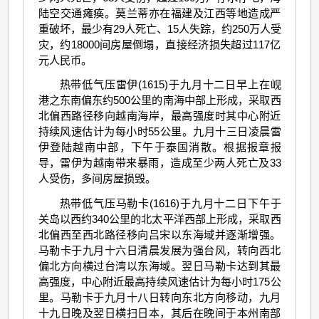
陆空交通瘫痪。莫兰蒂亦在福建及江西等地造成严
重破坏，最少有29人死亡、15人失踪，约250万人受
灾，约18000间房屋倒塌，直接经济损失超过117亿
元人民币。
热带低气压雷伊(1615)于九月十二日早上在岘
港之东南偏东约500公里的南海中部上形成，采取西
北偏西路径移向越南海岸，最高强度时其中心附近
持续风速估计为每小时55公里。九月十三日凌晨雷
伊登陆越南中部，下午于泰国消散。根据报章报
导，雷伊为越南带来暴雨，造成至少两人死亡及33
人受伤，多间房屋损毁。
热带低气压马勒卡(1616)于九月十二日下午于
关岛以西约340公里的北太平洋西部上形成，采取西
北偏西至西北路径移向吕宋以东海域并逐渐增强。
马勒卡于九月十六日清晨发展为强台风，转向西北
偏北方向横过台湾以东海域。翌日马勒卡达到其最
高强度，中心附近最高持续风速估计为每小时175公
里。马勒卡于九月十八日转向东北方向移动，九月
十九日晚及翌日横扫日本，其后在晚间于本州南部