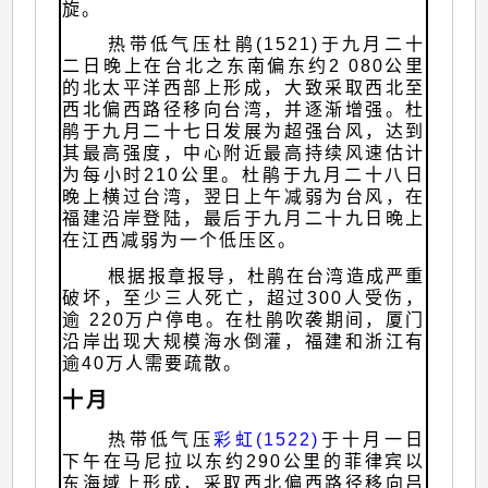
旋。
热带低气压杜鹃(1521)于九月二十
二日晚上在台北之东南偏东约2 080公里
的北太平洋西部上形成，大致采取西北至
西北偏西路径移向台湾，并逐渐增强。杜
鹃于九月二十七日发展为超强台风，达到
其最高强度，中心附近最高持续风速估计
为每小时210公里。杜鹃于九月二十八日
晚上横过台湾，翌日上午减弱为台风，在
福建沿岸登陆，最后于九月二十九日晚上
在江西减弱为一个低压区。
根据报章报导，杜鹃在台湾造成严重
破坏，至少三人死亡，超过300人受伤，
逾 220万户停电。在杜鹃吹袭期间，厦门
沿岸出现大规模海水倒灌，福建和浙江有
逾40万人需要疏散。
十月
热带低气压
彩虹(1522)
于十月一日
下午在马尼拉以东约290公里的菲律宾以
东海域上形成，采取西北偏西路径移向吕