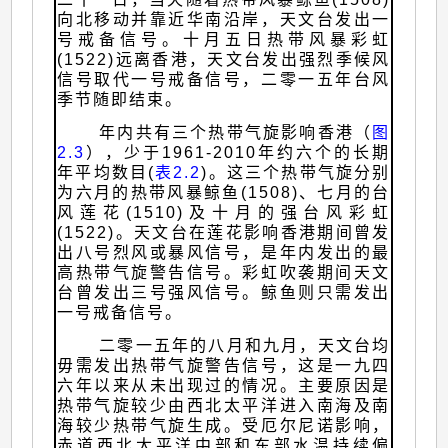
向北移动并靠近华南沿岸，天文台发出一
号戒备信号。十月五日热带风暴彩虹
(1522)远离香港，天文台发出强烈季候风
信号取代一号戒备信号，二零一五年台风
季节随即结束。
年内共有三个热带气旋影响香港（
图
2.3
），少于1961-2010年约六个的长期
年平均数目(
表2.2
)。这三个热带气旋分别
为六月的热带风暴鲸鱼(1508)、七月的台
风莲花(1510)及十月的强台风彩虹
(1522)。天文台在莲花影响香港期间曾发
出八号烈风或暴风信号，是年内发出的最
高热带气旋警告信号。彩虹吹袭期间天文
台曾发出三号强风信号。鲸鱼则只需发出
一号戒备信号。
二零一五年的八月和九月，天文台均
毋需发出热带气旋警告信号，这是一九四
六年以来从未出现过的情况。主要原因是
热带气旋较少由西北太平洋进入南海及南
海较少热带气旋生成。受厄尔尼诺影响，
赤道西北太平洋中部和东部水温持续偏