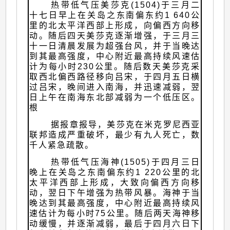
热带低气压美莎克(1504)于三月二
十七日早上在关岛之东南偏东约1 640公
里的北太平洋西部上形成，向偏西方向移
动。随后四天美莎克逐渐增强，于三月三
十一日清晨发展为超强台风，并于当晚达
到其最高强度，中心附近最高持续风速估
计为每小时230公里。随后数天美莎克采
取西北偏西路径移向吕宋，于四月五日横
过吕宋，晚间进入南海，并迅速减弱，翌
日上午在南海东北部减弱为一个低压区。
根
据报章报导，美莎克在米克罗尼西亚
联邦造成严重破坏，最少有九人死亡，数
千人紧急疏散。
热带低气压海神(1505)于四月三日
晚上在关岛之东南偏东约1 220公里的北
太平洋西部上形成，大致向偏西方向移
动，翌日下午增强为热带风暴。海神于当
晚达到其最高强度，中心附近最高持续风
速估计为每小时75公里。随后两天海神移
动缓慢，并逐渐减弱，最后于四月六日下