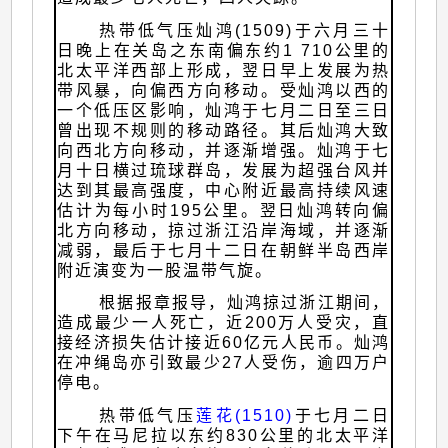
热带低气压灿鸿(1509)于六月三十
日晚上在关岛之东南偏东约1 710公里的
北太平洋西部上形成，翌日早上发展为热
带风暴，向偏西方向移动。受灿鸿以西的
一个低压区影响，灿鸿于七月二日至三日
曾出现不规则的移动路径。其后灿鸿大致
向西北方向移动，并逐渐增强。灿鸿于七
月十日横过琉球群岛，发展为超强台风并
达到其最高强度，中心附近最高持续风速
估计为每小时195公里。翌日灿鸿转向偏
北方向移动，掠过浙江沿岸海域，并逐渐
减弱，最后于七月十二日在朝鲜半岛西岸
附近演变为一股温带气旋。
根据报章报导，灿鸿掠过浙江期间，
造成最少一人死亡，近200万人受灾，直
接经济损失估计接近60亿元人民币。灿鸿
在冲绳岛亦引致最少27人受伤，逾四万户
停电。
热带低气压
莲花(1510)
于七月二日
下午在马尼拉以东约830公里的北太平洋