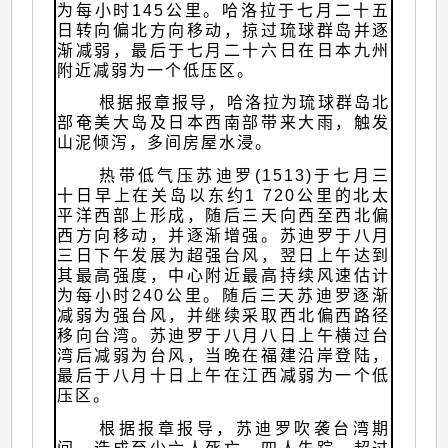
为每小时145公里。哈洛拉于七月二十五
日转向偏北方向移动，掠过琉球群岛并逐
渐减弱，最后于七月二十六日在日本九州
附近减弱为一个低压区。
根据报章报导，哈洛拉为琉球群岛北
部奄美大岛及日本西南部带来大雨，触发
山泥倾泻，多间房屋水浸。
热带低气压苏迪罗(1513)于七月三
十日早上在关岛以东约1 720公里的北太
平洋西部上形成，随后三天向西至西北偏
西方向移动，并逐渐增强。苏迪罗于八月
三日下午发展为超强台风，翌日上午达到
其最高强度，中心附近最高持续风速估计
为每小时240公里。随后三天苏迪罗逐渐
减弱为强台风，并继续采取西北偏西路径
移向台湾。苏迪罗于八月八日上午横过台
湾后减弱为台风，当晚在福建沿岸登陆，
最后于八月十日上午在江西减弱为一个低
压区。
根据报章报导，苏迪罗吹袭台湾期