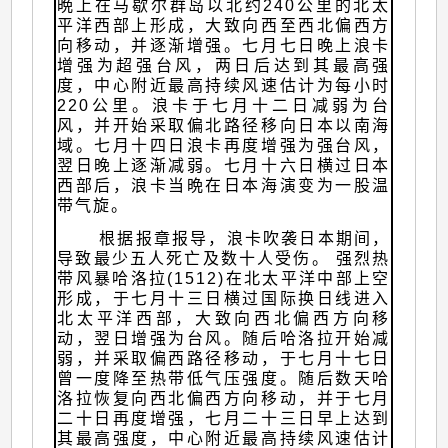
晩上在马歇尔群岛以北约240公里的北太
平洋西部上形成，大致向西至西北偏西方
向移动，并逐渐增强。七月七日晚上浪卡
增强为超强台风，两日后达到其最高强
度，中心附近最高持续风速估计为每小时
220公里。浪卡于七月十二日减弱为台
风，并开始采取偏北路径移向日本以南海
域。七月十四日浪卡再度增强为强台风，
翌日晚上逐渐减弱。七月十六日横过日本
西部后，浪卡当晩在日本海演变为一股温
带气旋。
根据报章报导，浪卡吹袭日本期间，
导致最少五人死亡及数十人受伤。 强烈热
带风暴哈洛拉(1512)在北太平洋中部上空
形成，于七月十三日横过国际换日线进入
北太平洋西部，大致向西北偏西方向移
动，翌日增强为台风。随后哈洛拉开始减
弱，并采取偏西路径移动，于七月十七日
曾一度降至热带低气压强度。随后数天哈
洛拉恢复向西北偏西方向移动，并于七月
二十日再度增强，七月二十三日早上达到
其最高强度，中心附近最高持续风速估计