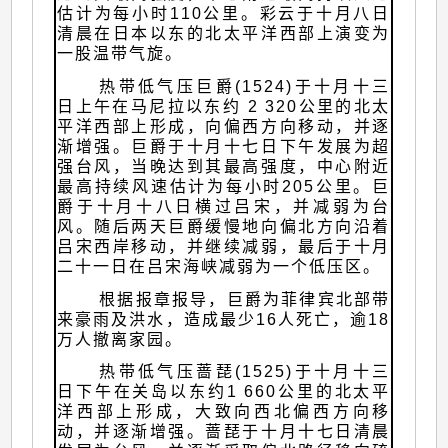
估计为每小时110公里。彩云于十月八日
清晨在日本以东的北太平洋西部上演变为
一股温带气旋。
热带低气压巨爵(1524)于十月十三
日上午在马尼拉以东约 2 320公里的北太
平洋西部上形成，向偏西方向移动，并逐
渐增强。巨爵于十月十七日下午发展为超
强台风，当晚达到其最高强度，中心附近
最高持续风速估计为每小时205公里。巨
爵于十月十八日横过吕宋，并减弱为台
风。随后两天巨爵缓慢地向偏北方向沿着
吕宋西岸移动，并继续减弱，最后于十月
二十一日在吕宋海峡减弱为一个低压区。
根据报章报导，巨爵为菲律宾北部带
来豪雨及洪水，造成最少16人死亡，逾18
万人撤离家园。
热带低气压蔷琵(1525)于十月十三
日下午在关岛以东约1 660公里的北太平
洋西部上形成，大致向西北偏西方向移
动，并逐渐增强。蔷琵于十月十七日清晨