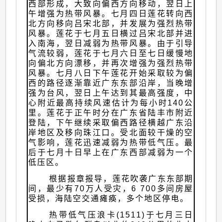
西部形成，大致向偏西方向移动，翌日上
午增强为热带风暴。七月四日莲花转向西
北方向移向吕宋北部，并发展为强烈热带
风暴。莲花于七月五日横过吕宋北部并进
入南海，翌日减弱为热带风暴。由于引导
气流较弱，莲花于七月六日至七日缓慢地
向偏北方向漂移，并再次增强为强烈热带
风暴。七月八日下午莲花开始采取较为偏
西的路径逐渐靠近广东东部沿岸，当晚增
强为台风，翌日上午达到其最高强度，中
心附近最高持续风速估计为每小时140公
里。莲花于正午时分在广东省陆丰市附近
登陆，下午继续采取偏西路径横越广东沿
岸地区及移向珠江口。受北面较干燥的空
气影响，莲花迅速减弱为热带低气压。最
后于七月十日早上在广东西部减弱为一个
低压区。
根据报章报导，莲花吹袭广东东部期
间，最少有70万人受灾，6 700多间房屋
受损，海陆空交通瘫痪，多个地区停电。
热带低气压浪卡(1511)于七月三日