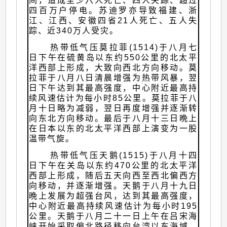
间，造成至少六人死亡、四人失踪、超过
四百万户停电。苏迪罗亦导致福建、浙
江、江西、安徽四省21人死亡、五人失
踪、近340万人受灾。
热带低气压莫拉菲(1514)于八月七
日下午在硫黄岛以东约550公里的北太平
洋西部上形成，大致向西北方向移动。莫
拉菲于八月八日清晨增强为热带风暴，翌
日下午达到其最高强度，中心附近最高持
续风速估计为每小时85公里。莫拉菲于八
月十日略为减弱，翌日再度增强并逐渐转
向东北方向移动。最后于八月十三日晩上
在日本以东的北太平洋西部上演变为一股
温带气旋。
热带低气压天鹅(1515)于八月十四
日下午在关岛以东约470公里的北太平洋
西部上形成，随后五天向西至西北偏西方
向移动，并逐渐增强。天鹅于八月十九日
晩上发展为超强台风，达到其最高强度，
中心附近最高持续风速估计为每小时195
公里。天鹅于八月二十一日上午在吕宋海
峡开始采取偏北路径移向台湾以东海域，