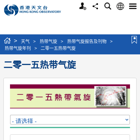
个
语
搜
分
选
人
言
寻
享
单
版
网
站
>
天气
>
热带气旋
>
热带气旋报告及刊物
>
热带气旋年刊
>
二零一五热带气旋
二零一五热带气旋