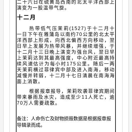
二十六日在硫黄岛西南的北太平洋西部上
演变为一股温带气旋。
十二月
热带低气压茉莉(1527)于十二月十
一日下午在雅蒲岛以南约70公里的北太平
洋西部上形成，向西北偏西方向移动，翌
日早上发展为热带风暴，并继续增强，于
十二月十三日晩上演变为强台风，翌日早
上茉莉达到其最高强度，中心附近最高持
续风速估计为每小时175公里。随后一两
天茉莉横过菲律宾中部及进入南海，移动
减慢并转弱，十二月十七日清晨在南海海
面上消散。
根据报章报导，茉莉吹袭菲律宾期间
带来暴雨及水灾，造成至少11人死亡，逾
70万人需要疏散。
备注：人命伤亡及财物损毁数据是根据报章报
导辑录而成。