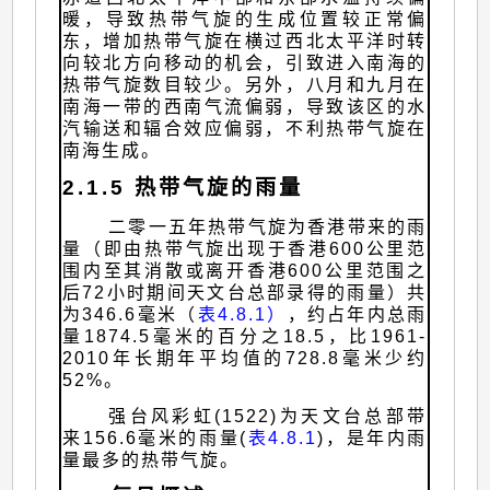
暖，导致热带气旋的生成位置较正常偏
东，增加热带气旋在横过西北太平洋时转
向较北方向移动的机会，引致进入南海的
热带气旋数目较少。另外，八月和九月在
南海一带的西南气流偏弱，导致该区的水
汽输送和辐合效应偏弱，不利热带气旋在
南海生成。
2.1.5 热带气旋的雨量
二零一五年热带气旋为香港带来的雨
量（即由热带气旋出现于香港600公里范
围内至其消散或离开香港600公里范围之
后72小时期间天文台总部录得的雨量）共
为346.6毫米（
表4.8.1）
，约占年内总雨
量1874.5毫米的百分之18.5，比1961-
2010年长期年平均值的728.8毫米少约
52%。
强台风彩虹(1522)为天文台总部带
来156.6毫米的雨量(
表4.8.1
)，是年内雨
量最多的热带气旋。