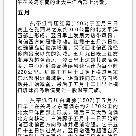
午在关岛东南的北太平洋西部上消散。
五月
热带低气压红霞(1506)于五月三日
晚上在雅蒲岛之东约360公里的北太平洋
西部上形成，翌日早上发展为热带风暴，
向偏西方向缓慢移动。红霞于五月六日掠
过雅蒲岛后继续增强，采取西北偏西路径
移向吕宋以东的海域。五月九日晚上红霞
发展为超强台风，翌日早上达到其最高强
度，中心附近最高持续风速估计为每小时
220公里。红霞于五月十日晚上横过吕宋
东北部附近海域后，逐渐转向东北方向移
动并开始减弱，最后于五月十二日早上横
扫琉球群岛后演变为一股温带气旋。
热带低气压白海豚(1507)于五月八
日早上在关岛之东南偏东约2 170公里的
北太平洋西部上形成，随后三天大致向偏
北方向移动。白海豚于五月十一日开始转
向西北偏西方向移动并逐渐增强。它于五
月十五日掠过关岛，翌日增强为超强台风