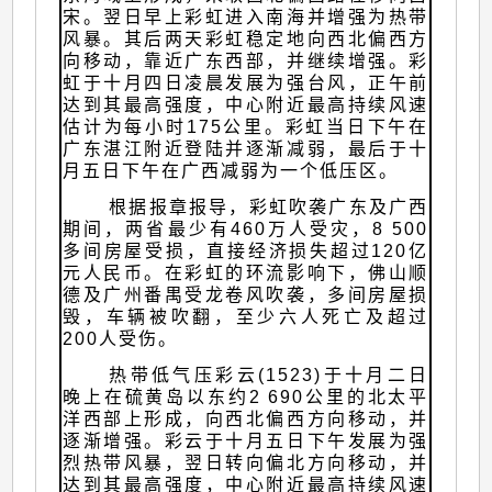
宋。翌日早上彩虹进入南海并增强为热带
风暴。其后两天彩虹稳定地向西北偏西方
向移动，靠近广东西部，并继续增强。彩
虹于十月四日凌晨发展为强台风，正午前
达到其最高强度，中心附近最高持续风速
估计为每小时175公里。彩虹当日下午在
广东湛江附近登陆并逐渐减弱，最后于十
月五日下午在广西减弱为一个低压区。
根据报章报导，彩虹吹袭广东及广西
期间，两省最少有460万人受灾，8 500
多间房屋受损，直接经济损失超过120亿
元人民币。在彩虹的环流影响下，佛山顺
德及广州番禺受龙卷风吹袭，多间房屋损
毁，车辆被吹翻，至少六人死亡及超过
200人受伤。
热带低气压彩云(1523)于十月二日
晚上在硫黄岛以东约2 690公里的北太平
洋西部上形成，向西北偏西方向移动，并
逐渐增强。彩云于十月五日下午发展为强
烈热带风暴，翌日转向偏北方向移动，并
达到其最高强度，中心附近最高持续风速