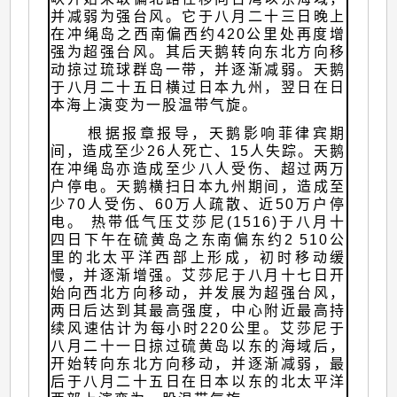
并减弱为强台风。它于八月二十三日晚上
在冲绳岛之西南偏西约420公里处再度增
强为超强台风。其后天鹅转向东北方向移
动掠过琉球群岛一带，并逐渐减弱。天鹅
于八月二十五日横过日本九州，翌日在日
本海上演变为一股温带气旋。
根据报章报导，天鹅影响菲律宾期
间，造成至少26人死亡、15人失踪。天鹅
在冲绳岛亦造成至少八人受伤、超过两万
户停电。天鹅横扫日本九州期间，造成至
少70人受伤、60万人疏散、近50万户停
电。 热带低气压艾莎尼(1516)于八月十
四日下午在硫黄岛之东南偏东约2 510公
里的北太平洋西部上形成，初时移动缓
慢，并逐渐增强。艾莎尼于八月十七日开
始向西北方向移动，并发展为超强台风，
两日后达到其最高强度，中心附近最高持
续风速估计为每小时220公里。艾莎尼于
八月二十一日掠过硫黄岛以东的海域后，
开始转向东北方向移动，并逐渐减弱，最
后于八月二十五日在日本以东的北太平洋