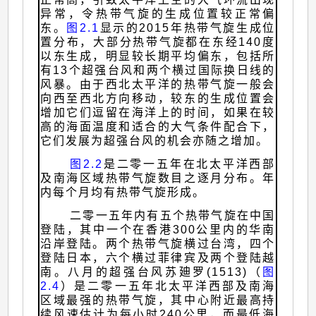
异常，令热带气旋的生成位置较正常偏
东。
图2.1
显示的2015年热带气旋生成位
置分布，大部分热带气旋都在东经140度
以东生成，明显较长期平均偏东，包括所
有13个超强台风和两个横过国际换日线的
风暴。由于西北太平洋的热带气旋一般会
向西至西北方向移动，较东的生成位置会
增加它们逗留在海洋上的时间，如果在较
高的海面温度和适合的大气条件配合下，
它们发展为超强台风的机会亦随之增加。
图2.2
是二零一五年在北太平洋西部
及南海区域热带气旋数目之逐月分布。年
内每个月均有热带气旋形成。
二零一五年内有五个热带气旋在中国
登陆，其中一个在香港300公里内的华南
沿岸登陆。两个热带气旋横过台湾，四个
登陆日本，六个横过菲律宾及两个登陆越
南。八月的超强台风苏廸罗(1513)（
图
2.4
）是二零一五年北太平洋西部及南海
区域最强的热带气旋，其中心附近最高持
续风速估计为每小时240公里，而最低海