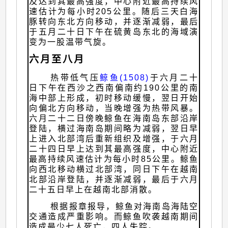
及达到其最高强度，中心附近最高持续风
速估计为每小时205公里。随后三天白海
豚转向东北方向移动，并逐渐减弱，最后
于五月二十日下午在硫黄岛东北的海域演
变为一股温带气旋。
六月至八月
热带低气压
鲸鱼(1508)
于六月二十
日下午在西沙之西南偏南约190公里的南
海中部上形成，初时移动缓慢，翌日开始
向偏北方向移动，当晚增强为热带风暴。
六月二十二日傍晚鲸鱼在海南岛东部沿岸
登陆，横过海南岛期间略为减弱，翌日早
上进入北部湾后重新组织及增强，于六月
二十四日早上达到其最高强度，中心附近
最高持续风速估计为每小时85公里。鲸鱼
向西北移动横过北部湾，同日下午在越南
北部沿岸登陆，并逐渐减弱，最后于六月
二十五日早上在越南北部消散。
根据报章报导，鲸鱼对海南岛海陆空
交通造成严重影响。而鲸鱼吹袭越南期间
造成最少七人死亡，四人失踪。