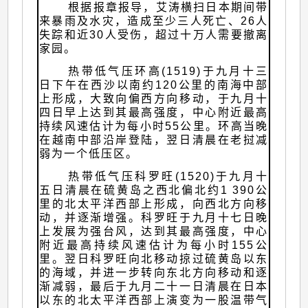
根据报章报导，艾涛横扫日本期间带
来暴雨及水灾，造成至少三人死亡、26人
失踪和近30人受伤，超过十万人需要撤离
家园。
热带低气压环高(1519)于九月十三
日下午在西沙以南约120公里的南海中部
上形成，大致向偏西方向移动，于九月十
四日早上达到其最高强度，中心附近最高
持续风速估计为每小时55公里。环高当晚
在越南中部沿岸登陆，翌日清晨在老挝减
弱为一个低压区。
热带低气压科罗旺(1520)于九月十
五日清晨在硫黄岛之西北偏北约1 390公
里的北太平洋西部上形成，向西北方向移
动，并逐渐增强。科罗旺于九月十七日晚
上发展为强台风，达到其最高强度，中心
附近最高持续风速估计为每小时155公
里。翌日科罗旺向北移动掠过硫黄岛以东
的海域，并进一步转向东北方向移动和逐
渐减弱，最后于九月二十一日清晨在日本
以东的北太平洋西部上演变为一股温带气