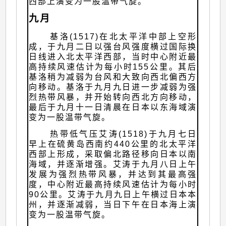
西部上演变为一股温带气旋。
九月
基洛(1517)在北太平洋中部上空形
成，于九月二日以强台风强度横过国际换
日线进入北太平洋西部，当时中心附近最
高持续风速估计为每小时155公里。其后
基洛稍为减弱为台风和大致向西北偏西方
向移动。基洛于九月九日进一步减弱为强
烈热带风暴，并开始转向西北方向移动，
最后于九月十一日清晨在日本以东海域演
变为一股温带气旋。
热带低气压艾涛(1518)于九月七日
早上在硫黄岛西南约440公里的北太平洋
西部上形成，采取偏北路径移向日本以南
海域，并逐渐增强。艾涛于九月八日上午
发展为强烈热带风暴，并达到其最高强
度，中心附近最高持续风速估计为每小时
90公里。艾涛于九月九日上午横过日本本
州，并逐渐减弱，当日下午在日本海上演
变为一股温带气旋。