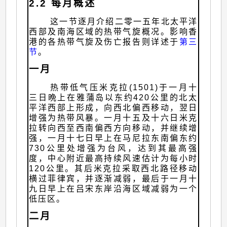
2.2 每月概述
这一节逐月介绍二零一五年北太平洋
西部及南海区域的热带气旋概况。影响香
港的各热带气旋及伤亡报告则详述于
第三
节
。
一月
热带低气压米克拉(1501)于一月十
三日晩上在雅蒲岛以东约420公里的北太
平洋西部上形成，向西北偏西移动，翌日
增强为热带风暴。一月十五及十六日米克
拉转向西至西南偏西方向移动，并继续增
强，一月十七日早上在马尼拉东南偏东约
730公里处增强为台风，达到其最高强
度，中心附近最高持续风速估计为每小时
120公里。其后米克拉采取西北路径移动
横过菲律宾，并逐渐减弱，最后于一月十
九日早上在吕宋东岸沿海区域减弱为一个
低压区。
二月