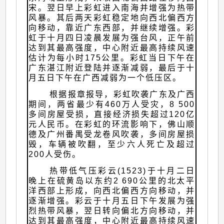
宋。翌日早上彩虹进入南海并增强为热带
风暴。其后两天彩虹稳定地向西北偏西方
向移动，靠近广东西部，并继续增强。彩
虹于十月四日凌晨发展为强台风，正午前
达到其最高强度，中心附近最高持续风速
估计为每小时175公里。彩虹当日下午在
广东湛江附近登陆并逐渐减弱，最后于十
月五日下午在广西减弱为一个低压区。
根据报章报导，彩虹吹袭广东及广西
期间，两省最少有460万人受灾，8 500
多间房屋受损，直接经济损失超过120亿
元人民币。在彩虹的环流影响下，佛山顺
德及广州番禺受龙卷风吹袭，多间房屋损
毁，车辆被吹翻，至少六人死亡及超过
200人受伤。
热带低气压彩云(1523)于十月二日
晚上在硫黄岛以东约2 690公里的北太平
洋西部上形成，向西北偏西方向移动，并
逐渐增强。彩云于十月五日下午发展为强
烈热带风暴，翌日转向偏北方向移动，并
达到其最高强度，中心附近最高持续风速