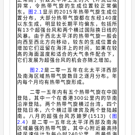
异常，令热带气旋的生成位置较正常偏
东。
图2.1
显示的2015年热带气旋生成位
置分布，大部分热带气旋都在东经140度
以东生成，明显较长期平均偏东，包括所
有13个超强台风和两个横过国际换日线的
风暴。由于西北太平洋的热带气旋一般会
向西至西北方向移动，较东的生成位置会
增加它们逗留在海洋上的时间，如果在较
高的海面温度和适合的大气条件配合下，
它们发展为超强台风的机会亦随之增加。
图2.2
是二零一五年在北太平洋西部
及南海区域热带气旋数目之逐月分布。年
内每个月均有热带气旋形成。
二零一五年内有五个热带气旋在中国
登陆，其中一个在香港300公里内的华南
沿岸登陆。两个热带气旋横过台湾，四个
登陆日本，六个横过菲律宾及两个登陆越
南。八月的超强台风苏廸罗(1513)（
图
2.4
）是二零一五年北太平洋西部及南海
区域最强的热带气旋，其中心附近最高持
续风速估计为每小时240公里，而最低海