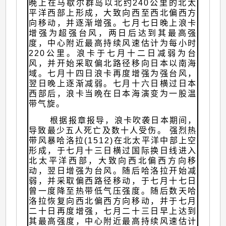
晩上在马歇尔群岛以北约240公里的北太
平洋西部上形成，大致向西至西北偏西方
向移动，并逐渐增强。七月七日晚上浪卡
增强为超强台风，两日后达到其最高强
度，中心附近最高持续风速估计为每小时
220公里。浪卡于七月十二日减弱为台
风，并开始采取偏北路径移向日本以南海
域。七月十四日浪卡再度增强为强台风，
翌日晚上逐渐减弱。七月十六日横过日本
西部后，浪卡当晩在日本海演变为一股温
带气旋。
根据报章报导，浪卡吹袭日本期间，
导致最少五人死亡及数十人受伤。 强烈热
带风暴哈洛拉(1512)在北太平洋中部上空
形成，于七月十三日横过国际换日线进入
北太平洋西部，大致向西北偏西方向移
动，翌日增强为台风。随后哈洛拉开始减
弱，并采取偏西路径移动，于七月十七日
曾一度降至热带低气压强度。随后数天哈
洛拉恢复向西北偏西方向移动，并于七月
二十日再度增强，七月二十三日早上达到
其最高强度，中心附近最高持续风速估计