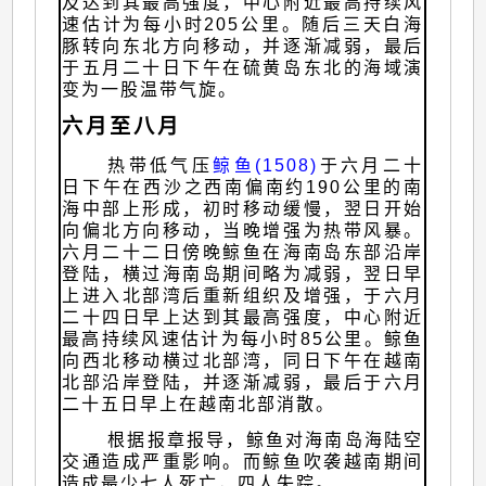
及达到其最高强度，中心附近最高持续风
速估计为每小时205公里。随后三天白海
豚转向东北方向移动，并逐渐减弱，最后
于五月二十日下午在硫黄岛东北的海域演
变为一股温带气旋。
六月至八月
热带低气压
鲸鱼(1508)
于六月二十
日下午在西沙之西南偏南约190公里的南
海中部上形成，初时移动缓慢，翌日开始
向偏北方向移动，当晚增强为热带风暴。
六月二十二日傍晚鲸鱼在海南岛东部沿岸
登陆，横过海南岛期间略为减弱，翌日早
上进入北部湾后重新组织及增强，于六月
二十四日早上达到其最高强度，中心附近
最高持续风速估计为每小时85公里。鲸鱼
向西北移动横过北部湾，同日下午在越南
北部沿岸登陆，并逐渐减弱，最后于六月
二十五日早上在越南北部消散。
根据报章报导，鲸鱼对海南岛海陆空
交通造成严重影响。而鲸鱼吹袭越南期间
造成最少七人死亡，四人失踪。