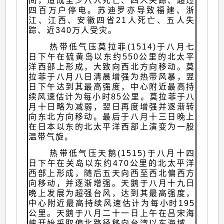
间，造成至少六人死亡、四人失踪、超过
四百万户停电。苏迪罗亦导致福建、浙
江、江西、安徽四省21人死亡、五人失
踪、近340万人受灾。
热带低气压莫拉菲(1514)于八月七
日下午在硫黄岛以东约550公里的北太平
洋西部上形成，大致向西北方向移动。莫
拉菲于八月八日清晨增强为热带风暴，翌
日下午达到其最高强度，中心附近最高持
续风速估计为每小时85公里。莫拉菲于八
月十日略为减弱，翌日再度增强并逐渐转
向东北方向移动。最后于八月十三日晩上
在日本以东的北太平洋西部上演变为一股
温带气旋。
热带低气压天鹅(1515)于八月十四
日下午在关岛以东约470公里的北太平洋
西部上形成，随后五天向西至西北偏西方
向移动，并逐渐增强。天鹅于八月十九日
晩上发展为超强台风，达到其最高强度，
中心附近最高持续风速估计为每小时195
公里。天鹅于八月二十一日上午在吕宋海
峡开始采取偏北路径移向台湾以东海域，