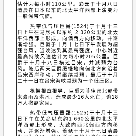
估计为每小时110公里。彩云于十月八日
清晨在日本以东的北太平洋西部上演变为
一股温带气旋。
热带低气压巨爵(1524)于十月十三
日上午在马尼拉以东约 2 320公里的北太
平洋西部上形成，向偏西方向移动，并逐
渐增强。巨爵于十月十七日下午发展为超
强台风，当晚达到其最高强度，中心附近
最高持续风速估计为每小时205公里。巨
爵于十月十八日横过吕宋，并减弱为台
风。随后两天巨爵缓慢地向偏北方向沿着
吕宋西岸移动，并继续减弱，最后于十月
二十一日在吕宋海峡减弱为一个低压区。
根据报章报导，巨爵为菲律宾北部带
来豪雨及洪水，造成最少16人死亡，逾18
万人撤离家园。
热带低气压蔷琵(1525)于十月十三
日下午在关岛以东约1 660公里的北太平
洋西部上形成，大致向西北偏西方向移
动，并逐渐增强。蔷琵于十月十七日清晨