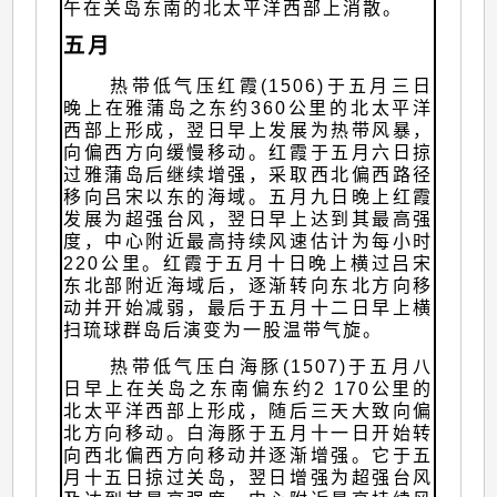
午在关岛东南的北太平洋西部上消散。
五月
热带低气压红霞(1506)于五月三日
晚上在雅蒲岛之东约360公里的北太平洋
西部上形成，翌日早上发展为热带风暴，
向偏西方向缓慢移动。红霞于五月六日掠
过雅蒲岛后继续增强，采取西北偏西路径
移向吕宋以东的海域。五月九日晚上红霞
发展为超强台风，翌日早上达到其最高强
度，中心附近最高持续风速估计为每小时
220公里。红霞于五月十日晚上横过吕宋
东北部附近海域后，逐渐转向东北方向移
动并开始减弱，最后于五月十二日早上横
扫琉球群岛后演变为一股温带气旋。
热带低气压白海豚(1507)于五月八
日早上在关岛之东南偏东约2 170公里的
北太平洋西部上形成，随后三天大致向偏
北方向移动。白海豚于五月十一日开始转
向西北偏西方向移动并逐渐增强。它于五
月十五日掠过关岛，翌日增强为超强台风