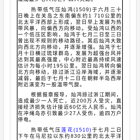
热带低气压灿鸿(1509)于六月三十
日晚上在关岛之东南偏东约1 710公里的
北太平洋西部上形成，翌日早上发展为热
带风暴，向偏西方向移动。受灿鸿以西的
一个低压区影响，灿鸿于七月二日至三日
曾出现不规则的移动路径。其后灿鸿大致
向西北方向移动，并逐渐增强。灿鸿于七
月十日横过琉球群岛，发展为超强台风并
达到其最高强度，中心附近最高持续风速
估计为每小时195公里。翌日灿鸿转向偏
北方向移动，掠过浙江沿岸海域，并逐渐
减弱，最后于七月十二日在朝鲜半岛西岸
附近演变为一股温带气旋。
根据报章报导，灿鸿掠过浙江期间，
造成最少一人死亡，近200万人受灾，直
接经济损失估计接近60亿元人民币。灿鸿
在冲绳岛亦引致最少27人受伤，逾四万户
停电。
热带低气压
莲花(1510)
于七月二日
下午在马尼拉以东约830公里的北太平洋