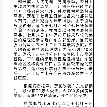
西部形成，大致向偏西方向移动，翌日上
午增强为热带风暴。七月四日莲花转向西
北方向移向吕宋北部，并发展为强烈热带
风暴。莲花于七月五日横过吕宋北部并进
入南海，翌日减弱为热带风暴。由于引导
气流较弱，莲花于七月六日至七日缓慢地
向偏北方向漂移，并再次增强为强烈热带
风暴。七月八日下午莲花开始采取较为偏
西的路径逐渐靠近广东东部沿岸，当晚增
强为台风，翌日上午达到其最高强度，中
心附近最高持续风速估计为每小时140公
里。莲花于正午时分在广东省陆丰市附近
登陆，下午继续采取偏西路径横越广东沿
岸地区及移向珠江口。受北面较干燥的空
气影响，莲花迅速减弱为热带低气压。最
后于七月十日早上在广东西部减弱为一个
低压区。
根据报章报导，莲花吹袭广东东部期
间，最少有70万人受灾，6 700多间房屋
受损，海陆空交通瘫痪，多个地区停电。
热带低气压浪卡(1511)于七月三日