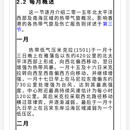
2.2 每月概述
这一节逐月介绍二零一五年北太平洋
西部及南海区域的热带气旋概况。影响香
港的各热带气旋及伤亡报告则详述于
第三
节
。
一月
热带低气压米克拉(1501)于一月十
三日晩上在雅蒲岛以东约420公里的北太
平洋西部上形成，向西北偏西移动，翌日
增强为热带风暴。一月十五及十六日米克
拉转向西至西南偏西方向移动，并继续增
强，一月十七日早上在马尼拉东南偏东约
730公里处增强为台风，达到其最高强
度，中心附近最高持续风速估计为每小时
120公里。其后米克拉采取西北路径移动
横过菲律宾，并逐渐减弱，最后于一月十
九日早上在吕宋东岸沿海区域减弱为一个
低压区。
二月