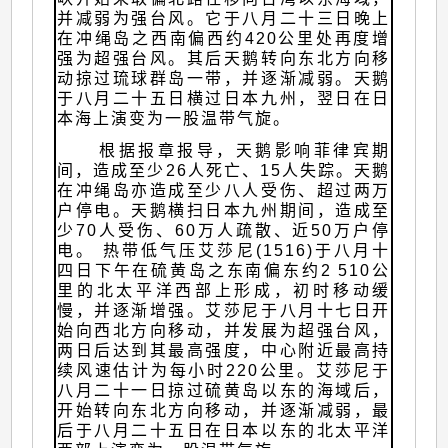
并减弱为强台风。它于八月二十三日晚上
在冲绳岛之西南偏西约420公里处再度增
强为超强台风。其后天鹅转向东北方向移
动掠过琉球群岛一带，并逐渐减弱。天鹅
于八月二十五日横过日本九州，翌日在日
本海上演变为一股温带气旋。
根据报章报导，天鹅影响菲律宾期
间，造成至少26人死亡、15人失踪。天鹅
在冲绳岛亦造成至少八人受伤、超过两万
户停电。天鹅横扫日本九州期间，造成至
少70人受伤、60万人疏散、近50万户停
电。 热带低气压艾莎尼(1516)于八月十
四日下午在硫黄岛之东南偏东约2 510公
里的北太平洋西部上形成，初时移动缓
慢，并逐渐增强。艾莎尼于八月十七日开
始向西北方向移动，并发展为超强台风，
两日后达到其最高强度，中心附近最高持
续风速估计为每小时220公里。艾莎尼于
八月二十一日掠过硫黄岛以东的海域后，
开始转向东北方向移动，并逐渐减弱，最
后于八月二十五日在日本以东的北太平洋