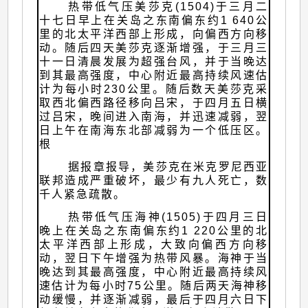
热带低气压美莎克(1504)于三月二
十七日早上在关岛之东南偏东约1 640公
里的北太平洋西部上形成，向偏西方向移
动。随后四天美莎克逐渐增强，于三月三
十一日清晨发展为超强台风，并于当晚达
到其最高强度，中心附近最高持续风速估
计为每小时230公里。随后数天美莎克采
取西北偏西路径移向吕宋，于四月五日横
过吕宋，晚间进入南海，并迅速减弱，翌
日上午在南海东北部减弱为一个低压区。
根
据报章报导，美莎克在米克罗尼西亚
联邦造成严重破坏，最少有九人死亡，数
千人紧急疏散。
热带低气压海神(1505)于四月三日
晚上在关岛之东南偏东约1 220公里的北
太平洋西部上形成，大致向偏西方向移
动，翌日下午增强为热带风暴。海神于当
晚达到其最高强度，中心附近最高持续风
速估计为每小时75公里。随后两天海神移
动缓慢，并逐渐减弱，最后于四月六日下