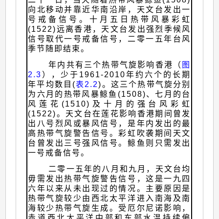
向北移动并靠近华南沿岸，天文台发出一
号戒备信号。十月五日热带风暴彩虹
(1522)远离香港，天文台发出强烈季候风
信号取代一号戒备信号，二零一五年台风
季节随即结束。
年内共有三个热带气旋影响香港（
图
2.3
），少于1961-2010年约六个的长期
年平均数目(
表2.2
)。这三个热带气旋分别
为六月的热带风暴鲸鱼(1508)、七月的台
风莲花(1510)及十月的强台风彩虹
(1522)。天文台在莲花影响香港期间曾发
出八号烈风或暴风信号，是年内发出的最
高热带气旋警告信号。彩虹吹袭期间天文
台曾发出三号强风信号。鲸鱼则只需发出
一号戒备信号。
二零一五年的八月和九月，天文台均
毋需发出热带气旋警告信号，这是一九四
六年以来从未出现过的情况。主要原因是
热带气旋较少由西北太平洋进入南海及南
海较少热带气旋生成。受厄尔尼诺影响，
赤道西北太平洋中部和东部水温持续偏