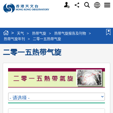
个
语
搜
分
选
人
言
寻
享
单
版
网
站
>
天气
>
热带气旋
>
热带气旋报告及刊物
>
热带气旋年刊
>
二零一五热带气旋
二零一五热带气旋