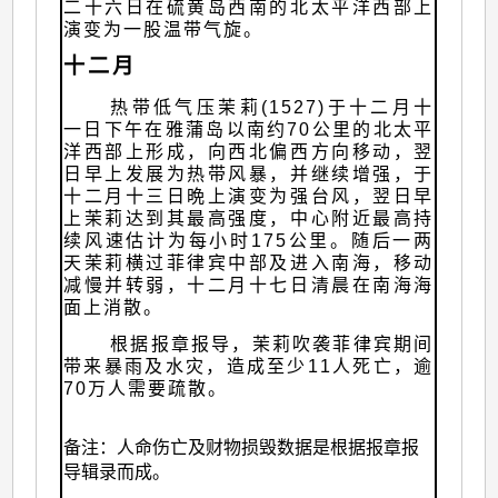
二十六日在硫黄岛西南的北太平洋西部上
演变为一股温带气旋。
十二月
热带低气压茉莉(1527)于十二月十
一日下午在雅蒲岛以南约70公里的北太平
洋西部上形成，向西北偏西方向移动，翌
日早上发展为热带风暴，并继续增强，于
十二月十三日晩上演变为强台风，翌日早
上茉莉达到其最高强度，中心附近最高持
续风速估计为每小时175公里。随后一两
天茉莉横过菲律宾中部及进入南海，移动
减慢并转弱，十二月十七日清晨在南海海
面上消散。
根据报章报导，茉莉吹袭菲律宾期间
带来暴雨及水灾，造成至少11人死亡，逾
70万人需要疏散。
备注：人命伤亡及财物损毁数据是根据报章报
导辑录而成。