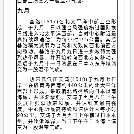
西部上演变为一股温带气旋。
九月
基洛(1517)在北太平洋中部上空形
成，于九月二日以强台风强度横过国际换
日线进入北太平洋西部，当时中心附近最
高持续风速估计为每小时155公里。其后
基洛稍为减弱为台风和大致向西北偏西方
向移动。基洛于九月九日进一步减弱为强
烈热带风暴，并开始转向西北方向移动，
最后于九月十一日清晨在日本以东海域演
变为一股温带气旋。
热带低气压艾涛(1518)于九月七日
早上在硫黄岛西南约440公里的北太平洋
西部上形成，采取偏北路径移向日本以南
海域，并逐渐增强。艾涛于九月八日上午
发展为强烈热带风暴，并达到其最高强
度，中心附近最高持续风速估计为每小时
90公里。艾涛于九月九日上午横过日本本
州，并逐渐减弱，当日下午在日本海上演
变为一股温带气旋。