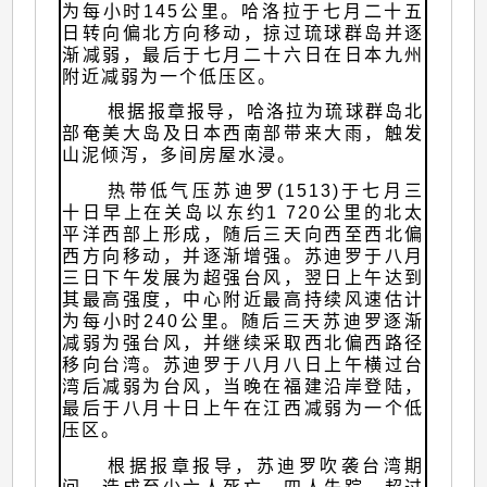
为每小时145公里。哈洛拉于七月二十五
日转向偏北方向移动，掠过琉球群岛并逐
渐减弱，最后于七月二十六日在日本九州
附近减弱为一个低压区。
根据报章报导，哈洛拉为琉球群岛北
部奄美大岛及日本西南部带来大雨，触发
山泥倾泻，多间房屋水浸。
热带低气压苏迪罗(1513)于七月三
十日早上在关岛以东约1 720公里的北太
平洋西部上形成，随后三天向西至西北偏
西方向移动，并逐渐增强。苏迪罗于八月
三日下午发展为超强台风，翌日上午达到
其最高强度，中心附近最高持续风速估计
为每小时240公里。随后三天苏迪罗逐渐
减弱为强台风，并继续采取西北偏西路径
移向台湾。苏迪罗于八月八日上午横过台
湾后减弱为台风，当晚在福建沿岸登陆，
最后于八月十日上午在江西减弱为一个低
压区。
根据报章报导，苏迪罗吹袭台湾期