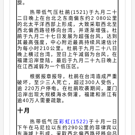
旋。
热带低气压杜鹃(1521)于九月二十
二日晚上在台北之东南偏东约2 080公里
的北太平洋西部上形成，大致采取西北至
西北偏西路径移向台湾，并逐渐增强。杜
鹃于九月二十七日发展为超强台风，达到
其最高强度，中心附近最高持续风速估计
为每小时210公里。杜鹃于九月二十八日
晚上横过台湾，翌日上午减弱为台风，在
福建沿岸登陆，最后于九月二十九日晚上
在江西减弱为一个低压区。
根据报章报导，杜鹃在台湾造成严重
破坏，至少三人死亡，超过300人受伤，
逾 220万户停电。在杜鹃吹袭期间，厦门
沿岸出现大规模海水倒灌，福建和浙江有
逾40万人需要疏散。
十月
热带低气压
彩虹(1522)
于十月一日
下午在马尼拉以东约290公里的菲律宾以
东海域上形成，采取西北偏西路径移向吕