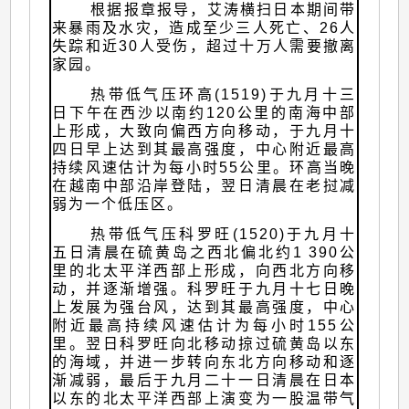
根据报章报导，艾涛横扫日本期间带
来暴雨及水灾，造成至少三人死亡、26人
失踪和近30人受伤，超过十万人需要撤离
家园。
热带低气压环高(1519)于九月十三
日下午在西沙以南约120公里的南海中部
上形成，大致向偏西方向移动，于九月十
四日早上达到其最高强度，中心附近最高
持续风速估计为每小时55公里。环高当晚
在越南中部沿岸登陆，翌日清晨在老挝减
弱为一个低压区。
热带低气压科罗旺(1520)于九月十
五日清晨在硫黄岛之西北偏北约1 390公
里的北太平洋西部上形成，向西北方向移
动，并逐渐增强。科罗旺于九月十七日晚
上发展为强台风，达到其最高强度，中心
附近最高持续风速估计为每小时155公
里。翌日科罗旺向北移动掠过硫黄岛以东
的海域，并进一步转向东北方向移动和逐
渐减弱，最后于九月二十一日清晨在日本
以东的北太平洋西部上演变为一股温带气