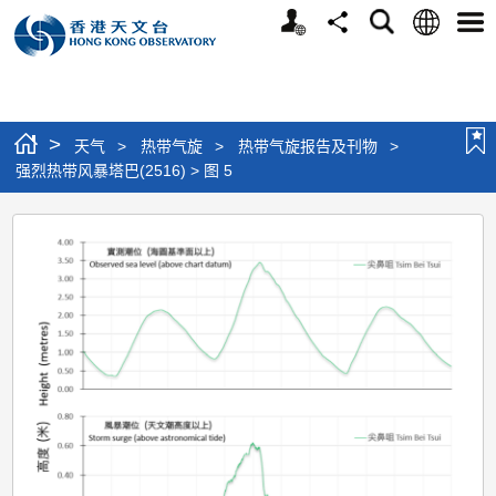
个
语
搜
分
选
人
言
寻
享
单
版
网
站
>
天气
>
热带气旋
>
热带气旋报告及刊物
>
强烈热带风暴塔巴(2516) > 图 5
强
烈
热
带
风
暴
塔
巴