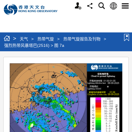
个
语
搜
分
选
人
言
寻
享
单
版
网
站
>
天气
>
热带气旋
>
热带气旋报告及刊物
>
强烈热带风暴塔巴(2516) > 图 7a
强
烈
热
带
风
暴
塔
巴