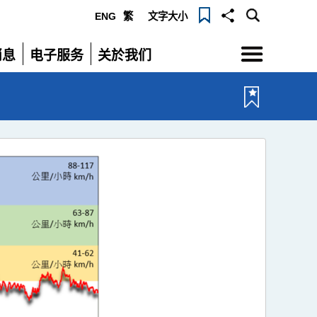
ENG
繁
文字大小
选
消息
电子服务
关於我们
单
展
展
开
开