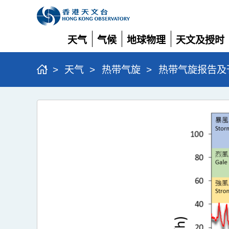
天气
气候
地球物理
天文及授时
展
展
展
展
开
开
开
开
>
天气
>
热带气旋
>
热带气旋报告及
强
烈
热
带
风
暴
塔
巴