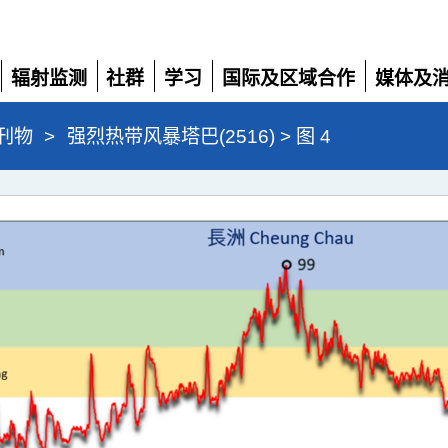
辐射监测
社群
学习
国际及区域合作
媒体及
展
展
展
展
展
开
开
开
开
开
刊物
>
强烈热带风暴塔巴(2516) > 图 4