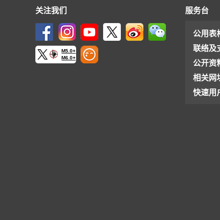
关注我们
服务台
公用表
联络及
M5.0+
M6.0+
公开资
相关网
快速用