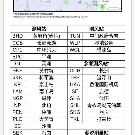
提
及
的
测
测风站
测风站
BHD
黄麻角(赤柱)
TUN
屯门政府合署
风
CCB
长洲泳滩
WLP
湿地公园
站
CP1
中环码头
WGL
横澜岛
及
EPC
平洲
GI
青洲
参考测风站*
潮
HKS
黄竹坑
CCH
长洲
汐
JKB
将军澳
LFS
流浮山
测
KP
京士柏
HKA
香港国际机场
LAM
南丫岛
SE
启德
量
NGP
昂坪
SHA
沙田
站
NP
北角
SHL
青衣岛蚬壳油库
之
PEN
坪洲
SKG
西贡
PLC
大美督
TKL
打鼓岭
分
SC
沙洲
布
SEK
石岗
潮汐测量站