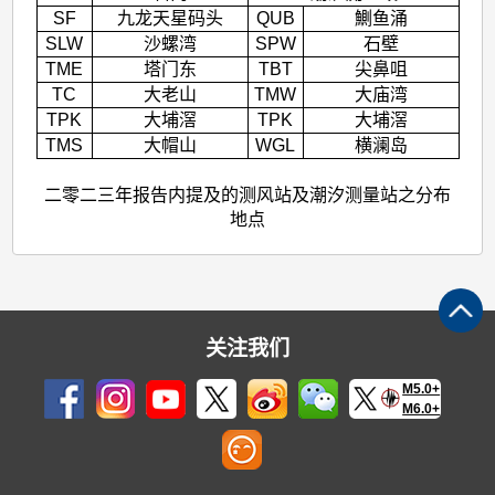
地
SF
九龙天星码头
QUB
鰂鱼涌
SLW
沙螺湾
SPW
石壁
点
TME
塔门东
TBT
尖鼻咀
TC
大老山
TMW
大庙湾
TPK
大埔滘
TPK
大埔滘
TMS
大帽山
WGL
横澜岛
二零二三年报告内提及的测风站及潮汐测量站之分布
地点
关注我们
M5.0+
M6.0+