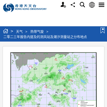
个
语
搜
分
选
人
言
寻
享
单
版
网
站
>
天气
>
热带气旋
>
二零二三年报告内提及的测风站及潮汐测量站之分布地点
二
零
二
三
年
报
告
内