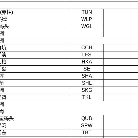
(赤柱)
TUN
泳滩
WLP
码头
WGL
洲
洲
竹坑
CCH
军澳
LFS
士柏
HKA
丫岛
SE
坪
SHA
角
SHL
洲
SKG
美督
TKL
洲
岗
星码头
QUB
螺湾
SPW
门东
TBT