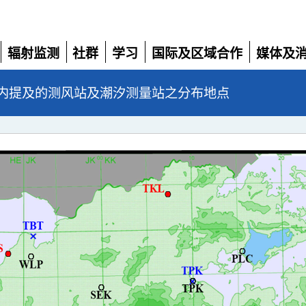
辐射监测
社群
学习
国际及区域合作
媒体及
展
展
展
展
展
开
开
开
开
开
内提及的测风站及潮汐测量站之分布地点