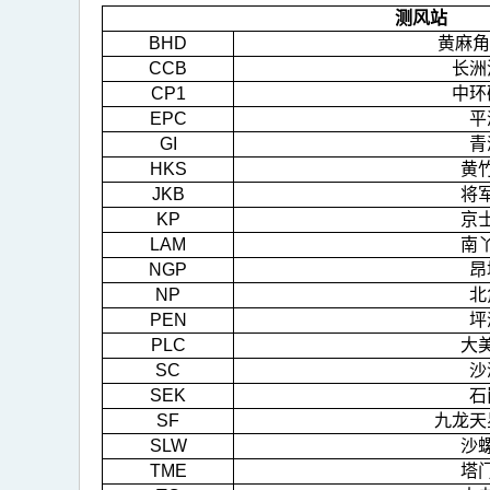
测风站
地
BHD
黄麻角
点
CCB
长洲
CP1
中环
EPC
平
GI
青
HKS
黄
JKB
将
KP
京
LAM
南
NGP
昂
NP
北
PEN
坪
PLC
大
SC
沙
SEK
石
SF
九龙天
SLW
沙
TME
塔