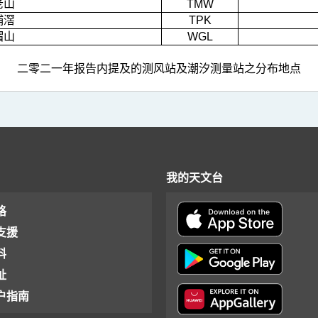
老山
TMW
埔滘
TPK
帽山
WGL
二零二一年报告内提及的测风站及潮汐测量站之分布地点
我的天文台
格
支援
料
址
户指南