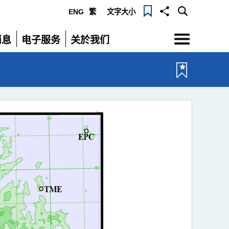
ENG
繁
文字大小
选
消息
电子服务
关於我们
单
展
展
开
开