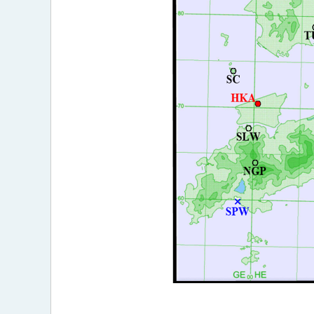
提
及
的
测
风
站
及
潮
汐
测
量
站
之
分
布