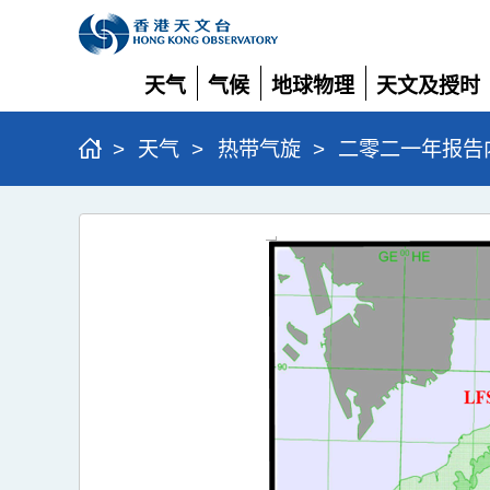
天气
气候
地球物理
天文及授时
展
展
展
展
开
开
开
开
>
天气
>
热带气旋
>
二零二一年报告
二
零
二
一
年
报
告
内