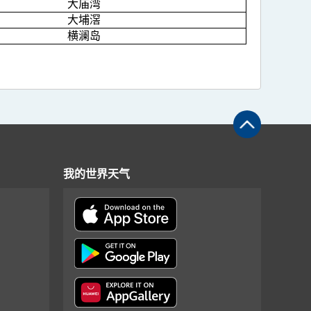
大庙湾
大埔滘
横澜岛
我的世界天气