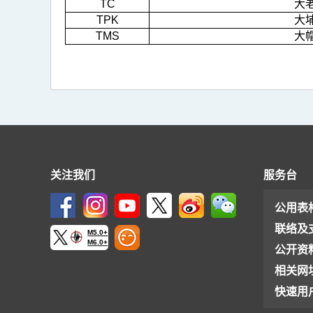
TC
大
TPK
大
TMS
大
关注我们
服务台
公用表
联络及
M5.0+
M6.0+
公开资
相关网
快速用