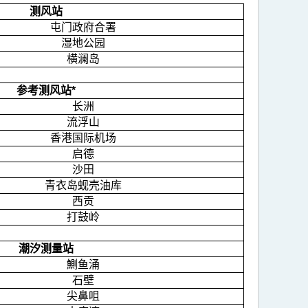
测风站
屯门政府合署
湿地公园
横澜岛
参考测风站*
长洲
流浮山
香港国际机场
启德
沙田
青衣岛蚬壳油库
西贡
打鼓岭
潮汐测量站
鰂鱼涌
石壁
尖鼻咀