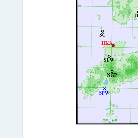
提
及
的
测
风
站
及
潮
汐
测
量
站
之
分
布