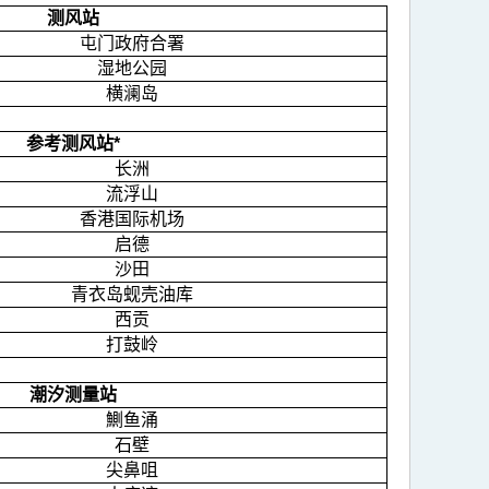
测风站
屯门政府合署
湿地公园
横澜岛
参考测风站*
长洲
流浮山
香港国际机场
启德
沙田
青衣岛蚬壳油库
西贡
打鼓岭
潮汐测量站
鰂鱼涌
石壁
尖鼻咀