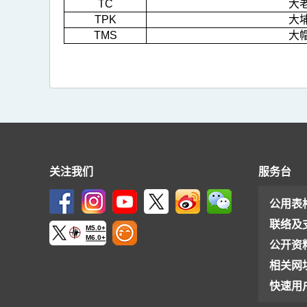
TC
大
TPK
大
TMS
大
关注我们
服务台
公用表
联络及
M5.0+
M6.0+
公开资
相关网
快速用