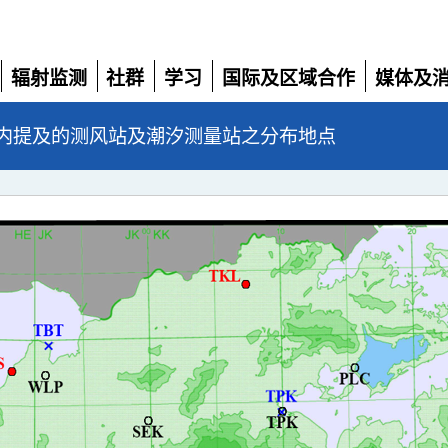
辐射监测
社群
学习
国际及区域合作
媒体及
展
展
展
展
展
开
开
开
开
开
内提及的测风站及潮汐测量站之分布地点