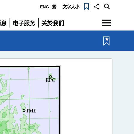
ENG
繁
文字大小
选
消息
电子服务
关於我们
单
展
展
开
开