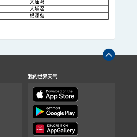
大庙湾
大埔滘
横澜岛
我的世界天气