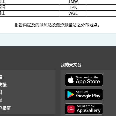
老山
TMW
埔滘
TPK
帽山
WGL
报告内提及的测风站及潮汐测量站之分布地点。
我的天文台
格
支援
料
址
户指南