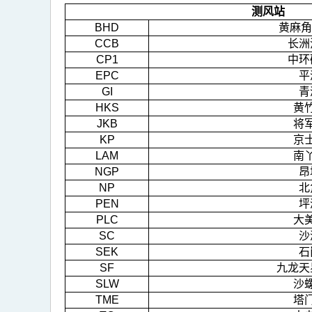
测风站
地
BHD
黄麻角
点
CCB
长洲
CP1
中环
EPC
平
GI
青
HKS
黄
JKB
将
KP
京
LAM
南
NGP
昂
NP
北
PEN
坪
PLC
大
SC
沙
SEK
石
SF
九龙天
SLW
沙
TME
塔