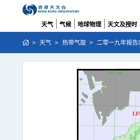
天气
气候
地球物理
天文及授时
展
展
展
展
开
开
开
开
>
天气
>
热带气旋
>
二零一九年报告
二
零
一
九
年
报
告
内