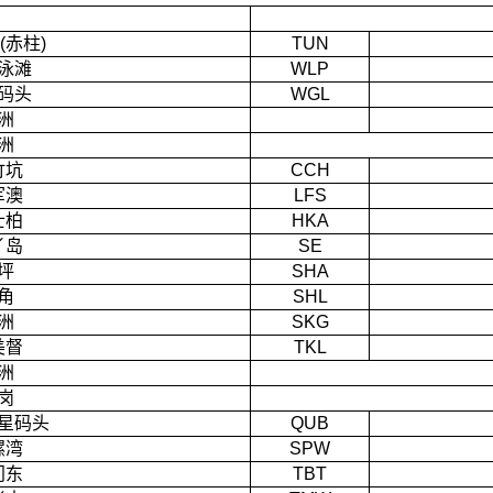
(赤柱)
TUN
泳滩
WLP
码头
WGL
洲
洲
竹坑
CCH
军澳
LFS
士柏
HKA
丫岛
SE
坪
SHA
角
SHL
洲
SKG
美督
TKL
洲
岗
星码头
QUB
螺湾
SPW
门东
TBT