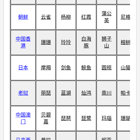
蒲公
朝鲜
云雀
杨柳
红霞
尼格
英
中国香
白海
狮子
珊珊
玲玲
榕树
港
豚
山
日本
摩羯
剑鱼
鲸鱼
圆规
山猫
老挝
丽琵
蓝湖
灿鸿
南川
帕卡
中国澳
贝碧
琵琶
琵鹭
玛瑙
珊瑚
门
嘉