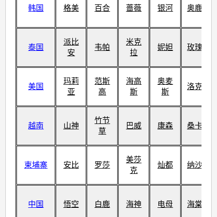
韩国
格美
百合
蔷薇
银河
奥鹿
派比
米克
泰国
韦帕
妮妲
玫瑰
安
拉
玛莉
范斯
海高
奥麦
美国
洛克
亚
高
斯
斯
竹节
越南
山神
巴威
康森
桑卡
草
美莎
柬埔寨
安比
罗莎
灿都
纳沙
克
中国
悟空
白鹿
海神
电母
海棠