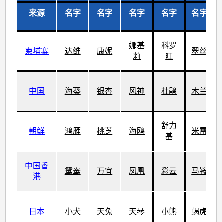
来源
名字
名字
名字
名字
名字
娜基
科罗
柬埔寨
达维
康妮
翠丝
莉
旺
中国
海葵
银杏
风神
杜鹃
木兰
舒力
朝鲜
鸿雁
桃芝
海鸥
米雷
基
中国香
鸳鸯
万宜
凤凰
彩云
马鞍
港
日本
小犬
天兔
天琴
小熊
蝎虎