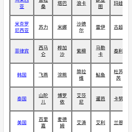
马来西
普拉
妮亚
塔巴
浪卡
玛娃
亚
桑
图
米克罗
沙德
苏力
米娜
雷伊
古超
尼西亚
尔
西马
桦加
马勒
菲律宾
紫檀
泰利
仑
沙
卡
简拉
杜苏
韩国
飞燕
浣熊
鮎鱼
维
芮
山陀
博罗
艾莎
泰国
暹芭
卡努
儿
依
尼
百里
麦德
美国
艾涛
艾利
兰恩
嘉
姆