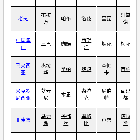
布拉
轩岚
老挝
帕布
洛鞍
蔷琵
万
诺
中国澳
西望
三巴
蝴蝶
烟花
梅花
门
洋
马来西
杰拉
查帕
圣帕
鹦鹉
苗柏
亚
华
卡
米克罗
艾云
森拉
尼伯
南玛
木恩
尼西亚
尼
克
特
都
马力
丹娜
黑格
塔拉
菲律宾
卢碧
斯
丝
比
斯