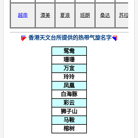
越南
潭美
夏浪
班朗
桑达
苏拉
香港天文台所提供的热带气旋名字
鸳鸯
珊珊
万宜
玲玲
凤凰
白海豚
彩云
狮子山
马鞍
榕树