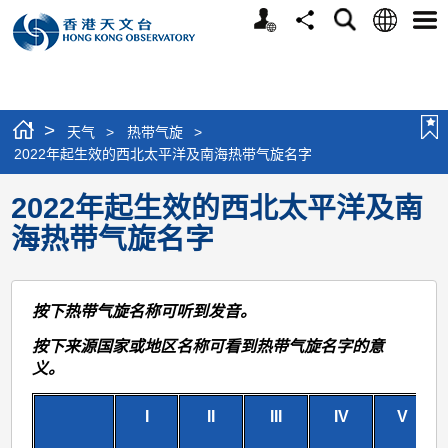
个
语
搜
分
选
人
言
寻
享
单
版
网
站
>
天气
>
热带气旋
>
2022年起生效的西北太平洋及南海热带气旋名字
2022年起生效的西北太平洋及南
海热带气旋名字
按下热带气旋名称可听到发音。
按下来源国家或地区名称可看到热带气旋名字的意
义。
I
II
III
IV
V