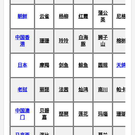
蒲公
朝鲜
云雀
杨柳
红霞
尼格
英
中国香
白海
狮子
珊珊
玲玲
榕树
港
豚
山
日本
摩羯
剑鱼
鲸鱼
圆规
天鸽
老挝
丽琵
法茜
灿鸿
南川
帕卡
中国澳
贝碧
琵琶
莲花
玛瑙
珊瑚
门
嘉