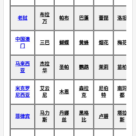
布拉
老挝
帕布
巴蓬
蔷琵
洛坦
万
中国澳
三巴
蝴蝶
黄蜂
烟花
梅花
门
马来西
杰拉
圣帕
鹦鹉
茉莉
苗柏
亚
华
米克罗
艾云
森拉
尼伯
南玛
木恩
尼西亚
尼
克
特
都
马力
丹娜
黑格
塔拉
菲律宾
卢碧
斯
丝
比
斯