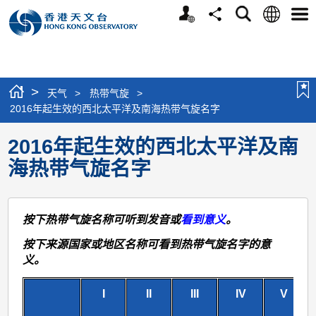
个
语
搜
分
选
人
言
寻
享
单
版
网
站
>
天气
>
热带气旋
>
2016年起生效的西北太平洋及南海热带气旋名字
2016年起生效的西北太平洋及南
海热带气旋名字
按下热带气旋名称可听到发音或
看到意义
。
按下来源国家或地区名称可看到热带气旋名字的意
义。
I
II
III
IV
V