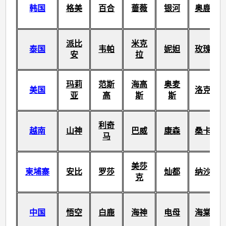
韩国
格美
百合
蔷薇
银河
奥鹿
派比
米克
泰国
韦帕
妮妲
玫瑰
安
拉
玛莉
范斯
海高
奥麦
美国
洛克
亚
高
斯
斯
利奇
越南
山神
巴威
康森
桑卡
马
美莎
柬埔寨
安比
罗莎
灿都
纳沙
克
中国
悟空
白鹿
海神
电母
海棠