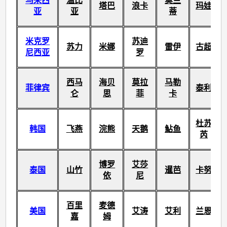
马来西
温比
莫兰
塔巴
浪卡
玛娃
亚
亚
蒂
米克罗
苏迪
苏力
米娜
雷伊
古超
尼西亚
罗
西马
海贝
莫拉
马勒
菲律宾
泰利
仑
思
菲
卡
杜苏
韩国
飞燕
浣熊
天鹅
鮎鱼
芮
博罗
艾莎
泰国
山竹
暹芭
卡努
依
尼
百里
麦德
美国
艾涛
艾利
兰恩
嘉
姆