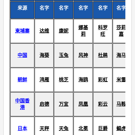
来源
名字
名字
名字
名字
名字
娜基
科罗
莎莉
柬埔寨
达维
康妮
莉
旺
嘉
中国
海葵
玉兔
风神
杜鹃
海马
朝鲜
鸿雁
桃芝
海鸥
彩虹
米雷
中国香
启德
万宜
凤凰
彩云
马鞍
港
日本
天秤
天兔
北冕
巨爵
蝎虎