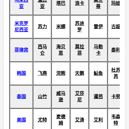
马来西
温比
莫兰
塔巴
浪卡
玛娃
亚
亚
蒂
米克罗
苏迪
苏力
米娜
雷伊
古超
尼西亚
罗
西马
海贝
莫拉
马勒
菲律宾
泰利
仑
思
菲
卡
杜苏
韩国
飞燕
浣熊
天鹅
鮎鱼
芮
威马
艾莎
泰国
山竹
暹芭
卡努
逊
尼
麦德
韦森
美国
尤特
艾涛
艾利
姆
特