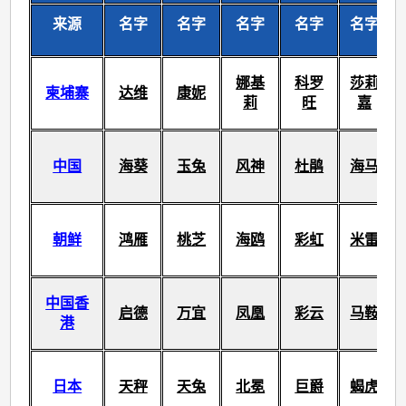
来源
名字
名字
名字
名字
名字
娜基
科罗
莎莉
柬埔寨
达维
康妮
莉
旺
嘉
中国
海葵
玉兔
风神
杜鹃
海马
朝鲜
鸿雁
桃芝
海鸥
彩虹
米雷
中国香
启德
万宜
凤凰
彩云
马鞍
港
日本
天秤
天兔
北冕
巨爵
蝎虎