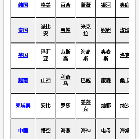
韩国
格美
百合
蔷薇
银河
奥鹿
派比
米克
泰国
韦帕
妮妲
玫瑰
安
拉
玛莉
范斯
海高
奥麦
美国
洛克
亚
高
斯
斯
利奇
越南
山神
巴威
康森
桑卡
马
美莎
柬埔寨
安比
罗莎
灿都
纳沙
克
中国
悟空
海燕
海神
电母
海棠