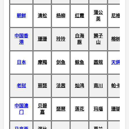
蒲公
朝鲜
清松
杨柳
红霞
尼格
英
中国香
白海
狮子
珊珊
玲玲
榕树
港
豚
山
日本
摩羯
剑鱼
鲸鱼
圆规
天鸽
老挝
丽琵
法茜
灿鸿
南川
帕卡
中国澳
贝碧
琵琶
莲花
玛瑙
珊瑚
门
嘉