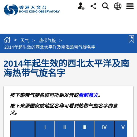
个
语
搜
分
选
人
言
寻
享
单
版
网
站
>
天气
>
热带气旋
>
2014年起生效的西北太平洋及南海热带气旋名字
2014年起生效的西北太平洋及南
海热带气旋名字
按下热带气旋名称可听到发音或
看到意义
。
按下来源国家或地区名称可看到热带气旋名字的意
义。
I
II
III
IV
V