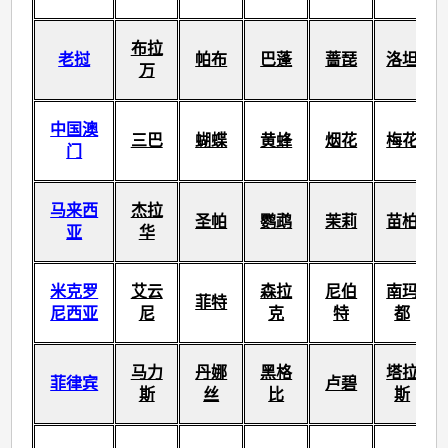
布拉
老挝
帕布
巴蓬
蔷琵
洛坦
万
中国澳
三巴
蝴蝶
黄蜂
烟花
梅花
门
马来西
杰拉
圣帕
鹦鹉
茉莉
苗柏
亚
华
米克罗
艾云
森拉
尼伯
南玛
菲特
尼西亚
尼
克
特
都
马力
丹娜
黑格
塔拉
菲律宾
卢碧
斯
丝
比
斯