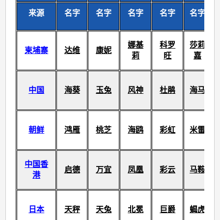
来源
名字
名字
名字
名字
名字
娜基
科罗
莎莉
柬埔寨
达维
康妮
莉
旺
嘉
中国
海葵
玉兔
风神
杜鹃
海马
朝鲜
鸿雁
桃芝
海鸥
彩虹
米雷
中国香
启德
万宜
凤凰
彩云
马鞍
港
日本
天秤
天兔
北冕
巨爵
蝎虎