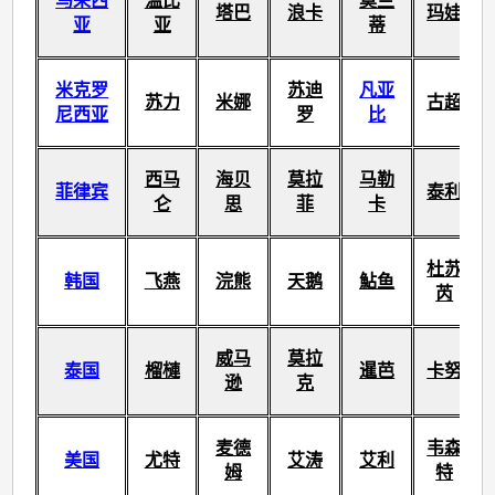
马来西
温比
莫兰
塔巴
浪卡
玛娃
亚
亚
蒂
米克罗
苏迪
凡亚
苏力
米娜
古超
尼西亚
罗
比
西马
海贝
莫拉
马勒
菲律宾
泰利
仑
思
菲
卡
杜苏
韩国
飞燕
浣熊
天鹅
鮎鱼
芮
威马
莫拉
泰国
榴槤
暹芭
卡努
逊
克
麦德
韦森
美国
尤特
艾涛
艾利
姆
特