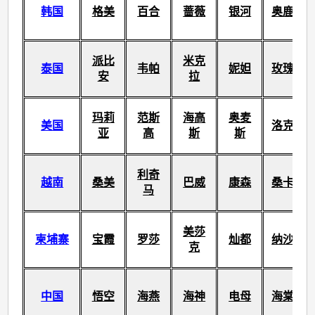
韩国
格美
百合
蔷薇
银河
奥鹿
派比
米克
泰国
韦帕
妮妲
玫瑰
安
拉
玛莉
范斯
海高
奥麦
美国
洛克
亚
高
斯
斯
利奇
越南
桑美
巴威
康森
桑卡
马
美莎
柬埔寨
宝霞
罗莎
灿都
纳沙
克
中国
悟空
海燕
海神
电母
海棠