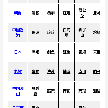
蒲公
朝鲜
清松
杨柳
红霞
尼格
英
中国香
白海
狮子
珊珊
玲玲
榕树
港
豚
山
日本
摩羯
剑鱼
鲸鱼
圆规
天鹰
老挝
象神
法茜
灿鸿
南川
帕卡
中国澳
贝碧
琵琶
莲花
玛瑙
珊瑚
门
嘉