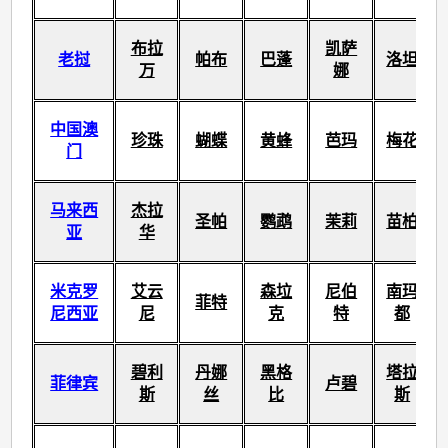
布拉
凯萨
老挝
帕布
巴蓬
洛坦
万
娜
中国澳
珍珠
蝴蝶
黄蜂
芭玛
梅花
门
马来西
杰拉
圣帕
鹦鹉
茉莉
苗柏
亚
华
米克罗
艾云
森垃
尼伯
南玛
菲特
尼西亚
尼
克
特
都
碧利
丹娜
黑格
塔拉
菲律宾
卢碧
斯
丝
比
斯