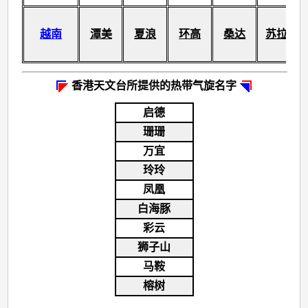
越南
潭美
夏浪
环高
桑达
苏拉
香港天文台所提供的热带气旋名字
启德
珊珊
万宜
玲玲
凤凰
白海豚
彩云
狮子山
马鞍
榕树