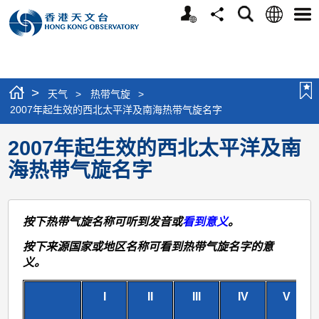
个
语
搜
分
选
人
言
寻
享
单
版
网
站
>
天气
>
热带气旋
>
2007年起生效的西北太平洋及南海热带气旋名字
2007年起生效的西北太平洋及南
海热带气旋名字
按下热带气旋名称可听到发音或
看到意义
。
按下来源国家或地区名称可看到热带气旋名字的意
义。
I
II
III
IV
V