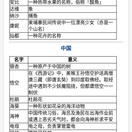
安比
一种热带水果的名称，俗称「酸角」
达维
象
纳沙
捕鱼
柬埔寨民间传说中一位漂亮少女（亦是一
康妮
个山名）
灿都
一种花卉的名称
中国
名字
意义
银杏
一种原产于中国的树
在《西游记》中，美猴王孙悟空护送高僧
唐三藏（即唐玄奘）到印度取佛经。取经
悟空
途中遇到不少妖魔阻挠，但都遭悟空一一
制伏
杜鹃
杜鹃花
海葵
一种形状如花朵的海洋动物
中国传统习俗，海员及渔民在出海作业前
海神
或遇上恶劣天气时，都会向海神祈求平安
电母
电之母，负责掌管雷电