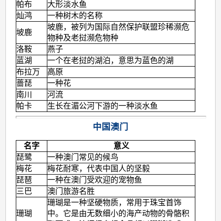
帕布
大形淡水鱼
灿鸿
一种树木的名称
坡鹿，被列为国际自然保护联盟珍稀濒危
坡鹿
物种及老挝濒危物种
洛鞍
燕子
蓝湖
一个在老挝的湖泊，意思为蓝色的湖
布拉万
高原
蔷琵
一种花
南川
河流
帕卡
生长在湄公河下游的一种淡水鱼
中国澳门
名字
意义
琵鹭
一种澳门常见的候鸟
梅花
梅花耐寒，代表中国人的坚毅
琵琶
一种在澳门受欢迎的宠物鱼
三巴
澳门旅游名胜
珊瑚是一种坚硬物质，常用于珠宝首饰
珊瑚
中。它是由无数细小的海产动物的骨骼积