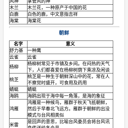
风神
掌管风的神
木兰
木兰花，一种原产于中国的花
白鹿
白色的鹿，中文意指吉祥
海棠
海棠花
朝鲜
名字
意义
舒力基
一种鹰
云雀
云雀
杨柳树常见于市镇及乡间。在闷热的天气
杨柳
下，人们都喜爱在杨柳树荫下乘凉及闲谈
桃芝是一种生于朝鲜深山中的花，常在人
桃芝
不察觉时盛开，可食用及药用
蜻蜓
蜻蜓
海鸥
海鸥出现于海中每一角落，是海的象征
鸿雁是一种候鸟，雁群于秋天飞抵朝鲜，
鸿雁
然后于早春北飞远方。雁群于朝鲜的出没
模式与台风相类似
是回声的意思，比喻台风委员会将台风讯
米雷
息传送给各会员