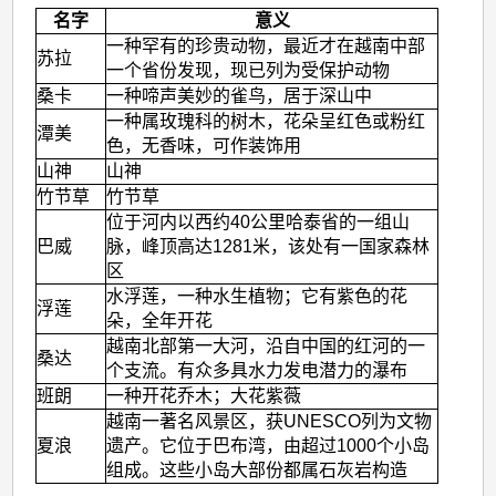
名字
意义
一种罕有的珍贵动物，最近才在越南中部
苏拉
一个省份发现，现已列为受保护动物
桑卡
一种啼声美妙的雀鸟，居于深山中
一种属玫瑰科的树木，花朵呈红色或粉红
潭美
色，无香味，可作装饰用
山神
山神
竹节草
竹节草
位于河内以西约40公里哈泰省的一组山
巴威
脉，峰顶高达1281米，该处有一国家森林
区
水浮莲，一种水生植物；它有紫色的花
浮莲
朵，全年开花
越南北部第一大河，沿自中国的红河的一
桑达
个支流。有众多具水力发电潜力的瀑布
班朗
一种开花乔木；大花紫薇
越南一著名风景区，获UNESCO列为文物
夏浪
遗产。它位于巴布湾，由超过1000个小岛
组成。这些小岛大部份都属石灰岩构造