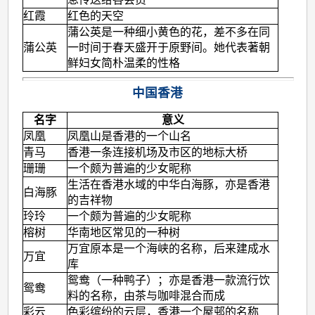
红霞
红色的天空
蒲公英是一种细小黄色的花，差不多在同
蒲公英
一时间于春天盛开于原野间。她代表著朝
鲜妇女简朴温柔的性格
中国香港
名字
意义
凤凰
凤凰山是香港的一个山名
青马
香港一条连接机场及市区的地标大桥
珊珊
一个颇为普遍的少女昵称
生活在香港水域的中华白海豚，亦是香港
白海豚
的吉祥物
玲玲
一个颇为普遍的少女昵称
榕树
华南地区常见的一种树
万宜原本是一个海峡的名称，后来建成水
万宜
库
鸳鸯（一种鸭子）；亦是香港一款流行饮
鸳鸯
料的名称，由茶与咖啡混合而成
彩云
色彩缤纷的云层，香港一个屋邨的名称