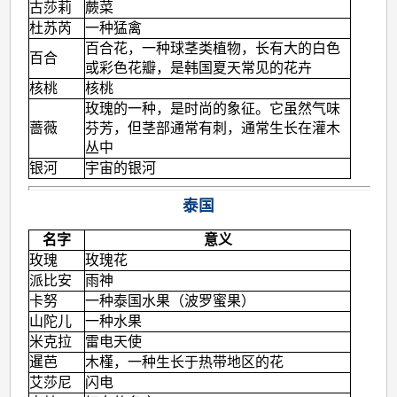
古莎莉
蕨菜
杜苏芮
一种猛禽
百合花，一种球茎类植物，长有大的白色
百合
或彩色花瓣，是韩国夏天常见的花卉
核桃
核桃
玫瑰的一种，是时尚的象征。它虽然气味
蔷薇
芬芳，但茎部通常有刺，通常生长在灌木
丛中
银河
宇宙的银河
泰国
名字
意义
玫瑰
玫瑰花
派比安
雨神
卡努
一种泰国水果（波罗蜜果）
山陀儿
一种水果
米克拉
雷电天使
暹芭
木槿，一种生长于热带地区的花
艾莎尼
闪电