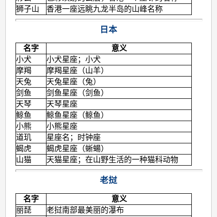
狮子山
香港一座远眺九龙半岛的山峰名称
日本
名字
意义
小犬
小犬星座；小犬
摩羯
摩羯星座（山羊）
天兔
天兔星座（兔）
剑鱼
剑鱼星座（剑鱼）
天琴
天琴星座
鲸鱼
鲸鱼星座（鲸鱼）
小熊
小熊星座
道玑
星座名；时钟座
蝎虎
蝎虎星座（蜥蝪）
山猫
天猫星座；在山野生活的一种猫科动物
老挝
名字
意义
丽琵
老挝南部最美丽的瀑布