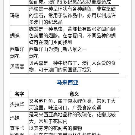
聚而成。澳门很多纪念品都以珊瑚造成
玛瑙是一种呈环状有各种颜色，非常坚硬
玛瑙
的宝石，常用于装饰品中，亦用以制成许
多澳门的纪念品
蝴蝶是一种昆虫，背部长有四张宽阔而颜
蝴蝶
色美丽的翅膀。在春夏间，不同品种的蝴
蝶可在澳门乡间找到
西望洋
西望洋山为澳门新八景之一
烟花
烟花
贝碧嘉是一种牛奶布丁，澳门人喜爱的食
贝碧嘉
物，可于澳门的葡国餐厅找到
马来西亚
名字
意义
又名苏丹鱼，属于淡水鲤鱼类，常见于大
杰拉华
河流里，味道可口，广受食家欢迎
是马来西亚高地品种的玫瑰花，花瓣比较
玛娃
大，常见于花园内
查帕卡
以其芬芳的花闻名的植物