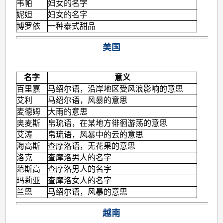
韦帕
妇女的名字
妮妲
妇女的名字
博罗依
一种泰式甜品
美国
名字
意义
百里嘉
马绍尔语，沿岸地区受风浪影响的意思
艾利
马绍尔语，风暴的意思
麦德姆
大雨的意思
奥麦斯
帛琉语，在某地方徘徊游荡的意思
艾涛
帛琉语，风暴中的云的意思
海高斯
查摩洛语，无花果的意思
洛克
查摩洛男人的名字
范斯高
查摩洛男人的名字
玛莉亚
查摩洛女人的名字
兰恩
马绍尔语，风暴的意思
越南