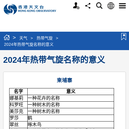
个
语
搜
分
选
人
言
寻
享
单
版
网
站
>
天气
>
热带气旋
>
2024年热带气旋名称的意义
2024年热带气旋名称的意义
柬埔寨
名字
意义
娜基莉
一种花卉的名称
科罗旺
一种树木的名称
美莎克
一种树木的名称
罗莎
鹤
翠丝
啄木鸟