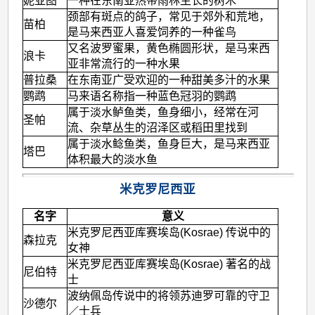
妮亚图
一种在东南亚热带雨林生长的树木
颈部有斑点的鸽子，常见于郊外和荒地，
苗柏
是马来西亚人喜爱饲养的一种雀鸟
又名波罗蜜果，黄色椭圆形状，是马来西
浪卡
亚非常流行的一种水果
普拉桑
在东南亚广受欢迎的一种甜美多汁的水果
鹦鹉
马来语名称指一种蓝色冠羽的鹦鹉
属于淡水鲈鱼类，鱼身细小，经常在河
圣帕
流、杂草丛生的沼泽区或稻田里找到
属于淡水鲶鱼类，鱼身巨大，是马来西亚
塔巴
体积最大的淡水鱼
米克罗尼西亚
名字
意义
米克罗尼西亚库赛埃岛(Kosrae) 传说中的
森拉克
女神
米克罗尼西亚库赛埃岛(Kosrae) 著名的战
尼伯特
士
波纳佩岛传说中的将领苏迪罗可靠的守卫
沙德尔
／士兵