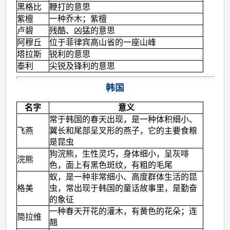
黑格比
鞭打的意思
紫檀
一种乔木；紫檀
卢碧
残酷、凶猛的意思
阿穆丘
位于菲律宾高山省的一座山峰
塔拉斯
锐利的意思
泰利
尖锐及锋利的意思
韩国
名字
意义
常于韩国的春天出现，是一种体积细小、
飞燕
翼长和尾部呈叉形的燕子，它的主要食粮
是昆虫
狗浣熊，生性灵巧，身体细小，呈灰啡
浣熊
色，面上有黑色斑纹，有粗的毛尾
蚁，是一种非常细小、高度群体生活的昆
格美
虫，常出现于韩国的童话故事里，是勤奋
的象征
一种春天开花的灌木，有黄色的花朵；连
简拉维
翘