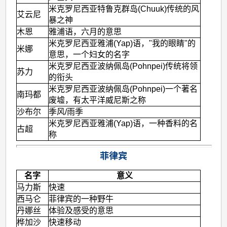
米克罗尼西亚特鲁克群岛(Chuuk)传统的风
艾云尼
暴之神
木恩
雅浦语，六月的意思
米克罗尼西亚雅浦(Yap)语，"我的眼睛"的
米娜
意思，一个妇女的名字
米克罗尼西亚波纳佩岛(Pohnpei)传统将领
苏力
的衔头
米克罗尼西亚波纳佩岛(Pohnpei)一个著名
南玛都
废墟，有太平洋威尼斯之称
沙布尔
季风/雨季
米克罗尼西亚雅浦(Yap)语，一种香料的名
古超
称
菲律宾
名字
意义
马力斯
快速
西马仑
菲律宾的一种野牛
丹娜丝
体验及感受的意思
桦加沙
快速移动