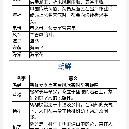
供奉龙王，祈求风调雨顺，五谷丰收。
中国传统习俗，海员及渔民在出海作业前
海神
或遇上恶劣天气时，都会向海神祈求平
安。
电母
电之母，负责掌管雷电。
风神
掌管风的神。
海马
海马
海燕
海燕鸟
海棠
海棠花
朝鲜
名字
意义
鸣蝉
朝鲜夏季当有台风吹袭时常有蝉鸣。
松树长年翠绿，屹立于坚硬的岩石上，象
清松
征朝鲜坚毅的民族性。
杨柳树常见于市镇及乡间。在闷热的天气
杨柳
下，人们都喜爱在杨柳树荫下乘凉及闲
谈。
桃芝是一种生于朝鲜深山中的花，常在人
桃芝