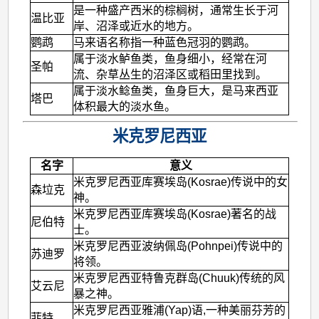
是一种盛产西米的棕榈树，通常生长于河
温比亚
岸、沼泽或近水的地方。
鹦鹉
马来语名称指一种蓝色冠羽的鹦鹉。
属于淡水鲈鱼类，鱼身细小，经常在河
圣帕
流、杂草丛生的沼泽区或稻田里找到。
属于淡水鲶鱼类，鱼身巨大，是马来西亚
塔巴
体积最大的淡水鱼。
米克罗尼西亚
名字
意义
米克罗尼西亚库赛埃岛(Kosrae)传说中的女
森垃克
神。
米克罗尼西亚库赛埃岛(Kosrae)著名的战
尼伯特
士。
米克罗尼西亚波纳佩岛(Pohnpei)传说中的
苏迪罗
将领。
米克罗尼西亚特鲁克群岛(Chuuk)传统的风
艾云尼
暴之神。
米克罗尼西亚雅浦(Yap)语,一种美丽芬芳的
菲特