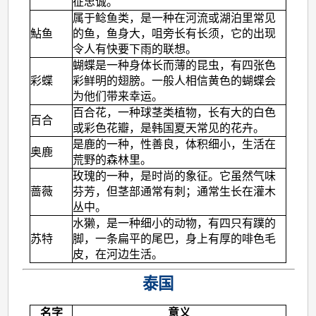
征忠诚。
属于鲶鱼类，是一种在河流或湖泊里常见
鮎鱼
的鱼，鱼身大，咀旁长有长须，它的出现
令人有快要下雨的联想。
蝴蝶是一种身体长而薄的昆虫，有四张色
彩蝶
彩鲜明的翅膀。一般人相信黄色的蝴蝶会
为他们带来幸运。
百合花，一种球茎类植物，长有大的白色
百合
或彩色花瓣，是韩国夏天常见的花卉。
是鹿的一种，性善良，体积细小，生活在
奥鹿
荒野的森林里。
玫瑰的一种，是时尚的象征。它虽然气味
蔷薇
芬芳，但茎部通常有刺；通常生长在灌木
丛中。
水獭，是一种细小的动物，有四只有蹼的
苏特
脚，一条扁平的尾巴，身上有厚的啡色毛
皮，在河边生活。
泰国
名字
意义