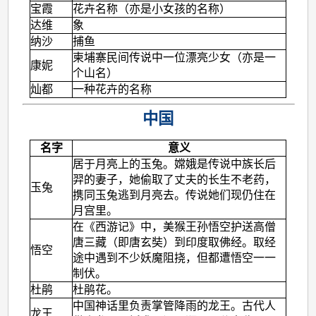
宝霞
花卉名称（亦是小女孩的名称）
达维
象
纳沙
捕鱼
柬埔寨民间传说中一位漂亮少女（亦是一
康妮
个山名）
灿都
一种花卉的名称
中国
名字
意义
居于月亮上的玉兔。嫦娥是传说中族长后
羿的妻子，她偷取了丈夫的长生不老药，
玉兔
携同玉兔逃到月亮去。传说她们现仍住在
月宫里。
在《西游记》中，美猴王孙悟空护送高僧
唐三藏（即唐玄奘）到印度取佛经。取经
悟空
途中遇到不少妖魔阻挠，但都遭悟空一一
制伏。
杜鹃
杜鹃花。
中国神话里负责掌管降雨的龙王。古代人
龙王