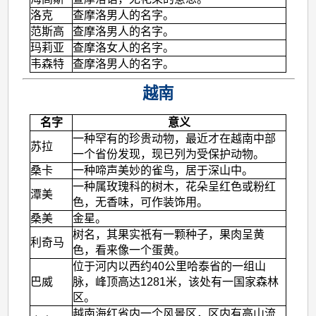
洛克
查摩洛男人的名字。
范斯高
查摩洛男人的名字。
玛莉亚
查摩洛女人的名字。
韦森特
查摩洛男人的名字。
越南
名字
意义
一种罕有的珍贵动物，最近才在越南中部
苏拉
一个省份发现，现已列为受保护动物。
桑卡
一种啼声美妙的雀鸟，居于深山中。
一种属玫瑰科的树木，花朵呈红色或粉红
潭美
色，无香味，可作装饰用。
桑美
金星。
树名，其果实祇有一颗种子，果肉呈黄
利奇马
色，看来像一个蛋黄。
位于河内以西约40公里哈泰省的一组山
巴威
脉，峰顶高达1281米，该处有一国家森林
区。
越南海红省内一个风景区，区内有高山流