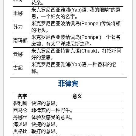
花朵。
米克罗尼西亚雅浦(Yap)语,"我的眼睛"的意
米娜
思，一个妇女的名字。
米克罗尼西亚波纳佩岛(Pohnpei)传统将领
苏力
的衔头。
米克罗尼西亚波纳佩岛(Pohnpei)一个著名
南玛都
废墟，有太平洋威尼斯之称。
米克罗尼西亚特鲁克语(Chuuk)，打招呼问
云娜
好的意思。
米克罗尼西亚雅浦(Yap)语,一种香料的名
古超
称。
菲律宾
名字
意义
碧利斯
快速的意思。
西马仑
菲律宾的一种野牛。
丹娜丝
体验及感受的意思。
海贝思
快捷的意思。
黑格比
鞭打的意思。