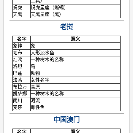
工具）
蝎虎
蝎虎星座（蜥蝪）
天鹰
天鹰星座（鹰）
老挝
名字
意义
象神
象
帕布
大形淡水鱼
灿鸿
一种树木的名称
洛坦
鸟
巴蓬
动物
法茜
女性名字
布拉万
高原
凯萨娜
一种树木的名称
南川
河流
麦莎
雌性鱼
中国澳门
名字
意义