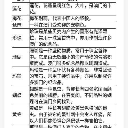
莲花，花瓣呈粉红色，大叶，是澳门的市
莲花
花。
梅花
梅花耐寒，代表中国人的坚毅。
琵琶
一种在澳门受欢迎的宠物鱼。
珍珠是某些贝壳内产生的圆形有光泽颗
珍珠
粒，常用于珠宝首饰中，亦用作制造许多
澳门的纪念品。
珊瑚是一种坚硬物质，常用于珠宝首饰
珊瑚
中。它是由无数细小的海产动物的骨骼积
聚而成。澳门很多纪念品都以珊瑚造成。
玛瑙是一种呈环状有各种颜色，非常坚硬
玛瑙
的宝石，常用于装饰品中，亦用以制成许
多澳门的纪念品。
蝴蝶是一种昆虫，背部长有四张宽阔而颜
蝴蝶
色美丽的翅膀。在春夏间，不同品种的蝴
蝶可在澳门乡间找到。
黄蜂是一种长有翅膀及黄黑色横间的昆
黄蜂
虫。由于被它的螫针刺中会令人疼痛，所
以人们都像恐惧台风侵袭一样害怕它。
芭玛是一种澳门人喜爱的食物，在火腿中