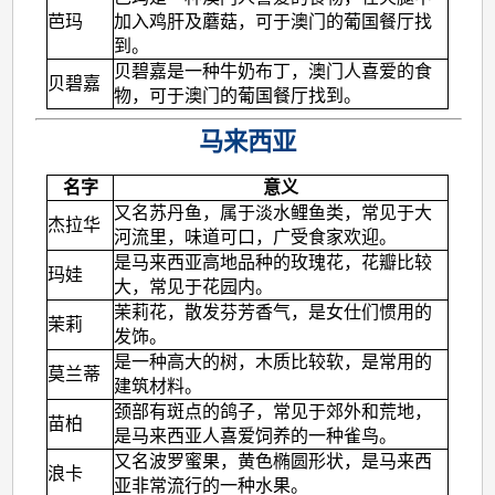
芭玛
加入鸡肝及蘑菇，可于澳门的葡国餐厅找
到。
贝碧嘉是一种牛奶布丁，澳门人喜爱的食
贝碧嘉
物，可于澳门的葡国餐厅找到。
马来西亚
名字
意义
又名苏丹鱼，属于淡水鲤鱼类，常见于大
杰拉华
河流里，味道可口，广受食家欢迎。
是马来西亚高地品种的玫瑰花，花瓣比较
玛娃
大，常见于花园内。
茉莉花，散发芬芳香气，是女仕们惯用的
茉莉
发饰。
是一种高大的树，木质比较软，是常用的
莫兰蒂
建筑材料。
颈部有斑点的鸽子，常见于郊外和荒地，
苗柏
是马来西亚人喜爱饲养的一种雀鸟。
又名波罗蜜果，黄色椭圆形状，是马来西
浪卡
亚非常流行的一种水果。