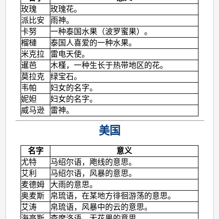
玫瑰
玫瑰花。
派比安
雨神。
卡努
一种泰国水果（波罗蜜果）。
榴槤
泰国人喜爱的一种水果。
米克拉
雷电天使。
暹芭
木槿，一种生长于热带地区的花。
莫拉克
绿宝石。
韦帕
妇女的名字。
妮妲
妇女的名字。
威马逊
雷神。
美国
名字
意义
尤特
马绍尔语，飑线的意思。
艾利
马绍尔语，风暴的意思。
麦德姆
大雨的意思。
奥麦斯
帛琉语，在某地方徘徊游荡的意思。
艾涛
帛琉语，风暴中的云的意思。
海高斯
查摩洛语，无花果的意思。