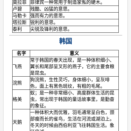
莫拉菲
菲律宾一种常用于制造家俬的硬木。
卢碧
残酷、凶猛的意思。
马勒卡
强而有力的意思。
塔拉斯
锐利的意思。
泰利
尖锐及锋利的意思。
韩国
名字
意义
常于韩国的春天出现，是一种体积细小、
飞燕
翼长和尾部呈叉形的燕子，它的主要食粮
是昆虫。
狗浣熊，生性灵巧，身体细小，呈灰啡
浣熊
色，面上有黑色斑纹，有粗的毛尾。
蚁；是一种非常细小、高度群体生活的昆
格美
虫，常出现于韩国的童话故事里，是勤奋
的象征。
一种体积大而优雅，羽毛通常呈白色，颈
部瘦而长的雀鸟，生活在河流或湖泊上。
天鹅
冬天的时候由西伯利亚飞往韩国生活。象