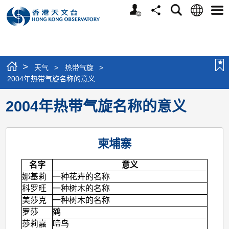
个
语
搜
分
选
人
言
寻
享
单
版
网
站
>
天气
>
热带气旋
>
2004年热带气旋名称的意义
2004年热带气旋名称的意义
柬埔寨
名字
意义
娜基莉
一种花卉的名称
科罗旺
一种树木的名称
美莎克
一种树木的名称
罗莎
鹤
莎莉嘉
啼鸟