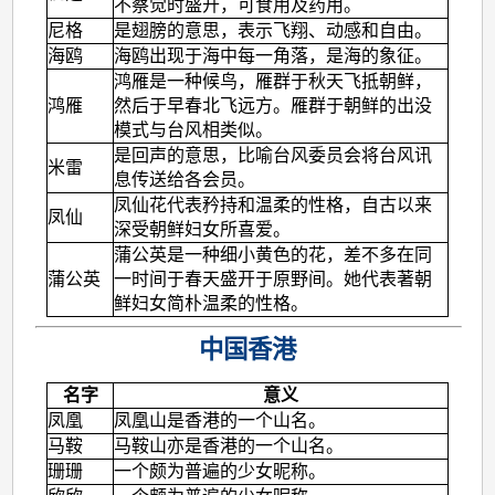
不察觉时盛开，可食用及药用。
尼格
是翅膀的意思，表示飞翔、动感和自由。
海鸥
海鸥出现于海中每一角落，是海的象征。
鸿雁是一种候鸟，雁群于秋天飞抵朝鲜，
鸿雁
然后于早春北飞远方。雁群于朝鲜的出没
模式与台风相类似。
是回声的意思，比喻台风委员会将台风讯
米雷
息传送给各会员。
凤仙花代表矜持和温柔的性格，自古以来
凤仙
深受朝鲜妇女所喜爱。
蒲公英是一种细小黄色的花，差不多在同
蒲公英
一时间于春天盛开于原野间。她代表著朝
鲜妇女简朴温柔的性格。
中国香港
名字
意义
凤凰
凤凰山是香港的一个山名。
马鞍
马鞍山亦是香港的一个山名。
珊珊
一个颇为普遍的少女昵称。