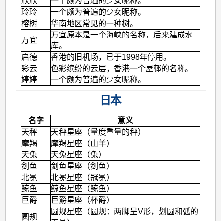
欣欣
一个颇为普遍的少女昵称。
玲玲
一个颇为普遍的少女昵称。
榕树
华南地区常见的一种树。
万宜原本是一个海峡的名称，后来建成水
万宜
库。
启德
香港的旧机场，已于1998年停用。
彩云
色彩缤纷的云层，香港一个屋邨的名称。
婷婷
一个颇为普遍的少女昵称。
日本
名字
意义
天秤
天秤星座（量度重量的秤）
摩羯
摩羯星座（山羊）
天兔
天兔星座（兔）
剑鱼
剑鱼星座（剑鱼）
北冕
北冕星座（冠冕）
鲸鱼
鲸鱼星座（鲸鱼）
巨爵
巨爵星座（杯爵）
圆规星座（圆规：两脚呈V形，划圆和弧的
圆规