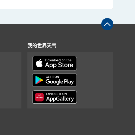
我的世界天气