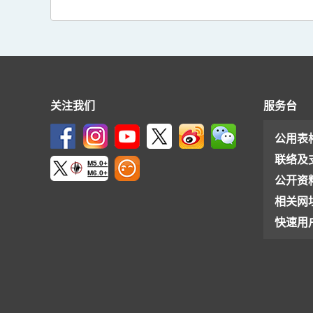
关注我们
服务台
公用表
联络及
M5.0+
M6.0+
公开资
相关网
快速用