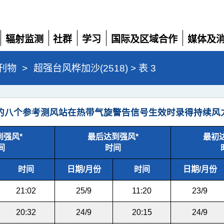
辐射监测
社群
学习
国际及区域合作
媒体及
展
展
展
展
展
开
开
开
开
开
刊物
>
超强台风桦加沙(2518) > 表 3
统的八个参考测风站在热带气旋警告信号生效时录得持续风
到强风*
最后达到强风*
最初
间
时间
时间
日期/月份
时间
日期/月份
21:02
25/9
11:20
23/9
20:32
24/9
20:15
24/9