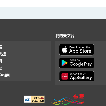
我的天文台
格
支援
料
址
户指南