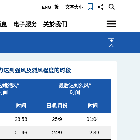
ENG
繁
文字大小
选
消息
电子服务
关於我们
单
展
展
开
开
力达到强风及烈风程度的时段
#
#
达到烈风
最后达到烈风
时间
时间
时间
日期/月份
时间
23:53
25/9
01:04
01:46
24/9
12:39