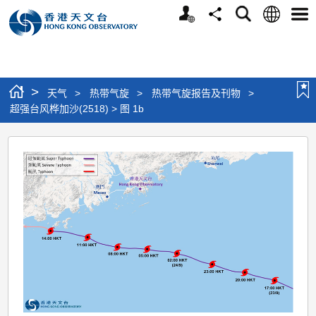
个
语
搜
分
选
人
言
寻
享
单
版
网
站
>
天气
>
热带气旋
>
热带气旋报告及刊物
>
超强台风桦加沙(2518) > 图 1b
超
强
台
风
桦
加
沙
(2518)