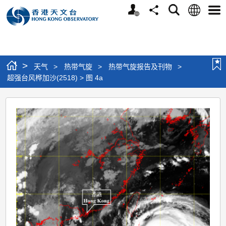
个
语
搜
分
选
人
言
寻
享
单
版
网
站
>
天气
>
热带气旋
>
热带气旋报告及刊物
>
超强台风桦加沙(2518) > 图 4a
超
强
台
风
桦
加
沙
(2518)