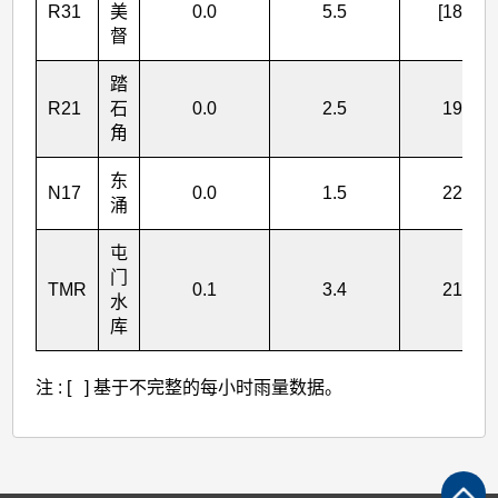
R31
美
0.0
5.5
[184.5]
督
踏
R21
石
0.0
2.5
197.5
角
东
N17
0.0
1.5
229.5
涌
屯
门
TMR
0.1
3.4
215.2
水
库
注 : [ ] 基于不完整的每小时雨量数据。