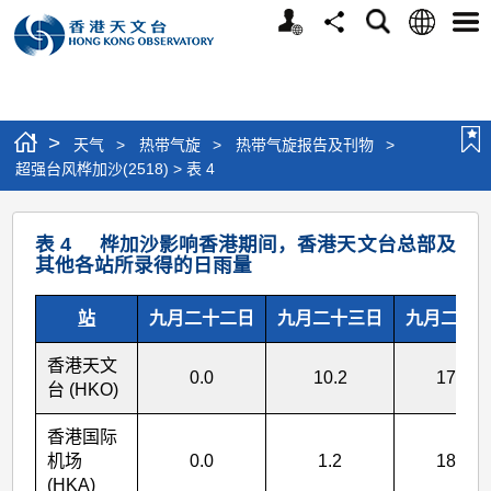
个
语
搜
分
选
人
言
寻
享
单
版
网
站
>
天气
>
热带气旋
>
热带气旋报告及刊物
>
超强台风桦加沙(2518) > 表 4
超
表 4 桦加沙影响香港期间，香港天文台总部及
强
其他各站所录得的日雨量
台
站
九月二十二日
九月二十三日
九月二十
风
桦
香港天文
0.0
10.2
170.1
加
台 (HKO)
沙
香港国际
(2518)
机场
0.0
1.2
188.7
(HKA)