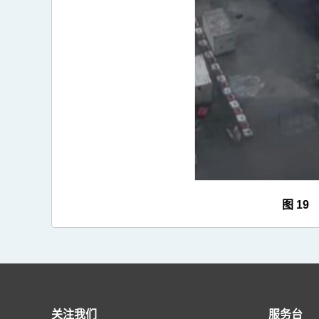
>
图
19
图 1
关注我们
服务台