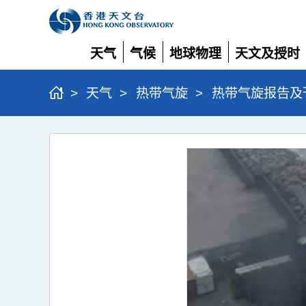
天气
气候
地球物理
天文及授时
展
展
展
展
开
开
开
开
>
天气
>
热带气旋
>
热带气旋报告及
超
强
台
风
桦
加
沙
(2518)