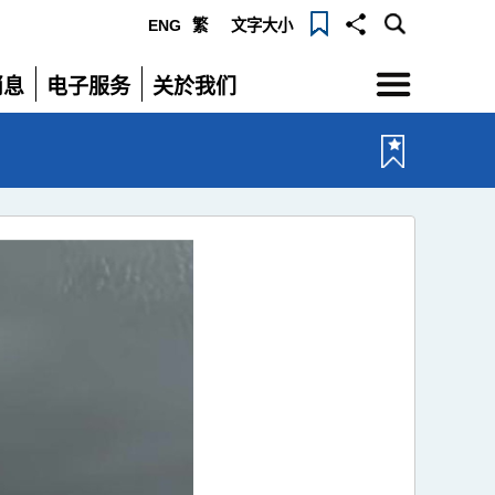
ENG
繁
文字大小
选
消息
电子服务
关於我们
单
展
展
开
开