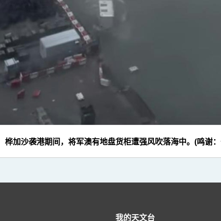
9 桦加沙袭港期间，将军澳有地盘货柜遭强风吹落海中。(鸣谢：
我的天文台