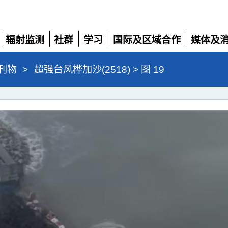
辐射监测
社群
学习
国际及区域合作
媒体及
展
展
展
展
展
开
开
开
开
开
刊物
>
超强台风桦加沙(2518) > 图 19