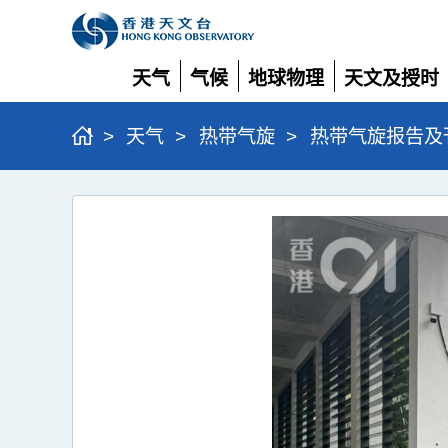
天气
气候
地球物理
天文及授时
展
展
展
展
开
开
开
开
>
天气
>
热带气旋
>
热带气旋报告及
超
强
台
风
桦
加
沙
(2518)