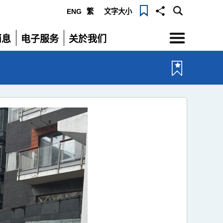
ENG
繁
文字大小
选
消息
电子服务
关於我们
单
展
展
开
开