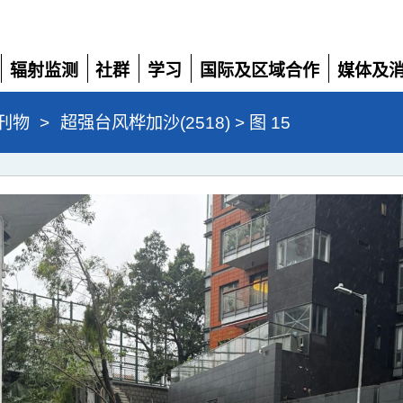
辐射监测
社群
学习
国际及区域合作
媒体及
展
展
展
展
展
开
开
开
开
开
刊物
>
超强台风桦加沙(2518) > 图 15