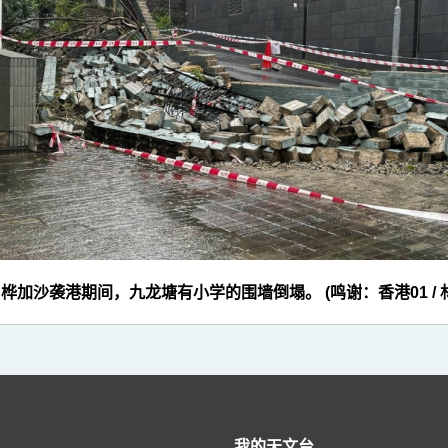
 桦加沙袭港期间，九龙塘有小学的围墙倒塌。 (鸣谢：香港01 / 
我的天文台