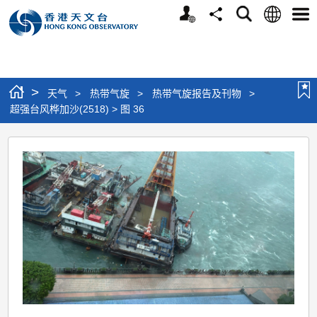
个
语
搜
分
选
人
言
寻
享
单
版
网
站
>
天气
>
热带气旋
>
热带气旋报告及刊物
>
超强台风桦加沙(2518) > 图 36
超
强
台
风
桦
加
沙
(2518)