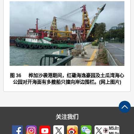
>
图
36
图 36 桦加沙袭港期间，红磡海逸豪园及土瓜湾海心
公园对开海面有多艘船只撞向岸边围栏。(网上图片)
关注我们
M5.0+
M6.0+