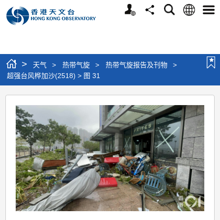
个
语
搜
分
选
人
言
寻
享
单
版
网
站
>
天气
>
热带气旋
>
热带气旋报告及刊物
>
超强台风桦加沙(2518) > 图 31
超
强
台
风
桦
加
沙
(2518)