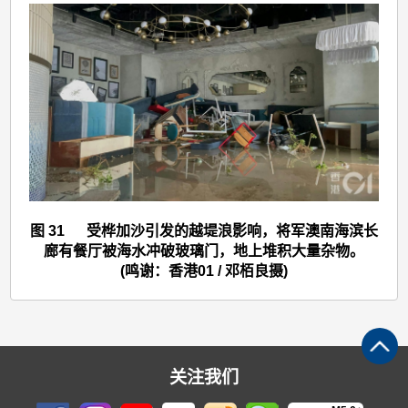
>
图
31
图 31 受桦加沙引发的越堤浪影响，将军澳南海滨长
廊有餐厅被海水冲破玻璃门，地上堆积大量杂物。
(鸣谢：香港01 / 邓栢良摄)
关注我们