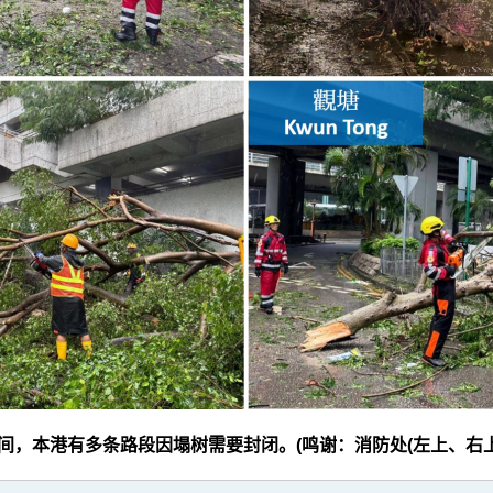
期间，本港有多条路段因塌树需要封闭。(鸣谢：消防处(左上、右上及