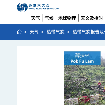
天气
气候
地球物理
天文及授时
展
展
展
展
开
开
开
开
>
天气
>
热带气旋
>
热带气旋报告及
超
强
台
风
桦
加
沙
(2518)