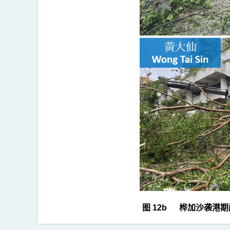
>
图
12b
图 12b 桦加沙袭港