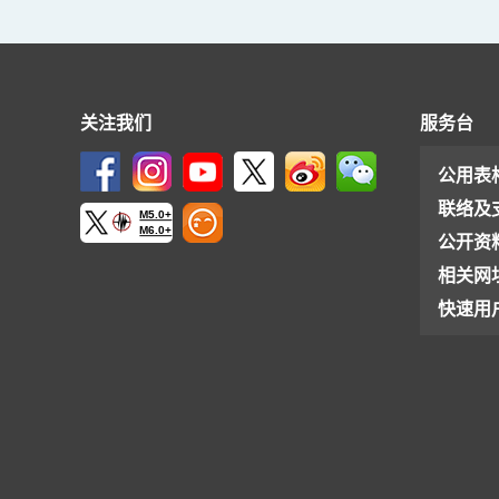
关注我们
服务台
公用表
联络及
M5.0+
M6.0+
公开资
相关网
快速用