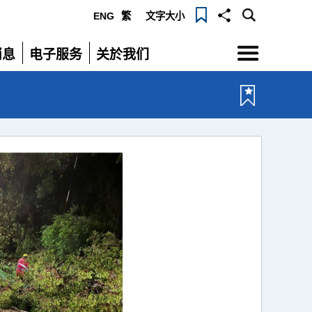
ENG
繁
文字大小
选
消息
电子服务
关於我们
单
展
展
开
开