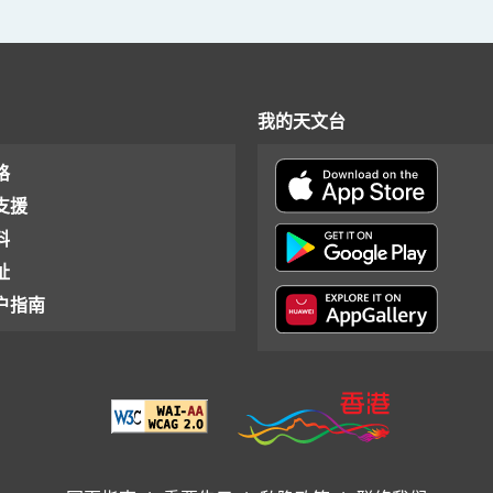
我的天文台
格
支援
料
址
户指南