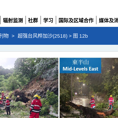
辐射监测
社群
学习
国际及区域合作
媒体及
展
展
展
展
展
开
开
开
开
开
刊物
>
超强台风桦加沙(2518) > 图 12b