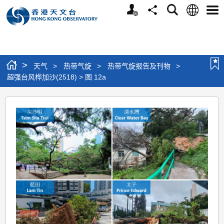
个
语
搜
分
选
人
言
寻
享
单
版
网
站
>
天气
>
热带气旋
>
热带气旋报告及刊物
>
超强台风桦加沙(2518) > 图 12a
超
强
台
风
桦
加
沙
(2518)