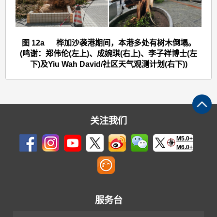
>
图
12a
图 12a 桦加沙袭港期间，本港多处有树木倒塌。
(鸣谢：郑伟伦(左上)、成婉琪(右上)、李子祥博士(左
下)及Yiu Wah David/社区天气观测计划(右下))
关注我们
M5.0+
M6.0+
服务台