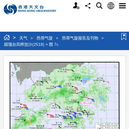
个
语
搜
分
选
人
言
寻
享
单
版
网
站
>
天气
>
热带气旋
>
热带气旋报告及刊物
>
超强台风桦加沙(2518) > 图 7c
超
强
台
风
桦
加
沙
(2518)