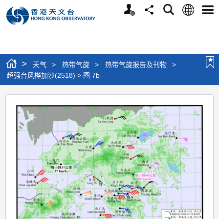
个
语
搜
分
选
人
言
寻
享
单
版
网
站
>
天气
>
热带气旋
>
热带气旋报告及刊物
>
超强台风桦加沙(2518) > 图 7b
超
强
台
风
桦
加
沙
(2518)