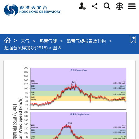
个
语
搜
分
选
人
言
寻
享
单
版
网
站
>
天气
>
热带气旋
>
热带气旋报告及刊物
>
超强台风桦加沙(2518) > 图 8
超
强
台
风
桦
加
沙
(2518)