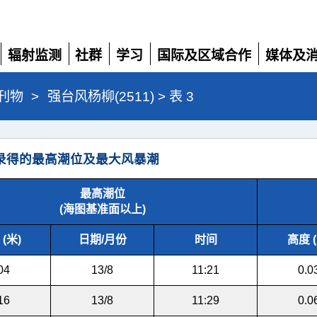
辐射监测
社群
学习
国际及区域合作
媒体及
展
展
展
展
展
开
开
开
开
开
刊物
>
强台风杨柳(2511) > 表 3
录得的最高潮位及最大风暴潮
最高潮位
(海图基准面以上)
(米)
日期/月份
时间
高度 (
04
13/8
11:21
0.0
16
13/8
11:29
0.0