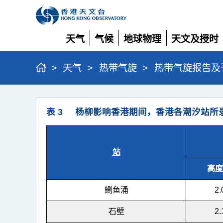
天气
气候
地球物理
天文及授时
展
展
展
展
开
开
开
开
>
天气
>
热带气旋
>
热带气旋报告及
强
表 3 杨柳影响香港期间，香港各潮汐站所
台
风
杨
站
柳
高度 
(2511)
鰂鱼涌
2.
>
表
石壁
2.