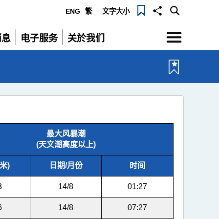
ENG
繁
文字大小
选
消息
电子服务
关於我们
单
展
展
开
开
最大风暴潮
(天文潮高度以上)
米)
日期/月份
时间
3
14/8
01:27
6
14/8
07:27