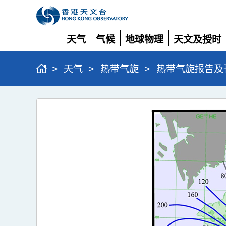
天气
气候
地球物理
天文及授时
展
展
展
展
开
开
开
开
>
天气
>
热带气旋
>
热带气旋报告及
强
台
风
杨
柳
(2511)
>
图