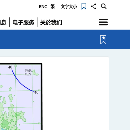
ENG
繁
文字大小
选
消息
电子服务
关於我们
单
展
展
开
开