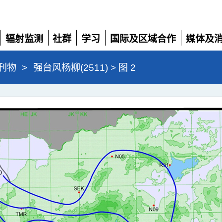
辐射监测
社群
学习
国际及区域合作
媒体及
展
展
展
展
展
开
开
开
开
开
刊物
>
强台风杨柳(2511) > 图 2