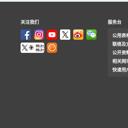
关注我们
服务台
公用表
联络及
M5.0+
M6.0+
公开资
相关网
快速用